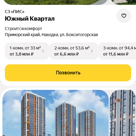
СЗ «ПИС»
Южный Квартал
Строится
•
комфорт
Приморский край, Находка, ул. Бокситогорская
1-комн.
от 33 м²
2-комн.
от 53,6 м²
3-комн.
от 94,4 
от 3,8 млн ₽
от 6,6 млн ₽
от 11,6 млн ₽
Позвонить