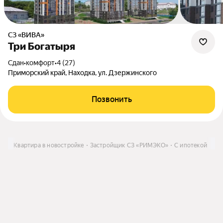
СЗ «ВИВА»
Три Богатыря
Сдан
•
комфорт
•
4 (27)
Приморский край, Находка, ул. Дзержинского
Позвонить
ить
Квартира в новостройке
Застройщик СЗ «РИМЭКО»
С ипотекой