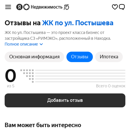
Отзывы на
ЖК по ул. Постышева
ЖК по ул. Постышева — это проект класса бизнес от
застройщика СЗ «РИМЭКО», расположенный в Находка.
Комплекс включает 2 корпусов высотой до 22 этажей. Если вы
Полное описание
планируете купить квартиру в ЖК по ул. Постышева,
ознакомьтесь с отзывами покупателей и жителей района. Мы
Основная информация
Отзывы
Ипотека
рассчитали рейтинг на основе реальных отзывов, чтобы
помочь вам сделать правильный выбор.
0
из 5
Всего 0 оценок
Добавить отзыв
Вам может быть интересно