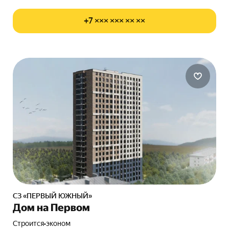
+7 ××× ××× ×× ××
СЗ «ПЕРВЫЙ ЮЖНЫЙ»
Дом на Первом
Строится
•
эконом