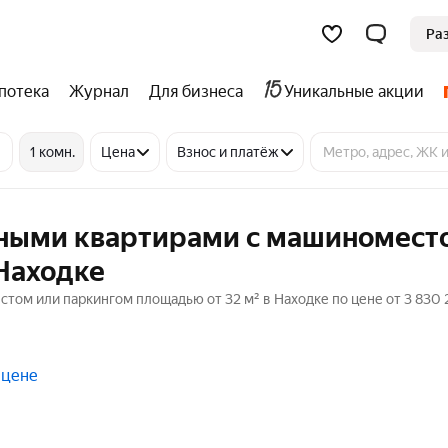
Ра
потека
Журнал
Для бизнеса
Уникальные акции
1 комн.
Цена
Взнос и платёж
тными квартирами с машиномест
Находке
ом или паркингом площадью от 32 м² в Находке по цене от 3 830 
 цене