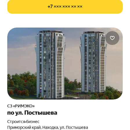
+7 ××× ××× ×× ××
СЗ «РИМЭКО»
по ул. Постышева
Строится
•
бизнес
Приморский край, Находка, ул. Постышева