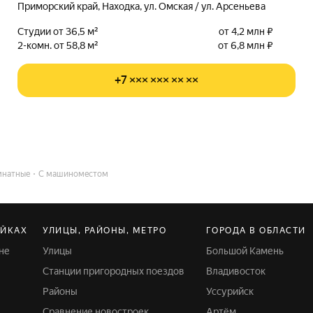
Приморский край, Находка, ул. Омская / ул. Арсеньева
Студии от 36,5 м²
от 4,2 млн ₽
2-комн. от 58,8 м²
от 6,8 млн ₽
+7 ××× ××× ×× ××
мнатные
С машиноместом
ОЙКАХ
УЛИЦЫ, РАЙОНЫ, МЕТРО
ГОРОДА В ОБЛАСТИ
не
Улицы
Большой Камень
Станции пригородных поездов
Владивосток
Районы
Уссурийск
Сравнение новостроек
Артём