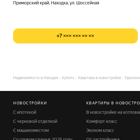
Приморский край, Находка, ул. Шоссейная
+7 ××× ××× ×× ××
Недвижимость в Находке
Купить
Квартира в новостройке
Одноко
НОВОСТРОЙКИ
КВАРТИРЫ В НОВОСТР
С ипотекой
В новостройке на котлова
С черновой отделкой
Комфорт класс
С машиноместом
Эконом класс
Со сроком сдачи в 2025 году
От застройщика