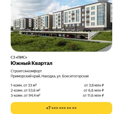
СЗ «ПИС»
Южный Квартал
Строится
•
комфорт
Приморский край, Находка, ул. Бокситогорская
1-комн. от 33 м²
от 3,8 млн ₽
2-комн. от 53,6 м²
от 6,6 млн ₽
3-комн. от 94,4 м²
от 11,6 млн ₽
+7 ××× ××× ×× ××