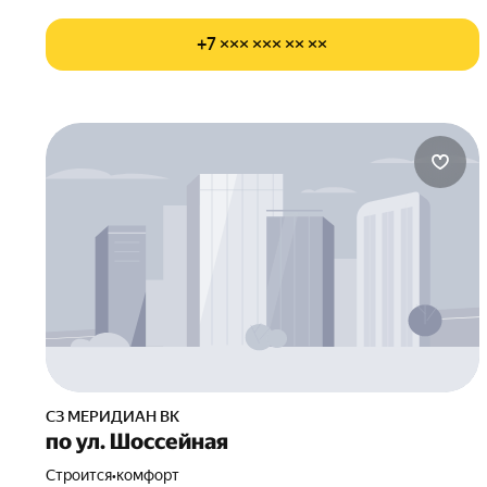
+7 ××× ××× ×× ××
СЗ МЕРИДИАН ВК
по ул. Шоссейная
Строится
•
комфорт