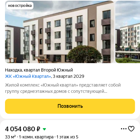
новостройка
Находка
,
квартал Второй Южный
ЖК «Южный Квартал»
, 3 квартал 2029
Жилой комплекс «Южный квартал» представляет собой
группу среднеэтажных домов с сопутствующей
инфраструктурой. В состав комплекса входят четыре жилых
здания высотой в четыре этажа и трёхэтажное
Позвонить
административное здание. На территории обустроены
детские
4 054 080
₽
33 м²
1-комн. квартира
1 этаж из 5