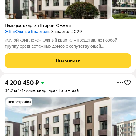
Находка
,
квартал Второй Южный
ЖК «Южный Квартал»
, 3 квартал 2029
Жилой комплекс «Южный квартал» представляет собой
группу среднеэтажных домов с сопутствующей
инфраструктурой. В состав комплекса входят четыре жилых
здания высотой в 4 этажа и трёхэтажное административное
Позвонить
здание. На территории предусмотрены
4 200 450
₽
34,2 м²
1-комн. квартира
1 этаж из 5
новостройка