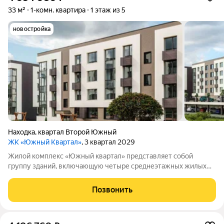
33 м²
1-комн. квартира
1 этаж из 5
новостройка
Находка
,
квартал Второй Южный
ЖК «Южный Квартал»
, 3 квартал 2029
Жилой комплекс «Южный квартал» представляет собой
группу зданий, включающую четыре среднеэтажных жилых
дома и одно трёхэтажное административное здание. На
территории комплекса обустроены парковочные места,
Позвонить
детские и спортивные площадки. Планировка