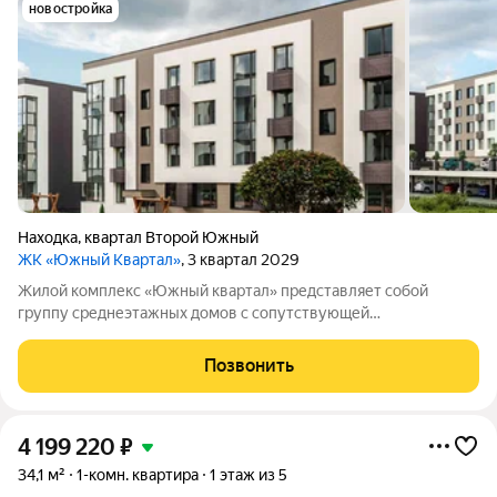
новостройка
Находка
,
квартал Второй Южный
ЖК «Южный Квартал»
, 3 квартал 2029
Жилой комплекс «Южный квартал» представляет собой
группу среднеэтажных домов с сопутствующей
инфраструктурой. В состав комплекса входят четыре жилых
здания высотой в четыре этажа и трёхэтажное
Позвонить
административное здание. На территории обустроены
детские
4 199 220
₽
34,1 м²
1-комн. квартира
1 этаж из 5