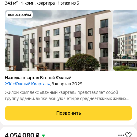
34,1 м²
1-комн. квартира
1 этаж из 5
новостройка
Находка
,
квартал Второй Южный
ЖК «Южный Квартал»
, 3 квартал 2029
Жилой комплекс «Южный квартал» представляет собой
группу зданий, включающую четыре среднеэтажных жилых
дома и одно трёхэтажное административное здание. На
территории комплекса обустроены парковочные места,
Позвонить
детские и спортивные площадки. Планировка
4 054 080
₽