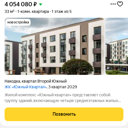
4 054 080
₽
33 м²
1-комн. квартира
1 этаж из 5
новостройка
Находка
,
квартал Второй Южный
ЖК «Южный Квартал»
, 3 квартал 2029
Жилой комплекс «Южный квартал» представляет собой
группу зданий, включающую четыре среднеэтажных жилых
дома и одно трёхэтажное административное здание. На
территории комплекса обустроены парковочные места,
Позвонить
детские и спортивные площадки. Планировка