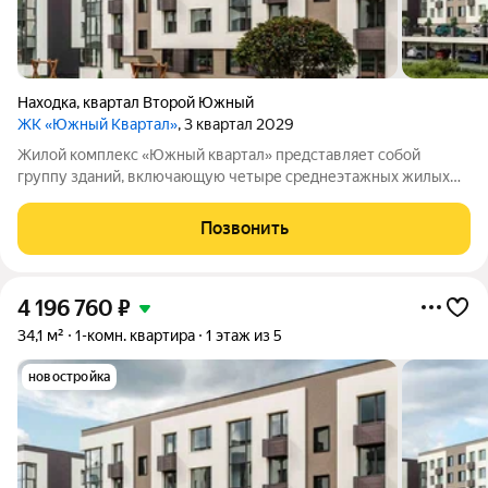
Находка
,
квартал Второй Южный
ЖК «Южный Квартал»
, 3 квартал 2029
Жилой комплекс «Южный квартал» представляет собой
группу зданий, включающую четыре среднеэтажных жилых
дома и одно трёхэтажное административное здание. На
территории комплекса обустроены парковочные места,
Позвонить
детские и спортивные площадки. Планировка
4 196 760
₽
34,1 м²
1-комн. квартира
1 этаж из 5
новостройка