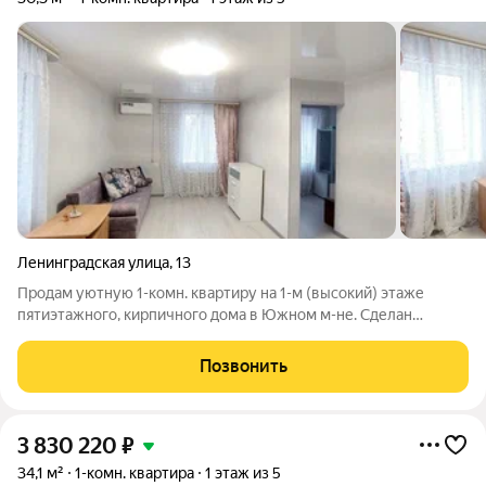
Ленинградская улица
,
13
Продам уютную 1-комн. квартиру на 1-м (высокий) этаже
пятиэтажного, кирпичного дома в Южном м-не. Сделан
качественный ремонт, квартира в отличном состоянии:
пластиковые окна, полы - ламинат, обои, потолки натяжные.
Позвонить
Сан.узл совмещен в кафеле (под
3 830 220
₽
34,1 м²
1-комн. квартира
1 этаж из 5