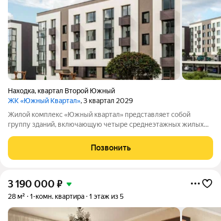
Находка
,
квартал Второй Южный
ЖК «Южный Квартал»
, 3 квартал 2029
Жилой комплекс «Южный квартал» представляет собой
группу зданий, включающую четыре среднеэтажных жилых
дома и одно трёхэтажное административное здание. На
территории комплекса обустроены парковочные места (всего
Позвонить
128), а также детские и спортивные
3 190 000
₽
28 м²
1-комн. квартира
1 этаж из 5