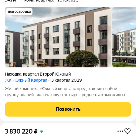
34,1 м²
1-комн. квартира
1 этаж из 5
новостройка
Находка
,
квартал Второй Южный
ЖК «Южный Квартал»
, 3 квартал 2029
Жилой комплекс «Южный квартал» представляет собой
группу зданий, включающую четыре среднеэтажных жилых
дома и одно трёхэтажное административное здание. На
территории комплекса обустроены детские и спортивные
Позвонить
площадки, а также паркинг. Планировка
3 830 220
₽