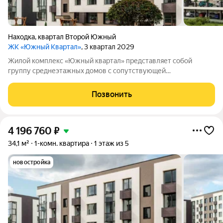
Находка
,
квартал Второй Южный
ЖК «Южный Квартал»
, 3 квартал 2029
Жилой комплекс «Южный квартал» представляет собой
группу среднеэтажных домов с сопутствующей
инфраструктурой. В состав комплекса входят четыре жилых
здания высотой в 4 этажа и трёхэтажное административное
Позвонить
здание. На территории предусмотрены
4 196 760
₽
34,1 м²
1-комн. квартира
1 этаж из 5
новостройка