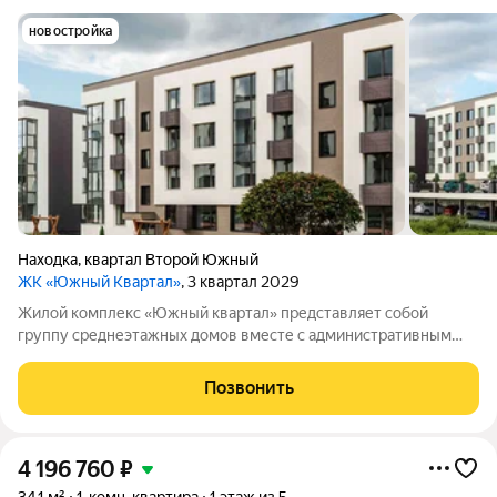
новостройка
Находка
,
квартал Второй Южный
ЖК «Южный Квартал»
, 3 квартал 2029
Жилой комплекс «Южный квартал» представляет собой
группу среднеэтажных домов вместе с административным
зданием. В комплексе предусмотрено 234 квартиры общей
площадью 9164,5 м. На территории расположены парковочные
Позвонить
места (всего 128), а также детские и
4 196 760
₽