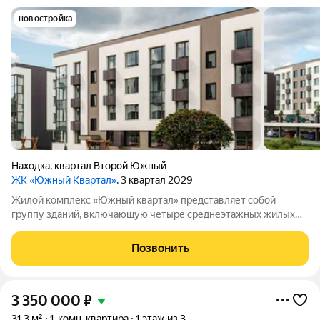
новостройка
Находка
,
квартал Второй Южный
ЖК «Южный Квартал»
, 3 квартал 2029
Жилой комплекс «Южный квартал» представляет собой
группу зданий, включающую четыре среднеэтажных жилых
дома и одно трёхэтажное административное здание. На
территории комплекса обустроены парковочные места (всего
Позвонить
128), а также детские и спортивные
3 350 000
₽
31,3 м²
1-комн. квартира
1 этаж из 3