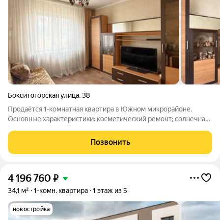
Бокситогорская улица
,
38
Продаётся 1-комнатная квартира в Южном микрорайоне.
Основные характеристики: косметический ремонт; солнечная
сторона; выровненные стены и потолки. Инфраструктура в
шаговой доступности: школа № 25; детские сады № 61 и № 45;
Позвонить
универсам «Южный»; ТЦ
4 196 760
₽
34,1 м²
1-комн. квартира
1 этаж из 5
новостройка