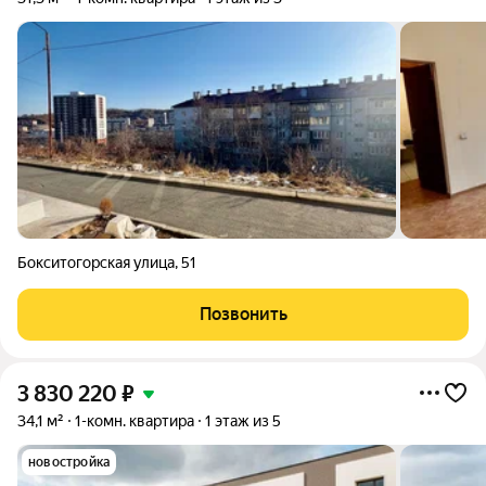
Бокситогорская улица
,
51
Позвонить
3 830 220
₽
34,1 м²
1-комн. квартира
1 этаж из 5
новостройка