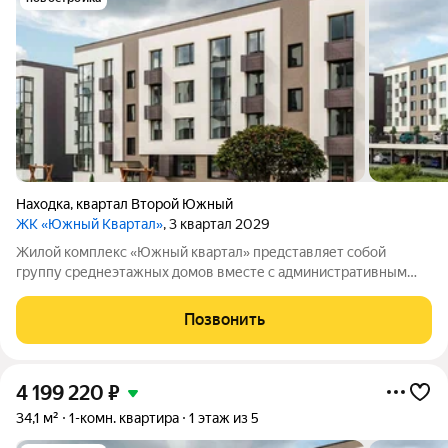
Находка
,
квартал Второй Южный
ЖК «Южный Квартал»
, 3 квартал 2029
Жилой комплекс «Южный квартал» представляет собой
группу среднеэтажных домов вместе с административным
зданием. В комплексе предусмотрено 234 квартиры общей
площадью 9164,5 м. На территории расположены парковочные
Позвонить
места (всего 128), а также детские и
4 199 220
₽
34,1 м²
1-комн. квартира
1 этаж из 5