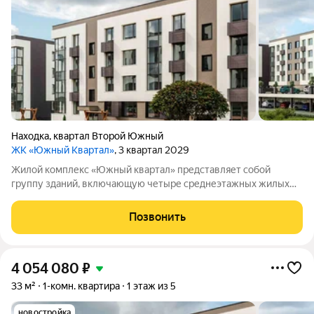
Находка
,
квартал Второй Южный
ЖК «Южный Квартал»
, 3 квартал 2029
Жилой комплекс «Южный квартал» представляет собой
группу зданий, включающую четыре среднеэтажных жилых
дома и одно трёхэтажное административное здание. На
территории комплекса обустроены парковочные места,
Позвонить
детские и спортивные площадки. Планировка
4 054 080
₽
33 м²
1-комн. квартира
1 этаж из 5
новостройка