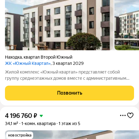
Находка
,
квартал Второй Южный
ЖК «Южный Квартал»
, 3 квартал 2029
Жилой комплекс «Южный квартал» представляет собой
группу среднеэтажных домов вместе с административным
зданием. В комплексе предусмотрено 234 квартиры общей
площадью 9164,5м. На территории размещены четыре жилых
Позвонить
дома высотой в четыре этажа и
4 196 760
₽
34,1 м²
1-комн. квартира
1 этаж из 5
новостройка