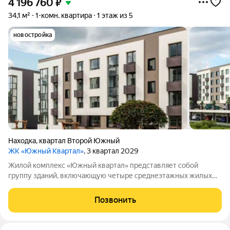
4 196 760
₽
34,1 м²
1-комн. квартира
1 этаж из 5
новостройка
Находка
,
квартал Второй Южный
ЖК «Южный Квартал»
, 3 квартал 2029
Жилой комплекс «Южный квартал» представляет собой
группу зданий, включающую четыре среднеэтажных жилых
дома и одно трёхэтажное административное здание. На
территории комплекса обустроены парковочные места,
Позвонить
детские и спортивные площадки. Планировка