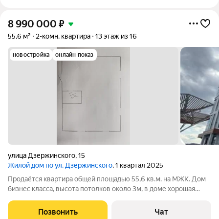
8 990 000
₽
55,6 м²
2-комн. квартира
13 этаж из 16
новостройка
онлайн показ
улица Дзержинского
,
15
Жилой дом по ул. Дзержинского
, 1 квартал 2025
Продаётся квартира общей площадью 55,6 кв.м. на МЖК. Дом
бизнес класса, высота потолков около 3м, в доме хорошая
шумоизоляция. Это прекрасное предложение для тех, кто
ценит комфортное проживание и развитую инфраструктуру
Позвонить
Чат
района. Инфраструктура: -