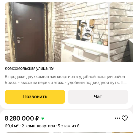
Комсомольская улица
,
19
В продаже двухкомнатная квартира в удобной локации район
Бриза. - высокий первый этаж. - удобный подъездной путь. Про
квартиру: - площадь- 44,5 кв.м. - почти все в квартире остается.
В шаговой доступности: поликлиника, мед. центр "Асклепий",
Позвонить
Чат
ТЦ
8 280 000
₽
69,4 м²
2-комн. квартира
5 этаж из 6