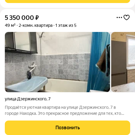
5 350 000
₽
49 м²
2-комн. квартира
1 этаж из 5
улица Дзержинского
,
7
Продаётся уютная квартира на улице Дзержинского, 7 в
городе Находка. Это прекрасное предложение для тех, кто
ценит комфортное проживание и развитую инфраструктуру
района. Жилище расположено на первом этаже пятиэтажного
Позвонить
кирпичного дома, построенного в