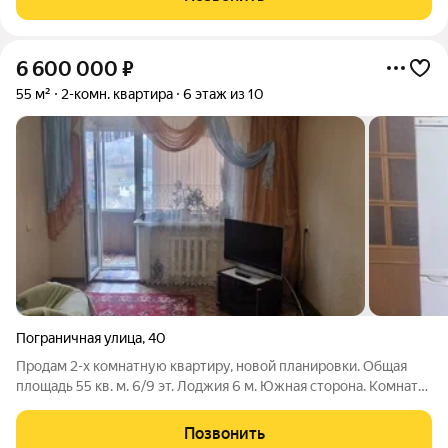
современная отделка и полная меблировка
6 600 000
₽
55 м²
2-комн. квартира
6 этаж из 10
Пограничная улица
,
40
Продам 2-х комнатную квартиру, новой планировки. Общая
площадь 55 кв. м. 6/9 эт. Лоджия 6 м. Южная сторона. Комнаты
раздельные. Квартира в хорошем в жилом состоянии. Окна
кбе. Сан/ узел в кафеле , натяжные потолки. Лоджия
Позвонить
застеклена. С хорошей