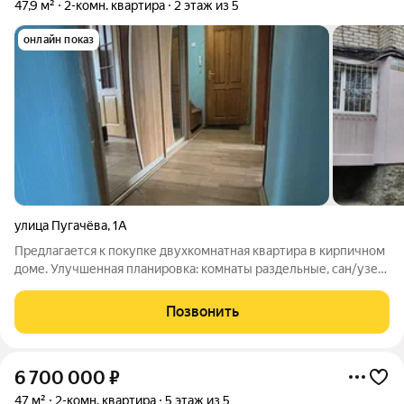
47,9 м²
2-комн. квартира
2 этаж из 5
онлайн показ
улица Пугачёва
,
1А
Предлагается к покупке двухкомнатная квартира в кирпичном
доме. Улучшенная планировка: комнаты раздельные, сан/узел
с ванной раздельные, большая кухня, вместительная лоджия.
Окна квартиры выходят на две стороны.Сделан косметический
Позвонить
ремонт, состояние
6 700 000
₽
47 м²
2-комн. квартира
5 этаж из 5