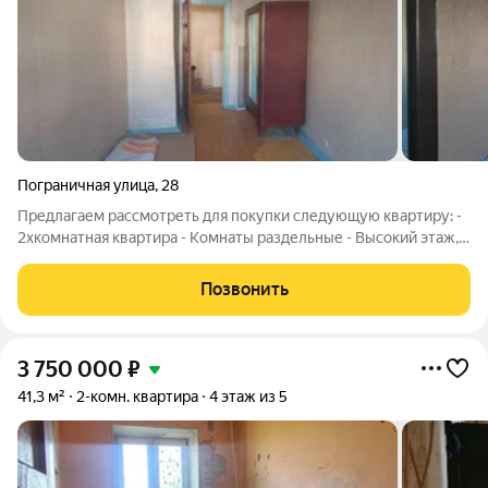
Пограничная улица
,
28
Предлагаем рассмотреть для покупки следующую квартиру: -
2хкомнатная квартира - Комнаты раздельные - Высокий этаж,
на уровне второго - Дом кирпичный - Квартира сухая, готова к
воплощению ваших фантазий - В шаговой доступности к дому
Позвонить
3 детских садика,
3 750 000
₽
41,3 м²
2-комн. квартира
4 этаж из 5