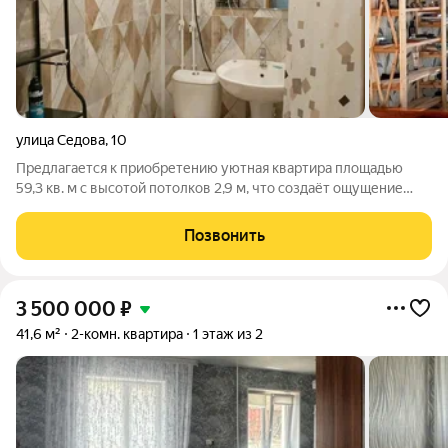
улица Седова
,
10
Предлагается к приобретению уютная квартира площадью
59,3 кв. м с высотой потолков 2,9 м, что создаёт ощущение
простора и воздушности. В квартире выполнен косметический
ремонт, есть балкон.Уютный интерьер, функциональная
Позвонить
планировка и приятная
3 500 000
₽
41,6 м²
2-комн. квартира
1 этаж из 2