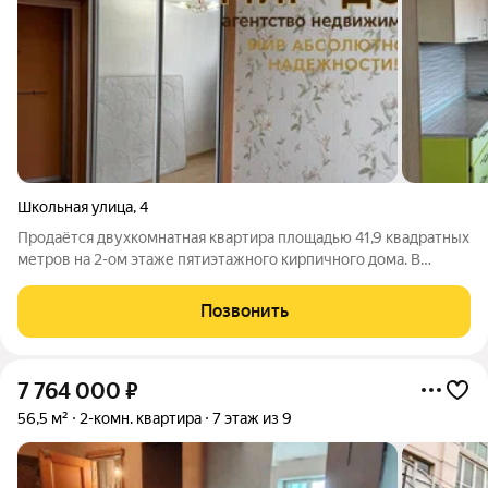
Школьная улица
,
4
Продаётся двухкомнатная квартира площадью 41,9 квадратных
метров на 2-ом этаже пятиэтажного кирпичного дома. В
квартире: кухня-гостиная, спальня, совмещенный с/у, а также
наличие балкона. Из окон вашего будущего жилья
Позвонить
открывается прекрасный вид на
7 764 000
₽
56,5 м²
2-комн. квартира
7 этаж из 9