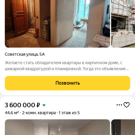
Советская улица
,
5А
Желаете стать обладателем квартиры в кирпичном доме, с
шикарной квадратурой и планировкой. Тогда это объявление
должно вас заинтересовать! Предлагаем к покупке
просторную, солнечную 2-комнатную квартиру на 7/9 эт. дома.
Позвонить
(Серединке дома, поэтому очень
3 600 000
₽
44,6 м²
2-комн. квартира
1 этаж из 5