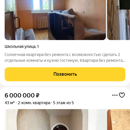
Школьная улица
,
1
Солнечная квартира без ремонта с возможностью сделать 2
отдельные комнаты и кухню гостиную. Квартира без ремонта,
вы моете воплатить все свои идеи в ремонте. Хорошее
местоположение, шаговая доступность до всей
Позвонить
инфраструктуры города. Прекрасный вид из
6 000 000
₽
43 м²
2-комн. квартира
5 этаж из 5