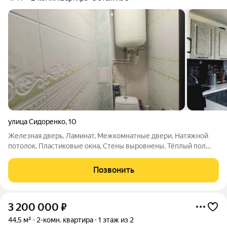
улица Сидоренко
,
10
Железная дверь, Ламинат, Межкомнатные двери, Натяжной
потолок, Пластиковые окна, Стены выровнены, Тёплый пол
Мебель и бытовая техника Кондиционер, Стиральная машина,
Титан, Кухонный гарнитур, Стенка, Шкаф-купе, Вытяжка,
Позвонить
Стеклокерамическая плита
3 200 000
₽
44,5 м²
2-комн. квартира
1 этаж из 2