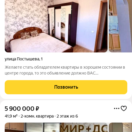
улица Постышева
,
1
Желаете стать обладателем квартиры в хорошем состоянии в
центре города, то это объявление должно ВАС
заинтересовать. Предлагается к покупке 2-ком. квартира с
развитой инфраструктурой. О/п 50 кв.м, 5/5 этаж, солнечная и
Позвонить
сухая. На полу ламинат. Окна
5 900 000
₽
41,9 м²
2-комн. квартира
2 этаж из 6