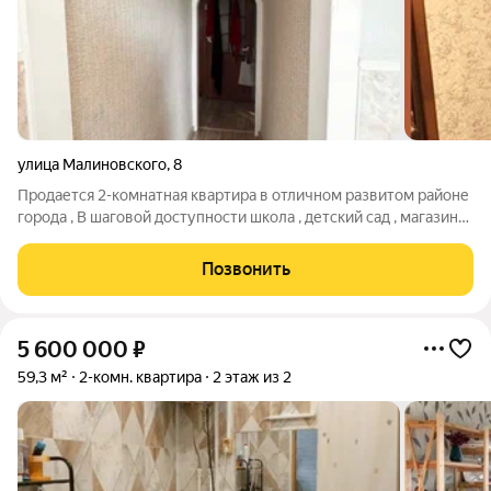
улица Малиновского
,
8
Продается 2-комнатная квартира в отличном развитом районе
города , В шаговой доступности школа , детский сад , магазины
, стоматология , детская поликлиника, китайская стена ,
Малиновского-8 5 этаж ,крыша -капитальный ремонт , площадь
Позвонить
42,8. Сухая ,
5 600 000
₽
59,3 м²
2-комн. квартира
2 этаж из 2