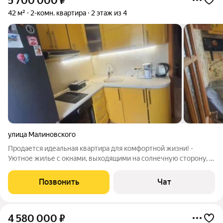
5 700 000
₽
42 м²
2-комн. квартира
2 этаж из 4
улица Малиновского
Продается идеальная квартира для комфортной жизни! -
Уютное жилье с окнами, выходящими на солнечную сторону, в
квартире никогда не бывает сыро. - Расположена на 2 этаже,
что обеспечивает удобство и спокойствие. - Современный
Позвонить
Чат
ремонт: натяжные потолки
4 580 000
₽