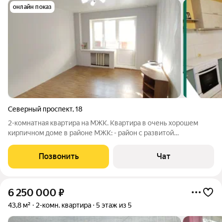
онлайн показ
Северный проспект
,
18
2-комнатная квартира на МЖК. Квартира в очень хорошем
кирпичном доме в районе МЖК: - район с развитой
инфраструктурой в Находке; - крайне удобная и
функциональная планировка квартиры; - большая площадь
Позвонить
Чат
квартиры; - две застекленные лоджии; -
6 250 000
₽
43,8 м²
2-комн. квартира
5 этаж из 5