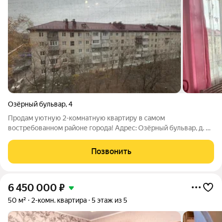
Озёрный бульвар
,
4
Продам уютную 2-комнатную квартиру в самом
востребованном районе города! Адрес: Озёрный бульвар, д. 4
Площадь: 43,8 кв.м. Этаж: 5 из 5 Тип дома кирпичный, очень
тёплый и с хорошей шумоизоляцией. Квартира расположена
Позвонить
на солнечной стороне, всегда
6 450 000
₽
50 м²
2-комн. квартира
5 этаж из 5