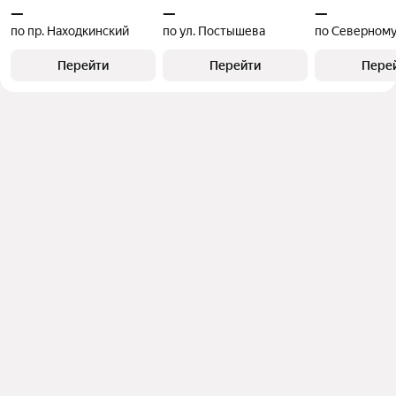
—
—
—
по пр. Находкинский
по ул. Постышева
по Северному
Перейти
Перейти
Пере