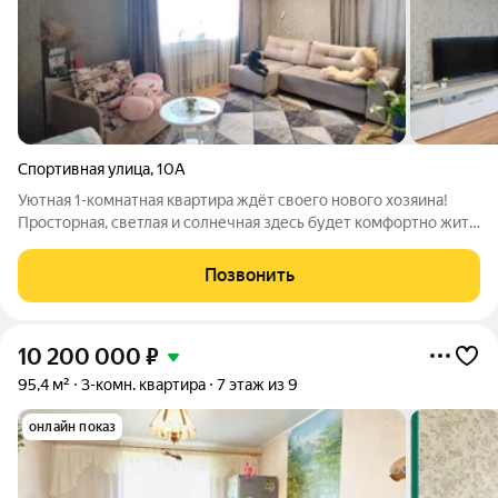
Спортивная улица
,
10А
Уютная 1-комнатная квартира ждёт своего нового хозяина!
Просторная, светлая и солнечная здесь будет комфортно жить
и отдыхать. В доме установлен теплосчётчик, что поможет
рационально расходовать ресурсы и экономить на
Позвонить
коммунальных платежах. Во дворе
10 200 000
₽
95,4 м²
3-комн. квартира
7 этаж из 9
онлайн показ