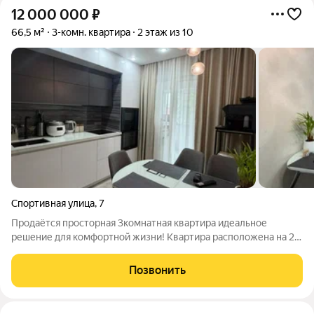
12 000 000
₽
66,5 м²
3-комн. квартира
2 этаж из 10
Спортивная улица
,
7
Продаётся просторная 3комнатная квартира идеальное
решение для комфортной жизни! Квартира расположена на 2м
этаже в середине дома это оптимальный вариант. Выполнен
качественный евроремонт можно сразу заезжать и жить, не
Позвонить
тратя время и средства на