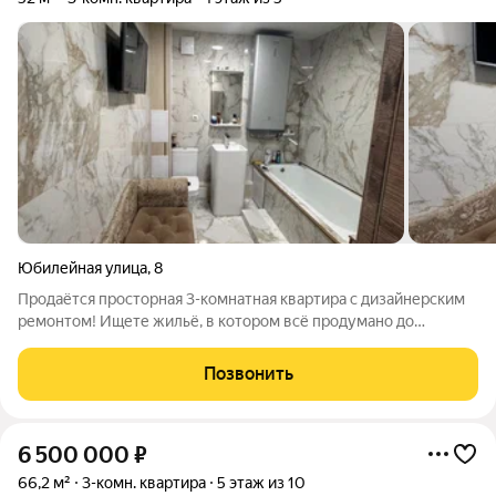
Юбилейная улица
,
8
Продаётся просторная 3-комнатная квартира с дизайнерским
ремонтом! Ищете жильё, в котором всё продумано до
мелочей? Эта квартира идеальный выбор! Она делалась «под
себя», поэтому в ней сочетаются комфорт, стиль и качество.
Позвонить
Главные преимущества:
6 500 000
₽
66,2 м²
3-комн. квартира
5 этаж из 10