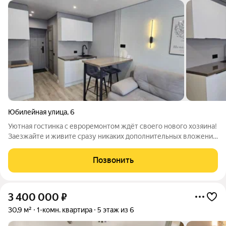
Юбилейная улица
,
6
Уютная гостинка с евроремонтом ждёт своего нового хозяина!
Заезжайте и живите сразу никаких дополнительных вложений
не потребуется: стильный и качественный ремонт; новая
электрика и сантехника; установлены теплосчётчики.
Позвонить
Квартира свободна, полностью
3 400 000
₽
30,9 м²
1-комн. квартира
5 этаж из 6