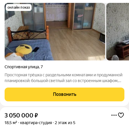
онлайн показ
Спортивная улица
,
7
Просторная трёшка с раздельными комнатами и продуманной
планировкой: большой светлый зал со встроенным шкафом,
большая кухня, комнаты действительно просторные не «на
двоих повернуться». Балкон и лоджия объединены с
Позвонить
комнатами это плюс к полезной
3 050 000
₽
18,5 м²
квартира-студия
2 этаж из 5