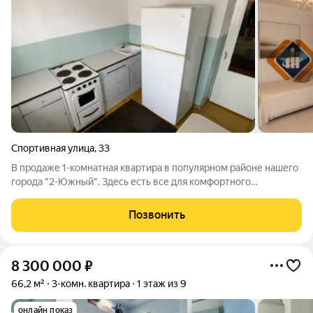
Спортивная улица
,
33
В продаже 1-комнатная квартира в популярном районе нашего
города "2-Южный". Здесь есть все для комфортного
проживания: 2 детских сада №45,61, школа №25, Почта РФ,
ухоженный сквер с прогулочными зонами, спортивными
Позвонить
площадками, магазины «Южный»,
8 300 000
₽
66,2 м²
3-комн. квартира
1 этаж из 9
онлайн показ