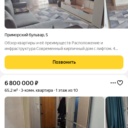
Приморский бульвар
,
5
Обзор квартиры и её преимуществ Расположение и
инфраструктура Современный кирпичный дом с лифтом. 4
этаж, экологически чистый микрорайон. Рядом: ТЦ «Мега»,
детские сады, школы, продуктовый магазин на цокольном
Позвонить
этаже. Придомовая территория: детская
6 800 000
₽
65,2 м²
3-комн. квартира
1 этаж из 10