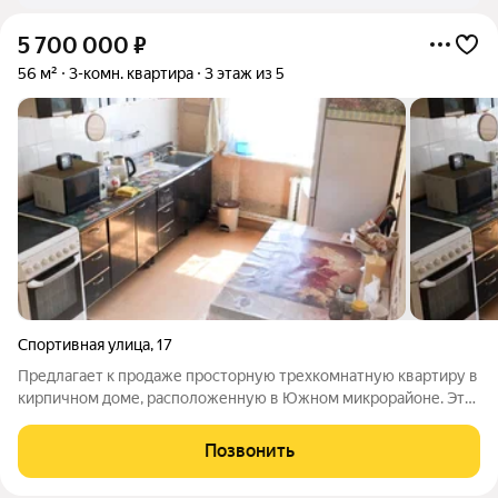
5 700 000
₽
56 м²
3-комн. квартира
3 этаж из 5
Спортивная улица
,
17
Предлагает к продаже просторную трехкомнатную квартиру в
кирпичном доме, расположенную в Южном микрорайоне. Это
отличный вариант для тех, кто ценит развитую
инфраструктуру и комфорт. Основные характеристики Этаж: 3
Позвонить
из n (кирпичный дом, середина