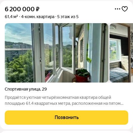
6 200 000
₽
61,4 м²
4-комн. квартира
5 этаж из 5
Спортивная улица
,
29
Продаётся уютная четырёхкомнатная квартира общей
площадью 61.4 квадратных метра, расположенная на пятом
этаже пятиэтажного кирпичного дома, построенного в 1977
году. Дом находится в живописном районе города Находка, на
Позвонить
Спортивной улице, 29. Этот дом