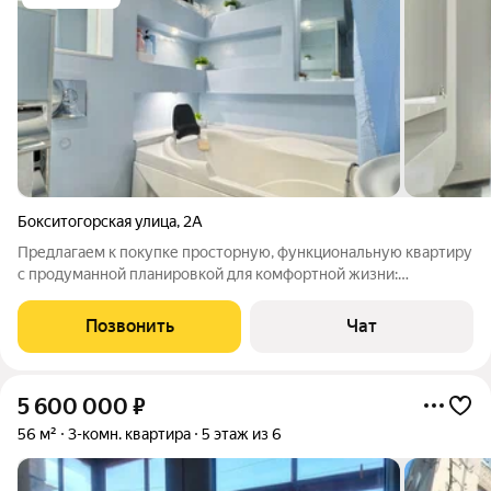
Бокситогорская улица
,
2А
Предлагаем к покупке просторную, функциональную квартиру
с продуманной планировкой для комфортной жизни:
отдельная спальня, две детские и просторная кухня-гостиная
идеальный баланс уюта и пространства для всей семьи. Чистая
Позвонить
Чат
продажа, без долгов и
5 600 000
₽
56 м²
3-комн. квартира
5 этаж из 6