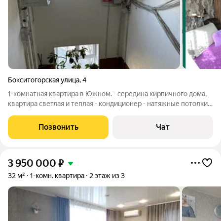
Бокситогорская улица
,
4
1-комнатная квартира в Южном. - середина кирпичного дома,
квартира светлая и теплая - кондиционер - натяжные потолки -
жилое состояние - вся электрика и сантехника в полном
порядке Квартира полностью готова к продаже, подходит под
Позвонить
Чат
любые виды
3 950 000
₽
32 м²
1-комн. квартира
2 этаж из 3