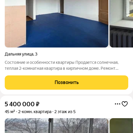
Дальняя улица
,
3
Состояние и особенности квартиры Продается солнечная,
теплая 2-комнатная квартира в кирпичном доме. Ремонт
косметический вам не придется тратить время, силы и деньги
на демонтаж отделки и вывоз ненужных вещей, оставшихся от
Позвонить
прежних владельцев.
5 400 000
₽
45 м²
2-комн. квартира
2 этаж из 5