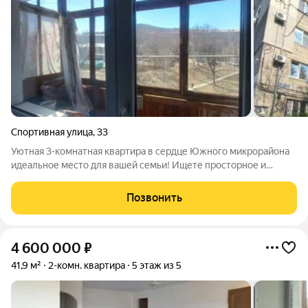
Спортивная улица
,
33
Уютная 3-комнатная квартира в сердце Южного микрорайона
идеальное место для вашей семьи! Ищете просторное и
комфортное жилье в районе с развитой инфраструктурой?
Представляем вашему вниманию отличный вариант светлая и
Позвонить
теплая 3-комнатная квартира с
4 600 000
₽
41,9 м²
2-комн. квартира
5 этаж из 5