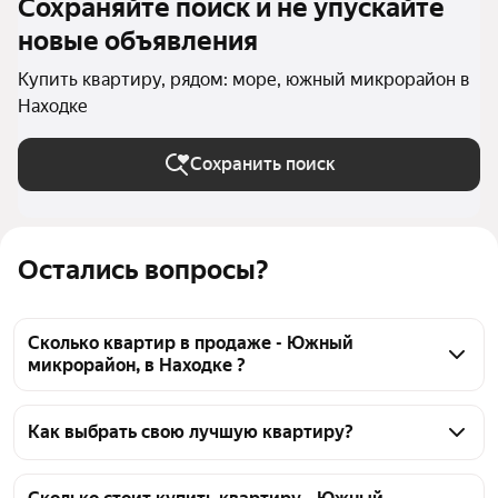
Сохраняйте поиск и не упускайте
новые объявления
Купить квартиру, рядом: море, южный микрорайон в
Находке
Сохранить поиск
Остались вопросы?
Сколько квартир в продаже - Южный
микрорайон, в Находке ?
На Яндекс Недвижимости в продаже - Южный 
микрорайон, в Находке 22 квартиры, из них 22 
Как выбрать свою лучшую квартиру?
объявления от агентств
Чтобы купить квартиру рядом с морем Южный 