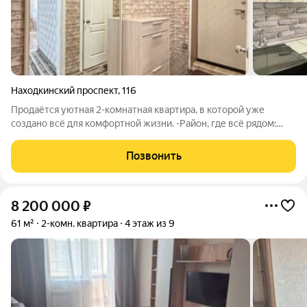
Находкинский проспект
,
116
Продаётся уютная 2-комнатная квартира, в которой уже
создано всё для комфортной жизни. -Район, где всё рядом:
школа дети под присмотром поликлиника спокойствие за
здоровье магазины и ТЦ "Мега-Находк" транспорт легко
Позвонить
добраться в любую точку города
8 200 000
₽
61 м²
2-комн. квартира
4 этаж из 9