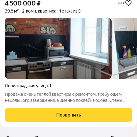
4 500 000
₽
39,8 м²
2-комн. квартира
1 этаж из 5
Ленинградская улица
,
1
Продажа очень теплой квартиры с ремонтом, требующем
небольшого завершения, а именно поклейка обоев. Стены
выровнены, Квартира расположена на 1 этаже, несмотря на
это - очень светлая и теплая за счет того, что в гостиной 3
Позвонить
окна. Можно зонировать по