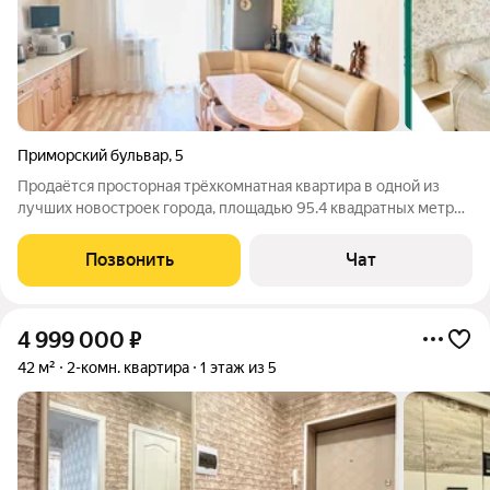
Приморский бульвар
,
5
Продаётся просторная трёхкомнатная квартира в одной из
лучших новостроек города, площадью 95.4 квадратных метров
на седьмом этаже девятиэтажного кирпичного дома,
расположенного по адресу: город Находка, Южный,
Позвонить
Чат
Приморский бульвар, 5. Дом построен в
4 999 000
₽
42 м²
2-комн. квартира
1 этаж из 5