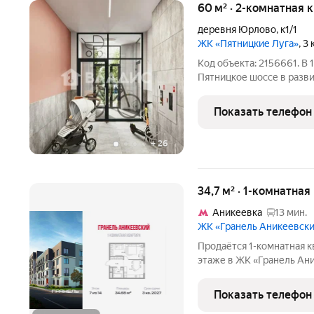
60 м² · 2-комнатная 
деревня Юрлово
,
к1/1
ЖК «Пятницкие Луга»
, 3
Код объекта: 2156661. В
Пятницкое шоссе в разв
светлую, солнечную ква
изолированными спальня
Показать телефон
холлом (9,7 кв.м), с
+
26
34,7 м² · 1-комнатная
Аникеевка
13 мин.
ЖК «Гранель Аникеевск
Продаётся 1-комнатная к
этаже в ЖК «Гранель Аник
7827942 руб. Квартира б
окна на улицу. Проект р
Показать телефон
районе