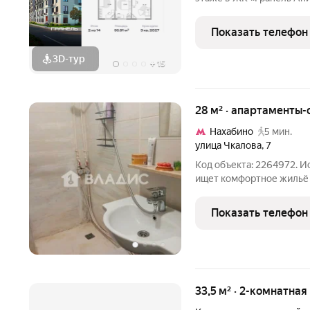
14518797 руб. Квартира 
окна во двор. Проект ра
Показать телефон
районе
3D-тур
+
15
28 м² · апартаменты-с
Нахабино
5 мин.
улица Чкалова
,
7
Код объекта: 2264972. И
ищет комфортное жильё 
Продаётся уютная студия
округ Красногорск, посё
Показать телефон
Чкалова, 7.
33,5 м² · 2-комнатная