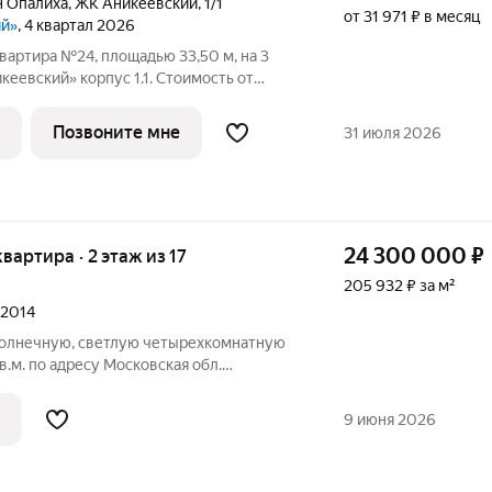
н Опалиха
,
ЖК Аникеевский
,
1/1
от 31 971 ₽ в месяц
ий»
, 4 квартал 2026
вартира №24, площадью 33,50 м, на 3
еевский» корпус 1.1. Стоимость от
з отделки, планировка угловая, окна на
лся в экологически чистом районе
Позвоните мне
31 июля 2026
24 300 000
₽
квартира · 2 этаж из 17
205 932 ₽ за м²
 2014
солнечную, светлую четырехкомнатную
в.м. по адресу Московская обл.
бино ул. Панфилова д. 23, ЖК «Палитра».
и отдельные изолированные комнаты и
9 июня 2026