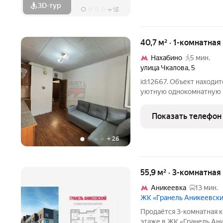
3D-тур
+
15
40,7 м² · 1-комнатная
Нахабино
5 мин.
улица Чкалова
,
5
id:12667. Объект находи
уютную однокомнатную к
кирпичном доме. Общая 
идеально сбалансирована
Показать телефон
где так приятно
+
26
55,9 м² · 3-комнатная
Аникеевка
13 мин.
ЖК «Гранель Аникеевск
Продаётся 3-комнатная к
этаже в ЖК «Гранель Аник