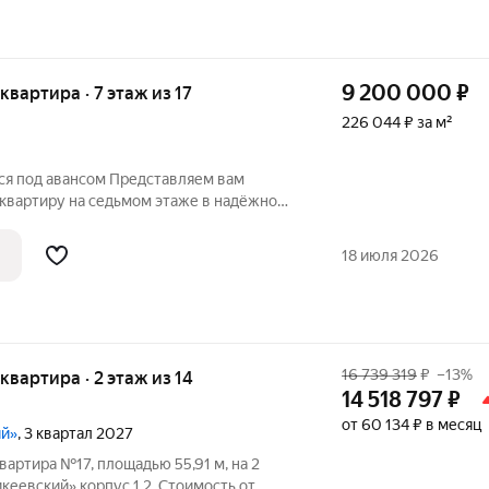
9 200 000
₽
 квартира · 7 этаж из 17
226 044 ₽ за м²
тся под авансом Представляем вам
вартиру на седьмом этаже в надёжном
площадь 40,7 квадратных метров
: просторная кухня станет сердцем дома,
18 июля 2026
16 739 319
₽
–13%
 квартира · 2 этаж из 14
14 518 797
₽
от 60 134 ₽ в месяц
ий»
, 3 квартал 2027
вартира №17, площадью 55,91 м, на 2
еевский» корпус 1.2. Стоимость от