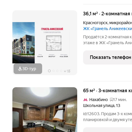
36,1 м² · 2-комнатная
Красногорск
,
микрорайо
ЖК «Гранель Аникеевск
Продаётся 2-комнатная к
этаже в ЖК «Гранель Аник
8311310 руб. Квартира б
окна на улицу. Проект р
Показать телефон
районе
3D-тур
+
15
65 м² · 3-комнатная 
Нахабино
17 мин.
Школьная улица
,
13
id:12603. Продам 3-х ко
планировкой и двумя ут
две стороны дома, что о
светлая и тёплая, на вн