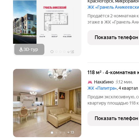
Красногорск
,
микрорайо
ЖК «Гранель Аникеевск
Продаётся 2-комнатная к
этаже в ЖК «Гранель Аник
7719127 руб. Квартира бе
улицу. Проект расположи
Показать телефон
Подмосковья
3D-тур
+
15
118 м² · 4-комнатная 
Нахабино
12 мин.
ЖК «Палитра»
, 4 квартал
Продам эксклюзивную, 
квартиру площадью 118 к
Красногорский р-он Наха
Удобная планировка, тр
Показать телефон
просторная
+
13