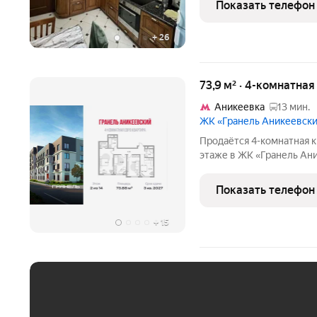
Показать телефон
+
26
73,9 м² · 4-комнатная
Аникеевка
13 мин.
ЖК «Гранель Аникеевск
Продаётся 4-комнатная к
этаже в ЖК «Гранель Аник
15711081 руб. Квартира 
окна во двор. Проект ра
Показать телефон
районе
+
15
ЕЖЕМЕСЯЧНЫЙ ПЛАТЁ