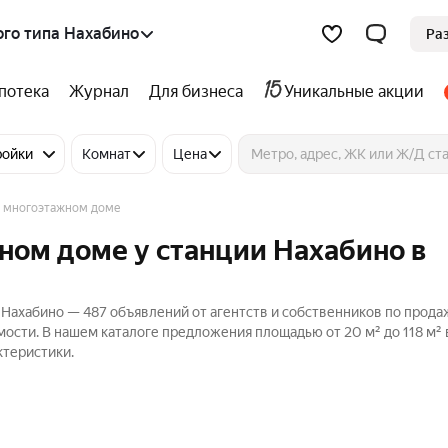
ого типа Нахабино
Ра
потека
Журнал
Для бизнеса
Уникальные акции
ройки
Комнат
Цена
 многоэтажном доме
ном доме у станции Нахабино в
 Нахабино — 487 объявлений от агентств и собственников по прода
ости. В нашем каталоге предложения площадью от 20 м² до 118 м² 
ктеристики.