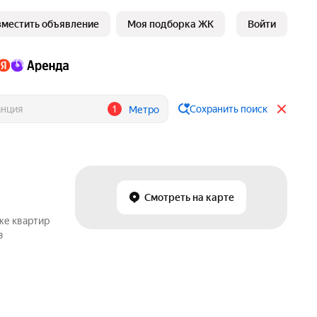
зместить объявление
Моя подборка ЖК
Войти
1
Сохранить поиск
Метро
Смотреть на карте
же квартир
в