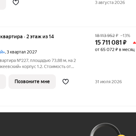
3 августа 2026
18 113 952
₽
–13%
 квартира · 2 этаж из 14
15 711 081
₽
от 65 072 ₽ в месяц
ий»
, 3 квартал 2027
вартира №227, площадью 73,88 м, на 2
еевский» корпус 1.2. Стоимость от
без отделки, планировка односторонняя,
сположился в экологически чистом
Позвоните мне
31 июля 2026
Ж