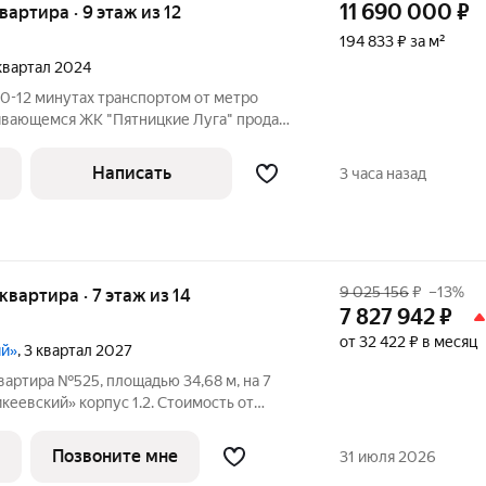
11 690 000
₽
квартира · 9 этаж из 12
194 833 ₽ за м²
 квартал 2024
 10-12 минутах транспортом от метро
ивающемся ЖК "Пятницкие Луга" продаю
ртиру-распашонку с двумя
ми, кухней- гостиной, СУР, просторным
Написать
3 часа назад
9 025 156
₽
–13%
 квартира · 7 этаж из 14
7 827 942
₽
от 32 422 ₽ в месяц
ий»
, 3 квартал 2027
вартира №525, площадью 34,68 м, на 7
еевский» корпус 1.2. Стоимость от
ез отделки, планировка односторонняя,
асположился в экологически чистом
Позвоните мне
31 июля 2026