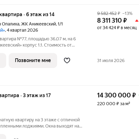
9 582 452
₽
–13%
 квартира · 6 этаж из 14
8 311 310
₽
н Опалиха
,
ЖК Аникеевский
,
1/1
от 34 424 ₽ в месяц
ий»
, 4 квартал 2026
вартира №77, площадью 36,07 м, на 6
еевский» корпус 1.1. Стоимость от
ез отделки, планировка односторонняя,
асположился в экологически чистом
Позвоните мне
31 июля 2026
14 300 000
₽
квартира · 3 этаж из 17
220 000 ₽ за м²
мнатную квартиру на 3 этаже с отличной
епленными лоджиями. Окна выходят на
чень удобно и практично. Квартира очень
ешние стены дополнительно нанесена