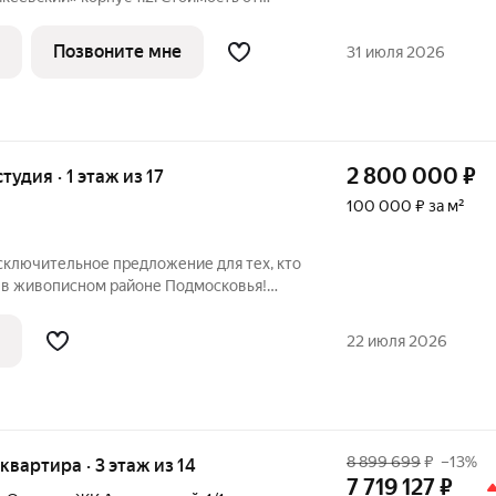
с отделкой, планировка односторонняя,
сположился в экологически чистом
Позвоните мне
31 июля 2026
2 800 000
₽
тудия · 1 этаж из 17
100 000 ₽ за м²
сключительное предложение для тех, кто
в живописном районе Подмосковья!
 в кирпичном доме по адресу: городской
лок городского типа Нахабино, улица
22 июля 2026
8 899 699
₽
–13%
 квартира · 3 этаж из 14
7 719 127
₽