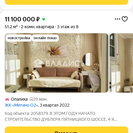
районе в новом ЖК "Митино О2" Преимущества
11 100 000
₽
51,2 м²
2-комн. квартира
3 этаж из 8
новостройка
онлайн показ
Опалиха
29 мин.
ЖК «Митино О2»
, 3 квартал 2022
Код объекта: 2058379. В ЭТОМ ГОДУ НАЧАТО
СТРОИТЕЛЬСТВО ДУБЛЕРА ПЯТНИЦКОГО ШОССЕ, 4-Х
ПОЛОСНАЯ ДОРОГА С ВЫДЕЛЕННОЙ ПОЛОСОЙ ДЛЯ
ОБЩЕСТВЕННОГО ТРАНСПОРТА И ПЕШЕХОДНОЙ ЗОНОЙ.