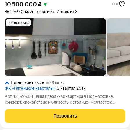
10 500 000
₽
46,2 м²
2-комн. квартира
7 этаж из 8
новостройка
Пятницкое шоссе
29 мин.
ЖК «Пятницкие кварталы»
, 3 квартал 2017
Арт. 132595331 Ваша идеальная квартира в Подмосковье:
комфорт, спокойствие и близость к столице! Мечтаете о
собственном уголке, где можно наслаждаться тишиной и
природой, но при этом оставаться в шаговой доступности от
Позвонить
всех преимуществ мегаполиса?