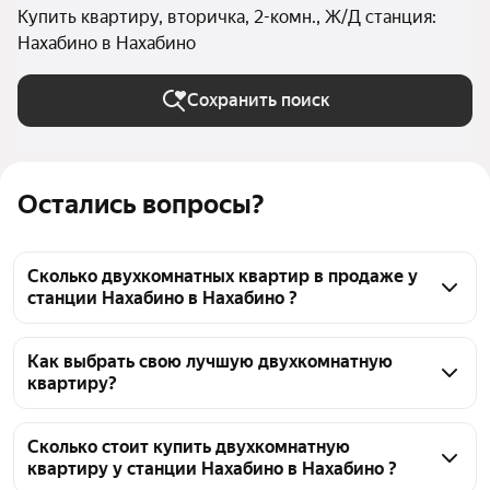
Купить квартиру, вторичка, 2-комн., Ж/Д станция:
Нахабино в Нахабино
Сохранить поиск
Остались вопросы?
Сколько двухкомнатных квартир в продаже у
станции Нахабино в Нахабино ?
На Яндекс Недвижимости в продаже у станции 
Нахабино в Нахабино 84 двухкомнатных квартиры, 
Как выбрать свою лучшую двухкомнатную
квартиру?
из них 10 объявлений от собственников, 74 
объявления от агентств
Чтобы купить 2-комнатную квартиру на вторичном 
рынке у станции Нахабино, воспользуйтесь 
Сколько стоит купить двухкомнатную
квартиру у станции Нахабино в Нахабино ?
тепловой картой для оценки инфраструктуры и 