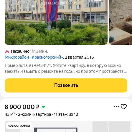
Нахабино
13 мин.
Микрорайон «Красногорский»
, 2 квартал 2016
Номер лота: вт-0434171. Хотите квартиру, в которую можно
заехать и забыть о ремонте на годы, но при этом пространство
не выглядит как "типовой шаблон" от застройщика. Это не
"свежая стяжка" и не "перекупленный евроремонт" с
Позвонить
сомнительным вкусом. Это
8 900 000
₽
43 м²
2-комн. квартира
11 этаж из 12
новостройка