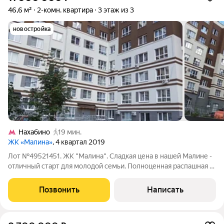
46,6 м²
2-комн. квартира
3 этаж из 3
новостройка
Нахабино
19 мин.
ЖК «Малина»
, 4 квартал 2019
Лот №49521451. ЖК "Малина". Сладкая цена в нашей Малине -
отличный старт для молодой семьи. Полноценная распашная 2
к.кв. с двумя изолированными спальнями 13,4м-12,6м и
большой кухней 9м, санузел раздельный. Небольшая
Позвонить
Написать
косметика и квартира заиграет