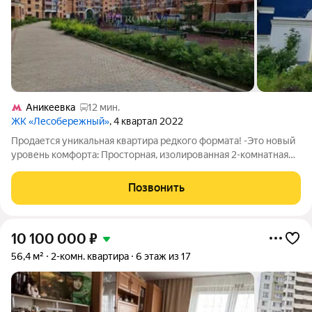
Аникеевка
12 мин.
ЖК «Лесобережный»
, 4 квартал 2022
Продается уникальная квартира редкого формата! -Это новый
уровень комфорта: Просторная, изолированная 2-комнатная
квартира с большой кухней и балконом. Главная особенность
квартиры просторная терраса, которая станет вашим
Позвонить
любимым местом для отдыха.
10 100 000
₽
56,4 м²
2-комн. квартира
6 этаж из 17