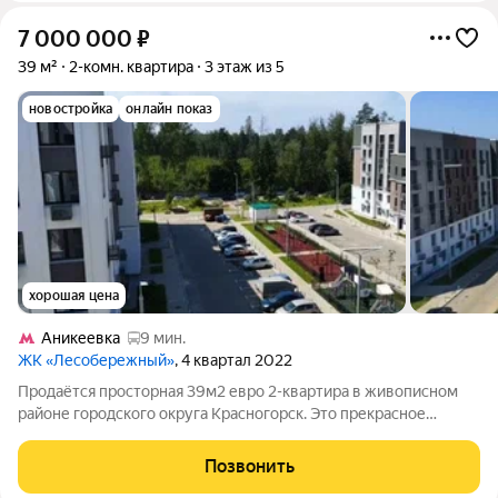
7 000 000
₽
39 м²
2-комн. квартира
3 этаж из 5
новостройка
онлайн показ
хорошая цена
Аникеевка
9 мин.
ЖК «Лесобережный»
, 4 квартал 2022
Продаётся просторная 39м2 евро 2-квартира в живописном
районе городского округа Красногорск. Это прекрасное
предложение для тех, кто ценит комфортное проживание
вдали от шума мегаполиса. Позвоните сегодня - обсудим
Позвонить
скидку и выгодные условия