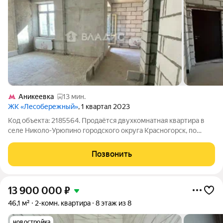
Аникеевка
13 мин.
ЖК «Лесобережный»
, 1 квартал 2023
Код объекта: 2185564. Продаётся двухкомнатная квартира в
селе Николо-Урюпино городского округа Красногорск, по
адресу: улица Полковника Глазунова, 9. Это отличный выбор
для тех, кто ценит комфорт и качество жизни. Квартира
Позвонить
расположена на 5 этаже
13 900 000
₽
46,1 м²
2-комн. квартира
8 этаж из 8
новостройка