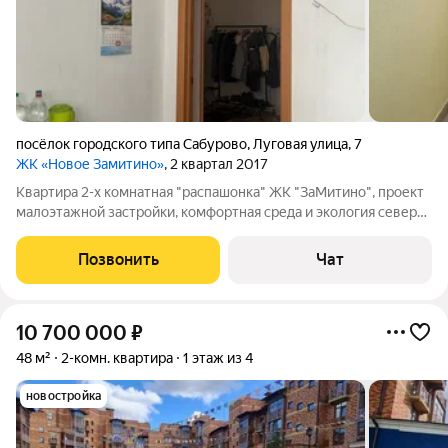
посёлок городского типа Сабурово
,
Луговая улица
,
7
ЖК «Новое Замитино»
, 2 квартал 2017
Квартира 2-х комнатная "распашонка" ЖК "ЗаМитино", проект
малоэтажной застройки, комфортная среда и экология северо-
западного направления. Окна на две стороны дома. В квартире,
имеется балкон с летним остеклением в пол. В квартире
Позвонить
Чат
выполнен частичный
10 700 000
₽
48 м²
2-комн. квартира
1 этаж из 4
новостройка