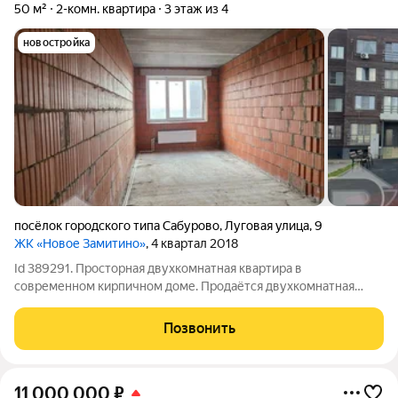
50 м²
2-комн. квартира
3 этаж из 4
новостройка
посёлок городского типа Сабурово
,
Луговая улица
,
9
ЖК «Новое Замитино»
, 4 квартал 2018
Id 389291. Просторная двухкомнатная квартира в
современном кирпичном доме. Продаётся двухкомнатная
квартира площадью 50 кв. м в уютном малоэтажном жилом
комплексе "ЗаМитино". Объект расположен в перспективном
Позвонить
районе деревни Сабурово (городской округ
11 000 000
₽