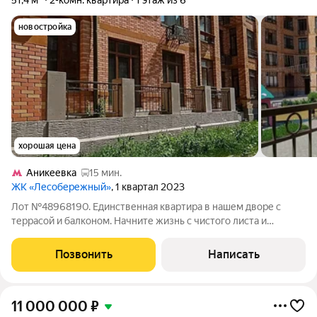
51,4 м²
2-комн. квартира
1 этаж из 6
новостройка
хорошая цена
Аникеевка
15 мин.
ЖК «Лесобережный»
, 1 квартал 2023
Лот №48968190. Единственная квартира в нашем дворе с
террасой и балконом. Начните жизнь с чистого листа и
воплотите свои идеи. Семейный ЖК Лесобережный встретит
чистейшим воздухом и тишиной. Вы будете просыпаться под
Позвонить
Написать
пение птиц. Красивые дома
11 000 000
₽