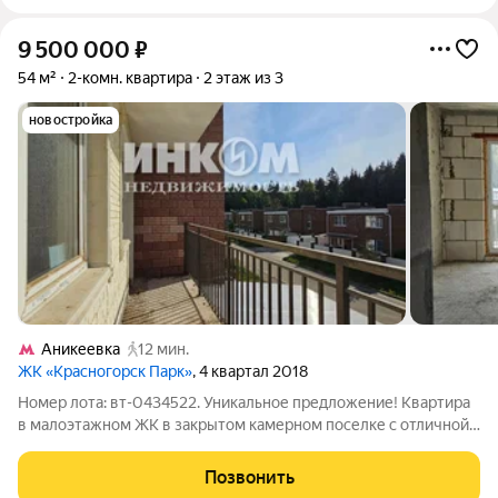
9 500 000
₽
54 м²
2-комн. квартира
2 этаж из 3
новостройка
Аникеевка
12 мин.
ЖК «Красногорск Парк»
, 4 квартал 2018
Номер лота: вт-0434522. Уникальное предложение! Квартира
в малоэтажном ЖК в закрытом камерном поселке с отличной
транспортной доступностью до Москвы как на общественном
транспорте, так и на авто. Квартира двухкомнатная (по факту -
Позвонить
с двумя