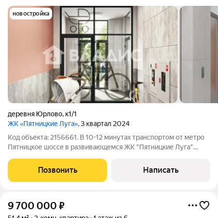
новостройка
деревня Юрлово
,
к1/1
ЖК «Пятницкие Луга»
, 3 квартал 2024
Код объекта: 2156661. В 10-12 минутах транспортом от метро
Пятницкое шоссе в развивающемся ЖК "Пятницкие Луга"
продаю светлую, солнечную квартиру-распашонку с двумя
изолированными спальнями, кухней- гостиной, СУР,
Позвонить
Написать
просторным холлом (9,7 кв.м), с
9 700 000
₽