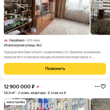
Нахабино
16 мин.
Инженерная улица
,
4к2
Предлагаем Вам объект недвижимости ! Вашему вниманию
предлагается прекрасная двухкомнатная квартира в п.
Нахабино!!!!! Это идеальный вариант для тех, кто ценит
комфорт и уют! Квартира находится на 6 этаже, что
Позвонить
обеспечивает великолепное освещение и
12 900 000
₽
56,9 м²
2-комн. квартира
6 этаж из 8
новостройка