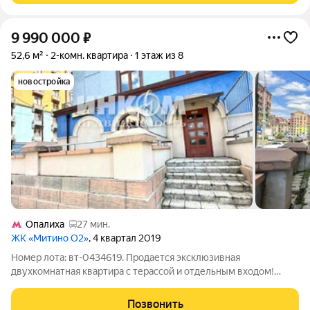
9 990 000
₽
52,6 м²
2-комн. квартира
1 этаж из 8
новостройка
Опалиха
27 мин.
ЖК «Митино О2»
, 4 квартал 2019
Номер лота: вт-0434619. Продается эксклюзивная
двухкомнатная квартира с терассой и отдельным входом!
Предлагаем вашему вниманию светлую двухкомнатную
квартиру площадью 52,6 мкв, расположенную в развитом
Позвонить