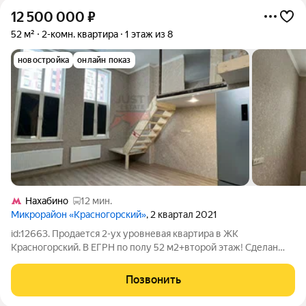
12 500 000
₽
52 м²
2-комн. квартира
1 этаж из 8
новостройка
онлайн показ
Нахабино
12 мин.
Микрорайон «Красногорский»
, 2 квартал 2021
id:12663. Продается 2-ух уровневая квартира в ЖК
Красногорский. В ЕГРН по полу 52 м2+второй этаж! Сделан
качественный ремонт (не закончена лестница,все материалы
есть) На 1-ом этаже кухня - гостиная,спальня,сан.узел, На 2-ом
Позвонить
этаже