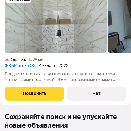
Опалиха
28 мин.
ЖК «Митино О2»
, 4 квартал 2022
Продается стильная двухкомнатная квартира с высокими
"сталинскими потолками" - 3.6м ,панорамными окнами с
красивыми видами на лес во время закатов солнца, что
придает квартире необычность и просторность. Квартира
Позвонить
Чат
выполнена в светлых тонах .
Сохраняйте поиск и не упускайте
новые объявления