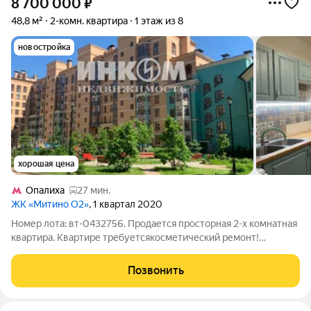
8 700 000
₽
48,8 м²
2-комн. квартира
1 этаж из 8
новостройка
хорошая цена
Опалиха
27 мин.
ЖК «Митино О2»
, 1 квартал 2020
Номер лота: вт-0432756. Продается просторная 2-х комнатная
квартира. Квартире требуетсякосметический ремонт!
Функциональная планировка: кухня, просторная гостиная с
выходом на веранду, раздельный санузел, просторная спальня.
Позвонить
Квартира имеет общую