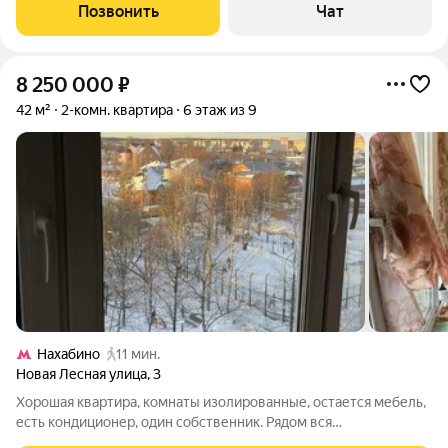
распашонка. Просторная кухня-гостиная и изолированная
Позвонить
Чат
спальня. Встроенный кухонный гарнитур,
8 250 000
₽
42 м²
2-комн. квартира
6 этаж из 9
Нахабино
11 мин.
Новая Лесная улица
,
3
Хорошая квартира, комнаты изолированные, остается мебель,
есть кондиционер, один собственник. Рядом вся
инфраструктура.