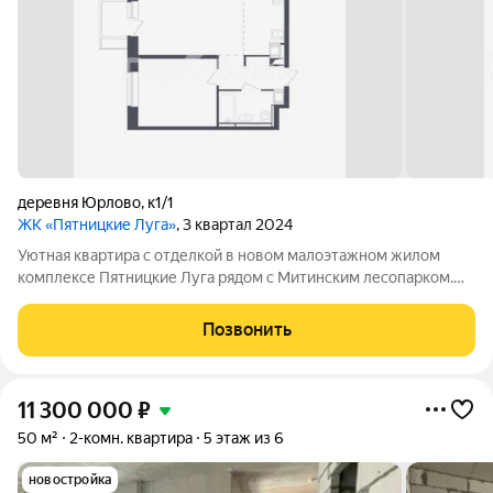
деревня Юрлово
,
к1/1
ЖК «Пятницкие Луга»
, 3 квартал 2024
Уютная квартира с отделкой в новом малоэтажном жилом
комплексе Пятницкие Луга рядом с Митинским лесопарком.
Квартира с отделкой, готова к заселению без дополнительных
вложений. Удобная планировка: большая кухня-гостиная (22
Позвонить
кв.м.) и отдельная спальня
11 300 000
₽
50 м²
2-комн. квартира
5 этаж из 6
новостройка