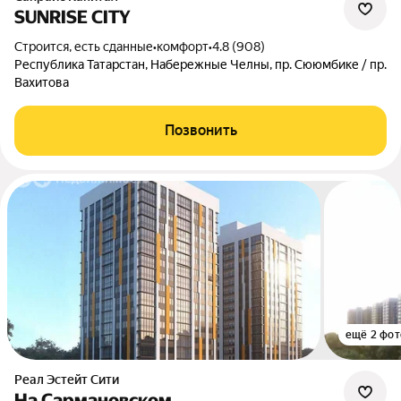
SUNRISE CITY
Строится, есть сданные
•
комфорт
•
4.8 (908)
Республика Татарстан, Набережные Челны, пр. Сююмбике / пр.
Вахитова
Позвонить
ещё 2 фот
Реал Эстейт Сити
На Сармановском