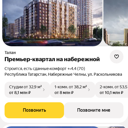
Талан
Премьер-квартал на набережной
Строится, есть сданные
•
комфорт +
•
4.4 (70)
Республика Татарстан, Набережные Челны, ул. Раскольникова
Студии
от 32,9 м²
1-комн.
от 38,2 м²
2-комн.
от 53,5
от 8,1 млн ₽
от 8 млн ₽
от 10,1 млн ₽
Позвонить
Позвоните мне