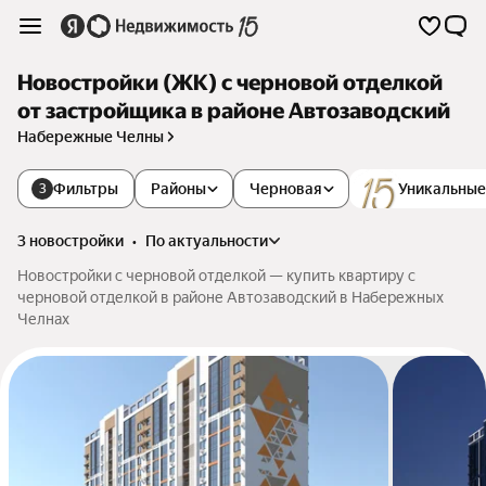
Новостройки (ЖК) с черновой отделкой
от застройщика в районе Автозаводский
Набережные Челны
Фильтры
Районы
Черновая
Уникальные
3
3 новостройки
•
по актуальности
Новостройки с черновой отделкой — купить квартиру с
черновой отделкой в районе Автозаводский в Набережных
Челнах