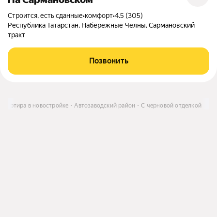
Строится, есть сданные
•
комфорт
•
4.5 (305)
Республика Татарстан, Набережные Челны, Сармановский
тракт
Позвонить
Квартира в новостройке
Автозаводский район
С черновой отделкой