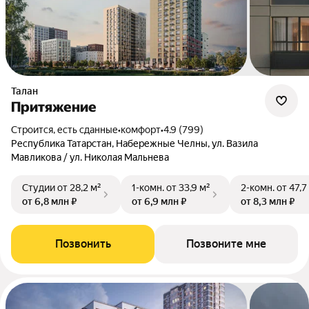
Талан
Притяжение
Строится, есть сданные
•
комфорт
•
4.9 (799)
Республика Татарстан, Набережные Челны, ул. Вазила
Мавликова / ул. Николая Мальнева
Студии
от 28,2 м²
1-комн.
от 33,9 м²
2-комн.
от 47,7
от 6,8 млн ₽
от 6,9 млн ₽
от 8,3 млн ₽
Позвонить
Позвоните мне