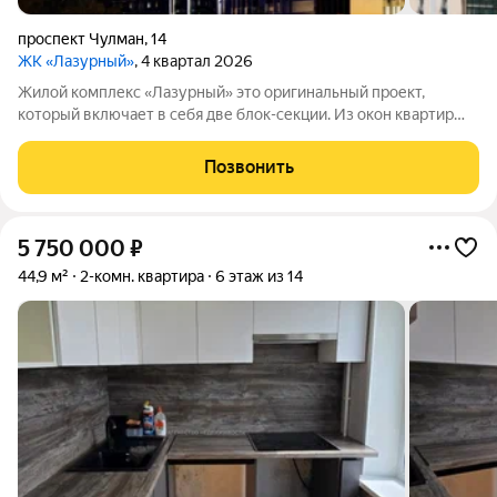
проспект Чулман
,
14
ЖК «Лазурный»
, 4 квартал 2026
Жилой комплекс «Лазурный» это оригинальный проект,
который включает в себя две блок-секции. Из окон квартир
открываются завораживающие виды на город и реку Каму.
Начиная с 12-го этажа из окон квартир можно любоваться
Позвонить
рекой, а поблизости находятся
5 750 000
₽
44,9 м²
2-комн. квартира
6 этаж из 14