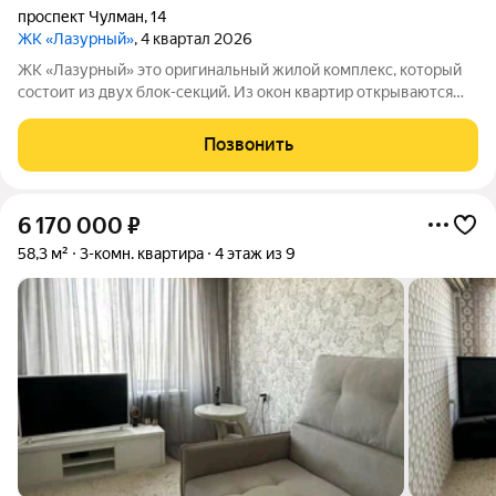
проспект Чулман
,
14
ЖК «Лазурный»
, 4 квартал 2026
ЖК «Лазурный» это оригинальный жилой комплекс, который
состоит из двух блок-секций. Из окон квартир открываются
завораживающие виды на город и реку Каму. С 12 этажа и
выше можно в полной мере насладиться панорамой реки.
Позвонить
Поблизости находятся
6 170 000
₽
58,3 м²
3-комн. квартира
4 этаж из 9