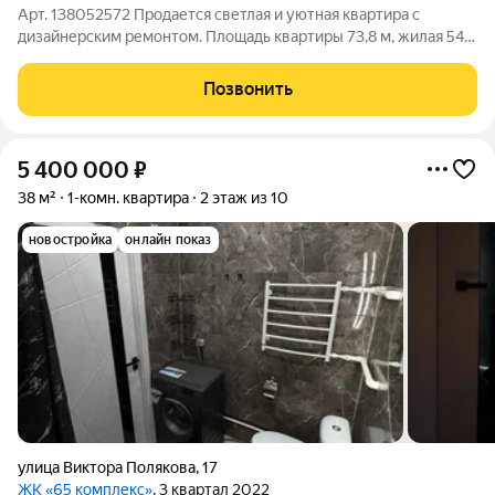
Арт. 138052572 Продается светлая и уютная квартира с
дизайнерским ремонтом. Площадь квартиры 73,8 м, жилая 54
м, кухня 8 м. Продуманная планировка для комфортной жизни:
просторная кухня-гостиная, две отдельные спальни и
Позвонить
гардеробная, в которой при
5 400 000
₽
38 м²
1-комн. квартира
2 этаж из 10
новостройка
онлайн показ
улица Виктора Полякова
,
17
ЖК «65 комплекс»
, 3 квартал 2022