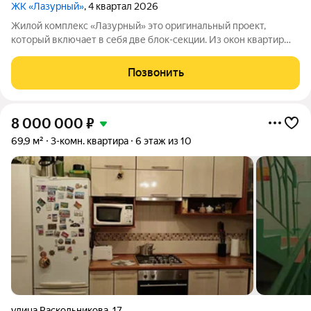
ЖК «Лазурный»
, 4 квартал 2026
Жилой комплекс «Лазурный» это оригинальный проект,
который включает в себя две блок-секции. Из окон квартир
открываются завораживающие виды на город и реку Каму.
Начиная с 12-го этажа из квартир можно любоваться рекой, а
Позвонить
поблизости находятся
8 000 000
₽
69,9 м²
3-комн. квартира
6 этаж из 10
улица Раскольникова
,
17