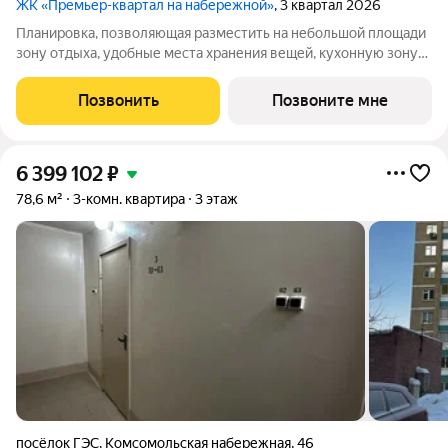
ЖК «Премьер-квартал на набережной»
, 3 квартал 2026
Планировка, позволяющая разместить на небольшой площади
зону отдыха, удобные места хранения вещей, кухонную зону
Просторная кухня-гостиная с выделенной нишей для кухни,
двумя окнами и французским балконом (на ряде этажей)
Позвонить
Позвоните мне
Прихожая с нишей под шкаф
6 399 102
₽
78,6 м²
3-комн. квартира
3 этаж
посёлок ГЭС
,
Комсомольская набережная
,
46