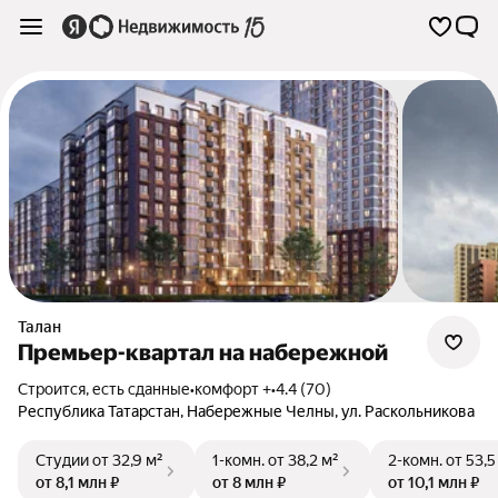
Талан
Премьер-квартал на набережной
Строится, есть сданные
•
комфорт +
•
4.4 (70)
Республика Татарстан
,
Набережные Челны
,
ул. Раскольникова
Студии
от 32,9 м²
1-комн.
от 38,2 м²
2-комн.
от 53,5
от 8,1 млн ₽
от 8 млн ₽
от 10,1 млн ₽