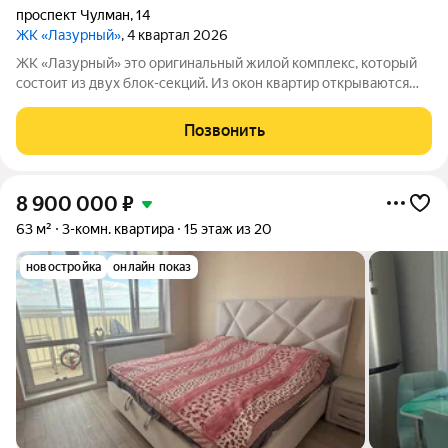
проспект Чулман
,
14
ЖК «Лазурный»
, 4 квартал 2026
ЖК «Лазурный» это оригинальный жилой комплекс, который
состоит из двух блок-секций. Из окон квартир открываются
завораживающие виды на город и реку Каму. С 12 этажа и
выше можно в полной мере насладиться прекрасным видом на
Позвонить
реку. Поблизости
8 900 000
₽
63 м²
3-комн. квартира
15 этаж из 20
новостройка
онлайн показ