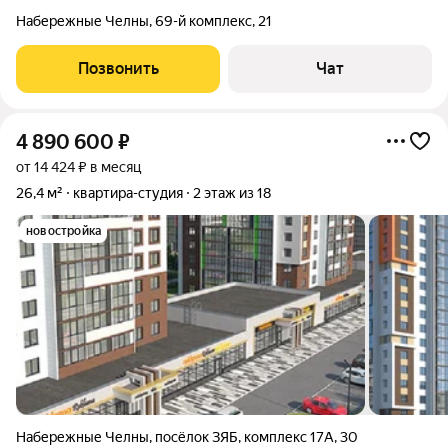
Набережные Челны
,
​69-й комплекс
,
21
Позвонить
Чат
4 890 600
₽
от 14 424 ₽ в месяц
26,4 м²
квартира-студия
2 этаж из 18
новостройка
Набережные Челны
,
посёлок ЗЯБ
,
комплекс 17А
,
30