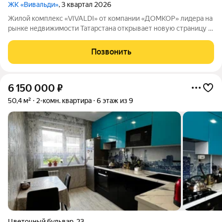
ЖК «Вивальди»
, 3 квартал 2026
Жилой комплекс «VIVALDI» от компании «ДОМКОР» лидера на
рынке недвижимости Татарстана открывает новую страницу в
сегменте комфорткласса. Этот проект предлагает всё
необходимое для динамичной и успешной жизни.
Позвонить
Архитектурное решение сочетает
6 150 000
₽
50,4 м²
2-комн. квартира
6 этаж из 9
Цветочный бульвар
,
23