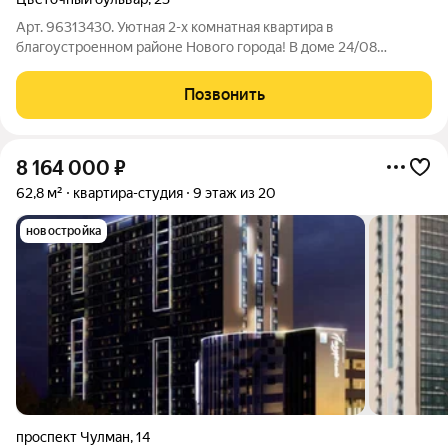
Арт. 96313430. Уютная 2-х комнатная квартира в
благоустроенном районе Нового города! В доме 24/08
(бульвар Цветочный, 23) продается светлая, теплая и уютная
2-х комнатная квартира в хорошем состоянии. Отличное
Позвонить
предложение для тех, кто ищет комфортное
8 164 000
₽
62,8 м²
квартира-студия
9 этаж из 20
новостройка
проспект Чулман
,
14