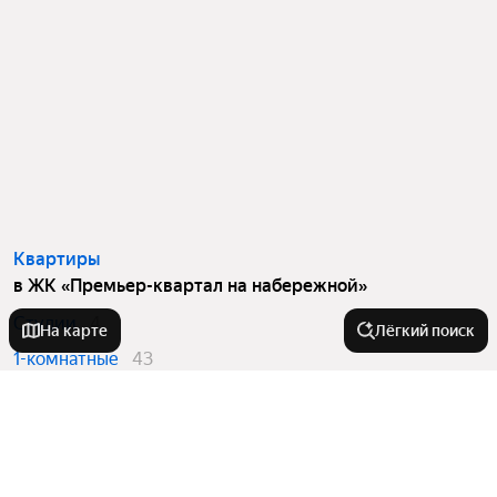
Квартиры
в ЖК «Премьер-квартал на набережной»
Студии
4
На карте
Лёгкий поиск
1-комнатные
43
2-комнатные
103
3-комнатные
76
4 и более комнатные
11