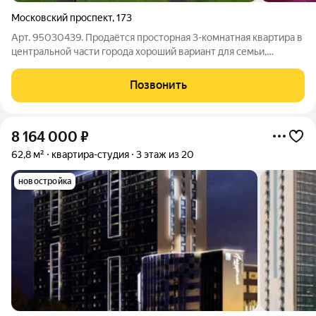
Московский проспект
,
173
Арт. 95030439. Продаётся просторная 3-комнатная квартира в
центральной части города хороший вариант для семьи,
которая хочет жить в районе с развитой инфраструктурой.
Квартира расположена в доме 29/13, на 1 этаже. Общая
Позвонить
площадь 59 кв. м. Удобная
8 164 000
₽
62,8 м²
квартира-студия
3 этаж из 20
новостройка