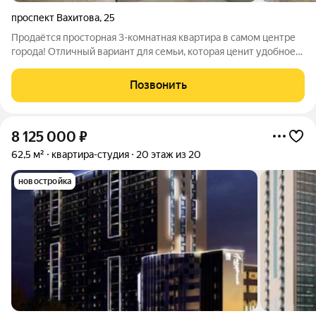
проспект Вахитова
,
25
Продаётся просторная 3-комнатная квартира в самом центре
города! Отличный вариант для семьи, которая ценит удобное
расположение, развитую инфраструктуру и возможность
заехать без срочных вложений. Преимущества квартиры:
Позвонить
Общая площадь 58,3 кв.м
8 125 000
₽
62,5 м²
квартира-студия
20 этаж из 20
новостройка