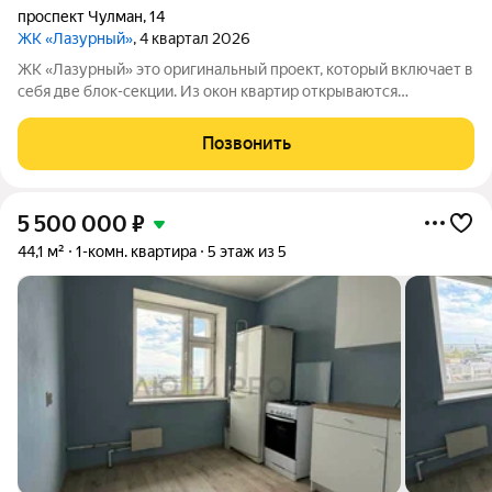
проспект Чулман
,
14
ЖК «Лазурный»
, 4 квартал 2026
ЖК «Лазурный» это оригинальный проект, который включает в
себя две блок-секции. Из окон квартир открываются
завораживающие виды на город и реку Каму. Начиная с 12-го
этажа из квартир можно любоваться прекрасными видами на
Позвонить
реку. Вблизи находятся
5 500 000
₽
44,1 м²
1-комн. квартира
5 этаж из 5