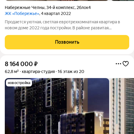
Набережные Челны
,
34-й комплекс
,
2блок4
ЖК «Побережье»
, 4 квартал 2022
Продается уютная, светлая евротрехкомнатная квартира в
новом доме 2022 года постройки. В районе развитая
инфраструктура: новая школа, детский сад, продуктовые
магазины, маркетплейсы, аптека, пекарни (находятся в самом
Позвонить
доме). Рядом есть большая
8 164 000
₽
62,8 м²
квартира-студия
16 этаж из 20
новостройка