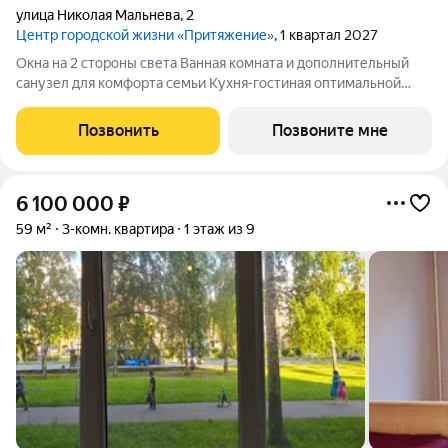
улица Николая Мальнева
,
2
Центр городской жизни «Притяжение»
, 1 квартал 2027
Окна на 2 стороны света Ванная комната и дополнительный
санузел для комфорта семьи Кухня-гостиная оптимальной
площади Функциональные комнаты правильной формы Высота
потолка 2,73 м Улучшенная предчистовая отделка
Позвонить
Позвоните мне
6 100 000
₽
59 м²
3-комн. квартира
1 этаж из 9