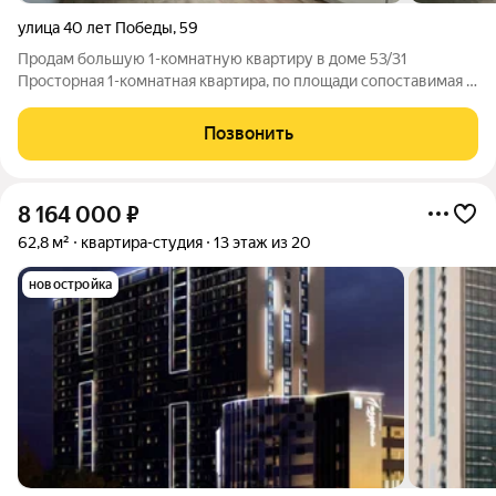
улица 40 лет Победы
,
59
Продам большую 1-комнатную квартиру в доме 53/31
Просторная 1-комнатная квартира, по площади сопоставимая с
двушкой (общая 44 кв.м). Высокие потолки, светлая,
изолированная комната. Ключевая особенность: возможна
Позвонить
перепланировка в полноценную
8 164 000
₽
62,8 м²
квартира-студия
13 этаж из 20
новостройка