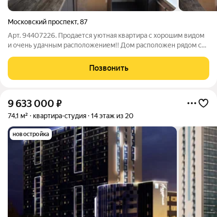
Московский проспект
,
87
Арт. 94407226. Продается уютная квартира с хорошим видом
и очень удачным расположением!! Дом расположен рядом с
остановками в центральной части города. Рядом есть школы,
садики, торговые центры и различные магазины. Квартира
Позвонить
аккуратная с
9 633 000
₽
74,1 м²
квартира-студия
14 этаж из 20
новостройка