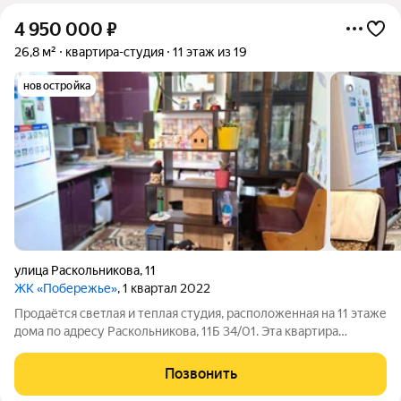
4 950 000
₽
26,8 м²
квартира-студия
11 этаж из 19
новостройка
улица Раскольникова
,
11
ЖК «Побережье»
, 1 квартал 2022
Продаётся светлая и теплая студия, расположенная на 11 этаже
дома по адресу Раскольникова, 11Б 34/01. Эта квартира
идеально подойдет тем, кто любит комфорт и качество жизни
в сочетании с отличным расположением и развитой
Позвонить
инфраструктурой. Выполнен