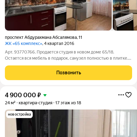
проспект Абдурахмана Абсалямова
,
11
ЖК «65 комплекс»
, 4 квартал 2016
Арт. 93770766. Продается студия в новом доме 65/18.
Остается вся мебель в подарок, санузел полностью в плитке.
Данный вариант - хорошая инвестиция, возможна покупка с
постоянным арендатором. Звоните, записывайтесь на
Позвонить
просмотр.
4 900 000
₽
24 м²
квартира-студия
17 этаж из 18
новостройка