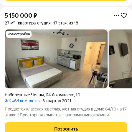
5 150 000
₽
27 м²
квартира-студия
17 этаж из 18
новостройка
Набережные Челны
,
64-й комплекс
,
10
ЖК «64 комплекс»
, 3 квартал 2021
Продается классная, светлая, уютная студия в доме 64/10 на 17
этаже!! Просторная комната с панорамными окнами и
балконом. В квартире выполнен хороший ремонт, установлен
кондиционер!! Санузел совмещенный. Дом оборудован
Позвонить