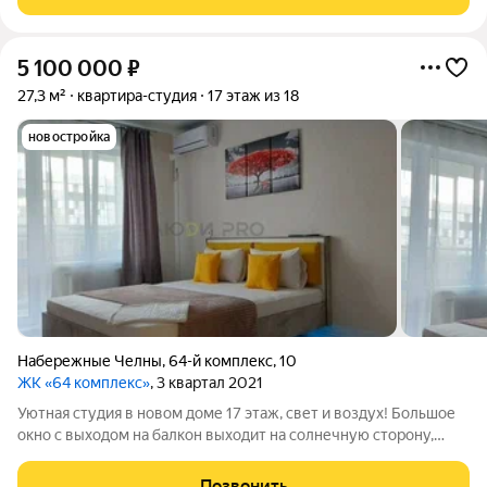
пассажирским и грузовым
5 100 000
₽
27,3 м²
квартира-студия
17 этаж из 18
новостройка
Набережные Челны
,
64-й комплекс
,
10
ЖК «64 комплекс»
, 3 квартал 2021
Уютная студия в новом доме 17 этаж, свет и воздух! Большое
окно с выходом на балкон выходит на солнечную сторону,
поэтому в комнате всегда светло. Сделан аккуратный ремонт,
стоит кондиционер летом не жарко, зимой можно быстро
Позвонить