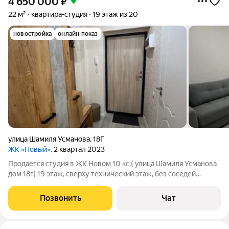
4 650 000
₽
22 м²
квартира-студия
19 этаж из 20
новостройка
онлайн показ
улица Шамиля Усманова
,
18Г
ЖК «Новый»
, 2 квартал 2023
Продается студия в ЖК Новом 10 кс.( улица Шамиля Усманова
дом 18г) 19 этаж, сверху технический этаж, без соседей
сверху.Студия 22 кв.м,туалет и ванная совмещенны,в доме
хорошее отопление,поэтому в холодное время всегда тепло,
Позвонить
Чат
оплата коммунальный