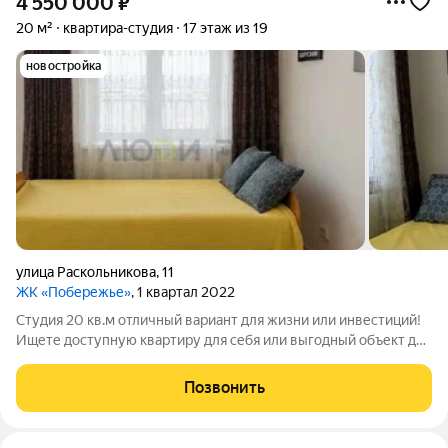
4 550 000
₽
20 м²
квартира-студия
17 этаж из 19
новостройка
улица Раскольникова
,
11
ЖК «Побережье»
, 1 квартал 2022
Студия 20 кв.м отличный вариант для жизни или инвестиций!
Ищете доступную квартиру для себя или выгодный объект для
сдачи в аренду? Эта уютная студия площадью 20 кв.м станет
отличным выбором. Подойдет как первое собственное жилье,
Позвонить
так и для