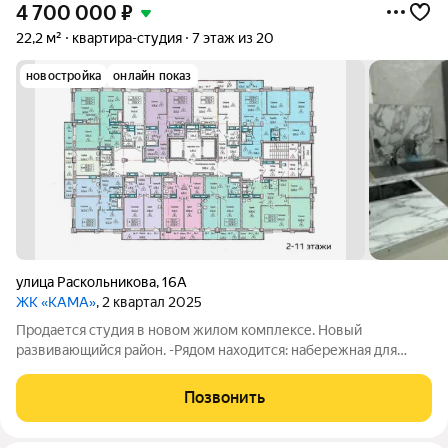
4 700 000
₽
22,2 м²
квартира-студия
7 этаж из 20
новостройка
онлайн показ
улица Раскольникова
,
16А
ЖК «КАМА»
, 2 квартал 2025
Продается студия в новом жилом комплексе. Новый
развивающийся район. -Рядом находится: набережная для
прогулок, парк "Прибрежный" - Двор. с детскими и
спортивными площадками. - Новый динамично
Позвонить
развивающийся район без промышленных предприятий и