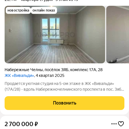
новостройка
онлайн показ
Набережные Челны
,
посёлок ЗЯБ
,
комплекс 17А
,
28
ЖК «Вивальди»
, 4 квартал 2025
Продается уютная студия на 5-ом этаже в ЖК «Вивальди»
(17А/28) - вдоль Набережночелнинского проспекта в пос. Зяб
рядом с гипермаркетом «Лента». ДОМ СДАН - ключи на руках,
ждут своих новых владельцев! ЖК «Вивальди» - современный
Позвонить
жилой комплекс
2 700 000
₽