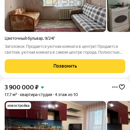
Цветочный бульвар
,
9/24Г
Заголовок: Продается уютная комната в центре! Продается
светлая, уютная комната в самом центре города. Полностью
меблирована (диван, стол, шкаф), хороший ремонт,
пластиковое окно. Местоположение: Центр, отличная
Позвонить
транспортная развязка. До остановки:
3 900 000
₽
17,7 м²
квартира-студия
4 этаж из 10
новостройка