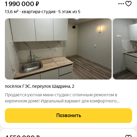
1 990 000
₽
13,6 м²
квартира-студия
5 этаж из 5
посёлок ГЭС
,
переулок Шадрина
,
2
Продается уютная мини-студия с отличным ремонтом в
кирпичном доме! Идеальный вариант для комфортного
проживания или выгодной сдачи в аренду. О квартире: Общая
площадь 13,6 кв.м. Удобная планировка Совмещенный санузел
Позвонить
Качественный современный