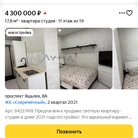
4 300 000
₽
17,8 м²
квартира-студия
11 этаж из 19
новостройка
проспект Яшьлек
,
8А
ЖК «Современный»
, 2 квартал 2021
Арт. 94227418. Предлагаем к продаже светлую квартиру-
студию в доме 2021 года постройки.! Это идеальный вариант
для тех, кто ценит уют, практичность и развитую
инфраструктуру. Планировка и преимущества: Полностью
Позвонить
обустроиная квартира. Шестиметровый