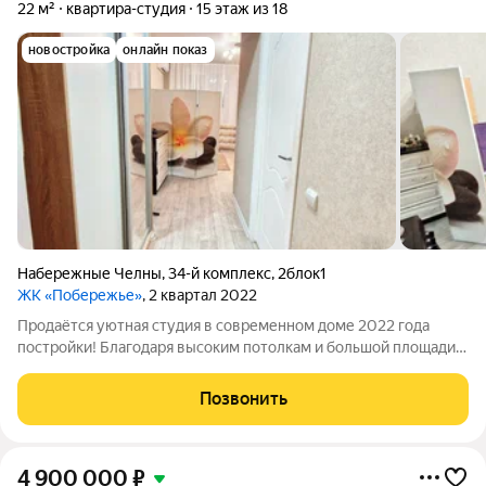
22 м²
квартира-студия
15 этаж из 18
новостройка
онлайн показ
Набережные Челны
,
34-й комплекс
,
2блок1
ЖК «Побережье»
, 2 квартал 2022
Продаётся уютная студия в современном доме 2022 года
постройки! Благодаря высоким потолкам и большой площади
здесь много света и воздуха! Бонусы для вас: В подарок
стильный кухонный гарнитур и кондиционер! Документы
Позвонить
готовы, один взрослый собственник!
4 900 000
₽