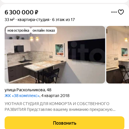
6 300 000
₽
33 м²
квартира-студия
6 этаж из 17
новостройка
онлайн показ
улица Раскольникова
,
48
ЖК «38 комплекс»
, 4 квартал 2018
УЮТНАЯ СТУДИЯ ДЛЯ КОМФОРТА И СОБСТВЕННОГО
РАЗВИТИЯ Представляю вашему вниманию прекрасную
студию, идеально подходящую для тех, кто мечтает о
собственном пространстве с индивидуальным характером.
Позвонить
Эта квартира обладает всеми качествами, необходимыми