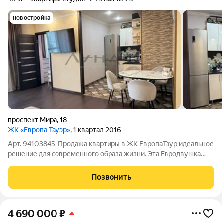
новостройка
проспект Мира
,
18
ЖК «Европа Тауэр»
, 1 квартал 2016
Арт. 94103845. Продажа квартиры в ЖК ЕвропаТаур идеальное
решение для современного образа жизни. Эта Евродвушка
площадью 43 м находится на 24-м этаже ЖК ЕвропаТаур
Бизнесс класса, которое предлагает панорамные окна с
Позвонить
живописным видом на город и его
4 690 000
₽