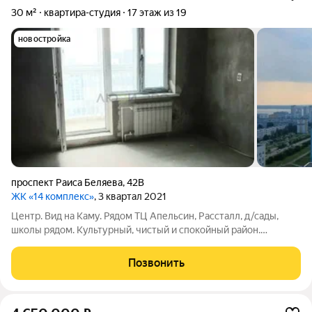
30 м²
квартира-студия
17 этаж из 19
новостройка
проспект Раиса Беляева
,
42В
ЖК «14 комплекс»
, 3 квартал 2021
Центр. Вид на Каму. Рядом ТЦ Апельсин, Рассталл, д/сады,
школы рядом. Культурный, чистый и спокойный район.
Предчистовая отделка Чистая продажа. Переезд. Материалы
для ремонта подготовлены, по договоренности можно
Позвонить
оставить.