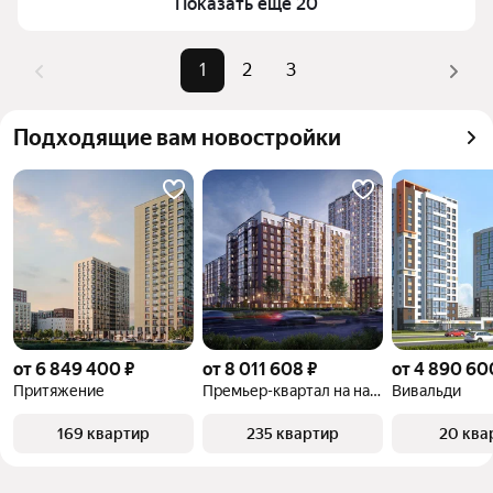
комбинации фильтров, например «» или «»
Показать ещё 20
Помимо удобной сортировки по цене продажи вы 
можете отсортировать результаты по стоимости 
1
2
3
квадратного метра или площади
Подходящие вам новостройки
от 6 849 400 ₽
от 8 011 608 ₽
от 4 890 60
Притяжение
Премьер-квартал на набережной
Вивальди
169 квартир
235 квартир
20 ква