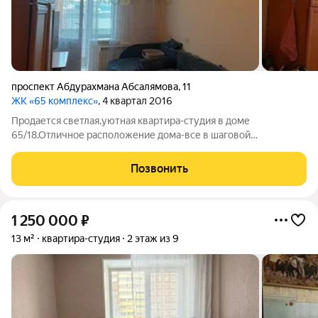
проспект Абдурахмана Абсалямова
,
11
ЖК «65 комплекс»
, 4 квартал 2016
Продается светлая,уютная квартира-студия в доме
65/18.Отличное расположение дома-все в шаговой
доступности(садик,школа,аптека,магазины,остановка
общественного транспорта,торговый центр
Позвонить
Эссен........)Развитая инфраструктура.Спокойные соседи.Один
1 250 000
₽
13 м²
квартира-студия
2 этаж из 9