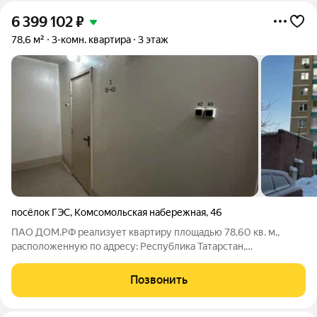
6 399 102
₽
78,6 м²
3-комн. квартира
3 этаж
посёлок ГЭС
,
Комсомольская набережная
,
46
ПАО ДОМ.РФ реализует квартиру площадью 78,60 кв. м.,
расположенную по адресу: Республика Татарстан,
Набережные Челны г., Комсомольская,46. Информация об
объекте: Один собственник (юридическое лицо). Кадастровый
Позвонить
номер объекта недвижимости: