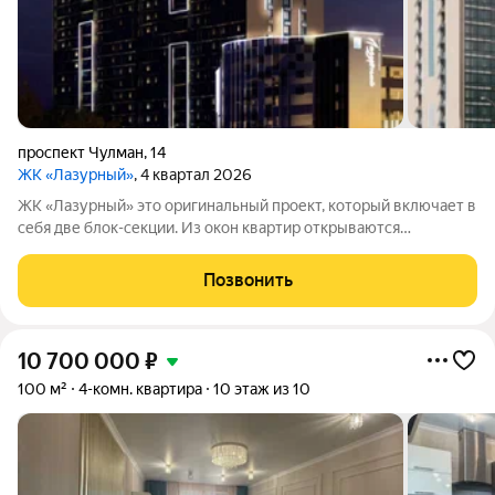
проспект Чулман
,
14
ЖК «Лазурный»
, 4 квартал 2026
ЖК «Лазурный» это оригинальный проект, который включает в
себя две блок-секции. Из окон квартир открываются
завораживающие виды на город и реку Каму. Начиная с 12-го
этажа из квартир можно любоваться прекрасными видами на
Позвонить
реку. Вблизи находятся
10 700 000
₽
100 м²
4-комн. квартира
10 этаж из 10