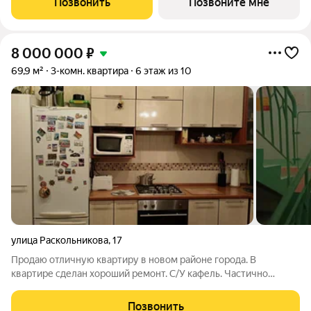
Позвонить
Позвоните мне
гардеробная Высота потолков 2,7м Улучшенная
8 000 000
₽
69,9 м²
3-комн. квартира
6 этаж из 10
улица Раскольникова
,
17
Продаю отличную квартиру в новом районе города. В
квартире сделан хороший ремонт. С/У кафель. Частично
остается мебель. Документы готовы к сделке. Без долгов и
обременения. РЕАЛЬНОМУ ПОКУПАТЕЛЮ ХОРОШИЙ ТОРГ.
Позвонить