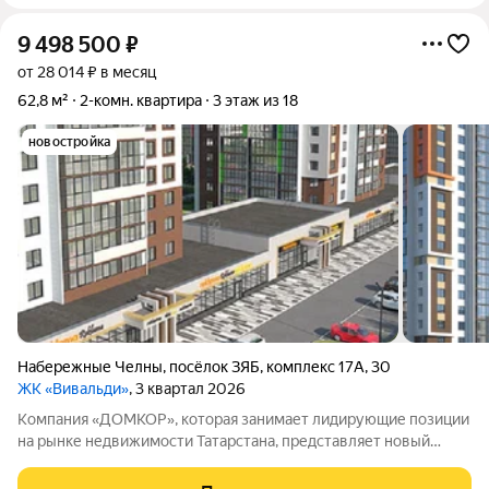
9 498 500
₽
от 28 014 ₽ в месяц
62,8 м²
2-комн. квартира
3 этаж из 18
новостройка
Набережные Челны
,
посёлок ЗЯБ
,
комплекс 17А
,
30
ЖК «Вивальди»
, 3 квартал 2026
Компания «ДОМКОР», которая занимает лидирующие позиции
на рынке недвижимости Татарстана, представляет новый
жилой комплекс «VIVALDI». Этот проект выводит
комфорткласс на новый уровень: здесь созданы все условия