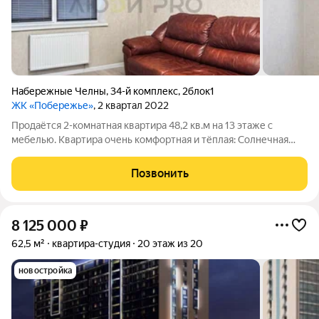
Набережные Челны
,
34-й комплекс
,
2блок1
ЖК «Побережье»
, 2 квартал 2022
Продаётся 2-комнатная квартира 48,2 кв.м на 13 этаже с
мебелью. Квартира очень комфортная и тёплая: Солнечная
сторона: Спальня выходит на восток (утреннее солнце), а
кухня-гостиная на юго-запад (закаты и свет весь день). Окна
Позвонить
смотрят на улицу, шума
8 125 000
₽
62,5 м²
квартира-студия
20 этаж из 20
новостройка