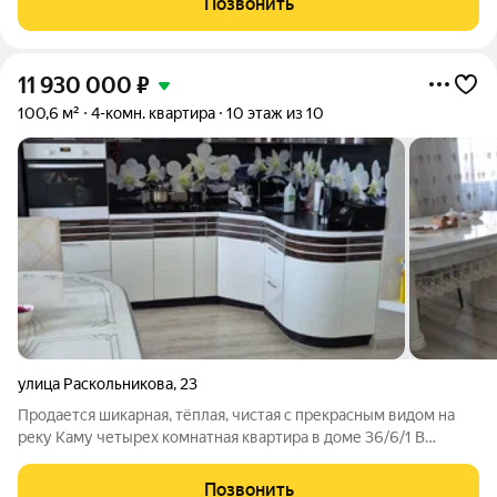
Позвонить
реку. Поблизости
11 930 000
₽
100,6 м²
4-комн. квартира
10 этаж из 10
улица Раскольникова
,
23
Продается шикарная, тёплая, чистая с прекрасным видом на
реку Каму четырех комнатная квартира в доме 36/6/1 В
квартире сделан качественный ремонт: пластиковые окна,
филенчатые двери, натяжные потолки, хорошая входная
Позвонить