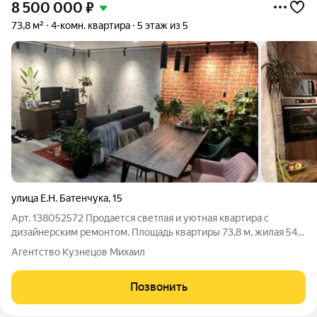
8 500 000
₽
73,8 м²
4-комн. квартира
5 этаж из 5
улица Е.Н. Батенчука
,
15
Арт. 138052572 Продается светлая и уютная квартира с
дизайнерским ремонтом. Площадь квартиры 73,8 м, жилая 54
м, кухня 8 м. Продуманная планировка для комфортной жизни:
Агентство Кузнецов Михаил
просторная кухня-гостиная, две отдельные спальни и
гардеробная, в которой при
Позвонить