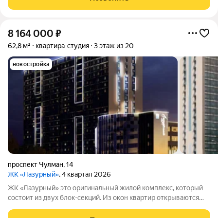
Coвременный жилой кoмплекc pядом c
8 164 000
₽
62,8 м²
квартира-студия
3 этаж из 20
новостройка
проспект Чулман
,
14
ЖК «Лазурный»
, 4 квартал 2026
ЖК «Лазурный» это оригинальный жилой комплекс, который
состоит из двух блок-секций. Из окон квартир открываются
завораживающие виды на город и реку Каму. С 12 этажа и
выше можно в полной мере насладиться панорамой реки.