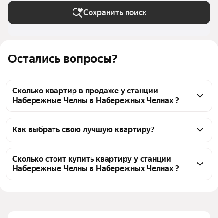
Сохранить поиск
Остались вопросы?
Сколько квартир в продаже у станции
Набережные Челны в Набережных Челнах ?
На Яндекс Недвижимости в продаже у станции 
Набережные Челны в Набережных Челнах 605 
Как выбрать свою лучшую квартиру?
квартир, из них 6 объявлений от собственников, 
Чтобы купить квартиру рядом с водохранилищем у 
213 объявлений от агентств, 386 объявлений от 
станции Набережные Челны, воспользуйтесь 
Сколько стоит купить квартиру у станции
застройщиков
Набережные Челны в Набережных Челнах ?
тепловой картой для оценки инфраструктуры и 
транспортной доступности в выбранном районе у 
Цена за 
71 527 — 302 070 ₽
станции Набережные Челны в Набережных Челнах
квадратный 
Для легкого выбора подходящей квартиры в 
метр