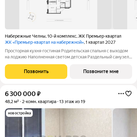
Набережные Челны
,
10-й комплекс
,
ЖК Премьер-квартал
ЖК «Премьер-квартал на набережной»
, 1 квартал 2027
Просторная кухня-гостиная Родительская спальня с выходом
на лоджию Наполненная светом детская Раздельный санузел
для дополнительного комфорта всей семьи Высота потолков
2,7м Улучшенная предчистовая отделка
Позвонить
Позвоните мне
6 300 000
₽
48,2 м²
2-комн. квартира
13 этаж из 19
новостройка