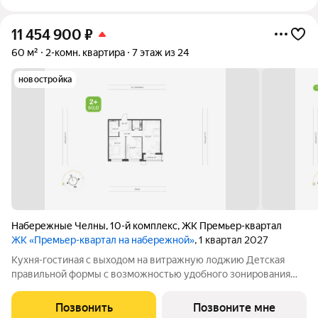
11 454 900
₽
60 м²
2-комн. квартира
7 этаж из 24
новостройка
Набережные Челны
,
10-й комплекс
,
ЖК Премьер-квартал
ЖК «Премьер-квартал на набережной»
, 1 квартал 2027
Кухня-гостиная с выходом на витражную лоджию Детская
правильной формы с возможностью удобного зонирования
Эргономичная спальня с местом под шкаф Раздельный
санузел для дополнительного комфорта всей семьи
Позвонить
Позвоните мне
Увеличенная ванная Высота потолков 2,7м