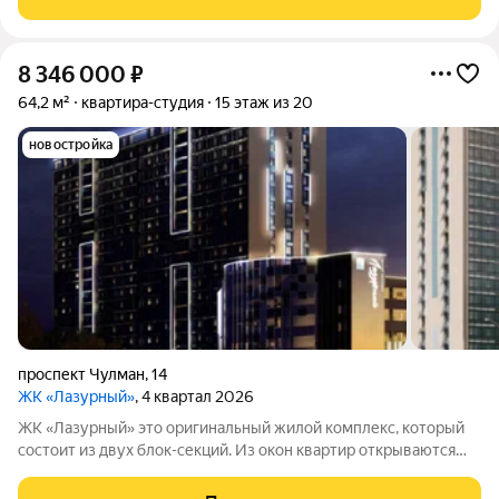
создаёт уникальное ощущение
8 346 000
₽
64,2 м²
квартира-студия
15 этаж из 20
новостройка
проспект Чулман
,
14
ЖК «Лазурный»
, 4 квартал 2026
ЖК «Лазурный» это оригинальный жилой комплекс, который
состоит из двух блок-секций. Из окон квартир открываются
завораживающие виды на город и реку Каму. С 12 этажа и
выше можно в полной мере насладиться прекрасным видом на