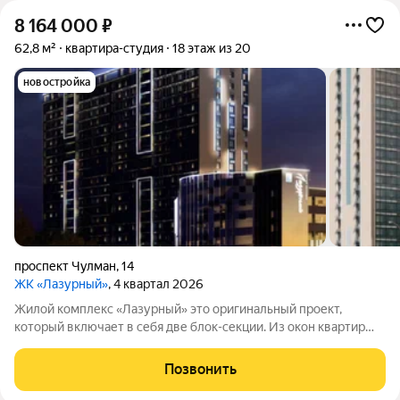
8 164 000
₽
62,8 м²
квартира-студия
18 этаж из 20
новостройка
проспект Чулман
,
14
ЖК «Лазурный»
, 4 квартал 2026
Жилой комплекс «Лазурный» это оригинальный проект,
который включает в себя две блок-секции. Из окон квартир
открываются завораживающие виды на город и реку Каму.
Начиная с 12-го этажа из окон квартир можно любоваться
Позвонить
рекой, а поблизости находятся