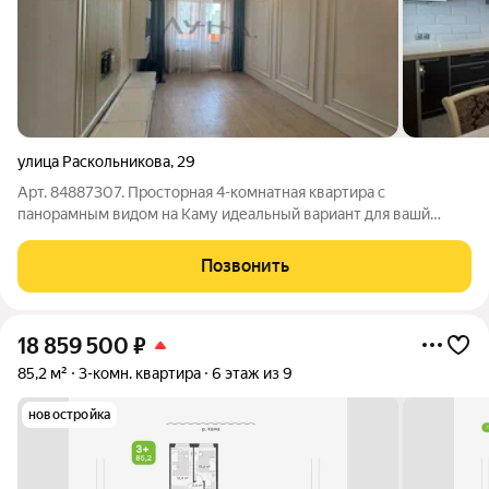
улица Раскольникова
,
29
Арт. 84887307. Просторная 4-комнатная квартира с
панорамным видом на Каму идеальный вариант для вашй
семьи! Предлагаем вашему вниманию великолепную 4-
комнатную квартиру площадью 100 кв.м., расположенную на
Позвонить
10 этаже жилого дома с прекрасным видом на
18 859 500
₽
85,2 м²
3-комн. квартира
6 этаж из 9
новостройка