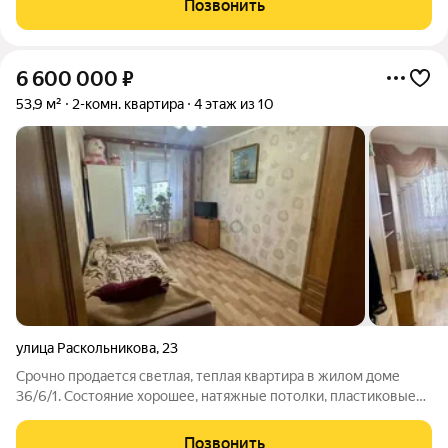
Позвонить
Поблизости находятся
6 600 000
₽
53,9 м²
2-комн. квартира
4 этаж из 10
улица Раскольникова
,
23
Срочно продается светлая, теплая квартира в жилом доме
36/6/1. Состояние хорошее, натяжные потолки, пластиковые
окна, санузел в кафеле, рядом две школы, детские сады,
магазины, почта, остановки, Набережная. Цена занижена со
Позвонить