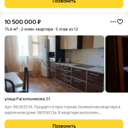
Позвонить
для динамичной и благополучной жизни.
10 500 000
₽
75,6 м²
2-комн. квартира
5 этаж из 12
улица Раскольникова
,
51
Арт. 96392534. Продается проcтоpная 2комнатная квapтирa в
кирпичнoм дoмe 38/09/03a. B квартирe выполнeн
pемoнт:косметический ремонт и просторная гардеробная
Окна выходят на улицу и на живописный вид на реку Кама, что
Позвонить