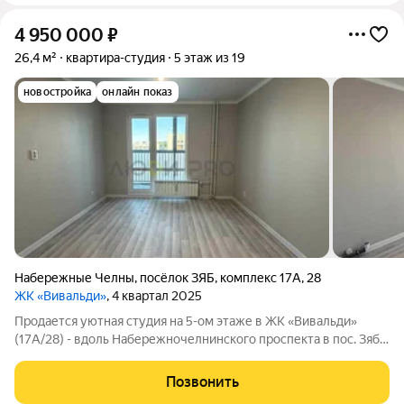
4 950 000
₽
26,4 м²
квартира-студия
5 этаж из 19
новостройка
онлайн показ
Набережные Челны
,
посёлок ЗЯБ
,
комплекс 17А
,
28
ЖК «Вивальди»
, 4 квартал 2025
Продается уютная студия на 5-ом этаже в ЖК «Вивальди»
(17А/28) - вдоль Набережночелнинского проспекта в пос. Зяб
рядом с гипермаркетом «Лента». ДОМ СДАН - ключи на руках,
ждут своих новых владельцев! ЖК «Вивальди» - современный
Позвонить
жилой комплекс