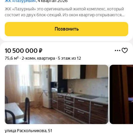
ЖК «Лазурный»
, 4 квартал 2026
ЖК «Лазурный» это оригинальный жилой комплекс, который
состоит из двух блок-секций. Из окон квартир открываются
завораживающие виды на город и реку Каму. С 12 этажа и
выше можно в полной мере насладиться прекрасным видом на
Позвонить
реку. Поблизости
10 500 000
₽
75,6 м²
2-комн. квартира
5 этаж из 12
улица Раскольникова
,
51