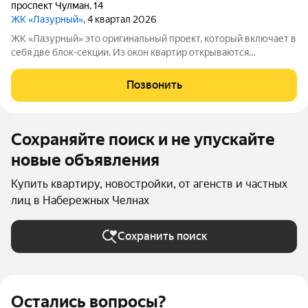
проспект Чулман
,
14
ЖК «Лазурный»
, 4 квартал 2026
ЖК «Лазурный» это оригинальный проект, который включает в
себя две блок-секции. Из окон квартир открываются
завораживающие виды на город и реку Каму. Начиная с 12-го
этажа из квартир можно любоваться прекрасными видами на
Позвонить
реку. Вблизи находятся
Сохраняйте поиск и не упускайте
новые объявления
Купить квартиру, новостройки, от агенств и частных
лиц в Набережных Челнах
Сохранить поиск
Остались вопросы?