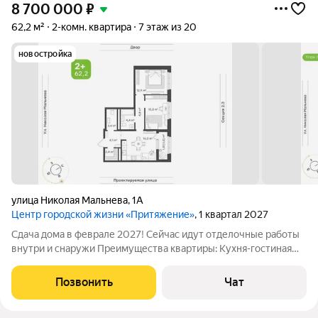
8 700 000
₽
62,2 м²
2-комн. квартира
7 этаж из 20
новостройка
улица Николая Мальнева
,
1А
Центр городской жизни «Притяжение»
, 1 квартал 2027
Сдача дома в феврале 2027! Сейчас идут отделочные работы
внутри и снаружи Преимущества квартиры: Кухня-гостиная
оптимальной площади с выходом на лоджию Вместительная
гардеробная в коридоре Эргономичная спальня и
Позвонить
Чат
функциональная детская Ванная комната