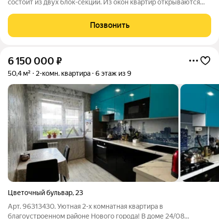
состоит из двух блок-секций. Из окон квартир открываются
завораживающие виды на город и реку Каму. С 12 этажа и
выше можно в полной мере насладиться панорамой реки.
Позвонить
Поблизости находятся
6 150 000
₽
50,4 м²
2-комн. квартира
6 этаж из 9
Цветочный бульвар
,
23
Арт. 96313430. Уютная 2-х комнатная квартира в
благоустроенном районе Нового города! В доме 24/08