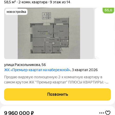
58,5 м²
2-комн. квартира
9 этаж из 14
новостройка
улица Раскольникова
,
56
ЖК «Премьер-квартал на набережной»
, 3 квартал 2026
Продаю видовую полноценную 2-х комнатную квартиру в
самом крутом ЖК "Премьер квартал" ПЛЮСЫ КВАРТИРЫ: -
вид на Каму и во двор - кухня 12кв.м. с выходом на лоджию - 2
санузла - жилые комнаты большие - качественные
Позвонить
стеклопакеты и входная дверь ПЛЮСЫ
9 960 000
₽