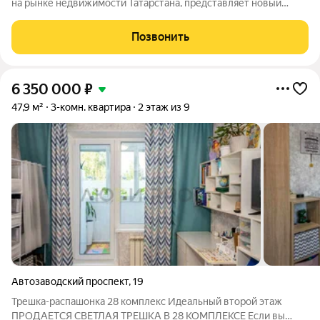
на рынке недвижимости Татарстана, представляет новый
жилой комплекс «VIVALDI». Этот проект выводит
комфорткласс на новый уровень: здесь созданы все условия
Позвонить
для динамичной и благополучной жизни.
6 350 000
₽
47,9 м²
3-комн. квартира
2 этаж из 9
Автозаводский проспект
,
19
Трешка-распашонка 28 комплекс Идеальный второй этаж
ПРОДАЕТСЯ СВЕТЛАЯ ТРЕШКА В 28 КОМПЛЕКСЕ Если вы