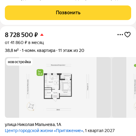
остановками в центральной части города. Рядом есть школы,
садики, торговые центры и различные магазины. Квартира
Позвонить
аккуратная с
8 728 500
₽
от 41 860 ₽ в месяц
38,8 м²
1-комн. квартира
11 этаж из 20
новостройка
улица Николая Мальнева
,
1А
Центр городской жизни «Притяжение»
, 1 квартал 2027