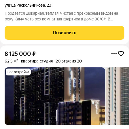
улица Раскольникова
,
23
Продается шикарная, тёплая, чистая с прекрасным видом на
реку Каму четырех комнатная квартира в доме 36/6/1 В
квартире сделан качественный ремонт: пластиковые окна,
филенчатые двери, натяжные потолки, хорошая входная
Позвонить
дверь, новый ленолеум, кухня и
8 125 000
₽
62,5 м²
квартира-студия
20 этаж из 20
новостройка