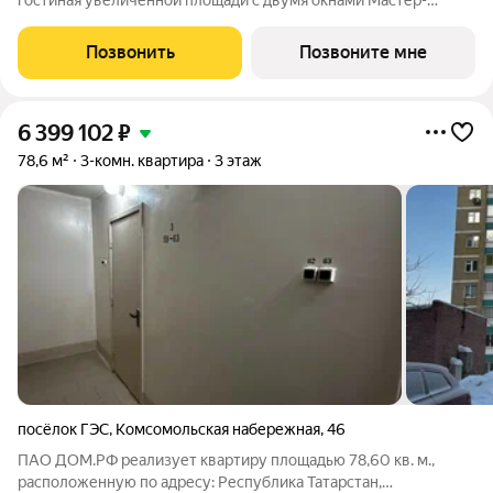
гостиная увеличенной площади с двумя окнами Мастер-
спальня с санузлом и гардеробной Три уютных детских
оптимальной площади Очень просторная ванная Общая
Позвонить
Позвоните мне
гардеробная Высота потолков 2,7м Улучшенная
6 399 102
₽
78,6 м²
3-комн. квартира
3 этаж
посёлок ГЭС
,
Комсомольская набережная
,
46
ПАО ДОМ.РФ реализует квартиру площадью 78,60 кв. м.,
расположенную по адресу: Республика Татарстан,