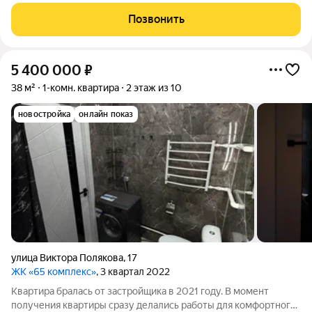
м, кухня 8 м. Продуманная планировка для комфортной жизни:
просторная кухня-гостиная, две отдельные спальни и
Позвонить
гардеробная, в которой при
5 400 000
₽
38 м²
1-комн. квартира
2 этаж из 10
новостройка
онлайн показ
улица Виктора Полякова
,
17
ЖК «65 комплекс»
, 3 квартал 2022
Квартира бралась от застройщика в 2021 году. В момент
получения квартиры сразу делались работы для комфортного