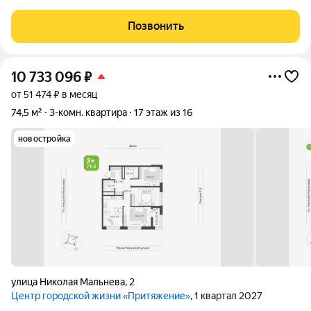
Набережные Челны г., Комсомольская,46. Информация об
объекте: Один собственник (юридическое лицо). Кадастровый
Позвонить
номер объекта недвижимости:
10 733 096
₽
от 51 474 ₽ в месяц
74,5 м²
3-комн. квартира
17 этаж из 16
новостройка
улица Николая Мальнева
,
2
Центр городской жизни «Притяжение»
, 1 квартал 2027