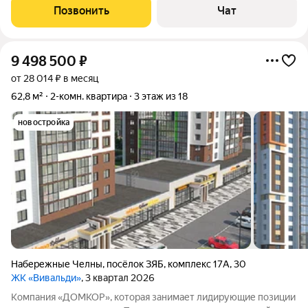
Позвонить
Чат
9 498 500
₽
от 28 014 ₽ в месяц
62,8 м²
2-комн. квартира
3 этаж из 18
новостройка
Набережные Челны
,
посёлок ЗЯБ
,
комплекс 17А
,
30
ЖК «Вивальди»
, 3 квартал 2026
Компания «ДОМКОР», которая занимает лидирующие позиции