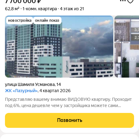
7 700 000
₽
62,8 м²
1-комн. квартира
4 этаж из 21
новостройка
онлайн показ
улица Шамиля Усманова
,
14
ЖК «Лазурный»
, 4 квартал 2026
Представляю вашему внимаю ВИДОВУЮ квартиру. Проходит
под 6%, цена дешевле чем у застройщика можете сами
проверить:Срок сдачи 4 квартал 2026 года. Продается
просторная евродвухкомнтаная квартира в жк Лазурный, блок
Позвонить
Б. Отделка предчистовая, теплый пол