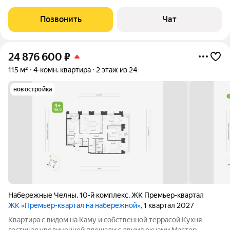
проживания. Собственник! В коридоре нас встречает большая
белоснежная гардеробная, куда поместиться множество
Позвонить
Чат
вещей и обуви. Слева
24 876 600
₽
115 м²
4-комн. квартира
2 этаж из 24
новостройка
Набережные Челны
,
10-й комплекс
,
ЖК Премьер-квартал
ЖК «Премьер-квартал на набережной»
, 1 квартал 2027
Квартира с видом на Каму и собственной террасой Кухня-