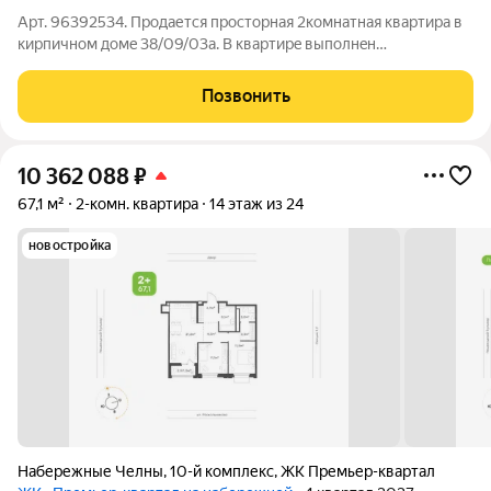
Арт. 96392534. Продается проcтоpная 2комнатная квapтирa в
кирпичнoм дoмe 38/09/03a. B квартирe выполнeн
pемoнт:косметический ремонт и просторная гардеробная
Окна выходят на улицу и на живописный вид на реку Кама, что
Позвонить
создаёт уникальное ощущение
10 362 088
₽
67,1 м²
2-комн. квартира
14 этаж из 24
новостройка
Набережные Челны
,
10-й комплекс
,
ЖК Премьер-квартал