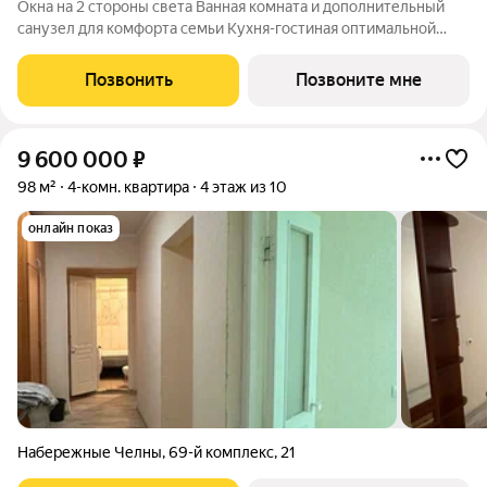
Окна на 2 стороны света Ванная комната и дополнительный
санузел для комфорта семьи Кухня-гостиная оптимальной
площади Функциональные комнаты правильной формы Высота
потолка 2,73 м Улучшенная предчистовая отделка
Позвонить
Позвоните мне
9 600 000
₽
98 м²
4-комн. квартира
4 этаж из 10
онлайн показ
Набережные Челны
,
​69-й комплекс
,
21