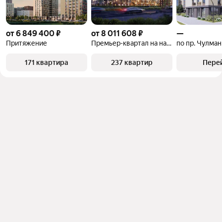
от 6 849 400 ₽
от 8 011 608 ₽
—
Притяжение
Премьер-квартал на набережной
по пр. Чулман
171 квартира
237 квартир
Пере