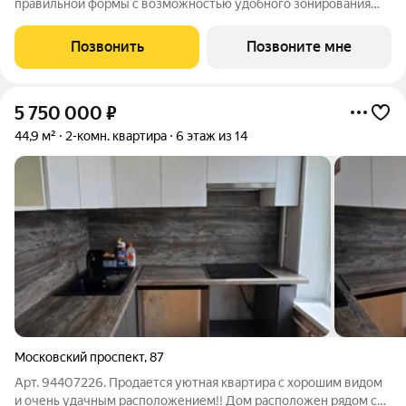
правильной формы с возможностью удобного зонирования
Эргономичная спальня с местом под шкаф Раздельный
санузел для дополнительного комфорта всей семьи
Позвонить
Позвоните мне
Увеличенная ванная Высота потолков 2,7м
5 750 000
₽
44,9 м²
2-комн. квартира
6 этаж из 14
Московский проспект
,
87
Арт. 94407226. Продается уютная квартира с хорошим видом
и очень удачным расположением!! Дом расположен рядом с