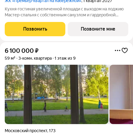
ЖК «Премьер-квартал на набережной»
, 1 квартал 2027
Кухня-гостиная увеличенной площади с выходом на лоджию
Мастер-спальня с собственным санузлом и гардеробной
Детская комната правильной формы с возможностью
зонирования Просторная ванная с нишей под стиральную
Позвонить
Позвоните мне
машину Высота потолков 2,7м Улучшенная
6 100 000
₽
59 м²
3-комн. квартира
1 этаж из 9
Московский проспект
,
173