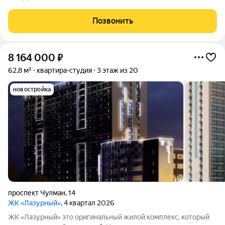
ищете квартиру, где не нужно вкладывать душу и миллионы в
ремонт годами это ваш вариант. Продается уютная
Позвонить
трехкомнатная квартира нестандартной
8 164 000
₽
62,8 м²
квартира-студия
3 этаж из 20
новостройка
проспект Чулман
,
14
ЖК «Лазурный»
, 4 квартал 2026
ЖК «Лазурный» это оригинальный жилой комплекс, который