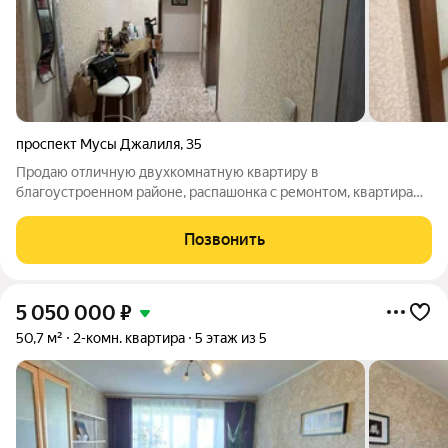
проспект Мусы Джалиля
,
35
Продаю отличную двухкомнатную квартиру в
благоустроенном районе, распашонка с ремонтом, квартира
светлая, уютная, теплая, в ванной и туалете свежий ремонт,
полы линолеум, два балкона обшитые, подъезд чистый, соседи
Позвонить
спокойные, в пешей доступности:
5 050 000
₽
50,7 м²
2-комн. квартира
5 этаж из 5