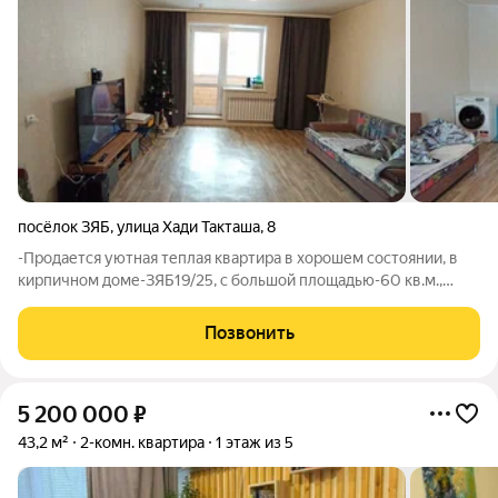
посёлок ЗЯБ
,
улица Хади Такташа
,
8
-Продается уютная теплая квартира в хорошем состоянии, в
кирпичном доме-ЗЯБ19/25, с большой площадью-60 кв.м.,
просторной кухней- 10.2 кв.м, в квартире имеются два
балкона-6м-обшит и 4м - квадратный широкий - можно
Позвонить
использовать как отдельную жилую
5 200 000
₽
43,2 м²
2-комн. квартира
1 этаж из 5