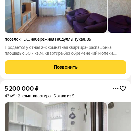
посёлок ГЭС
,
набережная Габдуллы Тукая
,
85
Продается уютная 2-х комнатная квартира- распашонка
площадью 50.7 кв.м. Квартира без обременений и опеки.
Быстрый выход на сделку. Развитая инфраструктура: во дворе
детский сад, школа, магазины, детская поликлиника. Удобная
Позвонить
транспортная развязка.
5 200 000
₽
43 м²
2-комн. квартира
5 этаж из 5