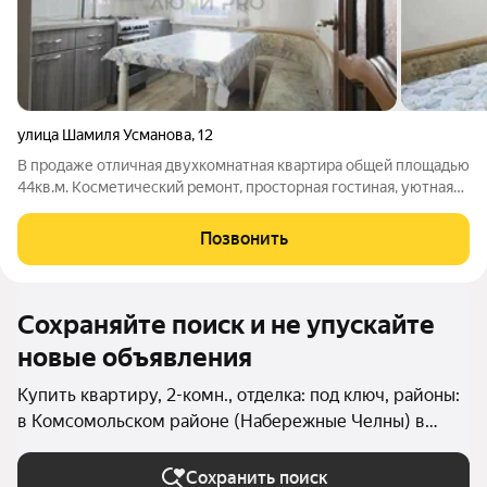
улица Шамиля Усманова
,
12
В продаже отличная двухкомнатная квартира общей площадью
44кв.м. Косметический ремонт, просторная гостиная, уютная
комната, удобная кухня, санузел раздельный, ванная в плитке,
напольное покрытие во всей квартире - линолеум. Один
Позвонить
собственник. квартира
Сохраняйте поиск и не упускайте
новые объявления
Купить квартиру, 2-комн., отделка: под ключ, районы:
в Комсомольском районе (Набережные Челны) в
Набережных Челнах
Сохранить поиск