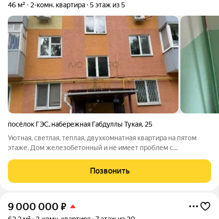
46 м²
2-комн. квартира
5 этаж из 5
посёлок ГЭС
,
набережная Габдуллы Тукая
,
25
Уютная, светлая, теплая, двухкомнатная квартира на пятом
этаже. Дом железобетонный и не имеет проблем с
перекрытиями. В пешей доступности школы и сады, а названия
улицы (в честь Тукая) придает району статусность и
Позвонить
исторический контекст
9 000 000
₽