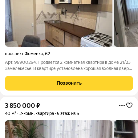
проспект Фоменко
,
62
Арт. 95900254. Продается 2 комнатная квартира в доме 21/23
Замелекесье. В квартире установлена хорошая входная дверь,
натяжные потолки, в спальне остается кондиционер. В подарок
покупателю остается кухонный гарнитур, платяной шкаф,
Позвонить
обувница. Быстрый
3 850 000
₽
40 м²
2-комн. квартира
5 этаж из 5