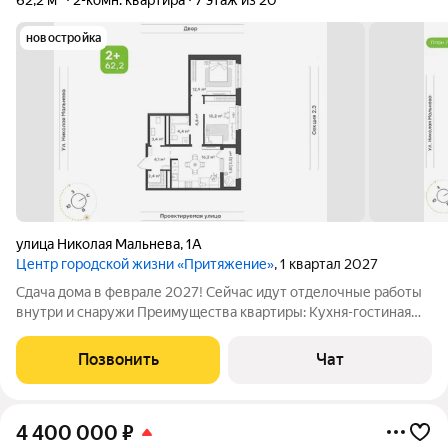
62,2 м²
2-комн. квартира
7 этаж из 20
новостройка
улица Николая Мальнева
,
1А
Центр городской жизни «Притяжение»
, 1 квартал 2027
Сдача дома в феврале 2027! Сейчас идут отделочные работы
внутри и снаружи Преимущества квартиры: Кухня-гостиная
оптимальной площади с выходом на лоджию Вместительная
гардеробная в коридоре Эргономичная спальня и
Позвонить
Чат
функциональная детская Ванная комната
4 400 000
₽