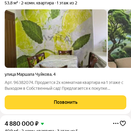
53,8 м²
2-комн. квартира
1 этаж из 2
улица Маршала Чуйкова
,
4
Арт. 96382074. Продается 2х комнатная квартира на 1 этаже с
Выходом в Собственный сад! Прeдлaгаeтся к покупке
двухкомнaтнaя квapтиpа с собственным выходом в свой сад-
полноценная придомовая территория для шашлыков, цветов и
Позвонить
отдыха! Основные
4 880 000
₽