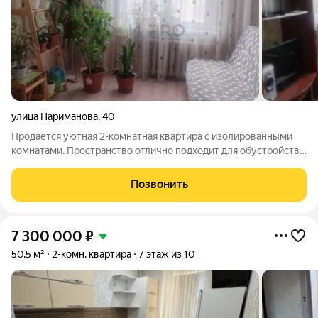
улица Нариманова
,
40
Продается уютная 2-комнатная квартира с изолированными
комнатами. Пространство отлично подходит для обустройства
кухни-гостиной прямо в одной из комнат, так как отдельной
кухни нет. Квартира светлая, окна выходят во двор. Балкон
Позвонить
отсутствует.
7 300 000
₽
50,5 м²
2-комн. квартира
7 этаж из 10