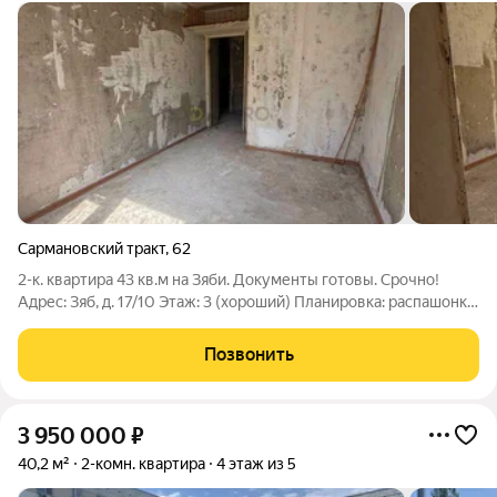
Сармановский тракт
,
62
2-к. квартира 43 кв.м на Зяби. Документы готовы. Срочно!
Адрес: Зяб, д. 17/10 Этаж: 3 (хороший) Планировка: распашонка
(комнаты изолированные) Продаю по цене ниже рынка, так как
квартира без чистовой отделки. Идеальный вариант под
Позвонить
собственный ремонт
3 950 000
₽
40,2 м²
2-комн. квартира
4 этаж из 5