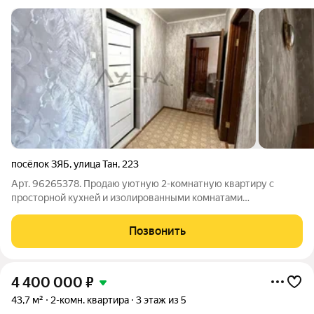
посёлок ЗЯБ
,
улица Тан
,
223
Арт. 96265378. Продаю уютную 2-комнатную квартиру с
просторной кухней и изолированными комнатами
Пластиковые окна, поменяны трубы и радиаторы. Во всех
комнатах свежие обои, натяжные потолки. Балкон 6 м
Позвонить
Квартира теплая зимой и прохладная летом
4 400 000
₽
43,7 м²
2-комн. квартира
3 этаж из 5