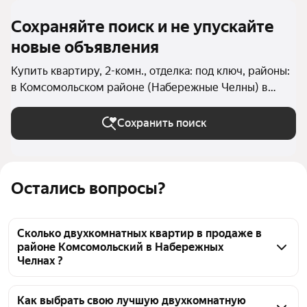
Сохраняйте поиск и не упускайте
новые объявления
Купить квартиру, 2-комн., отделка: под ключ, районы:
в Комсомольском районе (Набережные Челны) в
Набережных Челнах
Сохранить поиск
Остались вопросы?
Сколько двухкомнатных квартир в продаже в
районе Комсомольский в Набережных
Челнах ?
На Яндекс Недвижимости в продаже в районе 
Комсомольский в Набережных Челнах 114 
Как выбрать свою лучшую двухкомнатную