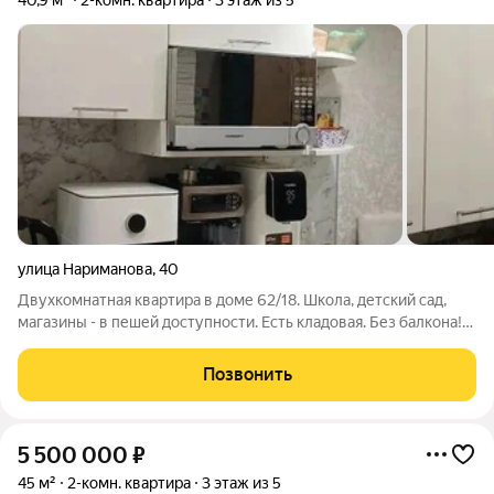
40,9 м²
2-комн. квартира
3 этаж из 5
улица Нариманова
,
40
Двухкомнатная квартира в доме 62/18. Школа, детский сад,
магазины - в пешей доступности. Есть кладовая. Без балкона!
Обременение в АкБарс банке. Арт. 132188422
Позвонить
5 500 000
₽
45 м²
2-комн. квартира
3 этаж из 5