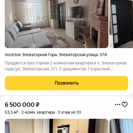
посёлок Элеваторная Гора
,
Элеваторская улица
,
37А
Продается просторная 2-комнатная квартира в п. Элеваторная
гора (ул. Элеваторская, 37). О документах: 1 взрослый
собственник. Полный порядок. О месте: Природа в двух шагах!
До берега Камы всего 2 минуты пешком рыбалка, прогулки и
Позвонить
свежий воздух
6 500 000
₽
53,3 м²
2-комн. квартира
3 этаж из 10