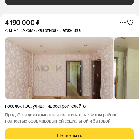
4 190 000
₽
43,1 м²
2-комн. квартира
2 этаж из 5
посёлок ГЭС
,
улица Гидростроителей
,
8
Продаётся двухкомнатная квартира в развитом районе с
полностью сформированной социальной и бытовой
инфраструктурой. Все ключевые объекты школа, детский сад,
поликлиника, супермаркеты, аптеки и зелёный парк для
Позвонить