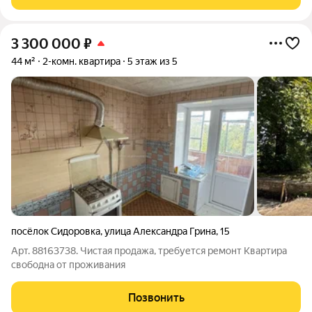
отдыха находятся в шаговой
3 300 000
₽
44 м²
2-комн. квартира
5 этаж из 5
посёлок Сидоровка
,
улица Александра Грина
,
15
Арт. 88163738. Чистая продажа, требуется ремонт Квартира
свободна от проживания
Позвонить