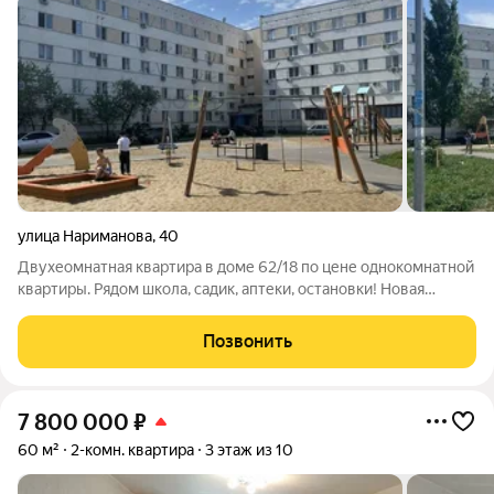
улица Нариманова
,
40
Двухеомнатная квартира в доме 62/18 по цене однокомнатной
квартиры. Рядом школа, садик, аптеки, остановки! Новая
детская площадка, большая парковка. Документы готовы. Без
опеки. без обременений!
Позвонить
7 800 000
₽
60 м²
2-комн. квартира
3 этаж из 10