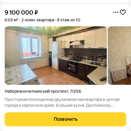
9 100 000
₽
63,9 м²
2-комн. квартира
8 этаж из 10
Набережночелнинский проспект
,
70/56
Просторная полноценная двухкомнатная квартира в центре
города в кирпичном доме. Большая кухня. Два балкона,
обшиты. Есть кладовка/гардеробная. Тамбур на две квартиры.
без опеки и обременения.
Позвонить