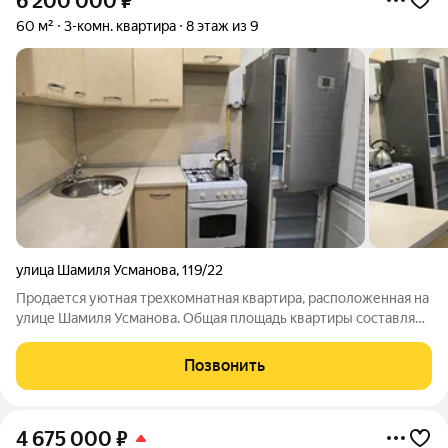
6 200 000
₽
60 м²
3-комн. квартира
8 этаж из 9
улица Шамиля Усманова
,
119/22
Продается уютная трехкомнатная квартира, расположенная на
улице Шамиля Усманова. Общая площадь квартиры составляет
60 квадратных метров, из которых 46 квадратных метров
занимает жилая зона. Кухня площадью 9 квадратных метров
Позвонить
станет отличным местом
4 675 000
₽