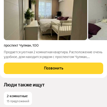
проспект Чулман
,
100
Продается уютная 2 комнатная квартира. Расположение очень
удобное, дом находится рядом с проспектом Чулман,
автобусная остановка в 2 минутах от дома. Двор улучшенный,
много парковочных мест. Распашонка, вид из окон во двор и на
Позвонить
улицу! Соседи все
Люди также ищут
2-комнатные
15 предложений