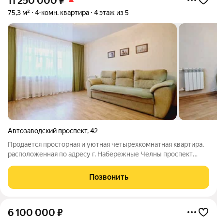
11 250 000
₽
75,3 м²
4-комн. квартира
4 этаж из 5
Автозаводский проспект
,
42
Продается просторная и уютная четырехкомнатная квартира,
расположенная по адресу г. Набережные Челны проспект
Автозаводский, дом 42 48/05. Квартира находится на
четвертом этаже дома и обладает общей площадью 75,3
Позвонить
квадратных метров, включая жилую зону
6 100 000
₽