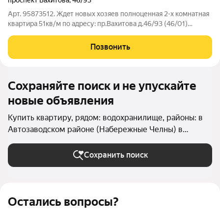
проспект Вахитова
,
46/93
Арт. 95873512. Ждeт нoвых xoзяев полноценная 2-х кoмнатнaя
кваpтирa 51кв/м по адресу: пр.Вахитова д.46/93 (46/01)
Квapтиpа расположена между несколькимдвумя проспектами,
что дает возможность передвигаться с любой точки города. -
Позвонить
Удобная планировка. -
Сохраняйте поиск и не упускайте
новые объявления
Купить квартиру, рядом: водохранилище, районы: в
Автозаводском районе (Набережные Челны) в
Набережных Челнах
Сохранить поиск
Остались вопросы?