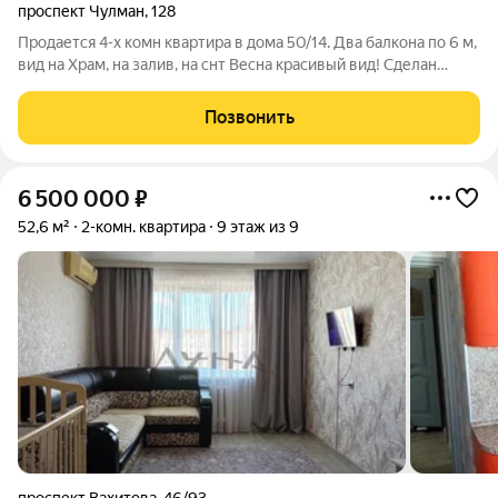
проспект Чулман
,
128
Продается 4-х комн квартира в дома 50/14. Два балкона по 6 м,
вид на Храм, на залив, на снт Весна красивый вид! Сделан
капитальный ремонт квартиры. Новый линолеум, выравнивали
полы до совершенства! Натяжные потолки с точечным
Позвонить
светом, работали лучшие
6 500 000
₽
52,6 м²
2-комн. квартира
9 этаж из 9