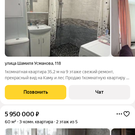
улица Шамиля Усманова
,
118
1комнатная квартира 35,2 м на 9 этаже свежий ремонт,
прекрасный вид на Каму и лес Продаю 1комнатную квартиру в
тихом районе с развитой инфраструктурой. Квартира в
отличном состоянии сделан свежий ремонт, всё готово к
Позвонить
Чат
заселению, не нужно ничего
5 950 000
₽
60 м²
3-комн. квартира
2 этаж из 5