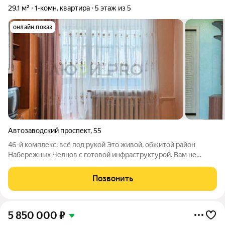
29,1 м²
1-комн. квартира
5 этаж из 5
онлайн показ
Автозаводский проспект
,
55
46-й комплекс: всё под рукой Это живой, обжитой район
Набережных Челнов с готовой инфраструктурой. Вам не
придётся ждать, пока построят магазин или аптеку. Здесь уже
есть всё: продуктовые сети и небольшие магазинчики, аптеки,
Позвонить
пекарни, парикмахерские.
5 850 000
₽