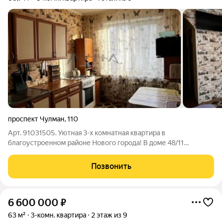
проспект Чулман
,
110
Арт. 91031505. Уютная 3-х комнатная квартира в
благоустроенном районе Нового города! В доме 48/11
продается светлая, теплая и уютная трехкомнатная квартира в
хорошем состоянии. Отличное предложение для тех, кто ищет
Позвонить
комфортное жилье в развитом
6 600 000
₽
63 м²
3-комн. квартира
2 этаж из 9