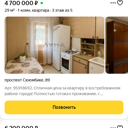
4 700 000
₽
29 м²
1-комн. квартира
3 этаж из 5
проспект Сююмбике
,
89
Арт. 95918692. Отличная цена за квартиру в востребованном
районе города! Полностью готова к проживанию. г.
Набережные Челны, проспект Сююмбике, д. 89 (комплекс
49/15) Комфортный 3 этаж из 5 самый востребованный среди
Позвонить
покупателей. Не высоко, не