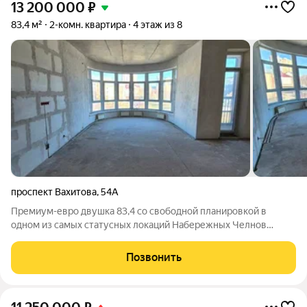
13 200 000
₽
83,4 м²
2-комн. квартира
4 этаж из 8
проспект Вахитова
,
54А
Премиум-евро двушка 83,4 со свободной планировкой в
одном из самых статусных локаций Набережных Челнов
Солнечный парк. Закрытая территория, паркинг, охрана.
Представьте: утро начинается с чашки кофе под светом
Позвонить
панорамных окон, а вечером вы встречаете