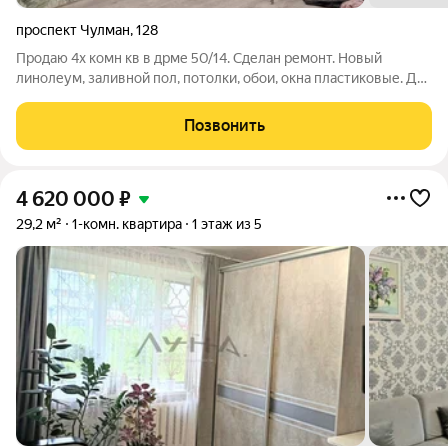
проспект Чулман
,
128
Продаю 4х комн кв в дрме 50/14. Сделан ремонт. Новый
линолеум, заливной пол, потолки, обои, окна пластиковые. Два
6ти метровых балкона. Распашёнка. Солнечеая. Теплая.
Просторная. Вид Храм, на речку, другая сторона на гимназию.
Позвонить
Без эффекта окна в
4 620 000
₽
29,2 м²
1-комн. квартира
1 этаж из 5