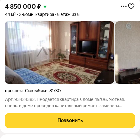
4 850 000
₽
44 м²
2-комн. квартира
5 этаж из 5
проспект Сююмбике
,
81/30
Арт. 93424382. ПРодается квартира в доме 49/06. Уютная.
очень. в доме проведен капитальный ремонт. заменена
кровля. нигде ничего не течет. обновлены полностью
подъезные пути, вся дворовая территория. очень хороший
Позвонить
дом. на пересечении проспектов