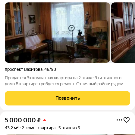
проспект Вахитова
,
46/93
Продается 3х комнатная квартира на 2 этаже 9ти этажного
дома В квартире требуется ремонт. Отличный район: рядом
ипподром, Парк Прибрежный, Парк Победы, Ледовый Дворец
все в шаговой доступности, один взрослый собственник, без
Позвонить
долгов и обременений.
5 000 000
₽
43,2 м²
2-комн. квартира
5 этаж из 5