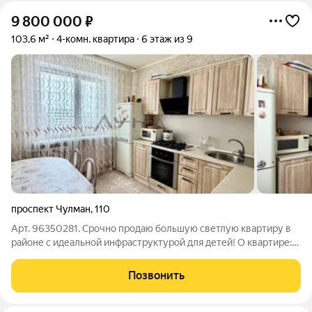
9 800 000
₽
103,6 м²
4-комн. квартира
6 этаж из 9
проспект Чулман
,
110
Арт. 96350281. Срочно продаю большую светлую квартиру в
районе с идеальной инфраструктурой для детей! О квартире:
Большие комнаты: гостиная 29.4 м, спальни 15.4, 13.2, 11.9 м.
Кухня 9.4 м. Переделана из 5-комнатной. Перепланировка
Позвонить
узаконена! Две