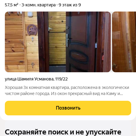
57,5 м²
3-комн. квартира
9 этаж из 9
улица Шамиля Усманова
,
119/22
Хорошая 3х комнатная квартира, расположена в экологически
чистом районе города. Из окон прекрасный вид на Каму и
хвойный лес, можно бесконечно любоваться природой.
Чистая, теплая, уютная. Ремонт обычный, можно заехать и
Позвонить
жить, а можно сделать свой
Сохраняйте поиск и не упускайте