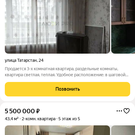
улица Татарстан
,
24
Продается 3-х комнатная квартира, раздельные комнаты,
квартира светлая, теплая. Удобное расположение: в шаговой
доступности торговые центры, школы, д/сады. Без
обременения. ЧП Требуется ремонт
Позвонить
5 500 000
₽
43,4 м²
2-комн. квартира
5 этаж из 5