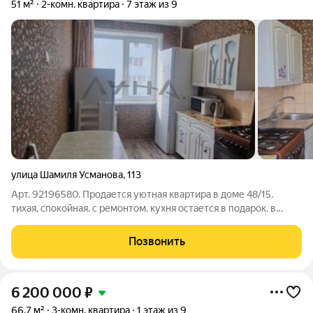
51 м²
2-комн. квартира
7 этаж из 9
улица Шамиля Усманова
,
113
Арт. 92196580. Продается уютная квартира в доме 48/15.
тихая, спокойная. с ремонтом. кухня остается в подарок. в
квартире сделан ремонт. открывается вид на солнечную
сторону и детский сад. придомовую территорию привели в
Позвонить
порядок. обновили парковочные
6 200 000
₽
66,7 м²
3-комн. квартира
1 этаж из 9