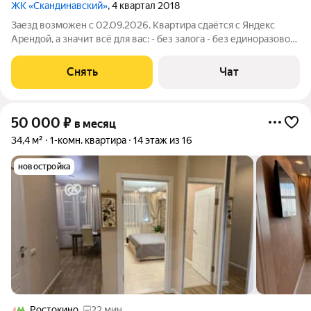
ЖК «Скандинавский»
, 4 квартал 2018
Заезд возможен с 02.09.2026. Квартира сдаётся с Яндекс
Арендой, а значит всё для вас: - без залога - без единоразовой
комиссии - с поддержкой от наших специалистов в процессе
проживания. Мы можем показать вам квартиру онлайн это так
Снять
Чат
же детально, как
50 000
₽
в месяц
34,4 м²
1-комн. квартира
14 этаж из 16
новостройка
Ростокино
22 мин.