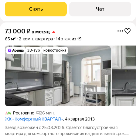
доме на срок от 11 месяцев. Из техники есть: Телевизор
Духовой шкаф Стиральная машина Холодильник
Снять
Чат
Посудомоечная машина Бойлер
73 000
₽
в месяц
65 м²
2-комн. квартира
14 этаж из 19
3D-тур
новостройка
Ростокино
26 мин.
ЖК «Комфортный КВАРТАЛ»
, 4 квартал 2013
Заезд возможен с 25.08.2026. Сдается благоустроенная
квартира для комфортного проживания на длительный срок.