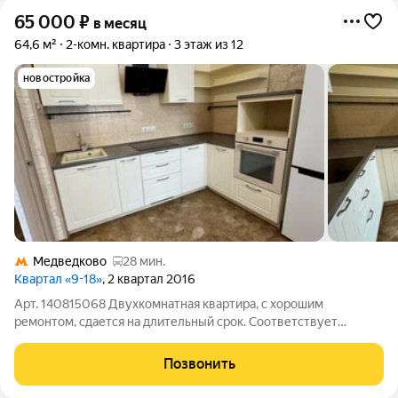
65 000
₽
в месяц
64,6 м²
2-комн. квартира
3 этаж из 12
новостройка
Медведково
28 мин.
Квартал «9-18»
, 2 квартал 2016
Арт. 140815068 Двухкомнатная квартира, с хорошим
ремонтом, сдается на длительный срок. Соответствует
фотографиям. Сдается в том наполнении, что представлено на
фотографиях. Дополнительно собственник может приобрести
Позвонить
две кровати. В квартире есть две