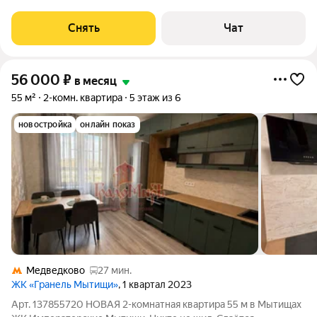
Подробно ознакомиться с обустройством можно по фото. Из
окон открывается вид на развитый район. Есть места для сна,
Снять
Чат
работы, обеденная зона и
56 000
₽
в месяц
55 м²
2-комн. квартира
5 этаж из 6
новостройка
онлайн показ
Медведково
27 мин.
ЖК «Гранель Мытищи»
, 1 квартал 2023
Арт. 137855720 НОВАЯ 2-комнатная квартира 55 м в Мытищах