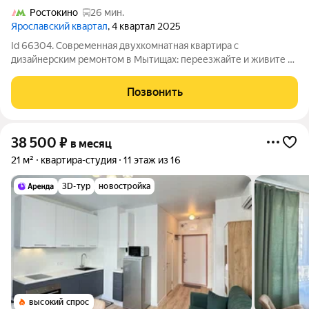
Ростокино
26 мин.
Ярославский квартал
, 4 квартал 2025
Id 66304. Современная двухкомнатная квартира с
дизайнерским ремонтом в Мытищах: переезжайте и живите В
ближайшее время собственник купит: Два шкафа: в прихожую
и комнату; Телевизоры (на кухню и в комнату); В счёт аренды
Позвонить
можно купить то, что будет
38 500
₽
в месяц
21 м²
квартира-студия
11 этаж из 16
3D-тур
новостройка
высокий спрос