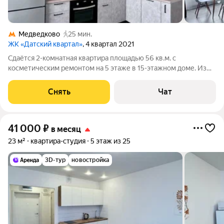
Медведково
25 мин.
ЖК «Датский квартал»
, 4 квартал 2021
Сдаётся 2-комнатная квартира площадью 56 кв.м. с
косметическим ремонтом на 5 этаже в 15-этажном доме. Из
техники есть: Телевизор Духовой шкаф Стиральная машина
Холодильник Посудомоечная машина Дом - монолитный, окна
Снять
Чат
выходят во двор и на улицу. В
41 000
₽
в месяц
23 м²
квартира-студия
5 этаж из 25
3D-тур
новостройка