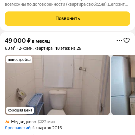
возможны по договоренности (квартира свободна) Депозит
можно разбить на 2 месяца Оплачиваются счетчики (свет
вода) + если пользуетесь интернет и ТВ антенна Договор
Позвонить
аренды (найма) заключается с
49 000
₽
в месяц
63 м²
2-комн. квартира
18 этаж из 25
новостройка
хорошая цена
Медведково
22 мин.
Ярославский
, 4 квартал 2016