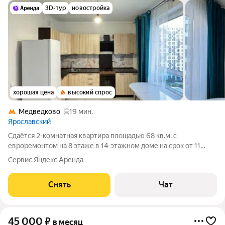
3D-тур
новостройка
хорошая цена
высокий спрос
Медведково
19 мин.
Ярославский
Сдаётся 2-комнатная квартира площадью 68 кв.м. с
евроремонтом на 8 этаже в 14-этажном доме на срок от 11
месяцев. Из техники есть: Духовой шкаф Стиральная машина
Сервис Яндекс Аренда
Холодильник Дом - монолитный, окна выходят во двор и на
улицу. В подъезде 2 лифта - 1
Снять
Чат
45 000
₽
в месяц