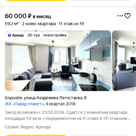
60 000
₽
в месяц
59,2 м²
2-комн. квартира
11 этаж из 19
3D-тур
новостройка
Королёв
,
улица Академика Легостаева
,
8
ЖК «Парад планет»
, 4 квартал 2018
Заезд возможен с 23.08.2026. Сдаётся 2-комнатная квартира
площадью 59 кв.м. с евроремонтом на 11 этаже в 19-этажном
доме. Из техники есть: Телевизор Духовой шкаф Стиральная
Сервис Яндекс Аренда
машина Холодильник Кухонная плита Фен Утюг Увлажнитель