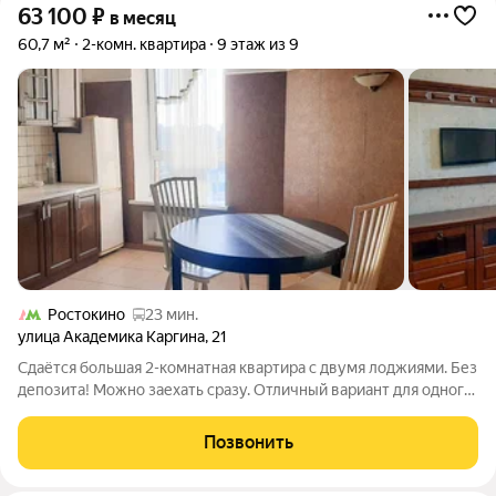
63 100
₽
в месяц
60,7 м²
2-комн. квартира
9 этаж из 9
Ростокино
23 мин.
улица Академика Каргина
,
21
Сдаётся большая 2-комнатная квартира с двумя лоджиями. Без
депозита! Можно заехать сразу. Отличный вариант для одного-
четырёх жильцов или семьи с детьми. Хороший ремонт,
уложен паркет и плитка, мебель финская. Дополнительную
Позвонить
мебель/технику можно