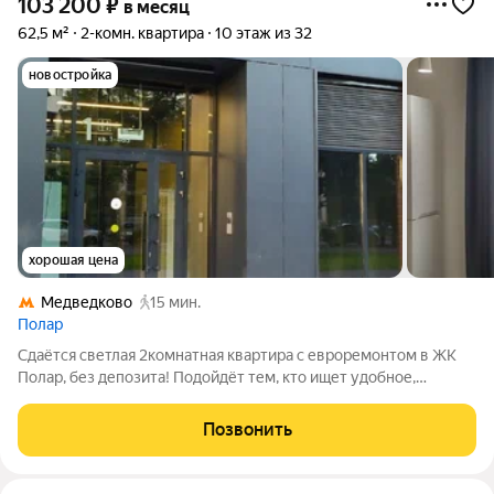
103 200
₽
в месяц
62,5 м²
2-комн. квартира
10 этаж из 32
новостройка
хорошая цена
Медведково
15 мин.
Полар
Сдаётся светлая 2комнатная квартира с евроремонтом в ЖК
Полар, без депозита! Подойдёт тем, кто ищет удобное,
готовое к проживанию жильё с хорошим ремонтом и развитой
инфраструктурой. Изолированные комнаты, 2 санузла,
Позвонить
просторная кухня-гостиная. Окна