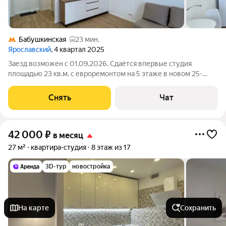
Бабушкинская
23 мин.
Ярославский
, 4 квартал 2025
Заезд возможен с 01.09.2026. Сдаётся впервые студия
площадью 23 кв.м. с евроремонтом на 5 этаже в новом 25-
этажном доме на срок от 11 месяцев. Из техники есть:
Стиральная машина Холодильник Микроволновка Дом -
Снять
Чат
монолитный, окна выходят во двор. В
42 000
₽
в месяц
27 м²
квартира-студия
8 этаж из 17
3D-тур
новостройка
На карте
Сохранить