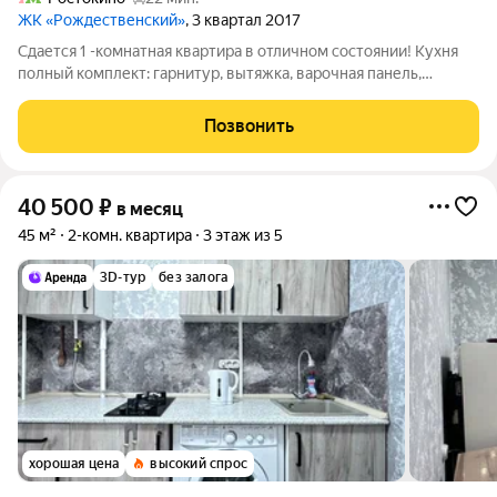
ЖК «Рождественский»
, 3 квартал 2017
Сдается 1 -комнатная квартира в отличном состоянии! Кухня
полный комплект: гарнитур, вытяжка, варочная панель,
духовка, посудомойка, холодильник, Отдельная гардеробная.
Из кухни выход на лоджию. Комната 20 кв. м. Шикарный жилой
Позвонить
комплекс с огороженной
40 500
₽
в месяц
45 м²
2-комн. квартира
3 этаж из 5
3D-тур
без залога
хорошая цена
высокий спрос