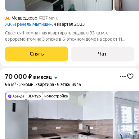
Медведково
27 мин.
ЖК «Гранель Мытищи»
, 4 квартал 2023
Сдаётся 1-комнатная квартира площадью 33 кв.м. с
евроремонтом на 3 этаже в 6-этажном доме на срок от 11
месяцев. Из техники есть: Телевизор Духовой шкаф
Холодильник Стиральная машина Дом - монолитный.
Снять
Чат
Сантехника новая, дополнительно имеется
70 000
₽
в месяц
56 м²
2-комн. квартира
5 этаж из 15
3D-тур
новостройка