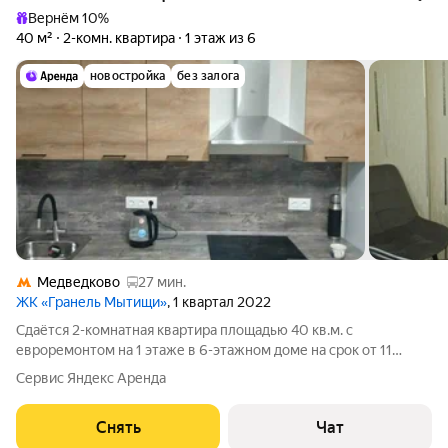
Вернём 10%
40 м²
2-комн. квартира
1 этаж из 6
новостройка
без залога
Медведково
27 мин.
ЖК «Гранель Мытищи»
, 1 квартал 2022
Сдаётся 2-комнатная квартира площадью 40 кв.м. с
евроремонтом на 1 этаже в 6-этажном доме на срок от 11
месяцев. Из техники есть: Духовой шкаф Стиральная машина
Сервис Яндекс Аренда
Холодильник Дом - панельный, окна выходят во двор. Во дворе
есть бесплатная парковка.
Снять
Чат