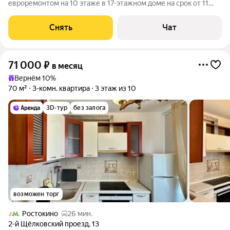
евроремонтом на 10 этаже в 17-этажном доме на срок от 11
месяцев. Из техники есть: Телевизор Духовой шкаф
Стиральная машина Холодильник Посудомоечная машина
Снять
Чат
Кондиционер Дом - монолитный, окна
71 000
₽
в месяц
Вернём 10%
70 м²
3-комн. квартира
3 этаж из 10
3D-тур
без залога
возможен торг
Ростокино
26 мин.
2-й Щёлковский проезд
,
13