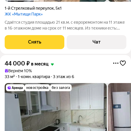
1-й Стрелковый переулок
,
5к1
ЖК «Мытищи Парк»
Сдаётся студия площадью 21 кв.м. с евроремонтом на 11 этаже
в 16-этажном доме на срок от 11 месяцев. Из техники есть:
Телевизор Духовой шкаф Стиральная машина Холодильник
Посудомоечная машина Кондиционер Микроволновка Дом -
Снять
Чат
монолитный, окна
44 000
₽
в месяц
Вернём 10%
33 м²
1-комн. квартира
3 этаж из 6
новостройка
без залога