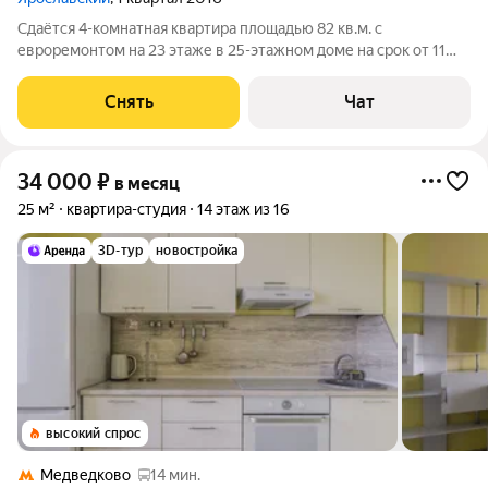
Сдаётся 4-комнатная квартира площадью 82 кв.м. с
евроремонтом на 23 этаже в 25-этажном доме на срок от 11
месяцев. Из техники есть: Духовой шкаф Стиральная машина
Холодильник Посудомоечная машина Пылесос Дом -
Снять
Чат
панельный, окна выходят во двор и
34 000
₽
в месяц
25 м²
квартира-студия
14 этаж из 16
3D-тур
новостройка
высокий спрос
Медведково
14 мин.