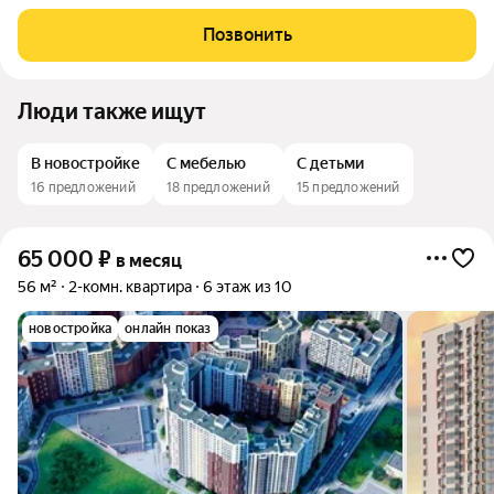
мебелью и техникой Общая площадь: 85 м2 Площадь комнат:
20+17 м2 Кухня-гостиная: 30 м2 Раздельный санузел
Позвонить
Гардеробная комната и рабочий
Люди также ищут
В новостройке
С мебелью
С детьми
16 предложений
18 предложений
15 предложений
65 000
₽
в месяц
56 м²
2-комн. квартира
6 этаж из 10
новостройка
онлайн показ