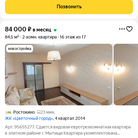
Мытищи парк. В квартире есть кладовка, сан.узел совместный.
Позвонить
Установлена кухня Мария со
84 000
₽
в месяц
84,5 м²
2-комн. квартира
16 этаж из 17
новостройка
Ростокино
23 мин.
ЖК «Цветочный город»
, 4 квартал 2014
Арт. 95655277. Сдается видовая евротрехкомнатная квартира
в элитном районе г. Мытищи Квартира укомплектована