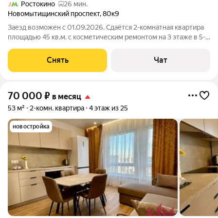
Ростокино
26 мин.
Новомытищинский проспект
,
80к9
Заезд возможен с 01.09.2026. Сдаётся 2-комнатная квартира
площадью 45 кв.м. с косметическим ремонтом на 3 этаже в 5-
этажном доме на срок от 11 месяцев. Из техники есть:
Стиральная машина Холодильник Пылесос Дом - панельный,
Снять
Чат
окна выходят во двор.
70 000
₽
в месяц
53 м²
2-комн. квартира
4 этаж из 25
новостройка