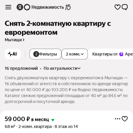
Снять 2-комнатную квартиру с
евроремонтом
Мытищи
AI
Фильтры
2 комн.
Квартиры от
Аре
2
16 предложений
•
по актуальности
Снять двухкомнатную квартиру с евроремонтом в Мытищах —
16 объявлений от агентств и собственников по аренде квартир
по цене от 40 000 ₽ до 103 200 ₽ на Яндекс Недвижимости.
Каталог свежих предложений площадью от 40 м² до 84,5 м² по
долгосрочной и посуточной аренде.
59 000
₽
в месяц
68 м²
2-комн. квартира
8 этаж из 14