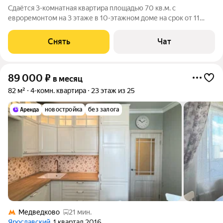
Сдаётся 3-комнатная квартира площадью 70 кв.м. с
евроремонтом на 3 этаже в 10-этажном доме на срок от 11
месяцев. Из техники есть: Телевизор Духовой шкаф
Стиральная машина Холодильник Кондиционер Дом -
Снять
Чат
панельный, окна выходят во двор и на улицу.
89 000
₽
в месяц
82 м²
4-комн. квартира
23 этаж из 25
новостройка
без залога
Медведково
21 мин.
Ярославский
, 1 квартал 2016