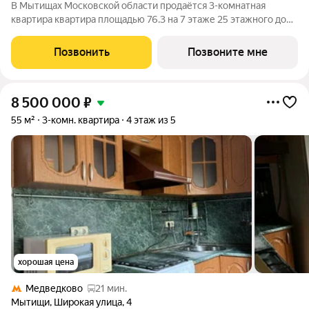
В Мытищах Московской области продаётся 3-комнатная
квартира квартира площадью 76.3 на 7 этаже 25 этажного дома
(корпус 15.3.2, секция 3) в проекте ПИК «Ярославский».
Удобное расположение 15 минут на общественном транспорте
Позвонить
Позвоните мне
до платформы Мытищи и 20
8 500 000
₽
55 м²
3-комн. квартира
4 этаж из 5
хорошая цена
Медведково
21 мин.
Мытищи
,
Широкая улица
,
4