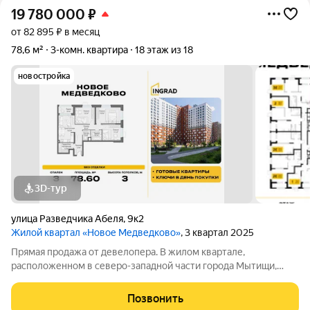
19 780 000
₽
от 82 895 ₽ в месяц
78,6 м²
3-комн. квартира
18 этаж из 18
новостройка
3D-тур
улица Разведчика Абеля
,
9к2
Жилой квартал «Новое Медведково»
, 3 квартал 2025
Прямая продажа от девелопера. В жилом квартале,
расположенном в северо-западной части города Мытищи,
продаётся 3-спальная квартира площадью 78.60 кв.м без
отделки. Квартира расположена на 18 этаже 18-этажного дома,
Позвонить
корпус 41, в жилом квартале