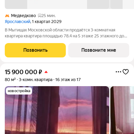
Медведково
25 мин.
Ярославский
, 1 квартал 2029
В Мытищах Московской области продаётся 3-комнатная
квартира квартира площадью 78.4 на 5 этаже 25 этажного дома
(корпус 15.3.2, секция 3) в проекте ПИК «Ярославский».
Удобное расположение 15 минут на общественном транспорте
Позвонить
Позвоните мне
до платформы Мытищи и 20
15 900 000
₽
80 м²
3-комн. квартира
16 этаж из 17
новостройка