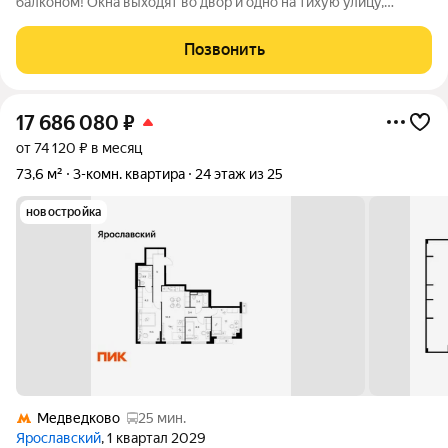
балконом! Окна выходят во двор и одно на тихую улицу,
обеспечивая тишину и спокойствие. В квартире большой
санузел(перепланировка узаконена). Большая комната ( 18.9)
Позвонить
носит функцию гостиной и
17 686 080
₽
от 74 120 ₽ в месяц
73,6 м²
3-комн. квартира
24 этаж из 25
новостройка
Медведково
25 мин.
Ярославский
, 1 квартал 2029