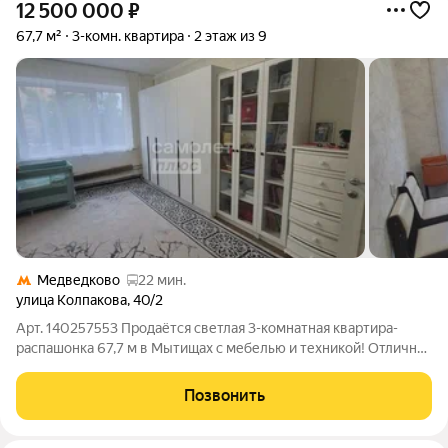
12 500 000
₽
67,7 м²
3-комн. квартира
2 этаж из 9
Медведково
22 мин.
улица Колпакова
,
40/2
Арт. 140257553 Продаётся светлая 3-комнатная квартира-
распашонка 67,7 м в Мытищах с мебелью и техникой! Отличная
транспортная доступность: г. Мытищи, ул. Колпакова, д. 40,
корп. 2. Квартира расположена на комфортном 2-м этаже 9-
Позвонить
этажного дома. Рядом с