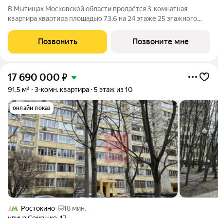
В Мытищах Московской области продаётся 3-комнатная
квартира квартира площадью 73.6 на 24 этаже 25 этажного
дома (корпус 15.3.2, секция 3) в проекте ПИК «Ярославский».
Удобное расположение 15 минут на общественном транспорте
Позвонить
Позвоните мне
до платформы Мытищи и 20
17 690 000
₽
91,5 м²
3-комн. квартира
5 этаж из 10
онлайн показ
Ростокино
18 мин.