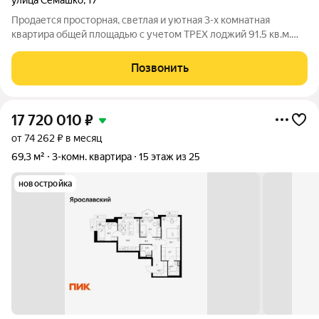
улица Семашко
,
17
Продается просторная, светлая и уютная 3-х комнатная
квартира общей площадью с учетом ТРЕХ лоджий 91.5 кв.м.
(все лоджии остеклены), и расположенная МО, г. Мытищи, в
монолитном доме построенному по индивидуальному
Позвонить
проекту. Квартира с эргономичной
17 720 010
₽
от 74 262 ₽ в месяц
69,3 м²
3-комн. квартира
15 этаж из 25
новостройка