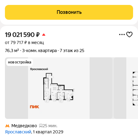
восемнадцатиэтажного дома ваш новый уровень комфорта
без лишних хлопот. Эта квартира создана для тех, кто ценит
Позвонить
продуманное пространство и готовую эстетику:
19 021 590
₽
от 79 717 ₽ в месяц
76,3 м²
3-комн. квартира
7 этаж из 25
новостройка
Медведково
25 мин.
Ярославский
, 1 квартал 2029