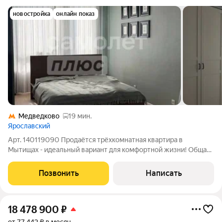
новостройка
онлайн показ
Медведково
19 мин.
Ярославский
Арт. 140119090 Продаётся трёхкомнатная квартира в
Мытищах - идеальный вариант для комфортной жизни! Общая
площадь квартиры - 87,7 м. Продуманная планировка и
просторные комнаты (каждая - около 20 м) обеспечат уют и
Позвонить
Написать
свободу каждому члену семьи.
18 478 900
₽