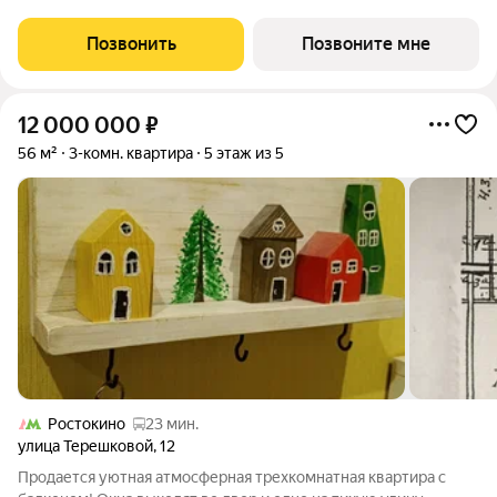
дома (корпус 15.3.1, секция 2) в проекте ПИК «Ярославский».
Удобное расположение 15 минут на общественном транспорте
Позвонить
Позвоните мне
до платформы Мытищи и 20
12 000 000
₽
56 м²
3-комн. квартира
5 этаж из 5
Ростокино
23 мин.
улица Терешковой
,
12
Продается уютная атмосферная трехкомнатная квартира с