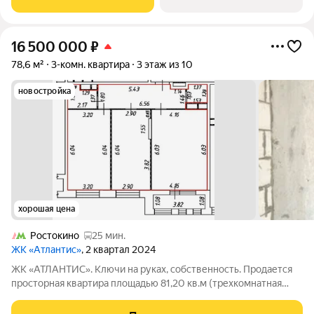
до платформы Мытищи и 20
16 500 000
₽
78,6 м²
3-комн. квартира
3 этаж из 10
новостройка
хорошая цена
Ростокино
25 мин.
ЖК «Атлантис»
, 2 квартал 2024
ЖK «АТЛАНТИС». Ключи на руках, собственность. Продается
просторная квартира площадью 81,20 кв.м (трехкомнатная
квартира 3Е). На 3 этаже 10-ти этажного монолитного дома.
Высота потолков 3м Новый дом бизнес-класса, двор без