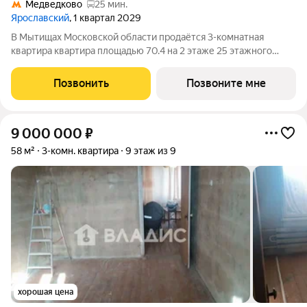
Медведково
25 мин.
Ярославский
, 1 квартал 2029
В Мытищах Московской области продаётся 3-комнатная
квартира квартира площадью 70.4 на 2 этаже 25 этажного
дома (корпус 15.3.1, секция 2) в проекте ПИК «Ярославский».
Удобное расположение 15 минут на общественном транспорте
Позвонить
Позвоните мне
до платформы Мытищи и 20
9 000 000
₽
58 м²
3-комн. квартира
9 этаж из 9
хорошая цена