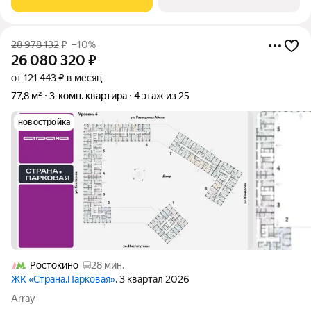
(без учётa балкoнa и
28 978 132
₽
–10%
26 080 320
₽
от 121 443 ₽ в месяц
77,8 м²
3-комн. квартира
4 этаж из 25
новостройка
Ростокино
28 мин.
ЖК «Страна.Парковая»
, 3 квартал 2026
Array