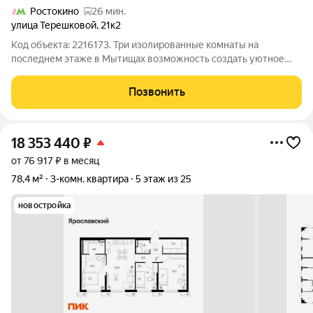
Ростокино
26 мин.
улица Терешковой
,
21к2
Код объекта: 2216173. Три изолированные комнаты на
последнем этаже в Мытищах возможность создать уютное
пространство с видом и дать волю дизайнерским идеям.
Адрес: ул. Терешковой, 21к2, 9/9 этаж, панельный дом 1973
Позвонить
года. Квартира 58 м: комнаты 10 +
18 353 440
₽
от 76 917 ₽ в месяц
78,4 м²
3-комн. квартира
5 этаж из 25
новостройка