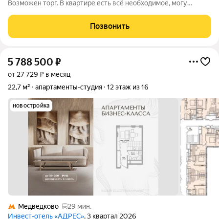
Возможен торг. В квартире есть всё необходимое, могу
продать сразу с существующим договором аренды, очень
удобно как инвестиционный проект без дополнительных
Позвонить
вложений, а также затрат времени на поиск
5 788 500
₽
от 27 729 ₽ в месяц
22,7 м²
апартаменты-студия
12 этаж из 16
новостройка
Медведково
29 мин.
Инвест-отель «АДРЕС»
, 3 квартал 2026