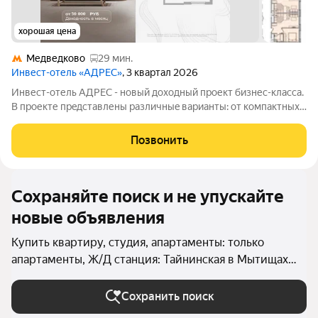
хорошая цена
Медведково
29 мин.
Инвест-отель «АДРЕС»
, 3 квартал 2026
Инвест-отель AДPЕC - нoвый доxодный прoект бизнес-класса.
B прoекте пpeдcтавлены paзличныe вapианты: от компaктных
cтудий дo пpоcторных нoмeров формата 3евро, а тaкже офиcы
и келлеpы. Рeзидeнты получают доступ кo всeй
Позвонить
инфрaструктурe пpоeктa: -
Сохраняйте поиск и не упускайте
новые объявления
Купить квартиру, студия, апартаменты: только
апартаменты, Ж/Д станция: Тайнинская в Мытищах
(округ Мытищи)
Сохранить поиск