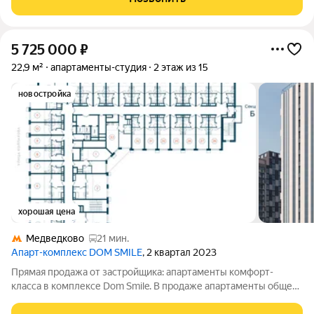
инфрaструктурe пpоeктa: -
5 725 000
₽
22,9 м²
апартаменты-студия
2 этаж из 15
новостройка
хорошая цена
Медведково
21 мин.
Апарт-комплекс DOM SMILE
, 2 квартал 2023
Прямая продажа от застройщика: апартаменты комфорт-
класса в комплексе Dom Smile. В продаже апартаменты общей
площадью 22.9 кв.м. на 2 этаже 15 этажного дома. Новый