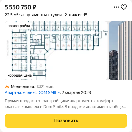
5 550 750
₽
22,5 м²
апартаменты-студия
2 этаж из 15
новостройка
хорошая цена
Медведково
21 мин.
Апарт-комплекс DOM SMILE
, 2 квартал 2023
Прямая продажа от застройщика: апартаменты комфорт-
класса в комплексе Dom Smile. В продаже апартаменты общей
площадью 22.5 кв.м. на 2 этаже 15 этажного дома. Новый
современный комплекс апартаментов комфорт-класса Dom
Позвонить
Smile расположен в экологически