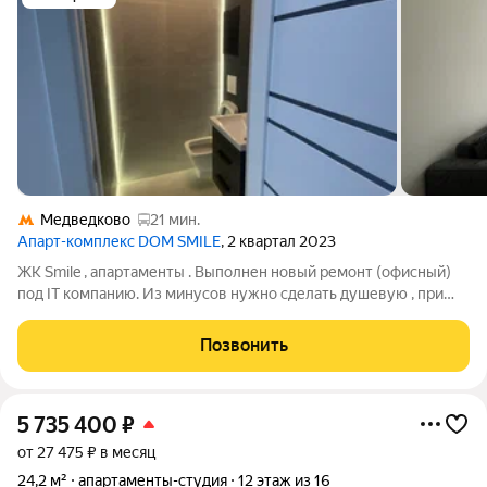
Медведково
21 мин.
Апарт-комплекс DOM SMILE
, 2 квартал 2023
ЖК Smile , апартаменты . Выполнен новый ремонт (офисный)
под IT компанию. Из минусов нужно сделать душевую , при
этом отремонтированный санузел с раковиной готов (не было
необходимости в душе для офиса) . Есть небольшая кладовая .
Позвонить
Хорошая электрика .
5 735 400
₽
от 27 475 ₽ в месяц
24,2 м²
апартаменты-студия
12 этаж из 16