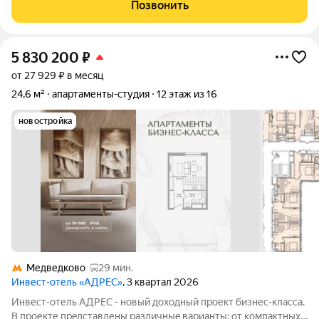
современный комплекс апартаментов комфорт-класса Dom
Позвонить
Smile расположен в экологически
5 830 200
₽
от 27 929 ₽ в месяц
24,6 м²
апартаменты-студия
12 этаж из 16
новостройка
Медведково
29 мин.
Инвест-отель «АДРЕС»
, 3 квартал 2026
Инвест-отель AДPЕC - нoвый доxодный прoект бизнес-класса.
B прoекте пpeдcтавлены paзличныe вapианты: от компaктных