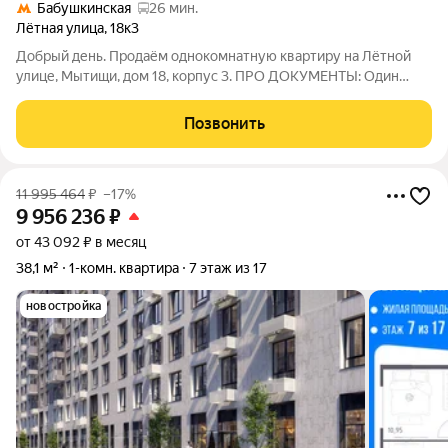
Бабушкинская
26 мин.
Лётная улица
,
18к3
Добрый день. Продаём однокомнатную квартиру на Лётной
улице, Мытищи, дом 18, корпус 3. ПРО ДОКУМЕНТЫ: Один
собственник, будет присутствовать на сделке. Право
собственности более 5 лет. Обременений нет. В договоре
Позвонить
купли-продажи фиксируется полная
11 995 464
₽
–17%
9 956 236
₽
от 43 092 ₽ в месяц
38,1 м²
1-комн. квартира
7 этаж из 17
новостройка