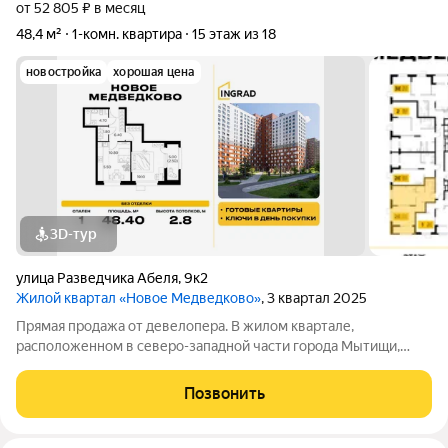
от 52 805 ₽ в месяц
48,4 м²
1-комн. квартира
15 этаж из 18
новостройка
хорошая цена
3D-тур
улица Разведчика Абеля
,
9к2
Жилой квартал «Новое Медведково»
, 3 квартал 2025
Прямая продажа от девелопера. В жилом квартале,
расположенном в северо-западной части города Мытищи,
продаётся 1-спальная квартира площадью 48.40 кв.м без
отделки. Квартира расположена на 15 этаже 18-этажного дома,
Позвонить
корпус 41, в жилом квартале