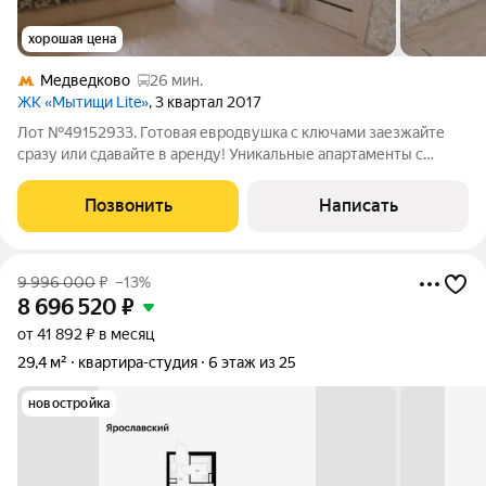
хорошая цена
Медведково
26 мин.
ЖК «Мытищи Lite»
, 3 квартал 2017
Лот №49152933. Готовая евродвушка с ключами заезжайте
сразу или сдавайте в аренду! Уникальные апартаменты с
возможностью временной регистрации! Продаётся светлая и
уютная квартира евроформата в ЖК «Мытищи Лайт»: в
Позвонить
Написать
монолитно-кирпичном доме 2017 года
9 996 000
₽
–13%
8 696 520
₽
от 41 892 ₽ в месяц
29,4 м²
квартира-студия
6 этаж из 25
новостройка