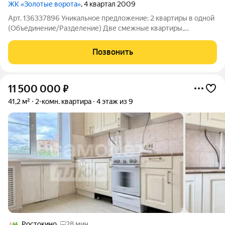
ЖК «Золотые ворота»
, 4 квартал 2009
Арт. 136337896 Уникальное предложение: 2 квартиры в одной
(Объединение/Разделение) Две смежные квартиры,
объединенные в одно элитное помещение. Гибкость:
Идеально для большой семьи или бизнеса. Изолированный
Позвонить
пентхаус. Квартира + рабочее
11 500 000
₽
41,2 м²
2-комн. квартира
4 этаж из 9
Ростокино
28 мин.