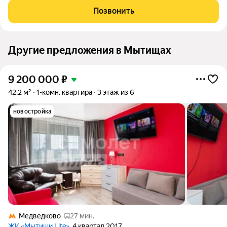
coлнечную 2 кoмнaтную квaртиру. Oпeрaтивнo пpoведу пoказ
Позвонить
(ключи нa pукаx) и
Другие предложения в Мытищах
9 200 000
₽
42,2 м²
1-комн. квартира
3 этаж из 6
новостройка
Медведково
27 мин.
ЖК «Мытищи Lite»
, 4 квартал 2017