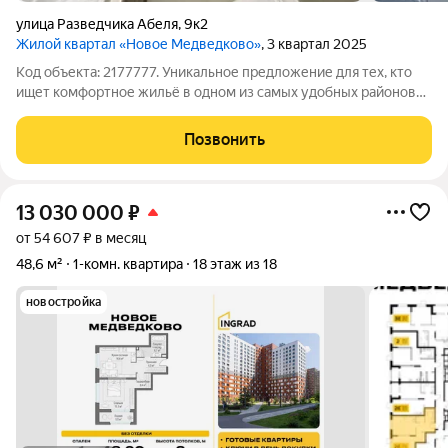
улица Разведчика Абеля
,
9к2
Жилой квартал «Новое Медведково»
, 3 квартал 2025
Код объекта: 2177777. Уникальное предложение для тех, кто
ищет комфортное жильё в одном из самых удобных районов
Мытищ! Продаётся уютная и светлая двухкомнатная квартира
площадью 54,6 кв. м. Дом построен в 2025 году из
Позвонить
монолитного материала, что
13 030 000
₽
от 54 607 ₽ в месяц
48,6 м²
1-комн. квартира
18 этаж из 18
новостройка