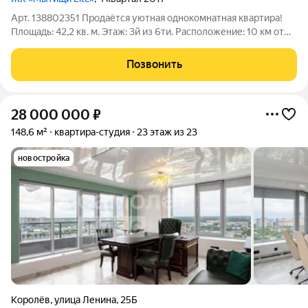
Арт. 138802351 Продаётся уютная однокомнатная квартира!
Площадь: 42,2 кв. м. Этаж: 3й из 6ти. Расположение: 10 км от
МКАД. Приглашаем рассмотреть вариант покупки светлой и
функциональной однокомнатной квартиры в современном ЖК
Позвонить
идеальное сочетание
28 000 000
₽
148,6 м²
квартира-студия
23 этаж из 23
новостройка
Королёв
,
улица Ленина
,
25Б