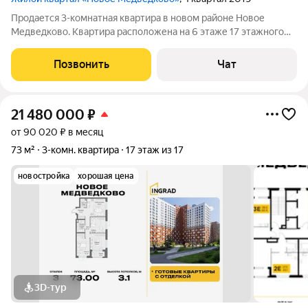
Продается 3-комнатная квартира в новом районе Новое
Медведково. Квартира расположена на 6 этаже 17 этажного
монолитно-кирпичного дома, год постройки 2019. Светлая и
просторная квартира с большим коридором, 3 изолированные
Позвонить
Чат
комнаты, дизайнерский
21 480 000
₽
от 90 020 ₽ в месяц
73 м²
3-комн. квартира
17 этаж из 17
новостройка
хорошая цена
3D-тур