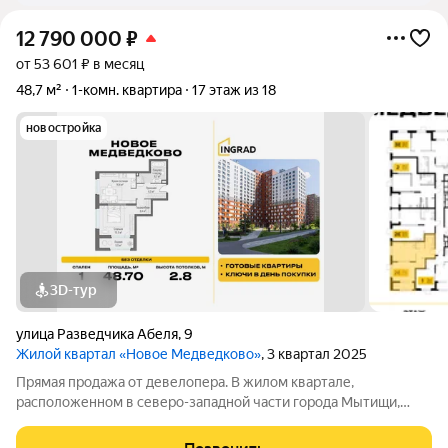
12 790 000
₽
от 53 601 ₽ в месяц
48,7 м²
1-комн. квартира
17 этаж из 18
новостройка
3D-тур
улица Разведчика Абеля
,
9
Жилой квартал «Новое Медведково»
, 3 квартал 2025
Прямая продажа от девелопера. В жилом квартале,
расположенном в северо-западной части города Мытищи,
продаётся 1-спальная квартира площадью 48.70 кв.м без
отделки. Квартира расположена на 17 этаже 18-этажного дома,