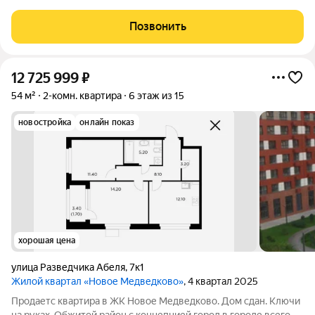
продаётся 3-спальная квартира площадью 78.60 кв.м без
отделки. Квартира расположена на 18 этаже 18-этажного дома,
Позвонить
корпус 41, в жилом квартале
12 725 999
₽
54 м²
2-комн. квартира
6 этаж из 15
новостройка
онлайн показ
хорошая цена
улица Разведчика Абеля
,
7к1
Жилой квартал «Новое Медведково»
, 4 квартал 2025
Продаетс квартира в ЖК Новое Медведково. Дом сдан. Ключи