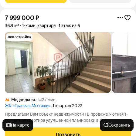
7 999 000
₽
36,9 м²
1-комн. квартира
1 этаж из 6
новостройка
Медведково
27 мин.
ЖК «Гранель Мытищи»
, 1 квартал 2022
Предлагаем Вам объект недвижимости ! В продаже Уютная 1-
комнатная квартира улучшенной планировки в ЖК
На карте
Сохранить
"Императорские Мытищи" с параметрами : Этаж - 1 Этажей в
доме 6 В доме грузо-пассажирский лифт Тип дома -
Позвонить