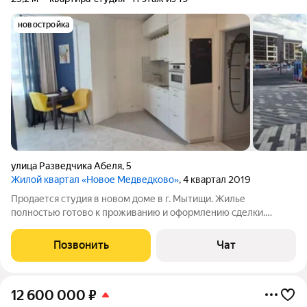
новостройка
улица Разведчика Абеля
,
5
Жилой квартал «Новое Медведково»
, 4 квартал 2019
Продается студия в новом доме в г. Мытищи. Жилье
полностью готово к проживанию и оформлению сделки.
Основные характеристики: Площадь: 25.20 кв.м. Этаж: 11 (вид
из окна открывается во двор, детская площадка). Санузел:
Позвонить
Чат
совместный. Балкон: в комнате,
12 600 000
₽