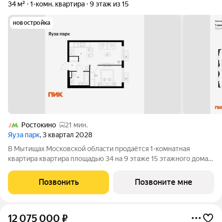
34 м²
1-комн. квартира
9 этаж из 15
новостройка
Ростокино
21 мин.
Яуза парк
, 3 квартал 2028
В Мытищах Московской области продаётся 1-комнатная
квартира квартира площадью 34 на 9 этаже 15 этажного дома
(корпус 16, секция 1) в проекте ПИК «Яуза парк». Удобное
расположение 5 минут пешком до ж/д станции Мытищи и 20
Позвонить
Позвоните мне
минут на автомобиле до метро
12 075 000
₽