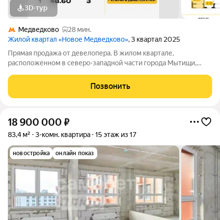
3D-тур
Медведково
28 мин.
Жилой квартал «Новое Медведково»
, 3 квартал 2025
Прямая продажа от девелопера. В жилом квартале,
расположенном в северо-западной части города Мытищи,
продаётся 1-спальная квартира площадью 48.60 кв.м без
отделки. Квартира расположена на 18 этаже 18-этажного дома,
Позвонить
корпус 43, в жилом квартале
18 900 000
₽
83,4 м²
3-комн. квартира
15 этаж из 17
новостройка
онлайн показ