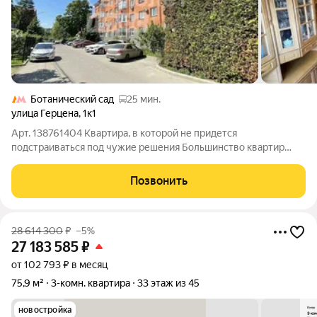
Ботанический сад
25 мин.
улица Герцена
,
1к1
Арт. 138761404 Квартира, в которой не придется
подстраиваться под чужие решения Большинство квартир
продаются уже с готовой планировкой, и новым владельцам
остается лишь приспосабливаться к тому, что когда-то
Позвонить
придумал другой человек. Здесь всё иначе.
28 614 300
₽
–5%
27 183 585
₽
от 102 793 ₽ в месяц
75,9 м²
3-комн. квартира
33 этаж из 45
новостройка