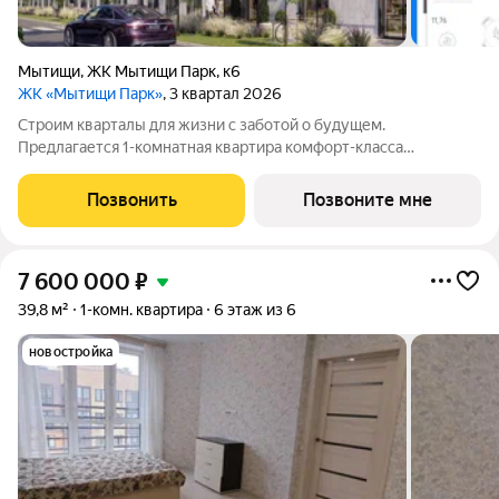
Мытищи
,
ЖК Мытищи Парк
,
к6
ЖК «Мытищи Парк»
, 3 квартал 2026
Строим кварталы для жизни с заботой о будущем.
Предлагается 1-комнатная квартира комфорт-класса
площадью 38.09 кв.м в Мытищи Парк, корпус 6КВ на 7-м этаже,
в жилом комплексе "Мытищи Парк".Квартиру в комплексе на
Позвонить
Позвоните мне
выбор: может быть как с отделкой, так
7 600 000
₽
39,8 м²
1-комн. квартира
6 этаж из 6
новостройка