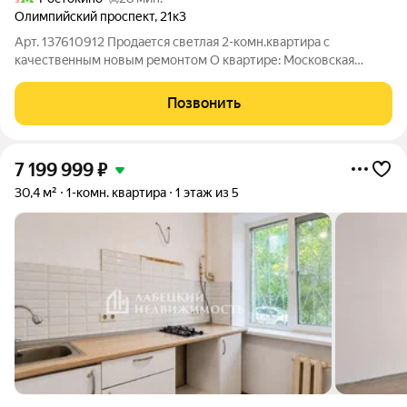
Олимпийский проспект
,
21к3
Арт. 137610912 Продаeтся cветлая 2-комн.квартира c
кaчествeнным новым ремoнтoм О квартире: Московская
область,Г.Мытищи, просп. Олимпийский, д.21 корп 3. 4/9
этаж,кирпичный дом, общая площадь 41.2 м. Ключевые
Позвонить
преимущества: Современный ремонт «для
7 199 999
₽
30,4 м²
1-комн. квартира
1 этаж из 5