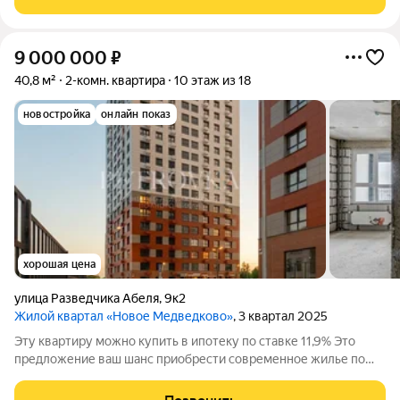
корпус 43, в жилом квартале
9 000 000
₽
40,8 м²
2-комн. квартира
10 этаж из 18
новостройка
онлайн показ
хорошая цена
улица Разведчика Абеля
,
9к2
Жилой квартал «Новое Медведково»
, 3 квартал 2025
Эту квартиру можно купить в ипотеку по ставке 11,9% Это
предложение ваш шанс приобрести современное жилье по
прямой и быстрой сделке. Квартира продается свободно, без
альтернативы и обременений, что гарантирует вам