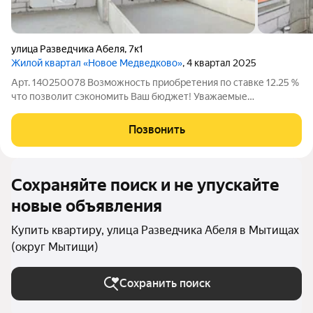
улица Разведчика Абеля
,
7к1
Жилой квартал «Новое Медведково»
, 4 квартал 2025
Арт. 140250078 Возможность приобретения по ставке 12.25 %
что позволит сэкономить Ваш бюджет! Уважаемые
покупатели и коллеги, предлагаем к рассмотрению
просторную ЕВРО 4-ех комнатную квартиру в одной из самых
Позвонить
удобных,развитых и перспективных для
Сохраняйте поиск и не упускайте
новые объявления
Купить квартиру, улица Разведчика Абеля в Мытищах
(округ Мытищи)
Сохранить поиск