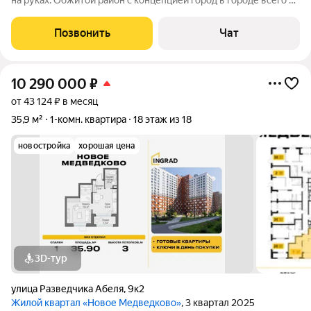
на руках. Обжитой район с концепцией город в городе всего в
6 км от Москвы. Что удобно, всё в шаговой доступности,
рядом небольшой ТЦ с сетевым супермаркетом, на територии
Позвонить
Чат
ЖК огромное
10 290 000
₽
от 43 124 ₽ в месяц
35,9 м²
1-комн. квартира
18 этаж из 18
новостройка
хорошая цена
3D-тур
улица Разведчика Абеля
,
9к2
Жилой квартал «Новое Медведково»
, 3 квартал 2025