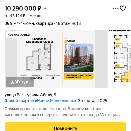
10 290 000
₽
от 43 124 ₽ в месяц
35,9 м²
1-комн. квартира
18 этаж из 18
новостройка
3D-тур
улица Разведчика Абеля
,
9
Жилой квартал «Новое Медведково»
, 3 квартал 2025
Прямая продажа от девелопера. В жилом квартале,
расположенном в северо-западной части города Мытищи,
продаётся 1-спальная квартира площадью 35.90 кв.м без
отделки. Квартира расположена на 18 этаже 18-этажного дома,
Позвонить