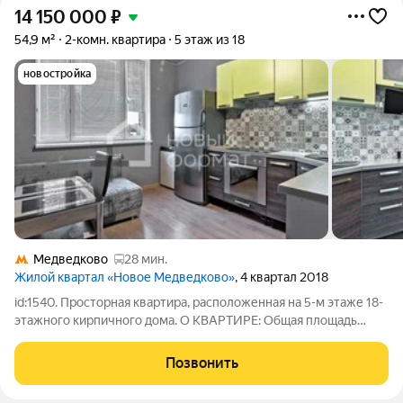
14 150 000
₽
54,9 м²
2-комн. квартира
5 этаж из 18
новостройка
Медведково
28 мин.
Жилой квартал «Новое Медведково»
, 4 квартал 2018
id:1540. Просторная квартира, расположенная на 5-м этаже 18-
этажного кирпичного дома. О КВАРТИРЕ: Общая площадь
квартиры 54,9 м, из которых 30 м жилая площадь, а 13,5 м
занимает действительно вместительная кухня, где будет
Позвонить
приятно готовить и