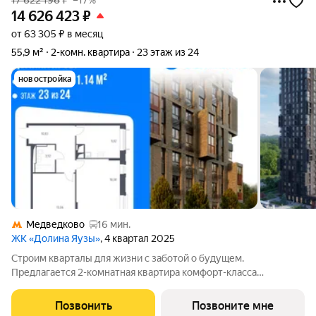
17 622 196
₽
–17%
14 626 423
₽
от 63 305 ₽ в месяц
55,9 м²
2-комн. квартира
23 этаж из 24
новостройка
Медведково
16 мин.
ЖК «Долина Яузы»
, 4 квартал 2025
Строим кварталы для жизни с заботой о будущем.
Предлагается 2-комнатная квартира комфорт-класса
площадью 55.9 кв.м в Долина Яузы, корпус 2КВ на 23-м этаже,
в жилом комплексе "Долина Яузы".Квартиры комплекса на
Позвонить
Позвоните мне
выбор: могут быть как с отделкой, так и