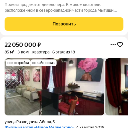
Прямая продажа от девелопера. В жилом квартале,
расположенном в северо-западной части города Мытищи,
продаётся 1-спальная квартира площадью 35.90 кв.м без
отделки. Квартира расположена на 18 этаже 18-этажного дома,
Позвонить
корпус 41, в жилом квартале
22 050 000
₽
85 м²
3-комн. квартира
6 этаж из 18
новостройка
онлайн показ
улица Разведчика Абеля
,
5
Жилой квартал «Новое Медведково»
, 4 квартал 2019