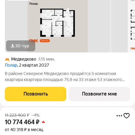
3D-тур
Медведково
15 мин.
Полар
, 2 квартал 2027
В районе Северное Медведково продаётся 3-комнатная
квартира квартира площадью 75.9 на 33 этаже 53 этажного
дома (корпус 1.4, секция 1) в проекте ПИК «Полар». Удобное
расположение 17 минут пешком до станции метро
Позвонить
Позвоните мне
«Медведково». 8 минут на автомобиле до
11 223 400
₽
–4%
10 774 464
₽
от 40 318 ₽ в месяц