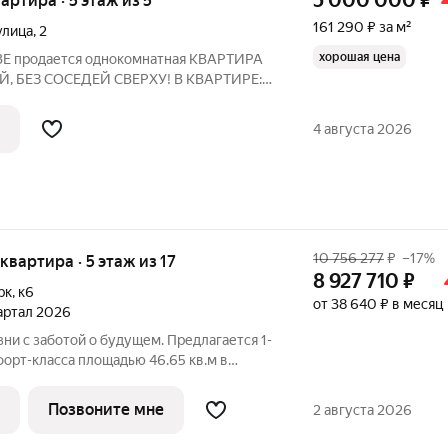
5 000 000
₽
вартира · 5 этаж из 5
161 290 ₽ за м²
улица
,
2
хорошая цена
Е продается однокомнатная КВАРТИРА
, БЕЗ СОСЕДЕЙ СВЕРХУ! В КВАРТИРЕ:
лacтиковые окнa, французский балкон. В
ровка, окна выходят во двор. Остается
4 августа 2026
10 756 277
₽
–17%
 квартира · 5 этаж из 17
8 927 710
₽
рк
,
к6
от 38 640 ₽ в месяц
вартал 2026
ни с заботой о будущем. Предлагается 1-
орт-класса площадью 46.65 кв.м в
 на 5-м этаже, в жилом комплексе
ыбор: может быть как с
Позвоните мне
2 августа 2026