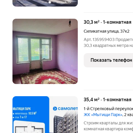
+
15
30,3 м² · 1-комнатная
Силикатная улица
,
37к2
Арт. 135959403 Продает
30,3 квадратных метра н
1964 года постройки. Ква
Высота потолков 2,65 м.
Показать телефон
дружелюбные
+
12
35,4 м² · 1-комнатная
1-й Стрелковый переуло
ЖК «Мытищи Парк»
, 2 к
Строим кварталы для жиз
комнатная квартира комф