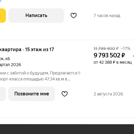
о
Написать
7 часов назад
11 799 400
₽
–17%
 квартира · 15 этаж из 17
9 793 502
₽
рк
,
к6
от 42 388 ₽ в месяц
вартал 2026
ни с заботой о будущем. Предлагается 1-
орт-класса площадью 47.34 кв.м в
 на 15-м этаже, в жилом комплексе
ыбор: может быть как с
Позвоните мне
2 августа 2026