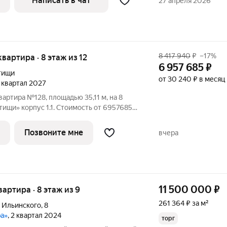
Написать в чат
27 апреля 2026
8 417 940
₽
–17%
 квартира · 8 этаж из 12
6 957 685
₽
тищи
от 30 240 ₽ в месяц
4 квартал 2027
артира №128, площадью 35,11 м, на 8
корпус 1.1. Стоимость от 6957685
ки, планировка односторонняя, окна во
орайон реализуется по концепции
Позвоните мне
вчера
11 500 000
₽
квартира · 8 этаж из 9
261 364 ₽ за м²
 Ильинского
,
8
ра»
, 2 квартал 2024
торг