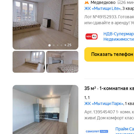
Медведково
26 мин
ЖК «Мытищи Lite»
, 3 кв
Лот №49152933. Готовая евродву
или сдавайте в аренду!
временной регистрации! 
НДВ-Супермар
евроформата в ЖК «Мытищи Лайт»: в моноли
Недвижимости,
2017 года
+
25
Показать телефон
35 м² · 1-комнатная к
1
,
1
ЖК «Мытищи Парк»
, 1 к
Арт. 139545407 1- комн. 
живи! Дом комфорт клас
ипотека под 11,9% В ква
Прайм Са
застройщика: - на полу л