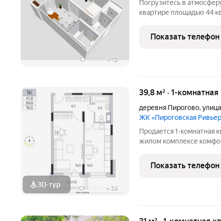
Погрузитесь в атмосферу
квартире площадью 44 кв
качественный ремонт и 
идеальным местом для ж
Показать телефон
вид на
+
12
39,8 м² · 1-комнатная
деревня Пирогово
,
улица
ЖК «Пироговская Ривье
Продается 1-комнатная к
жилом комплексе комфор
Проект реализуется ав
«Специализированный з
Показать телефон
просторной территории в
3D-тур
+
26