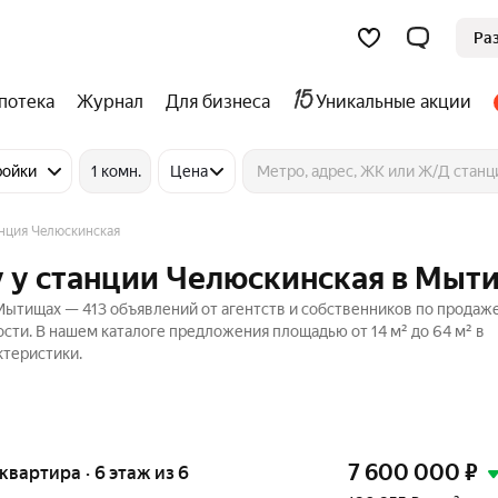
Ра
потека
Журнал
Для бизнеса
Уникальные акции
ройки
1 комн.
Цена
нция Челюскинская
у у станции Челюскинская в Мыт
ытищах — 413 объявлений от агентств и собственников по продаж
ости. В нашем каталоге предложения площадью от 14 м² до 64 м² в
ктеристики.
7 600 000
₽
 квартира · 6 этаж из 6