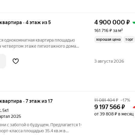
4 900 000
₽
 квартира · 4 этаж из 5
161 716 ₽ за м²
хорошая цена
торг
ся однокомнатная квартира площадью
а четвертом этаже пятиэтажного дома
ртира под ремонт. В комнате балкон,.
 Чистый, ухоженный подъезд. Тихие,
3 августа 2026
11 081 404
₽
–17%
 квартира · 7 этаж из 17
9 197 566
₽
к
,
5к1
от 39 808 ₽ в месяц
вартал 2025
ни с заботой о будущем. Предлагается 1-
орт-класса площадью 35.4 кв.м в