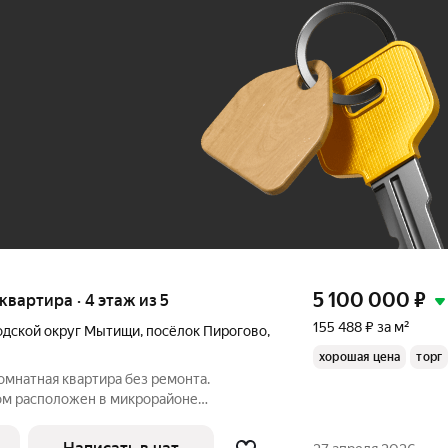
Ж
До 100 тыс. ₽
5 100 000
₽
 квартира · 4 этаж из 5
155 488 ₽ за м²
одской округ Мытищи
,
посёлок Пирогово
,
хорошая цена
торг
омнатная квартира без ремонта.
ом расположен в микрорайоне
нфраструктура, магазины, аптеки, школы,
овой доступности. Документы готовы к