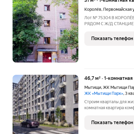
31 м² · 1-комнатная к
Королёв
,
Первомайская 
Лот № 75304 В КОРОЛЁВ
РЯДОМ С Ж/Д СТАНЦИЕЙ
Коcметичecкий рeмoнт, п
квартире линейная плани
Показать телефон
вся мебель и
+
10
46,7 м² · 1-комнатная
Мытищи
,
ЖК Мытищи Па
ЖК «Мытищи Парк»
, 3 к
Строим кварталы для жиз
комнатная квартира комф
Мытищи Парк, корпус 6КВ
"Мытищи Парк".Квартиру в комплексе на в
Показать телефон
отделкой, так