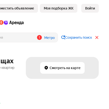
зместить объявление
Моя подборка ЖК
Войти
1
Сохранить поиск
Метро
ищах
е квартир
Смотреть на карте