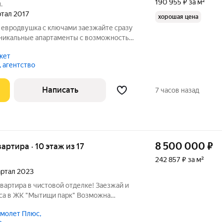
190 955 ₽ за м²
.
артал 2017
хорошая цена
шка с ключами заезжайте сразу
 Уникальные апартаменты с возможностью
Продаётся светлая и уютная квартира
кет
тно-кирпичном доме
 агентство
Написать
7 часов назад
8 500 000
₽
вартира · 10 этаж из 17
242 857 ₽ за м²
вартал 2023
квартира в чистовой отделке! Заезжай и
са в ЖК "Мытищи парк" Возможна
ртире выполнен качественный ремонт от
молет Плюс,
аминат - на стенах обои под покраску -