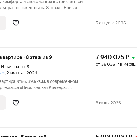
 комфорта и спокойствия в этой светлой
. м, расположенной на 8 этаже. Новый
продуманный интерьер делают ее
изни. Из окон открывается потрясающий
5 августа 2026
7 940 075
₽
 квартира · 8 этаж из 9
от 38 036 ₽ в месяц
 Ильинского
,
8
ра»
, 2 квартал 2024
вартира №86, 39,6кв.м. в современном
т-класса «Пироговская Ривьера».
торитетным застройщиком ООО
астройщик «КомфортИнвест» на
3 июня 2026
 49 гектаров.