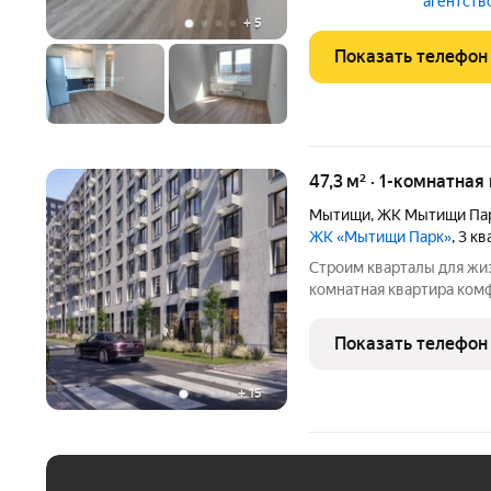
агентств
натяжные
+
5
Показать телефон
47,3 м² · 1-комнатная
Мытищи
,
ЖК Мытищи Па
ЖК «Мытищи Парк»
, 3 к
Строим кварталы для жиз
комнатная квартира комф
Мытищи Парк, корпус 6КВ
"Мытищи Парк".Квартиру в комплексе на в
Показать телефон
отделкой,
+
15