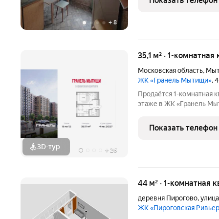
Показать телефон
сделке. Один взрослый
+
8
35,1 м² · 1-комнатная
Московская область
,
Мы
ЖК «Гранель Мытищи»
, 
Продаётся 1-комнатная кв
этаже в ЖК «Гранель Мытищи» 
руб. Квартира без отдел
двор. Современный микр
Показать телефон
комплексного
3D-тур
+
26
44 м² · 1-комнатная 
деревня Пирогово
,
улица
ЖК «Пироговская Ривье