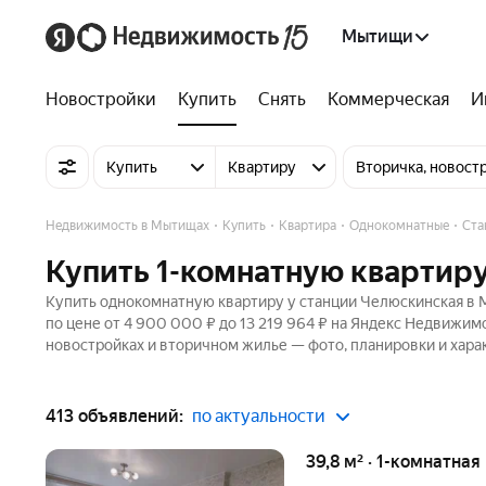
Мытищи
Новостройки
Купить
Снять
Коммерческая
И
Купить
Квартиру
Вторичка, новост
Недвижимость в Мытищах
Купить
Квартира
Однокомнатные
Ста
Купить 1-комнатную квартир
Купить однокомнатную квартиру у станции Челюскинская в М
по цене от 4 900 000 ₽ до 13 219 964 ₽ на Яндекс Недвижим
новостройках и вторичном жилье — фото, планировки и хара
413 объявлений:
по актуальности
39,8 м² · 1-комнатная