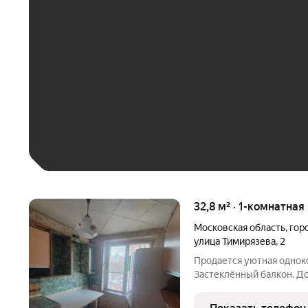
ЕЖЕМЕСЯЧНЫЙ ПЛАТЁ
До 30 тыс. ₽
До 50 тыс. ₽
До 70 тыс. ₽
Больше 100 тыс. ₽
32,8 м² · 1-комнатная
Московская область
,
гор
улица Тимирязева
,
2
Продается уютная однок
Застеклённый балкон. Д
Пироговской. Развитая и
детский сад - все в шаг