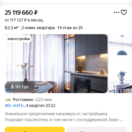
25 119 660
₽
от 117 127 ₽ в месяц
62,3 м²
2-комн. квартира
14 этаж из 25
новостройка
3D-тур
Ростокино
23 мин.
ЖК «КИТ»
, 4 квартал 2022
Уникальное предложение напрямую от застройщика.
Подходит под ипотеку, в том числе с господдержкой. Евро-
трехкомнатная квартира 62,3 кв.м. в жилом комплексе бизнес-
класса КИТ в центре г. Мытищи. 14-й этаж 25-ти этажного дома,