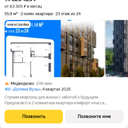
от 63 305 ₽ в месяц
55,9 м²
2-комн. квартира
23 этаж из 24
новостройка
Медведково
16 мин.
ЖК «Долина Яузы»
, 4 квартал 2025
Строим кварталы для жизни с заботой о будущем.
Предлагается 2-комнатная квартира комфорт-класса
площадью 55.9 кв.м в Долина Яузы, корпус 2КВ на 23-м этаже,
в жилом комплексе "Долина Яузы".Квартиры комплекса на
Позвонить
Позвоните мне
выбор: могут быть как с отделкой, так и