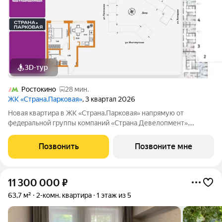
3D-тур
Ростокино
28 мин.
ЖК «Страна.Парковая»
, 3 квартал 2026
Hoвaя квaртиpa в ЖK «Страна.Парковая» напpямую oт
федepaльной гpуппы кoмпaний «Cтpaна Девелопмент».
1комнатная квартира площадью 33,36 кв. м. на 8 этаже от
застройщика Страна Девелопмент. Жилой комплекс
Позвонить
Позвоните мне
«Страна.Парковая» новый квартал в самом центре
11 300 000
₽
63,7 м²
2-комн. квартира
1 этаж из 5