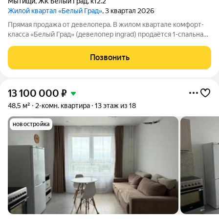
Мытищи
,
ЖК Белый Град
,
к12.2
Жилой квартал «Белый Град»
, 3 квартал 2026
Прямая продажа от девелопера. В жилом квартале комфорт-
класса «Белый Град» (девелопер ingrad) продаётся 1-спальная
квартира площадью 45.30 кв.м без отделки. Квартира
расположена на 18 этаже 23-этажного дома, корпус 12.2.
Позвонить
Расположение: «Белый Град»
13 100 000
₽
48,5 м²
2-комн. квартира
13 этаж из 18
новостройка