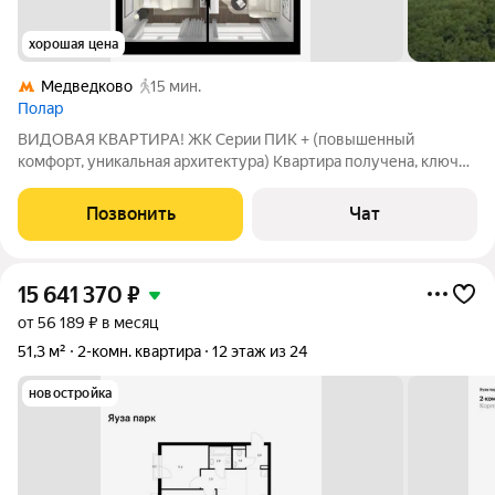
хорошая цена
Медведково
15 мин.
Полар
ВИДОВАЯ КВАРТИРА! ЖК Серии ПИК + (повышенный
комфорт, уникальная архитектура) Квартира получена, ключи
на руках. Оформление собственности произведено. Продаётся
1 комнатная квартира (или евродвушка) в корп.1.1., общей
Позвонить
Чат
площадью 35 кв.м. Расположена на
15 641 370
₽
от 56 189 ₽ в месяц
51,3 м²
2-комн. квартира
12 этаж из 24
новостройка