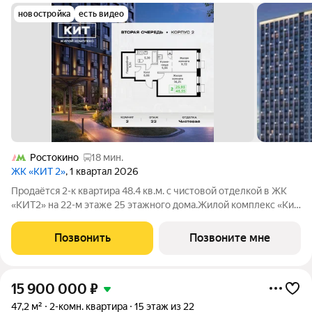
новостройка
есть видео
Ростокино
18 мин.
ЖК «КИТ 2»
, 1 квартал 2026
Продаётся 2-к квартира 48.4 кв.м. с чистовой отделкой в ЖК
«КИТ2» на 22-м этаже 25 этажного дома.Жилой комплекс «Кит
2» спроектирован в урбанистической концепции «Город в
Городе». Объект бизнес-класса предлагает рациональный
Позвонить
Позвоните мне
подход к набору опций,
15 900 000
₽
47,2 м²
2-комн. квартира
15 этаж из 22