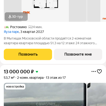
3D-тур
Ростокино
24 мин.
Яуза парк
, 3 квартал 2027
В Мытищах Московской области продаётся 2-комнатная
квартира квартира площадью 51.3 на 12 этаже 24 этажного
дома (корпус 7, секция 1) в проекте ПИК «Яуза парк». Удобное
расположение 5 минут пешком до ж/д станции Мытищи и 20
Позвонить
Позвоните мне
минут на автомобиле до
13 000 000
₽
53,7 м²
2-комн. квартира
13 этаж из 17
новостройка