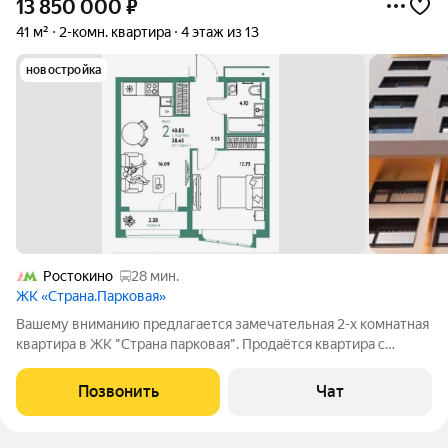
13 850 000
₽
41 м²
2-комн. квартира
4 этаж из 13
новостройка
Ростокино
28 мин.
ЖК «Страна.Парковая»
Вашему вниманию предлагается замечательная 2-х комнатная
квартира в ЖК "Страна парковая". Продаётся квартира с
отличной планировкой в надежном жилом комплексе.
Шикарный вариант как для инвестиций, так и просто для
Позвонить
Чат
жизни. Вместе с покупкой квартиры вы