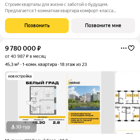
Строим кварталы для жизни с заботой о будущем.
Предлагается 1-комнатная квартира комфорт-класса
площадью 47.34 кв.м в Мытищи Парк, корпус 6КВ на 15-м
этаже, в жилом комплексе "Мытищи Парк".Квартиру в
Позвонить
Позвоните мне
комплексе на выбор: может быть как с отделкой,
9 780 000
₽
от 40 987 ₽ в месяц
45,3 м²
1-комн. квартира
18 этаж из 23
новостройка
3D-тур