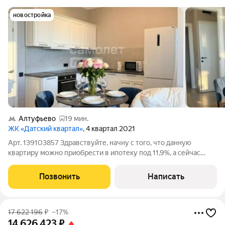
новостройка
Алтуфьево
19 мин.
ЖК «Датский квартал»
, 4 квартал 2021
Арт. 139103857 Здравствуйте, начну с того, что данную
квартиру можно приобрести в ипотеку под 11,9%, а сейчас
расскажу, почему Вам захочется жить именно здесь: квартира
просторная, в ней есть воздух и много света, а планировка
Позвонить
Написать
позволяет собирать
17 622 196
₽
–17%
14 626 423
₽