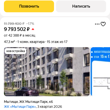
уютная квартира евроформата в ЖК «Мытищи Лайт»: в
Позвонить
Написать
монолитно-кирпичном доме 2017 года
11 799 400
₽
–17%
9 793 502
₽
от 42 388 ₽ в месяц
47,3 м²
1-комн. квартира
15 этаж из 17
новостройка
Мытищи
,
ЖК Мытищи Парк
,
к6
ЖК «Мытищи Парк»
, 3 квартал 2026