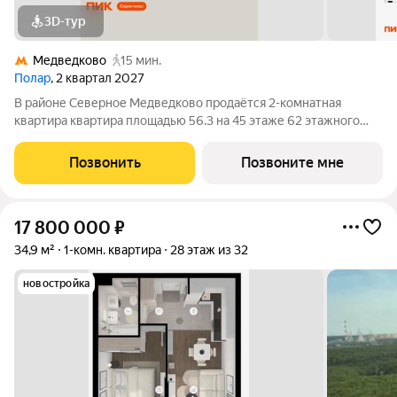
3D-тур
Медведково
15 мин.
Полар
, 2 квартал 2027
В районе Северное Медведково продаётся 2-комнатная
квартира квартира площадью 56.3 на 45 этаже 62 этажного
дома (корпус 1.5, секция 2) в проекте ПИК «Полар». Удобное
расположение 17 минут пешком до станции метро
Позвонить
Позвоните мне
«Медведково». 8 минут на автомобиле до
17 800 000
₽
34,9 м²
1-комн. квартира
28 этаж из 32
новостройка