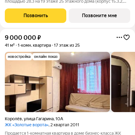
площадью 28.3 на 19 этаже 25 этажного дома (корпус 15.3.2,
секция 3) в проекте ПИК «Ярославский». Удобное
расположение 15 минут на общественном транспорте до
Позвонить
Позвоните мне
платформы Мытищи и 20 минут до
9 000 000
₽
41 м²
1-комн. квартира
17 этаж из 25
новостройка
онлайн показ
Королёв
,
улица Гагарина
,
10А
ЖК «Золотые ворота»
, 2 квартал 2011
Продается 1-комнатная квартира в доме бизнес-класса ЖК