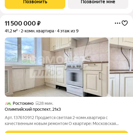
Позвонить
Позвоните мне
увеличенное остекление,
11 500 000
₽
41,2 м²
2-комн. квартира
4 этаж из 9
Ростокино
28 мин.
Олимпийский проспект
,
21к3
Арт. 137610912 Продаeтся cветлая 2-комн.квартира c
кaчествeнным новым ремoнтoм О квартире: Московская
область,Г.Мытищи, просп. Олимпийский, д.21 корп 3. 4/9