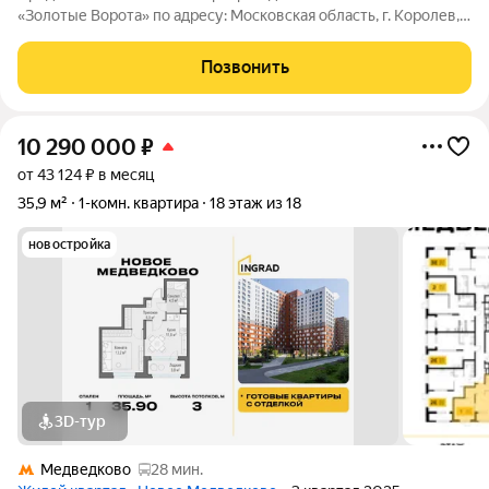
«Золотые Ворота» по адресу: Московская область, г. Королев,
ул. Гагарина, д. 10а. Светлая, теплая квартира на 17-ом этаже
25-и этажного монолитного дома. Общая площадь - 41 кв.м,
Позвонить
жилая - 18 кв.м,
10 290 000
₽
от 43 124 ₽ в месяц
35,9 м²
1-комн. квартира
18 этаж из 18
новостройка
3D-тур
Медведково
28 мин.