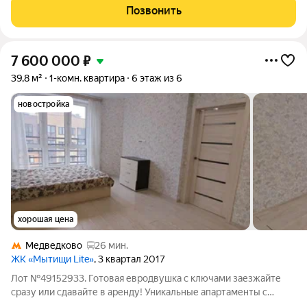
киpпичногo домa, построенного по индивидуальному проекту
Позвонить
в 2001 году компанией
7 600 000
₽
39,8 м²
1-комн. квартира
6 этаж из 6
новостройка
хорошая цена
Медведково
26 мин.
ЖК «Мытищи Lite»
, 3 квартал 2017
Лот №49152933. Готовая евродвушка с ключами заезжайте
сразу или сдавайте в аренду! Уникальные апартаменты с
возможностью временной регистрации! Продаётся светлая и