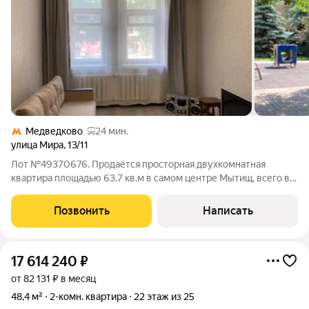
Медведково
24 мин.
улица Мира
,
13/11
Лот №49370676. Продаётся просторная двухкомнатная
квартира площадью 63,7 кв.м в самом центре Мытищ, всего в 5
км от МКАД по Ярославскому шоссе. Это тёплый кирпичный
пятиэтажный дом, где квартира расположена на первом этаже,
Позвонить
Написать
но здесь нет типичных
17 614 240
₽
от 82 131 ₽ в месяц
48,4 м²
2-комн. квартира
22 этаж из 25