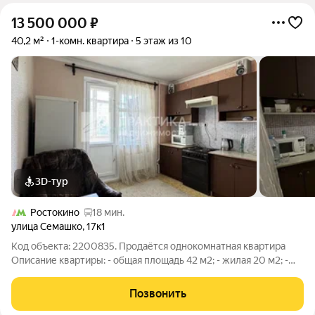
13 500 000
₽
40,2 м²
1-комн. квартира
5 этаж из 10
3D-тур
Ростокино
18 мин.
улица Семашко
,
17к1
Код объекта: 2200835. Продаётся однокомнатная квартира
Описание квартиры: - общая площадь 42 м2; - жилая 20 м2; -
кухня 10 м2; - потолки 2,7м; - понадобится освежить ремонт; -
окна выходят во двор, - балкон, - совмещенный санузел, -
Позвонить
мебель остаётся.