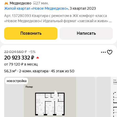
Медведково
27 мин.
Жилой квартал «Новое Медведково»
, 3 квартал 2023
Арт. 137280393 Квартира с ремонтом в ЖК комфорт-класса
«Новое Медведково»! Идеальный формат «заезжай и живи» в
одном из самых развитых и экологичных районов
Подмосковья. 1) Локация и домАдрес: МО, г. Мытищи, проспект
Позвонить
Написать
Астрахова, д. 14. Расположение: 2
22 024 560
₽
–5%
20 923 332
₽
от 79 120 ₽ в месяц
56,3 м²
2-комн. квартира
45 этаж из 50
новостройка