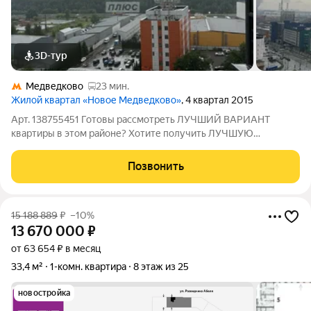
3D-тур
Медведково
23 мин.
Жилой квартал «Новое Медведково»
, 4 квартал 2015
Арт. 138755451 Готовы рассмотреть ЛУЧШИЙ ВАРИАНТ
квартиры в этом районе? Хотите получить ЛУЧШУЮ
СТОИМОСТЬ квартиры в этом районе? Ищите квартиру с
ГАРАНТИЕЙ БЕЗОПАСНОСТИ? Тогда эта КВАРТИРА ДЛЯ ВАС!
Позвонить
Однокомнатная квартира, расположенная по адресу:
15 188 889
₽
–10%
13 670 000
₽
от 63 654 ₽ в месяц
33,4 м²
1-комн. квартира
8 этаж из 25
новостройка