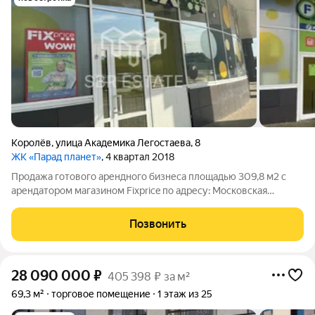
Королёв
,
улица Академика Легостаева
,
8
ЖК «Парад планет»
, 4 квартал 2018
Продажа готового арендного бизнеса площадью 309,8 м2 с
арендатором магазином Fixprice по адресу: Московская
Область, г. Королёв, ул. Академика Легостаева, д. 8 (44 минуты
транспортом от метро Ростокино). 1 линия домов. Помещение
Позвонить
площадью 309,8 м2,
28 090 000
₽
405 398 ₽ за м²
69,3 м²
торговое помещение
1 этаж из 25