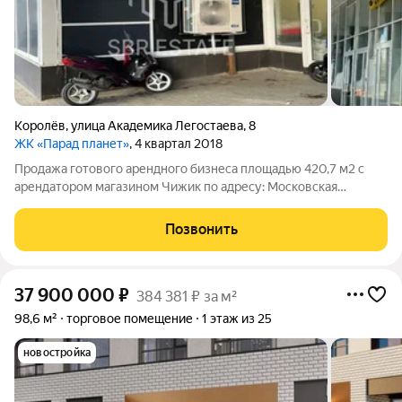
Королёв
,
улица Академика Легостаева
,
8
ЖК «Парад планет»
, 4 квартал 2018
Продажа готового арендного бизнеса площадью 420,7 м2 с
арендатором магазином Чижик по адресу: Московская
Область, г. Королёв, ул. Академика Легостаева, д. 8 (44 минуты
транспортом от метро Ростокино). 1 линия домов. Помещение
Позвонить
площадью 420,7 м2,
37 900 000
₽
384 381 ₽ за м²
98,6 м²
торговое помещение
1 этаж из 25
новостройка