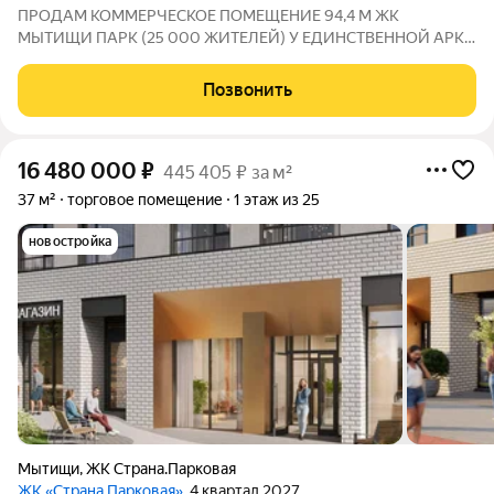
ПРОДАМ КОММЕРЧЕСКОЕ ПОМЕЩЕНИЕ 94,4 М ЖК
МЫТИЩИ ПАРК (25 000 ЖИТЕЛЕЙ) У ЕДИНСТВЕННОЙ АРКИ
ВО ДВОР РЯДОМ МАГНИТ И КРАСНОЕБЕЛОЕ Цена: 28 500
000 руб Площадь: 94,4 м Локация: Московская область, г.
Позвонить
Мытищи, ул. Стрельбище Динамо. ЖК «Мытищи Парк» (ГК
16 480 000
₽
445 405 ₽ за м²
37 м²
торговое помещение
1 этаж из 25
новостройка
Мытищи
,
ЖК Страна.Парковая
ЖК «Страна.Парковая»
, 4 квартал 2027