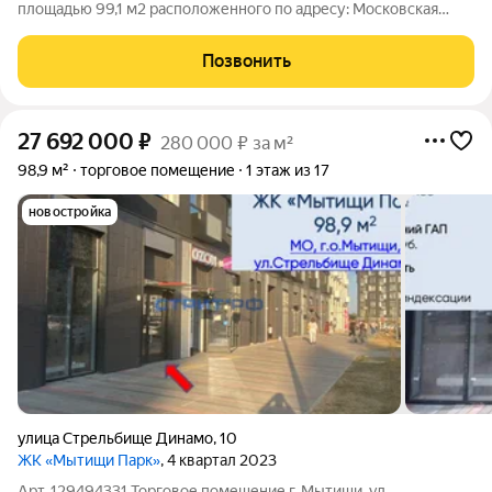
площадью 99,1 м2 расположенного по адресу: Московская
область, Мытищи, улица Стрельбище Динамо, 10 ( 25 минут на
транспорте от метро Медведково). Помещение располагается
Позвонить
на 1-м этаже первой
27 692 000
₽
280 000 ₽ за м²
98,9 м²
торговое помещение
1 этаж из 17
новостройка
улица Стрельбище Динамо
,
10
ЖК «Мытищи Парк»
, 4 квартал 2023
Арт. 129494331 Торговое помещение г. Мытищи, ул.