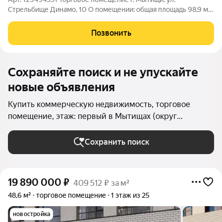
Стрельбище Динамо, 10 О помещении: общая площадь 98,9 м2
1 этаж 1 входная группа помещение в центре ЖК первая линия
все городские инженерные коммуникации техническая
Позвонить
вытяжка О локации: густонаселенный
Сохраняйте поиск и не упускайте
новые объявления
Купить коммерческую недвижимость, торговое
помещение, этаж: первый в Мытищах (округ
Мытищи)
Сохранить поиск
19 890 000
₽
409 512 ₽ за м²
48,6 м²
торговое помещение
1 этаж из 25
новостройка