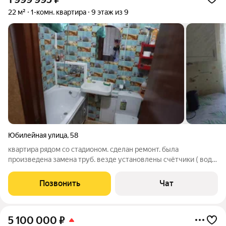
22 м²
1-комн. квартира
9 этаж из 9
Юбилейная улица
,
58
квартира рядом со стадионом. сделан ремонт. была
произведена замена труб. везде установлены счётчики ( вода
хол.гор., газ, свет) можно заехать и жить. по желанию могу
оставить мебель. рядом находится дет.сад., магазины.
Позвонить
Чат
рассматриваю аренду с
5 100 000
₽