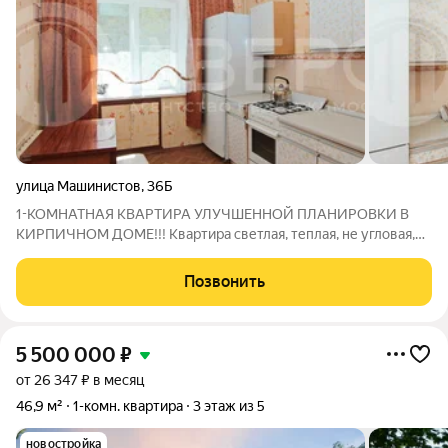
улица Машинистов
,
36Б
1-КОМНАТНАЯ КВАРТИРА УЛУЧШЕННОЙ ПЛАНИРОВКИ В
КИРПИЧНОМ ДОМЕ!!! Квартира светлая, теплая, не угловая,
окна выходят на восточную и западную стороны. Просторная
жилая комната (17 кв.м.) с выходом на балкон с подполом для
Позвонить
хранения, Вместительная кухня (9
5 500 000
₽
от 26 347 ₽ в месяц
46,9 м²
1-комн. квартира
3 этаж из 5
новостройка