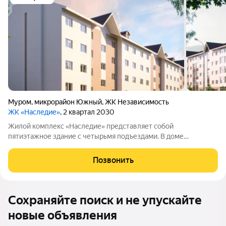
Муром
,
микрорайон Южный
,
ЖК Независимость
ЖК «Наследие»
, 2 квартал 2030
Жилой комплекс «Наследие» представляет собой
пятиэтажное здание с четырьмя подъездами. В доме
расположено 56 квартир и два помещения коммерческого
назначения. Комплекс находится в благоустроенном
Позвонить
микрорайоне. На придомовой территории есть современная
Сохраняйте поиск и не упускайте
новые объявления