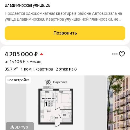
Владимирская улица
,
28
Продается однокомнатная квартира в районе Автовокзала на
улице Владимирская. Квартира улучшенной планировки, не
угловая, на втором этаже пятиэтажного кирпичного дома. Дом
удачно расположен. Вся инфраструктура рядом. В квартире
Позвонить
просторная кухня около
4 205 000
₽
от 15 106 ₽ в месяц
35,7 м²
1-комн. квартира
2 этаж из 8
новостройка
3D-тур