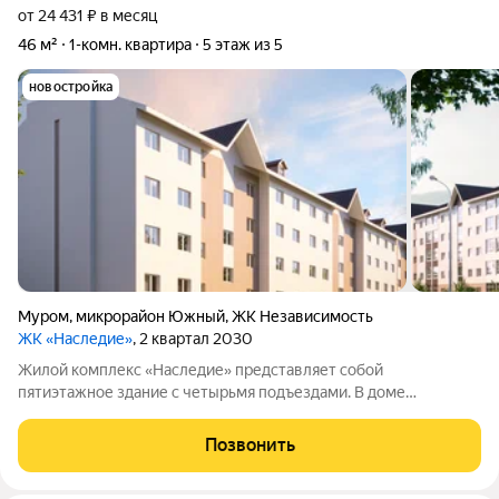
от 24 431 ₽ в месяц
46 м²
1-комн. квартира
5 этаж из 5
новостройка
Муром
,
микрорайон Южный
,
ЖК Независимость
ЖК «Наследие»
, 2 квартал 2030
Жилой комплекс «Наследие» представляет собой
пятиэтажное здание с четырьмя подъездами. В доме
расположено 56 квартир и два помещения коммерческого
назначения. Комплекс находится в благоустроенном
Позвонить
микрорайоне. На придомовой территории есть современная