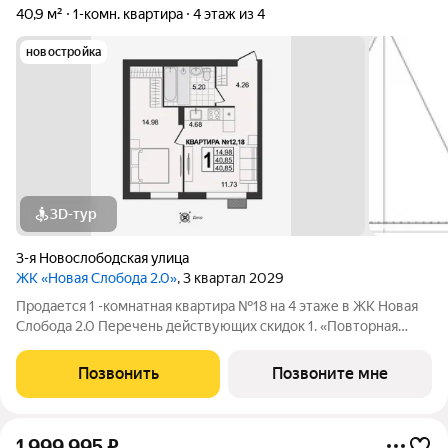
40,9 м²
1-комн. квартира
4 этаж из 4
новостройка
3D-тур
3-я Новослободская улица
ЖК «Новая Слобода 2.0»
, 3 квартал 2029
Продается 1 -комнатная квартира №18 на 4 этаже в ЖК Новая
Слобода 2.0 Перечень действующих скидок 1. «Повторная
покупка» 2% 2. «Для участников СВО и сотрудников ОПК/ВПК»
2% 3. «Большой семье большая скидка» от 1% до 3% По
Позвонить
Позвоните мне
каждому виду скидок
1 999 995
₽