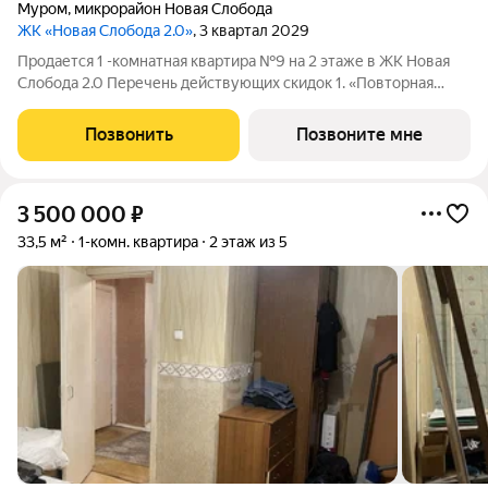
Муром
,
микрорайон Новая Слобода
ЖК «Новая Слобода 2.0»
, 3 квартал 2029
Продается 1 -комнатная квартира №9 на 2 этаже в ЖК Новая
Слобода 2.0 Перечень действующих скидок 1. «Повторная
покупка» 2% 2. «Для участников СВО и сотрудников ОПК/ВПК»
2% 3. «Большой семье большая скидка» от 1% до 3% По
Позвонить
Позвоните мне
каждому виду скидок
3 500 000
₽
33,5 м²
1-комн. квартира
2 этаж из 5