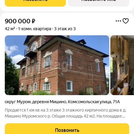
каждому виду скидок
900 000
₽
42 м²
1-комн. квартира
3 этаж из 3
округ Муром
,
деревня Мишино
,
Комсомольская улица
,
71А
Продается 1 км кв на 3 этаже 3 этажного кирпичного дома в д.
Мишино Муромского р. Общая площадь 42 м2. На площадке
только одна квартира. Дом дореволюционной старинной
постройки.,некогда принадлежащий местному барину.В
Позвонить