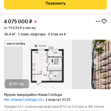
совмещенный санузел; застекленная лоджия, с выходом из
Позвонить
комнаты; установлены окна ПВХ, качественные
4 075 000
₽
от 14 639 ₽ в месяц
36,4 м²
1-комн. квартира
4 этаж из 8
новостройка
3D-тур
Муром
,
микрорайон Новая Слобода
ЖК «Новая Слобода 2.0»
, 3 квартал 2029
Продается 1 -комнатная квартира №32 на 4 этаже в ЖК Новая