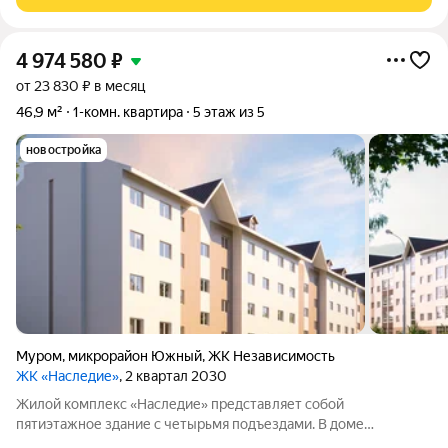
квартире индивидуальное газовое
4 974 580
₽
от 23 830 ₽ в месяц
46,9 м²
1-комн. квартира
5 этаж из 5
новостройка
Муром
,
микрорайон Южный
,
ЖК Независимость
ЖК «Наследие»
, 2 квартал 2030
Жилой комплекс «Наследие» представляет собой
пятиэтажное здание с четырьмя подъездами. В доме
расположено 56 квартир и два помещения коммерческого