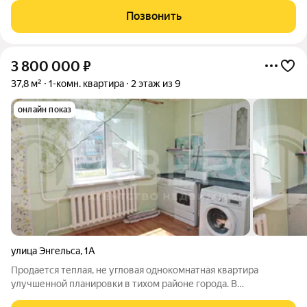
назначения. Комплекс находится в благоустроенном
Позвонить
микрорайоне. На придомовой территории есть современная
3 800 000
₽
37,8 м²
1-комн. квартира
2 этаж из 9
онлайн показ
улица Энгельса
,
1А
Продается теплая, не угловая однокомнатная квартира
улучшенной планировки в тихом районе города. В
квартире:просторная кухня, комната, прихожая и