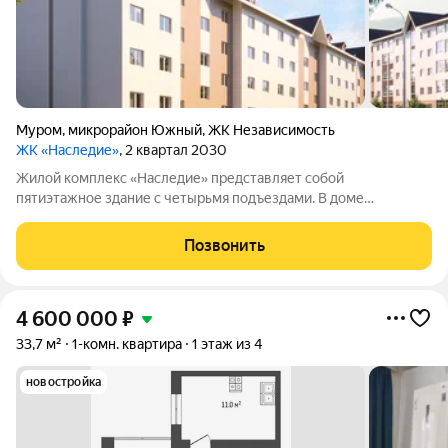
Муром
,
микрорайон Южный
,
ЖК Независимость
ЖК «Наследие»
, 2 квартал 2030
Жилой комплекс «Наследие» представляет собой
пятиэтажное здание с четырьмя подъездами. В доме
расположено 56 квартир и два помещения коммерческого
назначения. Комплекс находится в благоустроенном
Позвонить
микрорайоне. На придомовой территории есть современная
4 600 000
₽
33,7 м²
1-комн. квартира
1 этаж из 4
новостройка