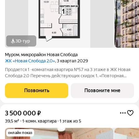
3D-тур
Муром
,
микрорайон Новая Слобода
ЖК «Новая Слобода 2.0»
, 3 квартал 2029
Продается 1 -комнатная квартира №57 на 3 этаже в ЖК Новая
Слобода 2.0 Перечень действующих скидок 1. «Повторная
покупка» 2% 2. «Для участников СВО и сотрудников ОПК/ВПК»
2% 3. «Большой семье большая скидка» от 1% до 3% По
Позвонить
Позвоните мне
каждому виду скидок
3 500 000
₽
39,5 м²
1-комн. квартира
1 этаж из 5
онлайн показ