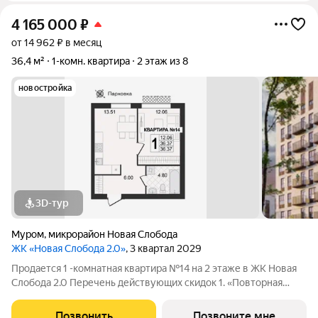
4 165 000
₽
от 14 962 ₽ в месяц
36,4 м²
1-комн. квартира
2 этаж из 8
новостройка
3D-тур
Муром
,
микрорайон Новая Слобода
ЖК «Новая Слобода 2.0»
, 3 квартал 2029
Продается 1 -комнатная квартира №14 на 2 этаже в ЖК Новая
Слобода 2.0 Перечень действующих скидок 1. «Повторная
покупка» 2% 2. «Для участников СВО и сотрудников ОПК/ВПК»
2% 3. «Большой семье большая скидка» от 1% до 3% По
Позвонить
Позвоните мне