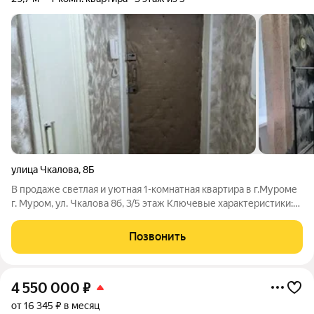
улица Чкалова
,
8Б
В продаже светлая и уютная 1-комнатная квартира в г.Муроме
г. Муром, ул. Чкалова 8б, 3/5 этаж Ключевые характеристики:
Общая площадь: 29.7 кв.м Особенности планировки: Угловая
квартира повышенная освещенность Фасад утеплен
Позвонить
комфортный
4 550 000
₽
от 16 345 ₽ в месяц