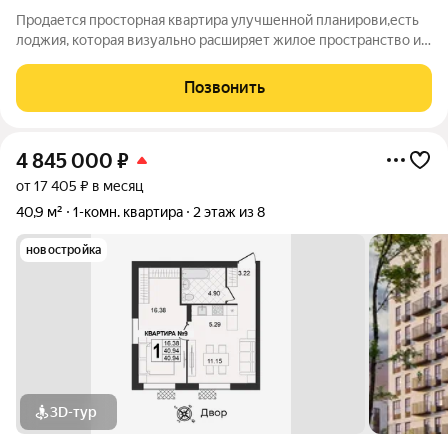
Продается просторная квартира улучшенной планирови,есть
лоджия, которая визуально расширяет жилое пространство и
наполняет его светом. Установлены пластиковые окна.
Планировка продумана и функциональна: в прихожей
Позвонить
обустроена удобная встроенная
4 845 000
₽
от 17 405 ₽ в месяц
40,9 м²
1-комн. квартира
2 этаж из 8
новостройка
3D-тур