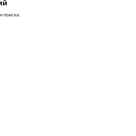
ий
н поиска.