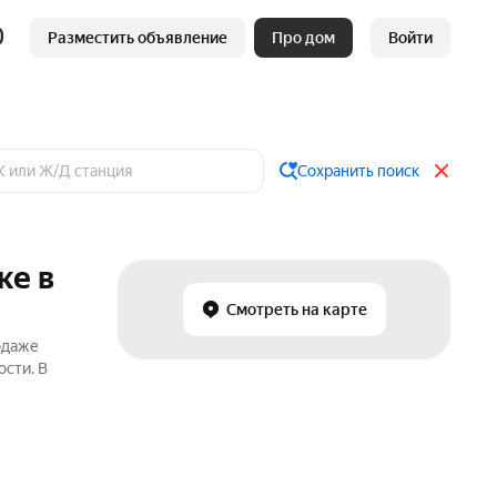
Разместить объявление
Про дом
Войти
Сохранить поиск
ке в
Смотреть на карте
одаже
ости. В