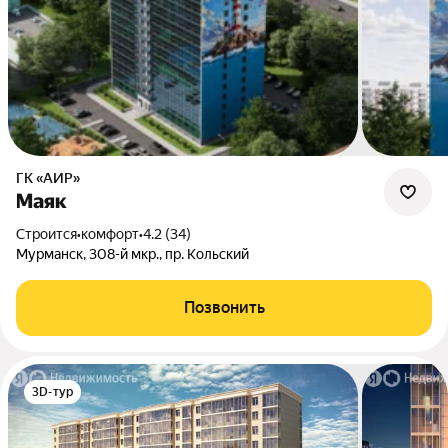
ГК «АИР»
Маяк
Строится
•
комфорт
•
4.2 (34)
Мурманск, 308-й мкр., пр. Кольский
Позвонить
3D-тур