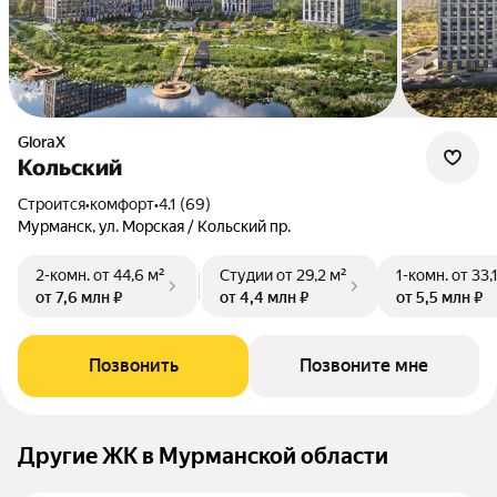
GloraX
Кольский
Строится
•
комфорт
•
4.1 (69)
Мурманск, ул. Морская / Кольский пр.
2-комн.
от 44,6 м²
Студии
от 29,2 м²
1-комн.
от 33,
от 7,6 млн ₽
от 4,4 млн ₽
от 5,5 млн ₽
Позвонить
Позвоните мне
Другие ЖК в Мурманской области