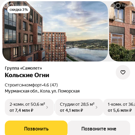
скидка 3%
Группа «Самолет»
Кольские Огни
Строится
•
комфорт
•
4.6 (47)
Мурманская обл., Кола, ул. Поморская
2-комн.
от 50,6 м²
Студии
от 28,5 м²
1-комн.
от 36,
от 7,4 млн ₽
от 4,1 млн ₽
от 5,6 млн ₽
Позвонить
Позвоните мне