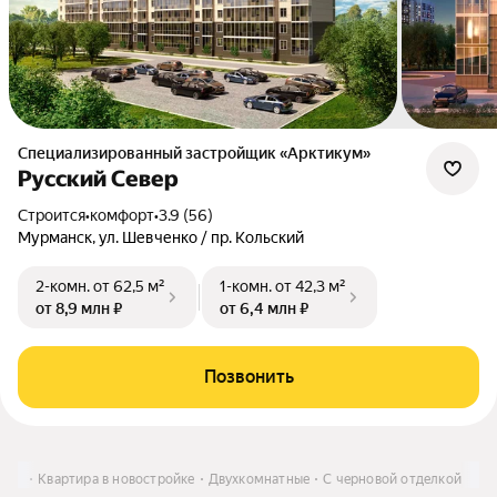
Специализированный застройщик «Арктикум»
Русский Север
Строится
•
комфорт
•
3.9 (56)
Мурманск, ул. Шевченко / пр. Кольский
2-комн.
от 62,5 м²
1-комн.
от 42,3 м²
от 8,9 млн ₽
от 6,4 млн ₽
Позвонить
пить
Квартира в новостройке
Двухкомнатные
С черновой отделкой