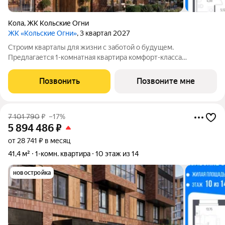
Кола
,
ЖК Кольские Огни
ЖК «Кольские Огни»
, 3 квартал 2027
Строим кварталы для жизни с заботой о будущем.
Предлагается 1-комнатная квартира комфорт-класса
площадью 41.42 кв.м в корпусе Кольские Огни, корпус 2КВ на
4-м этаже, в жилом комплексе "Кольские Огни". Квартиры
Позвонить
Позвоните мне
сдаются без отделки, а значит, вы легко
7 101 790
₽
–17%
5 894 486
₽
от 28 741 ₽ в месяц
41,4 м²
1-комн. квартира
10 этаж из 14
новостройка