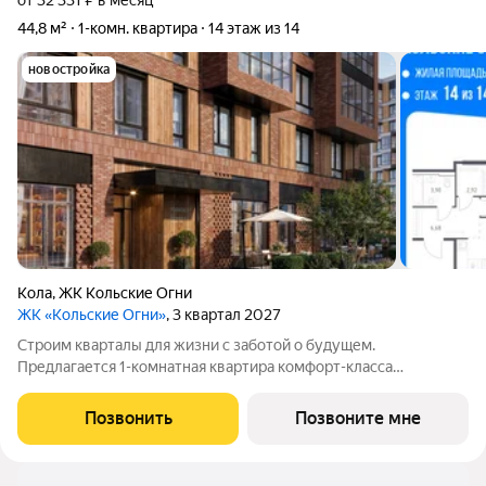
от 32 331 ₽ в месяц
44,8 м²
1-комн. квартира
14 этаж из 14
новостройка
Кола
,
ЖК Кольские Огни
ЖК «Кольские Огни»
, 3 квартал 2027
Строим кварталы для жизни с заботой о будущем.
Предлагается 1-комнатная квартира комфорт-класса
площадью 44.77 кв.м в корпусе Кольские Огни, корпус 3КВ на
14-м этаже, в жилом комплексе "Кольские Огни". Квартиры
Позвонить
Позвоните мне
сдаются без отделки, а значит, вы легко