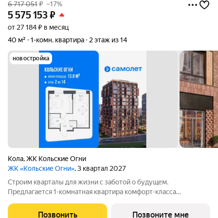
6 717 051
₽
–17%
5 575 153
₽
от 27 184 ₽ в месяц
40 м²
1-комн. квартира
2 этаж из 14
новостройка
Кола
,
ЖК Кольские Огни
ЖК «Кольские Огни»
, 3 квартал 2027
Строим кварталы для жизни с заботой о будущем.
Предлагается 1-комнатная квартира комфорт-класса
площадью 40.02 кв.м в корпусе Кольские Огни, корпус 2КВ на
2-м этаже, в жилом комплексе "Кольские Огни". Квартиры
Позвонить
Позвоните мне