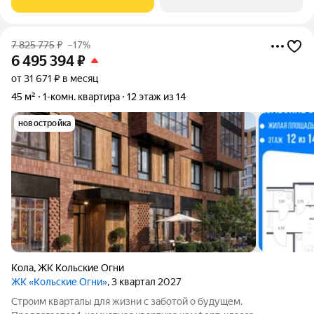
сдаются без отделки, а значит, вы легко
7 825 775
₽
–17%
6 495 394
₽
от 31 671 ₽ в месяц
45 м²
1-комн. квартира
12 этаж из 14
новостройка
Кола
,
ЖК Кольские Огни
ЖК «Кольские Огни»
, 3 квартал 2027
Строим кварталы для жизни с заботой о будущем.