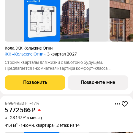
Кола
,
ЖК Кольские Огни
ЖК «Кольские Огни»
, 3 квартал 2027
Строим кварталы для жизни с заботой о будущем.
Предлагается 1-комнатная квартира комфорт-класса
площадью 42.33 кв.м в корпусе Кольские Огни, корпус 2КВ на
6-м этаже, в жилом комплексе "Кольские Огни". Квартиры
Позвонить
Позвоните мне
сдаются без отделки, а значит, вы легко
6 954 922
₽
–17%
5 772 586
₽
от 28 147 ₽ в месяц
41,4 м²
1-комн. квартира
2 этаж из 14