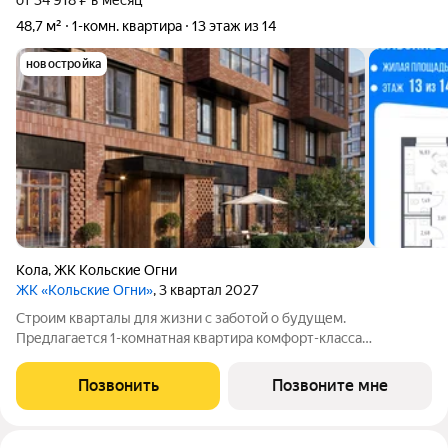
от 34 918 ₽ в месяц
48,7 м²
1-комн. квартира
13 этаж из 14
новостройка
Кола
,
ЖК Кольские Огни
ЖК «Кольские Огни»
, 3 квартал 2027
Строим кварталы для жизни с заботой о будущем.
Предлагается 1-комнатная квартира комфорт-класса
площадью 48.74 кв.м в корпусе Кольские Огни, корпус 2КВ на
13-м этаже, в жилом комплексе "Кольские Огни". Квартиры
Позвонить
Позвоните мне
сдаются без отделки, а значит, вы легко