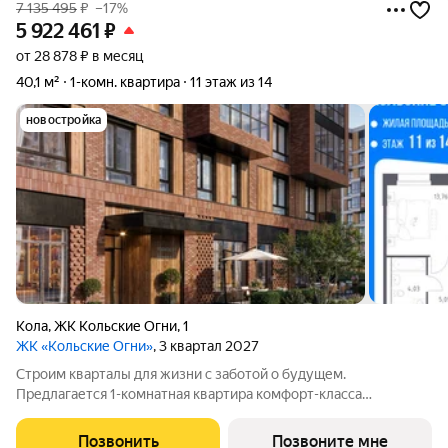
7 135 495
₽
–17%
5 922 461
₽
от 28 878 ₽ в месяц
40,1 м²
1-комн. квартира
11 этаж из 14
новостройка
Кола
,
ЖК Кольские Огни
,
1
ЖК «Кольские Огни»
, 3 квартал 2027
Строим кварталы для жизни с заботой о будущем.
Предлагается 1-комнатная квартира комфорт-класса
площадью 40.11 кв.м в корпусе Кольские Огни, корпус 1КВ на
11-м этаже, в жилом комплексе "Кольские Огни". Квартиры
Позвонить
Позвоните мне