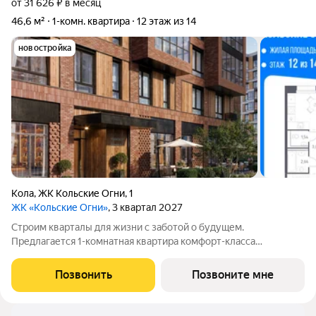
от 31 626 ₽ в месяц
46,6 м²
1-комн. квартира
12 этаж из 14
новостройка
Кола
,
ЖК Кольские Огни
,
1
ЖК «Кольские Огни»
, 3 квартал 2027
Строим кварталы для жизни с заботой о будущем.
Предлагается 1-комнатная квартира комфорт-класса
площадью 46.63 кв.м в корпусе Кольские Огни, корпус 1КВ на
12-м этаже, в жилом комплексе "Кольские Огни". Квартиры
Позвонить
Позвоните мне
сдаются без отделки, а значит, вы легко