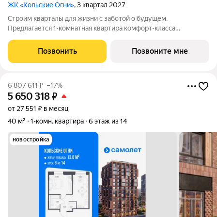
ЖК «Кольские Огни»
, 3 квартал 2027
Строим кварталы для жизни с заботой о будущем.
Предлагается 1-комнатная квартира комфорт-класса
площадью 40.02 кв.м в корпусе Кольские Огни, корпус 2КВ на
8-м этаже, в жилом комплексе "Кольские Огни". Квартиры
Позвонить
Позвоните мне
сдаются без отделки, а значит, вы легко
6 807 611
₽
–17%
5 650 318
₽
от 27 551 ₽ в месяц
40 м²
1-комн. квартира
6 этаж из 14
новостройка