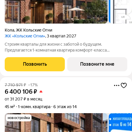
Кола
,
ЖК Кольские Огни
ЖК «Кольские Огни»
, 3 квартал 2027
Строим кварталы для жизни с заботой о будущем.
Предлагается 1-комнатная квартира комфорт-класса
площадью 41.42 кв.м в корпусе Кольские Огни, корпус 2КВ на
10-м этаже, в жилом комплексе "Кольские Огни". Квартиры
Позвонить
Позвоните мне
сдаются без отделки, а значит, вы легко
7 710 971
₽
–17%
6 400 106
₽
от 31 207 ₽ в месяц
45 м²
1-комн. квартира
6 этаж из 14
новостройка