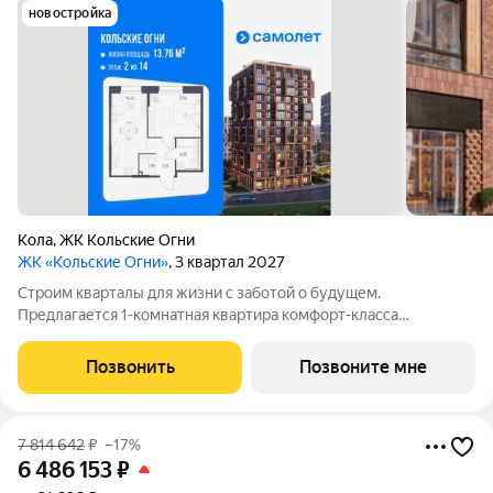
новостройка
Кола
,
ЖК Кольские Огни
ЖК «Кольские Огни»
, 3 квартал 2027
Строим кварталы для жизни с заботой о будущем.
Предлагается 1-комнатная квартира комфорт-класса
площадью 41.4 кв.м в корпусе Кольские Огни, корпус 2КВ на 2-
м этаже, в жилом комплексе "Кольские Огни". Квартиры
Позвонить
Позвоните мне
сдаются без отделки, а значит, вы легко
7 814 642
₽
–17%
6 486 153
₽