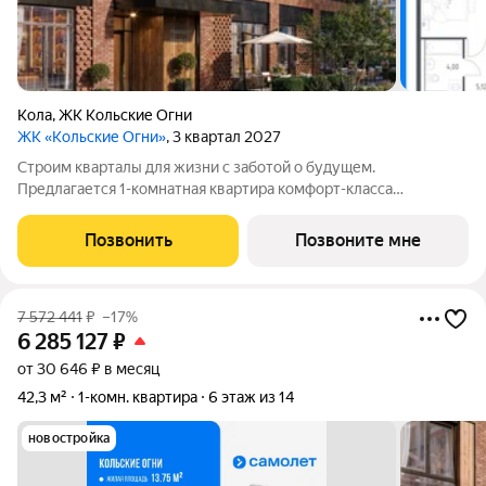
Кола
,
ЖК Кольские Огни
ЖК «Кольские Огни»
, 3 квартал 2027
Строим кварталы для жизни с заботой о будущем.
Предлагается 1-комнатная квартира комфорт-класса
площадью 41.42 кв.м в корпусе Кольские Огни, корпус 2КВ на
8-м этаже, в жилом комплексе "Кольские Огни". Квартиры
Позвонить
Позвоните мне
сдаются без отделки, а значит, вы легко
7 572 441
₽
–17%
6 285 127
₽
от 30 646 ₽ в месяц
42,3 м²
1-комн. квартира
6 этаж из 14
новостройка