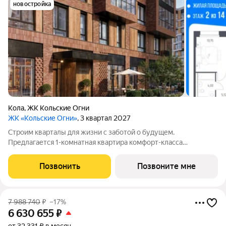
новостройка
Кола
,
ЖК Кольские Огни
ЖК «Кольские Огни»
, 3 квартал 2027
Строим кварталы для жизни с заботой о будущем.
Предлагается 1-комнатная квартира комфорт-класса
площадью 41.42 кв.м в корпусе Кольские Огни, корпус 2КВ на
2-м этаже, в жилом комплексе "Кольские Огни". Квартиры
Позвонить
Позвоните мне
сдаются без отделки, а значит, вы легко
7 988 740
₽
–17%
6 630 655
₽