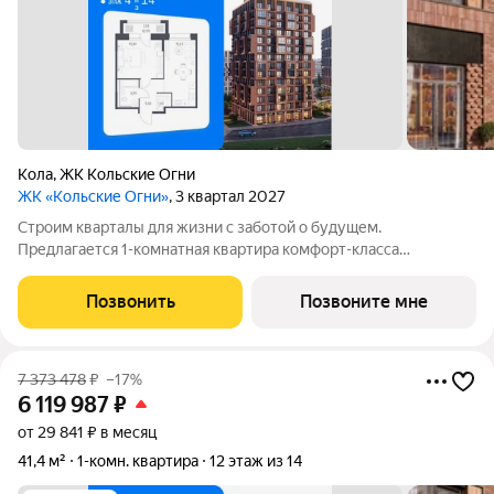
Кола
,
ЖК Кольские Огни
ЖК «Кольские Огни»
, 3 квартал 2027
Строим кварталы для жизни с заботой о будущем.
Предлагается 1-комнатная квартира комфорт-класса
площадью 40.93 кв.м в корпусе Кольские Огни, корпус 2КВ на
4-м этаже, в жилом комплексе "Кольские Огни". Квартиры
Позвонить
Позвоните мне
сдаются без отделки, а значит, вы легко
7 373 478
₽
–17%
6 119 987
₽
от 29 841 ₽ в месяц
41,4 м²
1-комн. квартира
12 этаж из 14