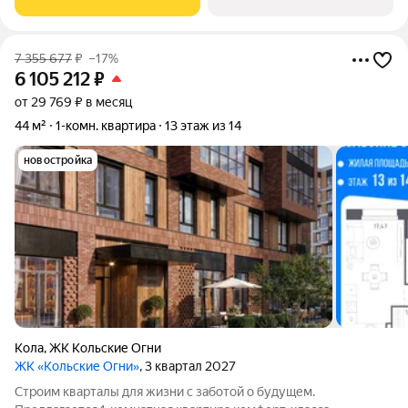
сдаются без отделки, а значит, вы легко
7 355 677
₽
–17%
6 105 212
₽
от 29 769 ₽ в месяц
44 м²
1-комн. квартира
13 этаж из 14
новостройка
Кола
,
ЖК Кольские Огни
ЖК «Кольские Огни»
, 3 квартал 2027
Строим кварталы для жизни с заботой о будущем.