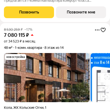
Предлагается 1-комнатная квартира комфорт-класса
площадью 44.97 кв.м в корпусе Кольские Огни, корпус 2КВ на
12-м этаже, в жилом комплексе "Кольские Огни". Квартиры
Позвонить
Позвоните мне
сдаются без отделки, а значит, вы легко
8 530 259
₽
–17%
7 080 115
₽
от 34 523 ₽ в месяц
48 м²
1-комн. квартира
8 этаж из 14
новостройка
Кола
,
ЖК Кольские Огни
,
1