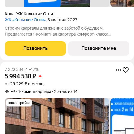
Кола
,
ЖК Кольские Огни
ЖК «Кольские Огни»
, 3 квартал 2027
Строим кварталы для жизни с заботой о будущем.
Предлагается 1-комнатная квартира комфорт-класса
площадью 40.02 кв.м в корпусе Кольские Огни, корпус 2КВ на
6-м этаже, в жилом комплексе "Кольские Огни". Квартиры
Позвонить
Позвоните мне
сдаются без отделки, а значит, вы легко
7 222 334
₽
–17%
5 994 538
₽
от 29 229 ₽ в месяц
45 м²
1-комн. квартира
2 этаж из 14
новостройка