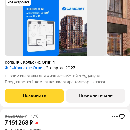
новостройка
Кола
,
ЖК Кольские Огни
,
1
ЖК «Кольские Огни»
, 3 квартал 2027
Строим кварталы для жизни с заботой о будущем.
Предлагается 1-комнатная квартира комфорт-класса
площадью 41.41 кв.м в корпусе Кольские Огни, корпус 1КВ на
12-м этаже, в жилом комплексе "Кольские Огни". Квартиры
Позвонить
Позвоните мне
сдаются без отделки, а значит, вы легко
8 628 033
₽
–17%
7 161 268
₽