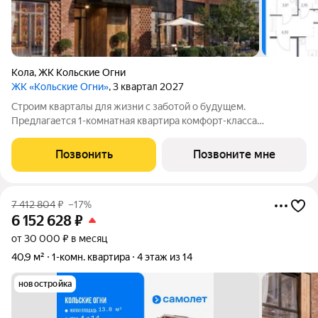
Кола
,
ЖК Кольские Огни
ЖК «Кольские Огни»
, 3 квартал 2027
Строим кварталы для жизни с заботой о будущем.
Предлагается 1-комнатная квартира комфорт-класса
площадью 44.97 кв.м в корпусе Кольские Огни, корпус 2КВ на
2-м этаже, в жилом комплексе "Кольские Огни". Квартиры
Позвонить
Позвоните мне
сдаются без отделки, а значит, вы легко
7 412 804
₽
–17%
6 152 628
₽
от 30 000 ₽ в месяц
40,9 м²
1-комн. квартира
4 этаж из 14
новостройка