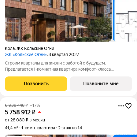
Кола
,
ЖК Кольские Огни
ЖК «Кольские Огни»
, 3 квартал 2027
Строим кварталы для жизни с заботой о будущем.
Предлагается 1-комнатная квартира комфорт-класса
площадью 44.97 кв.м в корпусе Кольские Огни, корпус 2КВ на
6-м этаже, в жилом комплексе "Кольские Огни". Квартиры
Позвонить
Позвоните мне
сдаются без отделки, а значит, вы легко
6 938 448
₽
–17%
5 758 912
₽
от 28 080 ₽ в месяц
41,4 м²
1-комн. квартира
2 этаж из 14