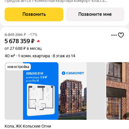
Предлагается 1-комнатная квартира комфорт-класса
площадью 44.04 кв.м в корпусе Кольские Огни, корпус 3КВ на
13-м этаже, в жилом комплексе "Кольские Огни". Квартиры
Позвонить
Позвоните мне
сдаются без отделки, а значит, вы легко
6 841 396
₽
–17%
5 678 359
₽
от 27 688 ₽ в месяц
40 м²
1-комн. квартира
8 этаж из 14
новостройка
Кола
,
ЖК Кольские Огни