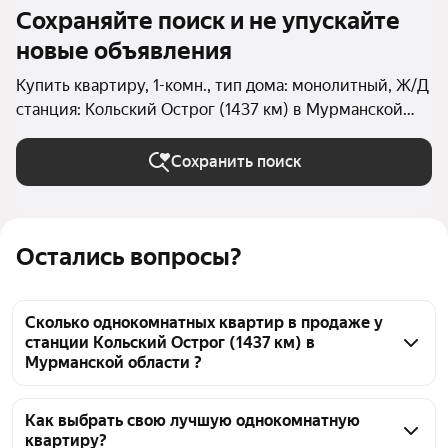
Сохраняйте поиск и не упускайте
новые объявления
Купить квартиру, 1-комн., тип дома: монолитный, Ж/Д
станция: Кольский Острог (1437 км) в Мурманской
области
Сохранить поиск
Остались вопросы?
Сколько однокомнатных квартир в продаже у
станции Кольский Острог (1437 км) в
Мурманской области ?
На Яндекс Недвижимости в продаже у станции 
Кольский Острог (1437 км) в Мурманской области 
Как выбрать свою лучшую однокомнатную
квартиру?
33 однокомнатных квартиры 33 объявления от 