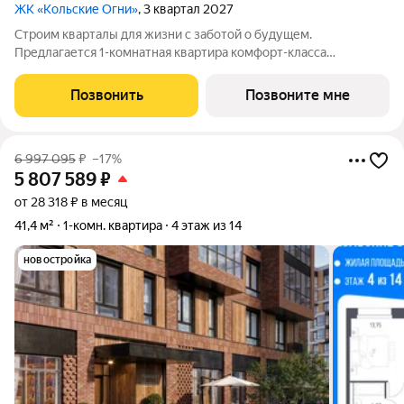
ЖК «Кольские Огни»
, 3 квартал 2027
Строим кварталы для жизни с заботой о будущем.
Предлагается 1-комнатная квартира комфорт-класса
площадью 48.04 кв.м в корпусе Кольские Огни, корпус 1КВ на
8-м этаже, в жилом комплексе "Кольские Огни". Квартиры
Позвонить
Позвоните мне
сдаются без отделки, а значит, вы легко
6 997 095
₽
–17%
5 807 589
₽
от 28 318 ₽ в месяц
41,4 м²
1-комн. квартира
4 этаж из 14
новостройка