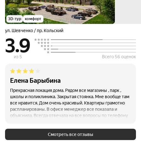
3D-тур
комфорт
ул. Шевченко / пр. Кольский
3.9
из 5
Всего 56 оценок
Елена Барыбина
Прекрасная локация дома. Рядом все магазины , парк ,
школы и поликлиника. Закрытая стоянка. Мне вообще там
все нравится. Дом очень красивый. Квартиры грамотно
распланированы. В офисе менеджер все показала и
объяснила. Всегда отвечала на все вопросы по телефону
и полностью сопровождала всю сделку.Ждем с
нетерпением , когда закончится стройка.
Смотреть все отзывы