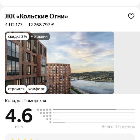
ЖК «Кольские Огни»
4 112 177 — 12 268 797 ₽
скидка 3%
+ 5 акций
строится
комфорт
Кола
,
ул. Поморская
4.6
из 5
Всего 47 оценок