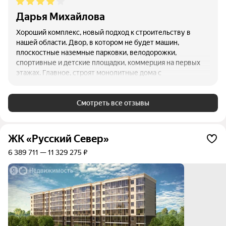
Дарья Михайлова
Хороший комплекс, новый подход к строительству в
нашей области. Двор, в котором не будет машин,
плоскостные наземные парковки, велодорожки,
спортивные и детские площадки, коммерция на первых
этажах. Главное, строят монолитные дома с
современными планировками квартир. Опять же, район
очень хороший, рядом сады, школы, магазины,
набережная, Центральный парк, автобусные остановки.
Смотреть все отзывы
Решаем, какую квартиру выбрать)
ЖК «Русский Север»
6 389 711 — 11 329 275 ₽