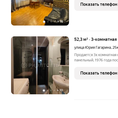
заменены. В ванной и ту
Показать телефон
квартире
+
16
52,3 м² · 3-комнатная
улица Юрия Гагарина
,
25
Продается 3х комнатная 
панельный, 1976 года пос
площадь - 36,6 кв.м. Комна
Комната - 9,2 кв.м. кухня 
Показать телефон
+
10