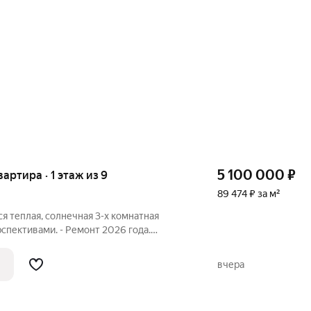
5 100 000
₽
вартира · 1 этаж из 9
89 474 ₽ за м²
я теплая, солнечная 3-х комнатная
спективами. - Ремонт 2026 года.
лось совсем немного до квартиры Вашей
таж. - Планировка смежно-изолированная:
вчера