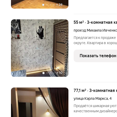
+
26
55 м² · 3-комнатная к
проезд Михаила Ивченк
Предлагается к продаже
округе. Квартира в хор
на разные стороны , обща
замена подводки, труб,с
Показать телефон
+
10
77,1 м² · 3-комнатная
улица Карла Маркса
,
4
Продаётся шикарная уютн
качественным дизайнерс
Мурманска. Квартира ра