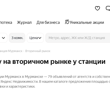
потека
Журнал
Для бизнеса
Уникальные акции
3 комн.
Цена
анция Мурманск
Вторичный рынок
 на вторичном рынке у станции
ии Мурманск в Мурманске — 79 объявлений от агентств и собстве
а Яндекс Недвижимости. В нашем каталоге предложения площадью о
вки и характеристики.