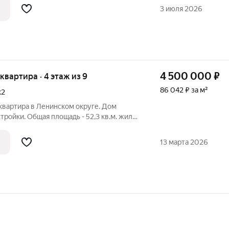
алете полы с подогревом (плитка), полы в
3 июля 2026
4 500 000
₽
 квартира · 4 этаж из 9
86 042 ₽ за м²
к2
квартира в Ленинском округе. Дом
тройки. Общая площадь - 52,3 кв.м. жилая
та - 17,1 кв.м. Комната - 10,3 кв.м.
- 7,1 кв.м. Комнаты
13 марта 2026