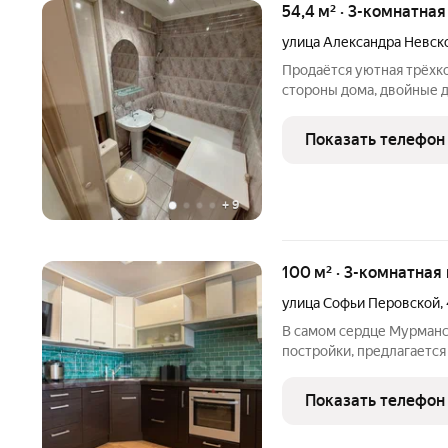
54,4 м² · 3-комнатная
улица Александра Невск
Продаётся уютная трёхко
стороны дома, двойные д
Квартира расположена н
кирпичного дома. Развит
Показать телефон
доступности продуктов
+
9
100 м² · 3-комнатная
улица Софьи Перовской
,
В самом сердце Мурманс
постройки, предлагается
квартира площадью 100 
безопасностью, новая по
Показать телефон
видеонаблюдением и