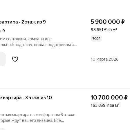
5 900 000
₽
квартира · 2 этаж из 9
93 651 ₽ за м²
о
,
9
торг
ом состоянии, комнаты все
ельный под ключ, полы с подогревом в
тчики, замена входной двери,
одонагреватель, мебель и техника по
10 марта 2026
для людей
10 700 000
₽
я квартира · 3 этаж из 10
163 859 ₽ за м²
атная квартира на комфортном 3 этаже.
торые ждут вашего дизайна. Всё
), трубы