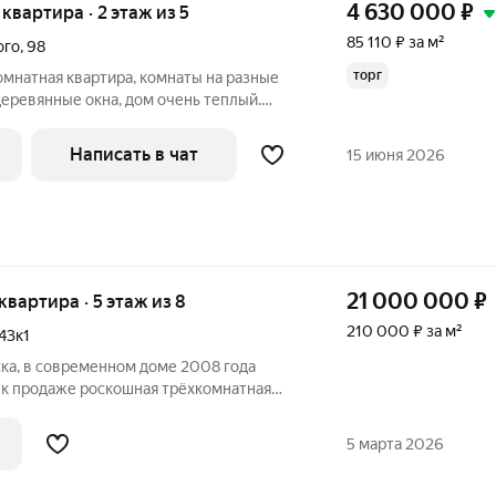
4 630 000
₽
 квартира · 2 этаж из 5
85 110 ₽ за м²
ого
,
98
торг
мнатная квартира, комнаты на разные
еревянные окна, дом очень теплый.
а самом удобном втором этаже
ая инфраструктура, в шаговой
Написать в чат
15 июня 2026
ые
21 000 000
₽
 квартира · 5 этаж из 8
210 000 ₽ за м²
43к1
ка, в современном доме 2008 года
 к продаже роскошная трёхкомнатная
кв.м. Дом отличается повышенной
стройка с огороженной территорией,
5 марта 2026