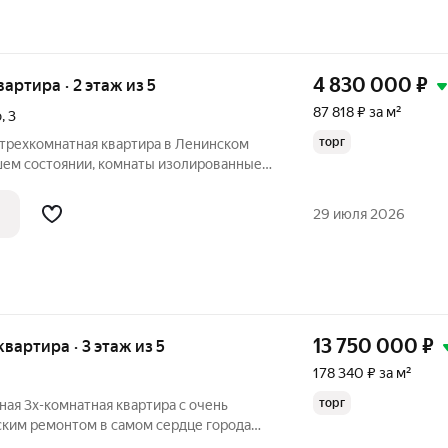
4 830 000
₽
вартира · 2 этаж из 5
87 818 ₽ за м²
о
,
3
торг
 трехкомнатная квартира в Ленинском
ошем состоянии, комнаты изолированные
я площадь 55 кв.м , сан узел раздельный,
четчики, везде стеклопакеты. Встроенная
29 июля 2026
13 750 000
₽
 квартира · 3 этаж из 5
178 340 ₽ за м²
торг
ая 3х-комнатная квартира с очень
ким ремонтом в самом сердце города
сположена на удобном третьем этаже в