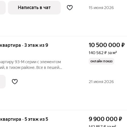
 вас порадует толщиной стен,
Написать в чат
15 июня 2026
ную
10 500 000
₽
 квартира · 3 этаж из 9
140 562 ₽ за м²
онлайн показ
вартиру 93-М серии с элементом
й, в тихом районе. Все в пешей
ая , спортивная площадка . Квартира в
ода. Несовершеннолетних
21 июня 2026
нировка.
9 900 000
₽
 квартира · 5 этаж из 5
142 857 ₽ за м²