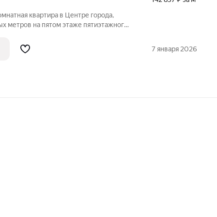
мнатная квартира в Центре города,
ых метров на пятом этаже пятиэтажного
оженного по адресу: город Мурманск, 54-
инцев, дом 7. Жилая площадь составляет
7 января 2026