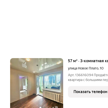
57 м² · 3-комнатная к
улица Новое Плато
,
10
Арт. 136616094 Продаётс
квартира с большими пер
Основное сделано, оста
мечты! - Высокий 1-ый э
Показать телефон
спальня 10
+
19