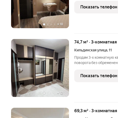
кирпичном доме, который
Показать телефон
обеспечивающей отлич
+
18
74,7 м² · 3-комнатная
Кильдинская улица
,
11
Продам 3-х комнатную к
поворота без обременени
доступности. Рядом детск
собственности с 2009 г
Показать телефон
нет.Узаконенная перепла
+
12
69,3 м² · 3-комнатная