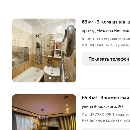
63 м² · 3-комнатная 
проезд Михаила Ивченк
Квартира в хорошем жил
изолированные, с/у разд
ванной, установлены сче
межкомнатных дверей, в
Показать телефон
согласованию, квартира 
+
6
65,3 м² · 3-комнатна
улица Воровского
,
20
Арт. 137280225 Трехкомн
Раздельные комнаты, ко
основное уже сделано: окна массив дерева (Evrotiivi