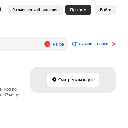
Разместить объявление
Про дом
Войти
1
Сохранить поиск
Район
Смотреть на карте
нников по
т 47 м² до