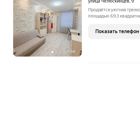
улица Челюскинцев
,
9
Продаётся уютная трехко
площадью 69.3 квадратн
кирпичного дома, распол
й квартал, улица Челюск
Показать телефон
+
14