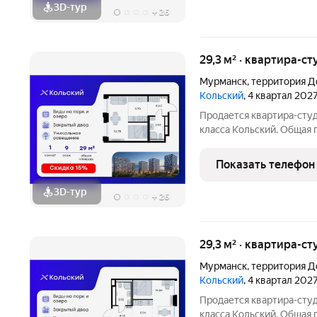
3D-тур
+
26
29,3 м² · квартира-ст
Мурманск
,
территория Д
Кольский
, 4 квартал 202
Продается квартира-студ
класса Кольский. Общая п
которых 14,78 кв. м отве
зону. Номер квартиры - 
Показать телефон
3D-тур
+
26
29,3 м² · квартира-ст
Мурманск
,
территория Д
Кольский
, 4 квартал 202
Продается квартира-студ
класса Кольский. Общая п