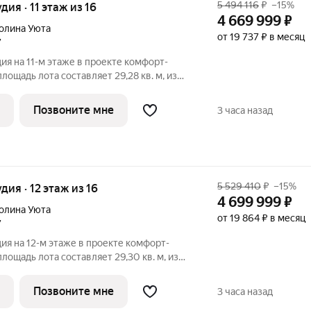
5 494 116
₽
–15%
удия · 11 этаж из 16
4 669 999
₽
олина Уюта
от 19 737 ₽ в месяц
7
ия на 11-м этаже в проекте комфорт-
лощадь лота составляет 29,28 кв. м, из
дено под жилую и 5,94 кв. м под кухонную
124. Преимущества квартиры: зонируемая
Позвоните мне
3 часа назад
5 529 410
₽
–15%
удия · 12 этаж из 16
4 699 999
₽
олина Уюта
от 19 864 ₽ в месяц
7
ия на 12-м этаже в проекте комфорт-
лощадь лота составляет 29,30 кв. м, из
дено под жилую и 5,94 кв. м под кухонную
368. Преимущества квартиры: зонируемая
Позвоните мне
3 часа назад