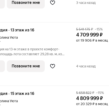
374. Преимущества квартиры: зонируемая
Позвоните мне
3 часа назад
5 541 175
₽
–15%
удия · 13 этаж из 16
4 709 999
₽
олина Уюта
от 19 906 ₽ в месяц
7
ия на 13-м этаже в проекте комфорт-
лощадь лота составляет 29,28 кв. м, из
дено под жилую и 6,00 кв. м под
артиры - 150. Преимущества квартиры:
Позвоните мне
4 часа назад
5 658 822
₽
–15%
удия · 15 этаж из 16
4 809 999
₽
олина Уюта
от 20 329 ₽ в месяц
7