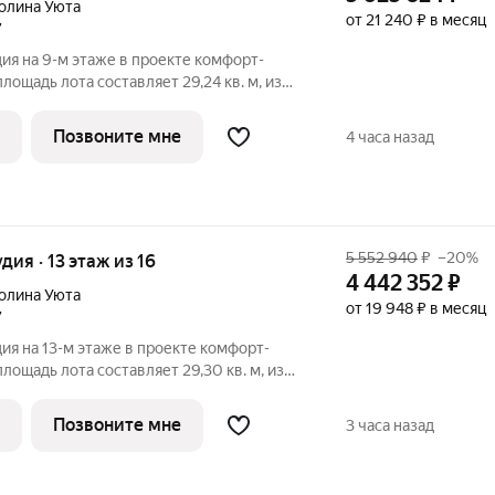
олина Уюта
от 21 240 ₽ в месяц
7
ия на 9-м этаже в проекте комфорт-
лощадь лота составляет 29,24 кв. м, из
дено под жилую и 5,96 кв. м под кухонную
333. Преимущества квартиры: зонируемая
Позвоните мне
4 часа назад
5 552 940
₽
–20%
удия · 13 этаж из 16
4 442 352
₽
олина Уюта
от 19 948 ₽ в месяц
7
ия на 13-м этаже в проекте комфорт-
лощадь лота составляет 29,30 кв. м, из
дено под жилую и 5,94 кв. м под кухонную
380. Преимущества квартиры: зонируемая
Позвоните мне
3 часа назад