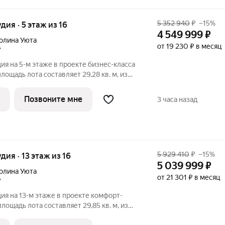
5 352 940
₽
–15%
удия · 5 этаж из 16
4 549 999
₽
олина Уюта
от 19 230 ₽ в месяц
7
ия на 5-м этаже в проекте бизнес-класса
лощадь лота составляет 29,28 кв. м, из
дено под жилую и 6,00 кв. м под
артиры - 46. Старт продаж!
Позвоните мне
3 часа назад
5 929 410
₽
–15%
удия · 13 этаж из 16
5 039 999
₽
олина Уюта
от 21 301 ₽ в месяц
7
ия на 13-м этаже в проекте комфорт-
лощадь лота составляет 29,85 кв. м, из
дено под жилую и 5,29 кв. м под кухонную