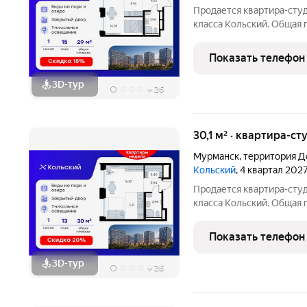
Продается квартира-студ
класса Кольский. Общая п
которых 14,78 кв. м отве
зону. Номер квартиры - 
Показать телефон
3D-тур
+
26
30,1 м² · квартира-ст
Мурманск
,
территория Д
Кольский
, 4 квартал 202
Продается квартира-студ
класса Кольский. Общая п
которых 16,10 кв. м отве
зону. Номер квартиры - 
Показать телефон
3D-тур
+
26