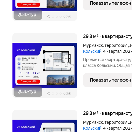
зону. Номер квартиры - 
Показать телефон
3D-тур
+
26
29,3 м² · квартира-ст
Мурманск
,
территория Д
Кольский
, 4 квартал 202
Продается квартира-студ
класса Кольский. Общая п
которых 14,80 кв. м отве
кухонную зону. Номер кв
Показать телефон
зонируемая
3D-тур
+
26
29,3 м² · квартира-ст
Мурманск
,
территория Д
Кольский
, 4 квартал 202