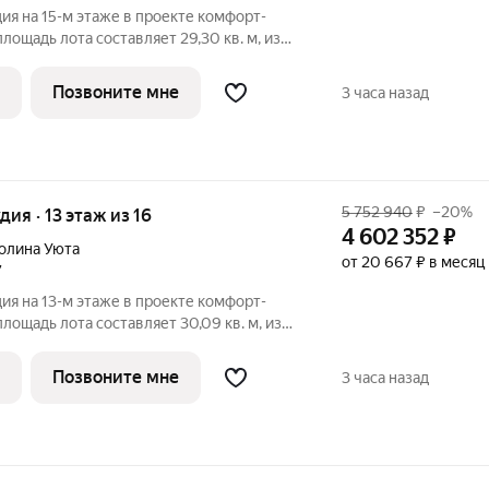
ия на 15-м этаже в проекте комфорт-
лощадь лота составляет 29,30 кв. м, из
дено под жилую и 5,96 кв. м под кухонную
173. Преимущества квартиры: зонируемая
Позвоните мне
3 часа назад
5 752 940
₽
–20%
удия · 13 этаж из 16
4 602 352
₽
олина Уюта
от 20 667 ₽ в месяц
7
ия на 13-м этаже в проекте комфорт-
лощадь лота составляет 30,09 кв. м, из
дено под жилую и 5,11 кв. м под кухонную
149. Преимущества квартиры: зонируемая
Позвоните мне
3 часа назад