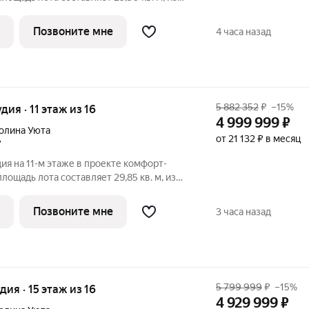
дено под жилую и 5,94 кв. м под кухонную
404. Преимущества квартиры:
Позвоните мне
4 часа назад
5 882 352
₽
–15%
удия · 11 этаж из 16
4 999 999
₽
олина Уюта
от 21 132 ₽ в месяц
7
ия на 11-м этаже в проекте комфорт-
лощадь лота составляет 29,85 кв. м, из
дено под жилую и 5,29 кв. м под кухонную
350. Преимущества квартиры: зонируемая
Позвоните мне
3 часа назад
5 799 999
₽
–15%
удия · 15 этаж из 16
4 929 999
₽