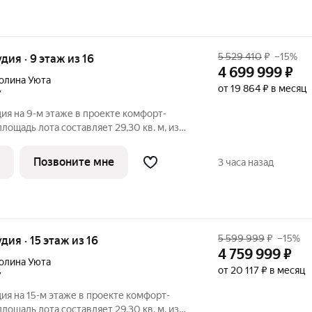
5 529 410
₽
–15%
удия · 9 этаж из 16
4 699 999
₽
олина Уюта
от 19 864 ₽ в месяц
7
ия на 9-м этаже в проекте комфорт-
лощадь лота составляет 29,30 кв. м, из
дено под жилую и 5,96 кв. м под кухонную
95. Преимущества квартиры: зонируемая
Позвоните мне
3 часа назад
5 599 999
₽
–15%
удия · 15 этаж из 16
4 759 999
₽
олина Уюта
от 20 117 ₽ в месяц
7
ия на 15-м этаже в проекте комфорт-
лощадь лота составляет 29,30 кв. м, из