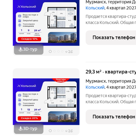
Мурманск
,
территория Д
Кольский
, 4 квартал 202
Продается квартира-студ
класса Кольский. Общая п
которых 14,83 кв. м отве
зону. Номер квартиры - 
Показать телефон
3D-тур
+
26
29,3 м² · квартира-ст
Мурманск
,
территория Д
Кольский
, 4 квартал 202
Продается квартира-студ
класса Кольский. Общая п
которых 14,84 кв. м отве
зону. Номер квартиры - 
Показать телефон
3D-тур
+
26