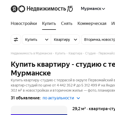
Мурманск
Новостройки
Купить
Снять
Коммерческая
И
Купить
Квартиру
Вторичка, новост
Недвижимость в Мурманске
Купить
Квартира
Студия
Первомайс
Купить квартиру - студию с 
Мурманске
Купить квартиру-студию с террасой в округе Первомайский 
квартир-студий по цене от 4 442 352 ₽ до 5 312 499 ₽ на Ян
30,1 м² в новостройках и вторичном жилье — фото, планировк
31 объявление:
по актуальности
29,2 м² · квартира-ст