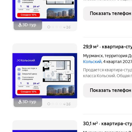
которых 14,84 кв. м отве
зону. Номер квартиры - 
Показать телефон
зонируемая
3D-тур
+
26
29,9 м² · квартира-ст
Мурманск
,
территория Д
Кольский
, 4 квартал 202
Продается квартира-студ
класса Кольский. Общая п
которых 13,96 кв. м отве
зону. Номер квартиры - 
Показать телефон
3D-тур
+
26
30,1 м² · квартира-ст