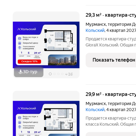
29,3 м² · квартира-ст
Мурманск
,
территория Д
Кольский
, 4 квартал 202
Продается квартира-студ
GloraX Кольский. Общая п
которых 14,80 кв. м отве
кухонную зону. Номер кв
Показать телефон
Преимущества
3D-тур
+
26
29,9 м² · квартира-ст
Мурманск
,
территория Д
Кольский
, 4 квартал 202
Продается квартира-студ
класса Кольский. Общая п
которых 13,96 кв. м отве