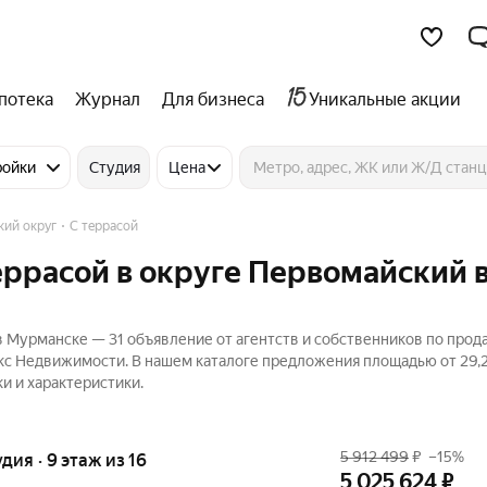
потека
Журнал
Для бизнеса
Уникальные акции
ройки
Студия
Цена
кий округ
С террасой
террасой в округе Первомайский 
в Мурманске — 31 объявление от агентств и собственников по прод
декс Недвижимости. В нашем каталоге предложения площадью от 29,2
и и характеристики.
5 912 499
₽
–15%
удия · 9 этаж из 16
5 025 624
₽