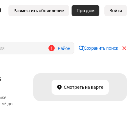
Разместить объявление
Про дом
Войти
1
Сохранить поиск
Район
в
Смотреть на карте
аже
 м² до