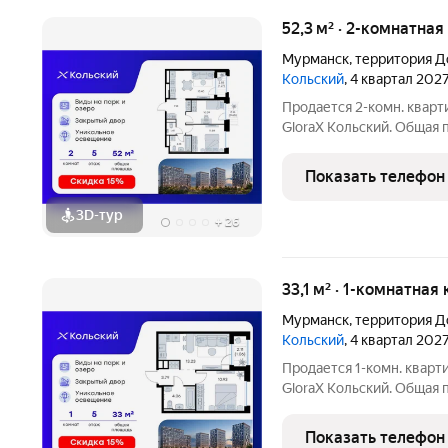
52,3 м² · 2-комнатная
Мурманск
,
территория Д
Кольский
, 4 квартал 202
Продается 2-комн. кварт
GloraX Кольский. Общая п
которых 22,23 кв. м отве
кухонную зону. Номер кв
Показать телефон
Преимущества
3D-тур
+
26
33,1 м² · 1-комнатная
Мурманск
,
территория Д
Кольский
, 4 квартал 202
Продается 1-комн. кварти
GloraX Кольский. Общая п
которых 10,93 кв. м отве
кухонную зону. Номер кв
Показать телефон