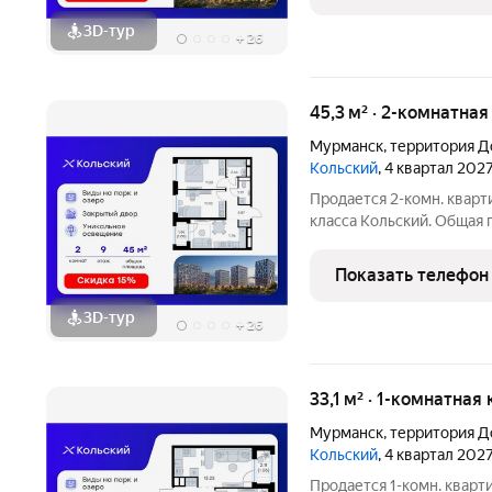
Преимущества
3D-тур
+
26
45,3 м² · 2-комнатна
Мурманск
,
территория Д
Кольский
, 4 квартал 202
Продается 2-комн. кварт
класса Кольский. Общая п
которых 21,74 кв. м отве
кухонную зону. Номер кв
Показать телефон
компактная 2
3D-тур
+
26
33,1 м² · 1-комнатная
Мурманск
,
территория Д
Кольский
, 4 квартал 202
Продается 1-комн. кварт