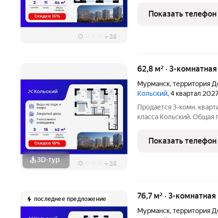
зону. Номер квартиры - 
Показать телефон
+
26
62,8 м² · 3-комнатна
Мурманск
,
территория Д
Кольский
, 4 квартал 202
Продается 3-комн. кварт
класса Кольский. Общая п
которых 32,36 кв. м отве
кухонную зону. Номер к
Показать телефон
компактная
3D-тур
+
26
76,7 м² · 3-комнатная
последнее предложение
Мурманск
,
территория Д