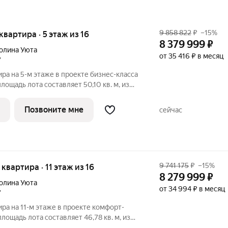
9 858 822
₽
–15%
 квартира · 5 этаж из 16
8 379 999
₽
олина Уюта
от 35 416 ₽ в месяц
7
ира на 5-м этаже в проекте бизнес-класса
лощадь лота составляет 50,10 кв. м, из
дено под жилую и 12,07 кв. м под
артиры - 281. Старт продаж!
Позвоните мне
сейчас
9 741 175
₽
–15%
 квартира · 11 этаж из 16
8 279 999
₽
олина Уюта
от 34 994 ₽ в месяц
7
ира на 11-м этаже в проекте комфорт-
лощадь лота составляет 46,78 кв. м, из
дено под жилую и 14,11 кв. м под кухонную