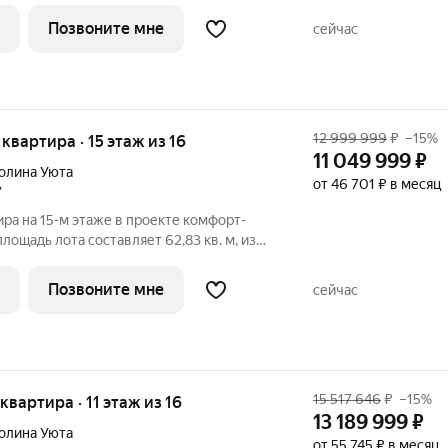
348. Преимущества квартиры: компактная
Позвоните мне
сейчас
12 999 999
₽
–15%
я квартира · 15 этаж из 16
11 049 999
₽
олина Уюта
от 46 701 ₽ в месяц
7
ира на 15-м этаже в проекте комфорт-
лощадь лота составляет 62,83 кв. м, из
дено под жилую и 15,90 кв. м под
вартиры - 400. Преимущества квартиры:
Позвоните мне
сейчас
15 517 646
₽
–15%
 квартира · 11 этаж из 16
13 189 999
₽
олина Уюта
от 55 745 ₽ в месяц