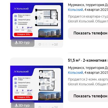
Мурманск
,
территория Д
Кольский
, 4 квартал 202
Продается квартира-студ
GloraX Кольский. Общая п
которых 14,80 кв. м отве
кухонную зону. Номер кв
Показать телефон
Преимущества
3D-тур
+
26
51,5 м² · 2-комнатная
Мурманск
,
территория Д
Кольский
, 4 квартал 202
Продается 2-комн. кварт
GloraX Кольский. Общая п
которых 20,91 кв. м отве
кухонную зону. Номер кв
Показать телефон
Преимущества
3D-тур
+
26