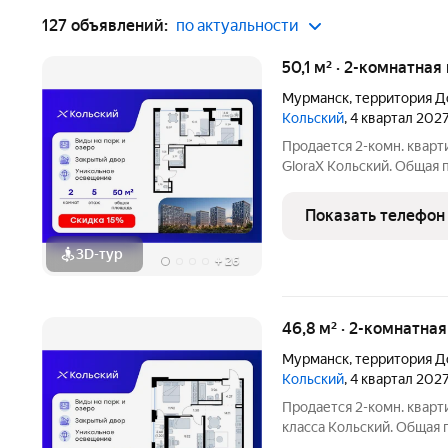
127 объявлений:
по актуальности
50,1 м² · 2-комнатная
Мурманск
,
территория Д
Кольский
, 4 квартал 202
Продается 2-комн. кварт
GloraX Кольский. Общая п
которых 21,52 кв. м отве
кухонную зону. Номер кв
Показать телефон
Преимущества
3D-тур
+
26
46,8 м² · 2-комнатная
Мурманск
,
территория Д
Кольский
, 4 квартал 202
Продается 2-комн. кварт
класса Кольский. Общая п
которых 21,84 кв. м отве