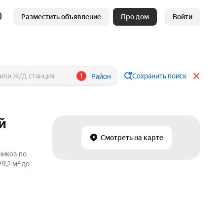
Разместить объявление
Про дом
Войти
1
Сохранить поиск
Район
й
Смотреть на карте
ников по
9,2 м² до