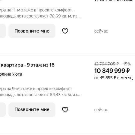
7
ира на 11-м этаже в проекте комфорт-
лощадь лота составляет 76,69 кв. м, из
дено под жилую и 19,95 кв. м под
артиры - 234. Преимущества квартиры:
Позвоните мне
сейчас
12 764 705
₽
–15%
я квартира · 9 этаж из 16
10 849 999
₽
олина Уюта
от 45 855 ₽ в месяц
7
ира на 9-м этаже в проекте комфорт-
лощадь лота составляет 64,43 кв. м, из
дено под жилую и 14,49 кв. м под
артиры - 672. Преимущества квартиры:
Позвоните мне
сейчас