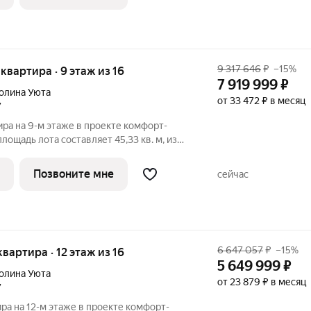
9 317 646
₽
–15%
я квартира · 9 этаж из 16
7 919 999
₽
олина Уюта
от 33 472 ₽ в месяц
7
ира на 9-м этаже в проекте комфорт-
лощадь лота составляет 45,33 кв. м, из
дено под жилую и 11,96 кв. м под
артиры - 325. Преимущества квартиры:
Позвоните мне
сейчас
6 647 057
₽
–15%
 квартира · 12 этаж из 16
5 649 999
₽
олина Уюта
от 23 879 ₽ в месяц
7
ира на 12-м этаже в проекте комфорт-