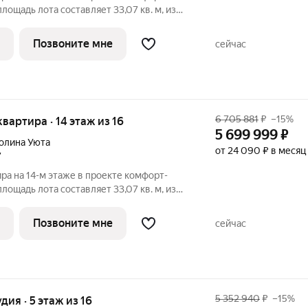
лощадь лота составляет 33,07 кв. м, из
дено под жилую и 13,23 кв. м под
вартиры - 366. Преимущества квартиры:
Позвоните мне
сейчас
6 705 881
₽
–15%
 квартира · 14 этаж из 16
5 699 999
₽
олина Уюта
от 24 090 ₽ в месяц
7
ира на 14-м этаже в проекте комфорт-
лощадь лота составляет 33,07 кв. м, из
дено под жилую и 13,23 кв. м под
вартиры - 390. Преимущества квартиры:
Позвоните мне
сейчас
5 352 940
₽
–15%
удия · 5 этаж из 16