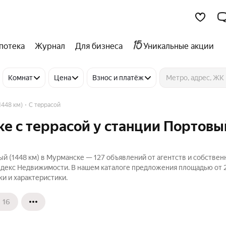
потека
Журнал
Для бизнеса
Уникальные акции
Комнат
Цена
Взнос и платёж
1448 км)
С террасой
ке с террасой у станции Портовы
ый (1448 км) в Мурманске — 127 объявлений от агентств и собствен
 Яндекс Недвижимости. В нашем каталоге предложения площадью от 2
ки и характеристики.
16