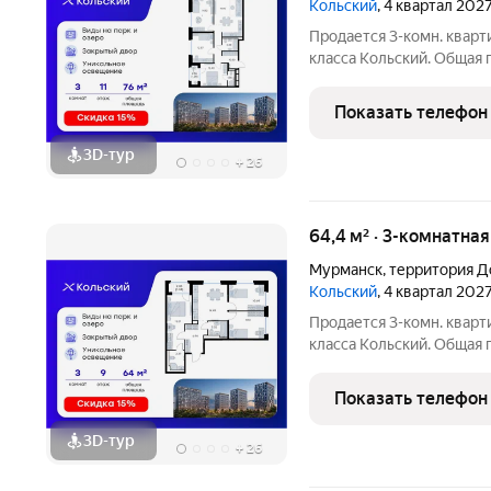
Кольский
, 4 квартал 202
Продается 3-комн. кварт
класса Кольский. Общая п
которых 39,10 кв. м отве
кухонную зону. Номер кв
Показать телефон
евро-4;
3D-тур
+
26
64,4 м² · 3-комнатна
Мурманск
,
территория Д
Кольский
, 4 квартал 202
Продается 3-комн. кварт
класса Кольский. Общая п
которых 35,25 кв. м отве
кухонную зону. Номер кв
Показать телефон
компактная
3D-тур
+
26