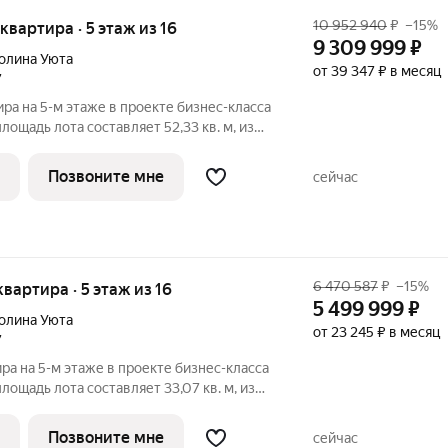
10 952 940
₽
–15%
 квартира · 5 этаж из 16
9 309 999
₽
олина Уюта
от 39 347 ₽ в месяц
7
ира на 5-м этаже в проекте бизнес-класса
лощадь лота составляет 52,33 кв. м, из
дено под жилую и 15,40 кв. м под
артиры - 637. Старт продаж!
Позвоните мне
сейчас
6 470 587
₽
–15%
 квартира · 5 этаж из 16
5 499 999
₽
олина Уюта
от 23 245 ₽ в месяц
7
ра на 5-м этаже в проекте бизнес-класса
лощадь лота составляет 33,07 кв. м, из
дено под жилую и 13,23 кв. м под
артиры - 282. Старт продаж!
Позвоните мне
сейчас