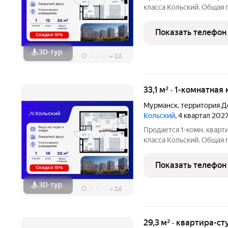
класса Кольский. Общая п
которых 10,93 кв. м отве
кухонную зону. Номер к
Показать телефон
компактная
3D-тур
+
26
33,1 м² · 1-комнатная
Мурманск
,
территория Д
Кольский
, 4 квартал 202
Продается 1-комн. кварт
класса Кольский. Общая п
которых 10,93 кв. м отве
кухонную зону. Номер к
Показать телефон
компактная
3D-тур
+
26
29,3 м² · квартира-ст