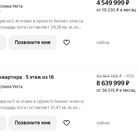
4 549 999
₽
олина Уюта
от 19 230 ₽ в месяц
7
ия на 5-м этаже в проекте бизнес-класса
лощадь лота составляет 29,28 кв. м, из
дено под жилую и 6,00 кв. м под
артиры - 46. Старт продаж!
Позвоните мне
сейчас
10 164 705
₽
–15%
 квартира · 5 этаж из 16
8 639 999
₽
олина Уюта
от 36 515 ₽ в месяц
7
ира на 5-м этаже в проекте бизнес-класса
лощадь лота составляет 51,47 кв. м, из
дено под жилую и 16,83 кв. м под
артиры - 633. Старт продаж!
Позвоните мне
сейчас