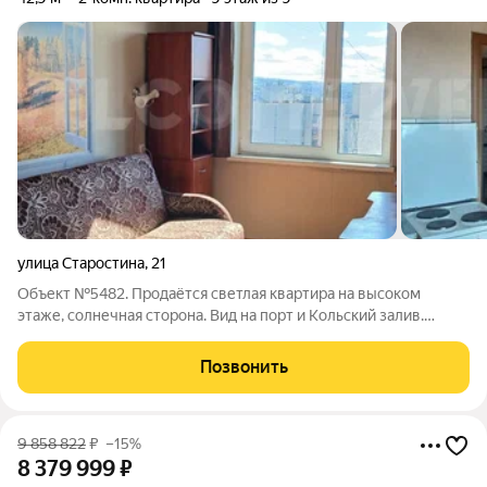
улица Старостина
,
21
Объект №5482. Продаётся светлая квартира на высоком
этаже, солнечная сторона. Вид на порт и Кольский залив.
Почему это вариант для вас? 1. Идеальное пространство для
жизни и работы Лоджия (с ней общая S 45 м) как полноценная
Позвонить
комната. Обустройте там
9 858 822
₽
–15%
8 379 999
₽