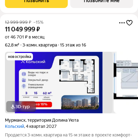
Позвонить
Позвоните мне
квартиры: компактная
12 999 999
₽
–15%
11 049 999
₽
от 46 701 ₽ в месяц
62,8 м²
3-комн. квартира
15 этаж из 16
новостройка
3D-тур
Мурманск
,
территория Долина Уюта
Кольский
, 4 квартал 2027
Продается 3-комн. квартира на 15-м этаже в проекте комфорт-