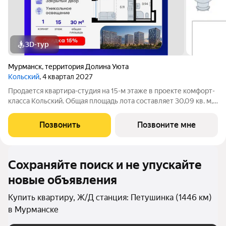
3D-тур
Мурманск
,
территория Долина Уюта
Кольский
, 4 квартал 2027
Продается квартира-студия на 15-м этаже в проекте комфорт-
класса Кольский. Общая площадь лота составляет 30,09 кв. м,
из которых 16,10 кв. м отведено под жилую и 5,11 кв. м под
кухонную зону. Номер квартиры - 175. Преимущества
Позвонить
Позвоните мне
квартиры: зонируемая
Сохраняйте поиск и не упускайте
новые объявления
Купить квартиру, Ж/Д станция: Петушинка (1446 км)
в Мурманске