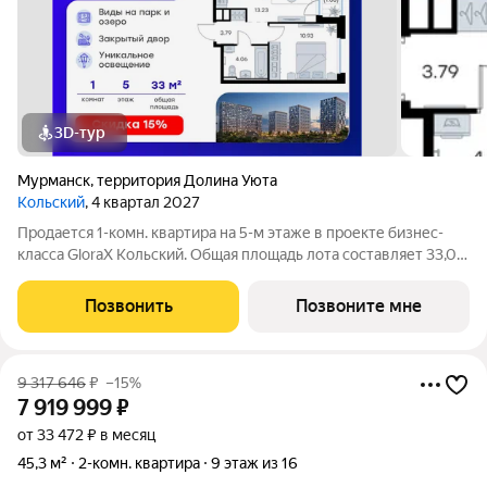
3D-тур
Мурманск
,
территория Долина Уюта
Кольский
, 4 квартал 2027
Продается 1-комн. квартира на 5-м этаже в проекте бизнес-
класса GloraX Кольский. Общая площадь лота составляет 33,07
кв. м, из которых 10,93 кв. м отведено под жилую и 13,23 кв. м
под кухонную зону. Номер квартиры - 282. Старт продаж!
Позвонить
Позвоните мне
Преимущества
9 317 646
₽
–15%
7 919 999
₽
от 33 472 ₽ в месяц
45,3 м²
2-комн. квартира
9 этаж из 16