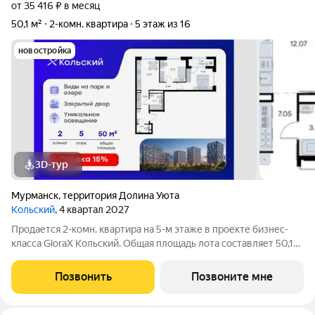
от 35 416 ₽ в месяц
50,1 м²
2-комн. квартира
5 этаж из 16
новостройка
3D-тур
Мурманск
,
территория Долина Уюта
Кольский
, 4 квартал 2027
Продается 2-комн. квартира на 5-м этаже в проекте бизнес-
класса GloraX Кольский. Общая площадь лота составляет 50,10
кв. м, из которых 21,52 кв. м отведено под жилую и 12,07 кв. м
под кухонную зону. Номер квартиры - 281. Старт продаж!
Позвонить
Позвоните мне
Преимущества