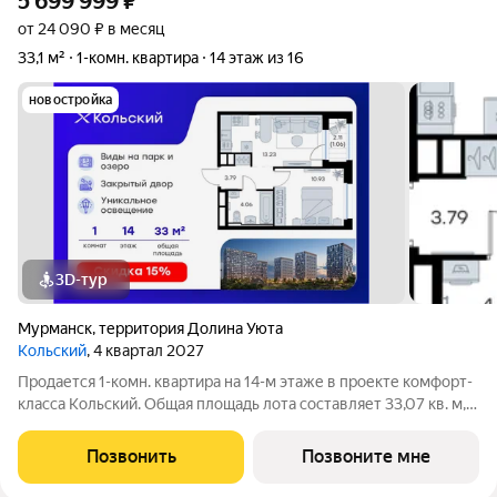
5 699 999
₽
от 24 090 ₽ в месяц
33,1 м²
1-комн. квартира
14 этаж из 16
новостройка
3D-тур
Мурманск
,
территория Долина Уюта
Кольский
, 4 квартал 2027
Продается 1-комн. квартира на 14-м этаже в проекте комфорт-
класса Кольский. Общая площадь лота составляет 33,07 кв. м,
из которых 10,93 кв. м отведено под жилую и 13,23 кв. м под
кухонную зону. Номер квартиры - 390. Преимущества
Позвонить
Позвоните мне
квартиры: компактная