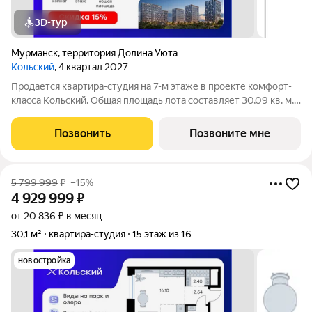
3D-тур
Мурманск
,
территория Долина Уюта
Кольский
, 4 квартал 2027
Продается квартира-студия на 7-м этаже в проекте комфорт-
класса Кольский. Общая площадь лота составляет 30,09 кв. м,
из которых 16,10 кв. м отведено под жилую и 5,11 кв. м под
кухонную зону. Номер квартиры - 71. Преимущества квартиры:
Позвонить
Позвоните мне
зонируемая
5 799 999
₽
–15%
4 929 999
₽
от 20 836 ₽ в месяц
30,1 м²
квартира-студия
15 этаж из 16
новостройка