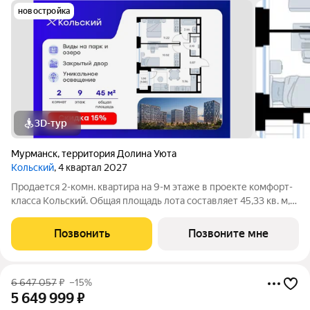
новостройка
3D-тур
Мурманск
,
территория Долина Уюта
Кольский
, 4 квартал 2027
Продается 2-комн. квартира на 9-м этаже в проекте комфорт-
класса Кольский. Общая площадь лота составляет 45,33 кв. м,
из которых 21,74 кв. м отведено под жилую и 11,96 кв. м под
кухонную зону. Номер квартиры - 325. Преимущества
Позвонить
Позвоните мне
квартиры: компактная 2
6 647 057
₽
–15%
5 649 999
₽