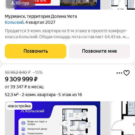
3D-тур
Мурманск
,
территория Долина Уюта
Кольский
, 4 квартал 2027
Продается 3-комн. квартира на 9-м этаже в проекте комфорт-
класса Кольский. Общая площадь лота составляет 64,43 кв. м,
из которых 35,25 кв. м отведено под жилую и 14,49 кв. м под
кухонную зону. Номер квартиры - 672. Преимущества
Позвонить
Позвоните мне
квартиры: компактная
10 952 940
₽
–15%
9 309 999
₽
от 39 347 ₽ в месяц
52,3 м²
2-комн. квартира
5 этаж из 16
новостройка