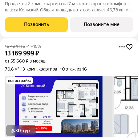
Продается 2-комн. квартира на 7-м этаже в проекте комфорт-
класса Кольский. Общая площадь лота составляет 46,78 кв. м,
из которых 21,84 кв. м отведено под жилую и 14,11 кв. м под
кухонную зону. Номер квартиры - 300. Преимущества
Позвонить
Позвоните мне
квартиры: компактная
15 494 116
₽
–15%
13 169 999
₽
от 55 660 ₽ в месяц
70,8 м²
3-комн. квартира
10 этаж из 16
новостройка
3D-тур