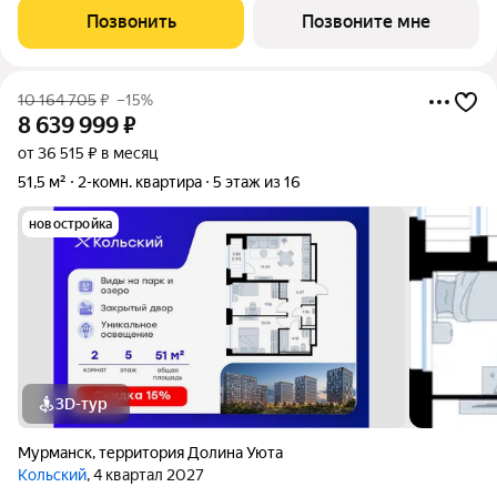
под кухонную зону. Номер квартиры - 46. Старт продаж!
Позвонить
Позвоните мне
Преимущества
10 164 705
₽
–15%
8 639 999
₽
от 36 515 ₽ в месяц
51,5 м²
2-комн. квартира
5 этаж из 16
новостройка
3D-тур
Мурманск
,
территория Долина Уюта
Кольский
, 4 квартал 2027