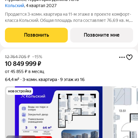
Кольский
, 4 квартал 2027
Продается 3-комн. квартира на 11-м этаже в проекте комфорт-
класса Кольский. Общая площадь лота составляет 76,69 кв. м,
из которых 39,10 кв. м отведено под жилую и 19,95 кв. м под
кухонную зону. Номер квартиры - 234. Преимущества
Позвонить
Позвоните мне
квартиры: евро-4;
12 764 705
₽
–15%
10 849 999
₽
от 45 855 ₽ в месяц
64,4 м²
3-комн. квартира
9 этаж из 16
новостройка