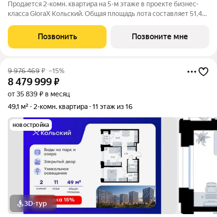
Продается 2-комн. квартира на 5-м этаже в проекте бизнес-
класса GloraX Кольский. Общая площадь лота составляет 51,47
кв. м, из которых 20,91 кв. м отведено под жилую и 16,83 кв. м
под кухонную зону. Номер квартиры - 633. Старт продаж!
Позвонить
Позвоните мне
Преимущества
9 976 469
₽
–15%
8 479 999
₽
от 35 839 ₽ в месяц
49,1 м²
2-комн. квартира
11 этаж из 16
новостройка
3D-тур