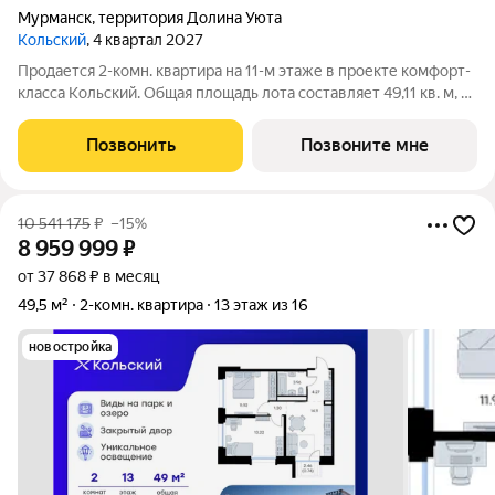
Мурманск
,
территория Долина Уюта
Кольский
, 4 квартал 2027
Продается 2-комн. квартира на 11-м этаже в проекте комфорт-
класса Кольский. Общая площадь лота составляет 49,11 кв. м, из
которых 20,83 кв. м отведено под жилую и 13,59 кв. м под
кухонную зону. Номер квартиры - 122. Преимущества
Позвонить
Позвоните мне
квартиры: компактная
10 541 175
₽
–15%
8 959 999
₽
от 37 868 ₽ в месяц
49,5 м²
2-комн. квартира
13 этаж из 16
новостройка