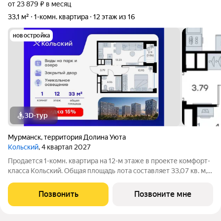
от 23 879 ₽ в месяц
33,1 м²
1-комн. квартира
12 этаж из 16
новостройка
3D-тур
Мурманск
,
территория Долина Уюта
Кольский
, 4 квартал 2027
Продается 1-комн. квартира на 12-м этаже в проекте комфорт-
класса Кольский. Общая площадь лота составляет 33,07 кв. м,
из которых 10,93 кв. м отведено под жилую и 13,23 кв. м под
кухонную зону. Номер квартиры - 366. Преимущества
Позвонить
Позвоните мне
квартиры: компактная