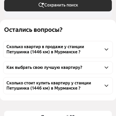
Сохранить поиск
Остались вопросы?
Сколько квартир в продаже у станции
Петушинка (1446 км) в Мурманске ?
На Яндекс Недвижимости в продаже у станции 
Петушинка (1446 км) в Мурманске 128 квартир, из 
Как выбрать свою лучшую квартиру?
них 1 объявление от агентств, 127 объявлений от 
Чтобы купить квартиру с террасой у станции 
застройщиков
Петушинка (1446 км), воспользуйтесь тепловой 
Сколько стоит купить квартиру у станции
Петушинка (1446 км) в Мурманске ?
картой для оценки инфраструктуры и 
транспортной доступности в выбранном районе у 
Цена за 
104 895 — 193 711 ₽
станции Петушинка (1446 км) в Мурманске
квадратный 
Для легкого выбора подходящей квартиры в 
метр