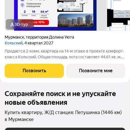
3D-тур
Мурманск
,
территория Долина Уюта
Кольский
, 4 квартал 2027
Продается 2-комн. квартира на 14-м этаже в проекте комфорт-
класса Кольский. Общая площадь лота составляет 44,61 кв. м,
из которых 21,00 кв. м отведено под жилую и 11,92 кв. м под
кухонную зону. Номер квартиры - 715. Преимущества
Позвонить
Позвоните мне
квартиры: угловая,
Сохраняйте поиск и не упускайте
новые объявления
Купить квартиру, Ж/Д станция: Петушинка (1446 км)
в Мурманске