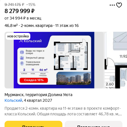
9 741 175
₽
–15%
8 279 999
₽
от 34 994 ₽ в месяц
46,8 м²
2-комн. квартира
11 этаж из 16
новостройка
Мурманск
,
территория Долина Уюта
Кольский
, 4 квартал 2027
Продается 2-комн. квартира на 11-м этаже в проекте комфорт-
класса Кольский. Общая площадь лота составляет 46,78 кв. м,
из которых 21,84 кв. м отведено под жилую и 14,11 кв. м под
кухонную зону. Номер квартиры - 348. Преимущества