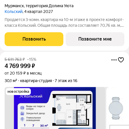
Мурманск
,
территория Долина Уюта
Кольский
, 4 квартал 2027
Продается 3-комн. квартира на 10-м этаже в проекте комфорт-
класса Кольский. Общая площадь лота составляет 70,76 кв. м,
из которых 35,94 кв. м отведено под жилую и 16,47 кв. м под
кухонную зону. Номер квартиры - 684. Преимущества
Позвонить
Позвоните мне
квартиры: евро-4; вид
5 611 763
₽
–15%
4 769 999
₽
от 20 159 ₽ в месяц
30,1 м²
квартира-студия
7 этаж из 16
новостройка