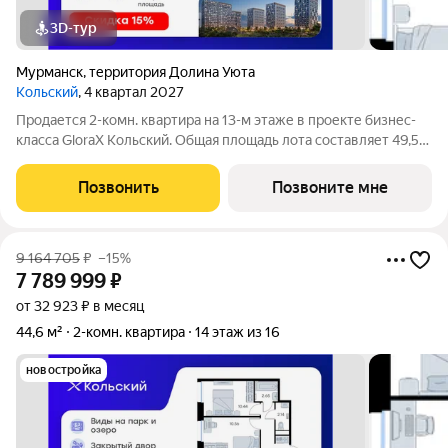
3D-тур
Мурманск
,
территория Долина Уюта
Кольский
, 4 квартал 2027
Продается 2-комн. квартира на 13-м этаже в проекте бизнес-
класса GloraX Кольский. Общая площадь лота составляет 49,52
кв. м, из которых 25,14 кв. м отведено под жилую и 14,11 кв. м
под кухонную зону. Номер квартиры - 372. Старт продаж!
Позвонить
Позвоните мне
Преимущества
9 164 705
₽
–15%
7 789 999
₽
от 32 923 ₽ в месяц
44,6 м²
2-комн. квартира
14 этаж из 16
новостройка