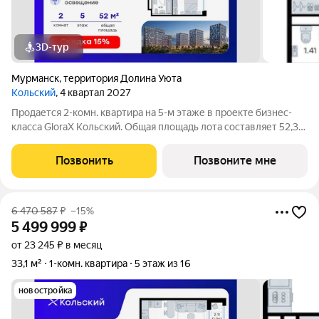
3D-тур
Мурманск
,
территория Долина Уюта
Кольский
, 4 квартал 2027
Продается 2-комн. квартира на 5-м этаже в проекте бизнес-
класса GloraX Кольский. Общая площадь лота составляет 52,33
кв. м, из которых 22,23 кв. м отведено под жилую и 15,40 кв. м
под кухонную зону. Номер квартиры - 637. Старт продаж!
Позвонить
Позвоните мне
Преимущества
6 470 587
₽
–15%
5 499 999
₽
от 23 245 ₽ в месяц
33,1 м²
1-комн. квартира
5 этаж из 16
новостройка