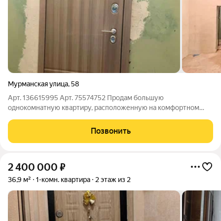
Мурманская улица
,
58
Арт. 136615995 Арт. 75574752 Продам большую
однокомнатную квартиру, расположенную на комфортном
втором этаже. Собственник произвёл основные и самые
финансово затратные работы по капитальному ремонту.
Позвонить
Полностью заменена электропроводка, в том числе
2 400 000
₽
36,9 м²
1-комн. квартира
2 этаж из 2