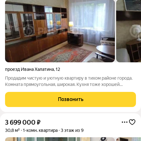
проезд Ивана Халатина
,
12
Продадим чистую и уютную квартиру в тихом районе города.
Комната прямоугольная, широкая. Кухня тоже хорошей
квадратной формы, удобной для расстановки. В коридоре
большая ниша для хранения. Заменены окна. Обращаем
Позвонить
внимание, что окна направлены не на
3 699 000
₽
30,8 м²
1-комн. квартира
3 этаж из 9