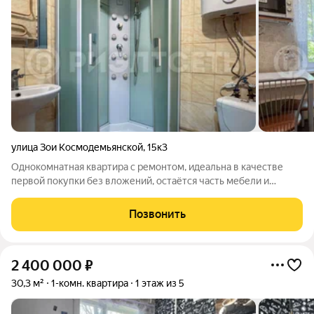
улица Зои Космодемьянской
,
15к3
Однокомнатная квартира с ремонтом, идеальна в качестве
первой покупки без вложений, остаётся часть мебели и
техники. Или это отличный арендный объект, сдать такую
можно за 25 000 р. + счётчики. Что понравилось: - Дом
Позвонить
расположен в ликвидном районе, в
2 400 000
₽
30,3 м²
1-комн. квартира
1 этаж из 5