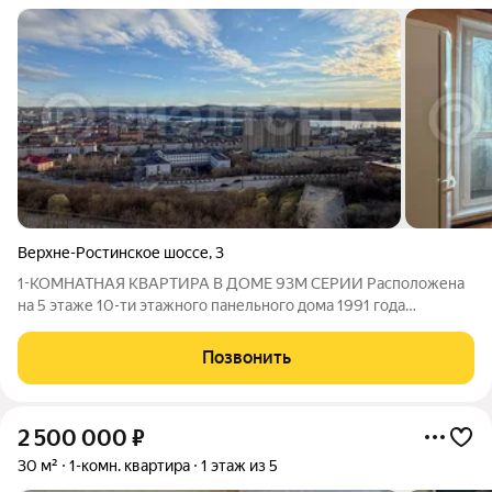
Верхне-Ростинское шоссе
,
3
1-КОМНАТНАЯ КВАРТИРА В ДОМЕ 93М СЕРИИ Расположена
на 5 этаже 10-ти этажного панельного дома 1991 года
постройки. Отличный вариант для комфортного проживания
или выгодной инвестиции. Улучшенная планировка:
Позвонить
Просторная кухня - 8,7 кв.м. Светлая комната
2 500 000
₽
30 м²
1-комн. квартира
1 этаж из 5