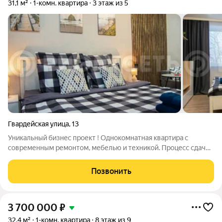
31,1 м²
1-комн. квартира
3 этаж из 5
Гвардейская улица
,
13
Уникальный бизнес проект ! Однокомнатная квартира с
современным ремонтом, мебелью и техникой. Процесс сдачи
посуточно отрегулирован! Безконтактное заселение.
Постоянные гости, высокие оценки квартиры и хозяина в
Позвонить
обьявлении, горничная. Стабильный ,
3 700 000
₽
32,4 м²
1-комн. квартира
8 этаж из 9