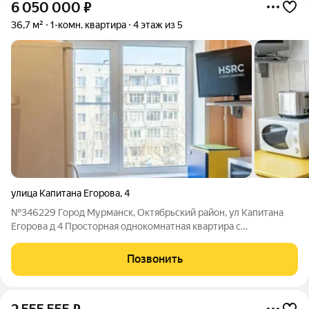
6 050 000
₽
36,7 м²
1-комн. квартира
4 этаж из 5
улица Капитана Егорова
,
4
№346229 Город Мурманск, Октябрьский район, ул Капитана
Егорова д 4 Просторная однокомнатная квартира с
косметическим ремонтом и удачной планировкой. Площадь
кухни позволит удобно разместить всю необходимую мебель
Позвонить
и технику. Света и солнца достаточно,