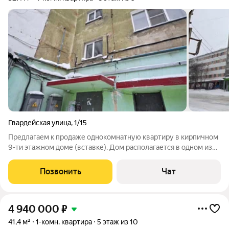
Гвардейская улица
,
1/15
Предлагаем к продаже однокомнатную квартиру в кирпичном
9-ти этажном доме (вставке). Дом располагается в одном из
самых ликвидных мест Октябрьского района, продажа квартир
в этом доме - редкость. Прекрасное расположение дома,
Позвонить
Чат
развитая инфраструктура,
4 940 000
₽
41,4 м²
1-комн. квартира
5 этаж из 10