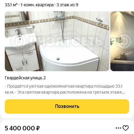
33,1 м²
1-комн. квартира
3 этаж из 9
Гвардейская улица
,
2
- Продаётся уютная однокомнатная квартира площадью 33.1
кв.м. - Эта светлая квартира расположена на третьем этаже
девятиэтажного панельного дома, построенного в 1989 году.
Пространство грамотно организовано: жилая зона занимает 18
Позвонить
кв.м., а кухня 9
5 400 000
₽