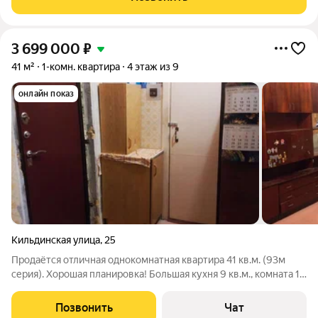
городские магистрали. -Квартира
3 699 000
₽
41 м²
1-комн. квартира
4 этаж из 9
онлайн показ
Кильдинская улица
,
25
Продаётся отличная однокомнатная квартира 41 кв.м. (93м
серия). Хорошая планировка! Большая кухня 9 кв.м., комната 19
кв.м, санузел раздельный, удобная большая гардеробная,
замена водных коммуникаций, новые счетчики, хорошая
Позвонить
Чат
входная дверь. Отличная