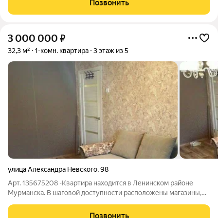
Позвонить
никто не прописан, ключи
3 000 000
₽
32,3 м²
1-комн. квартира
3 этаж из 5
улица Александра Невского
,
98
Арт. 135675208 -Квартира находится в Ленинском районе
Мурманска. В шаговой доступности расположены магазины,
аптеки, остановки общественного транспорта, школы и
детские сады. Для автомобилистов удобен выезд на основные
Позвонить