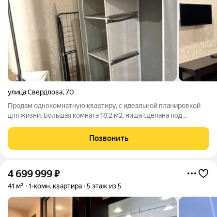
улица Свердлова
,
70
Продам однокомнатную квартиру, с идеальной планировкой
для жизни. Большая комната 18.2 м2, ниша сделана под
гардероб. Квартира очень теплая, сохранили радиаторы в том
объеме, в котором они были при застройке. Заменена
Позвонить
проводка, косметический ремонт
4 699 999
₽
41 м²
1-комн. квартира
5 этаж из 5