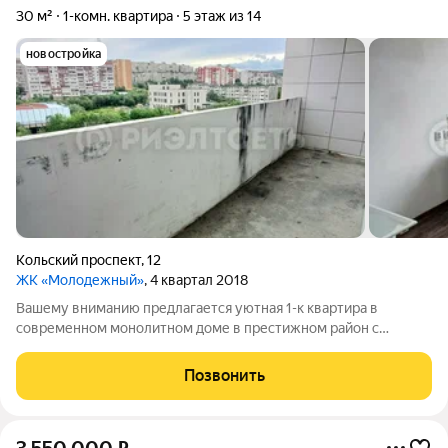
30 м²
1-комн. квартира
5 этаж из 14
новостройка
Кольский проспект
,
12
ЖК «Молодежный»
, 4 квартал 2018
Вашему вниманию предлагается уютная 1-к квартира в
современном монолитном доме в престижном район с
развитой инфраструктурой и отличной транспортной
развязкой. О квартире и ремонте: Заезжай и живи: выполнен
Позвонить
полный качественный косметический ремонт.