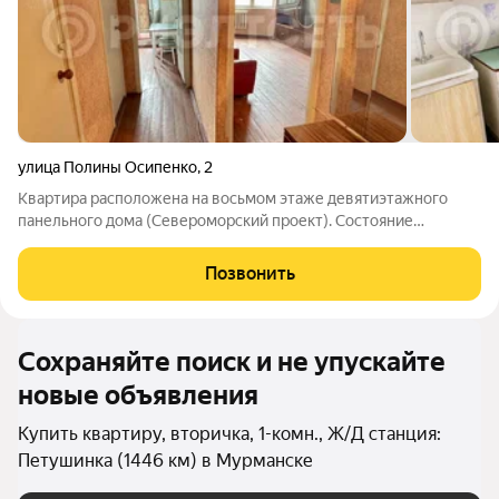
улица Полины Осипенко
,
2
Квартира расположена на восьмом этаже девятиэтажного
панельного дома (Североморский проект). Состояние
квартиры обычное, жилое, балкон застеклён, поменяны
стояковые трубы и разводка труб, санузел раздельный, новые
Позвонить
счётчики. Чистый отремонтированный
Сохраняйте поиск и не упускайте
новые объявления
Купить квартиру, вторичка, 1-комн., Ж/Д станция:
Петушинка (1446 км) в Мурманске