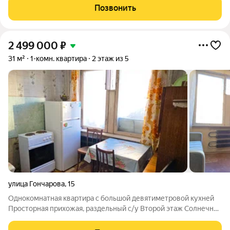
Позвонить
2 499 000
₽
31 м²
1-комн. квартира
2 этаж из 5
улица Гончарова
,
15
Однокомнатная квартира с большой девятиметровой кухней
Просторная прихожая, раздельный с/у Второй этаж Солнечная
сторона с большими окнами, квартира тёплая и светлая
Хорошие соседи, чистый подъезд Один взрослый собственник,