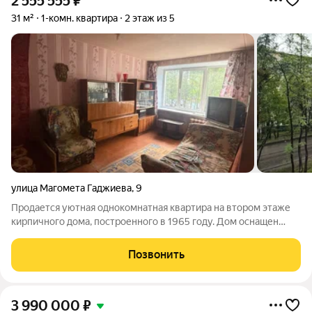
2 555 555
₽
31 м²
1-комн. квартира
2 этаж из 5
улица Магомета Гаджиева
,
9
Продается уютная однокомнатная квартира на втором этаже
кирпичного дома, построенного в 1965 году. Дом оснащен
газоснабжением, что обеспечивает удобство в быту. Окна
выходят на улицу, открывая вид на спокойный двор с открытой
Позвонить
парковкой. В квартире
3 990 000
₽