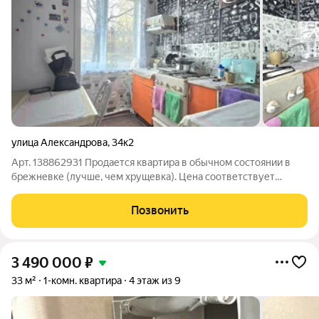
улица Александрова
,
34к2
Арт. 138862931 Продается квартира в обычном состоянии в
брежневке (лучше, чем хрущевка). Цена соответствует
качеству. Дом расположен очень удобно, конечная автобуса
№ 18 у памятника "Ждущая", во дворе школа № 5. Соседи все в
Позвонить
подъезде живут дано и
3 490 000
₽
33 м²
1-комн. квартира
4 этаж из 9