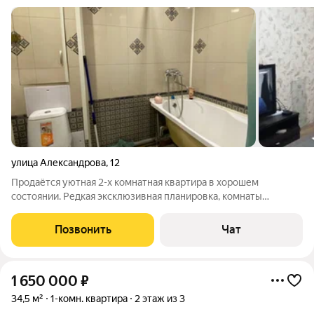
улица Александрова
,
12
Продаётся уютная 2-х комнатная квартира в хорошем
состоянии. Редкая эксклюзивная планировка, комнаты
раздельные на разные стороны, кухня и санузел посередине.
Хорошее жилое состояние, санузел совмещенный (кафель),
Позвонить
Чат
заменены окна, сантехника, водные
1 650 000
₽
34,5 м²
1-комн. квартира
2 этаж из 3