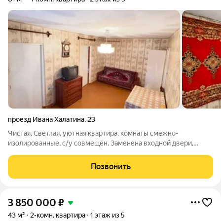
проезд Ивана Халатина
,
23
Чистая, Светлая, уютная квартира, комнаты смежно-
изолированные, с/у совмещён. Заменена входной двери,
рядом с домом школа 45, академический лицей, детский сад
145, 104, школа искусств 2, остановка общественного
Позвонить
транспорта в 3 минутах от дома,
3 850 000
₽
43 м²
2-комн. квартира
1 этаж из 5