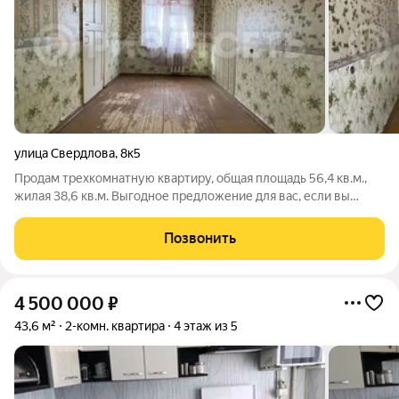
улица Свердлова
,
8к5
Продам трехкомнатную квартиру, общая площадь 56,4 кв.м.,
жилая 38,6 кв.м. Выгодное предложение для вас, если вы
хотите сделать ремонт "под себя". Комнаты смежно-
изолированные. В одной из комнат есть большая кладовка,
Позвонить
можно оборудовать под
4 500 000
₽
43,6 м²
2-комн. квартира
4 этаж из 5