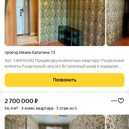
проезд Ивана Халатина
,
13
Арт. 136616082 Продам двухкомнатную квартиру! Раздельные
комнаты Раздельный санузел Встроенный шкаф в коридоре
Установлены стеклопакеты по всей квартире Косметический
ремонт Отличная инфраструктура: -во дворе дома детская
Позвонить
площадка -в пешей
2 700 000
₽
56,4 м²
3-комн. квартира
3 этаж из 5