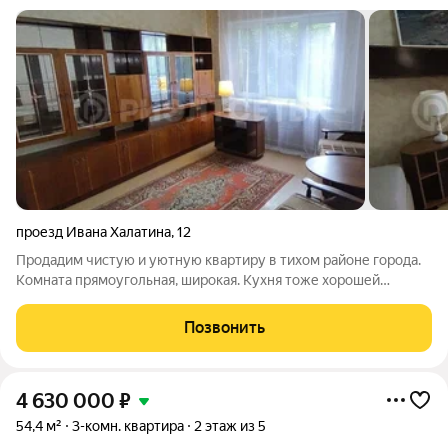
проезд Ивана Халатина
,
12
Продадим чистую и уютную квартиру в тихом районе города.
Комната прямоугольная, широкая. Кухня тоже хорошей
квадратной формы, удобной для расстановки. В коридоре
большая ниша для хранения. Заменены окна. Обращаем
Позвонить
внимание, что окна направлены не на
4 630 000
₽
54,4 м²
3-комн. квартира
2 этаж из 5