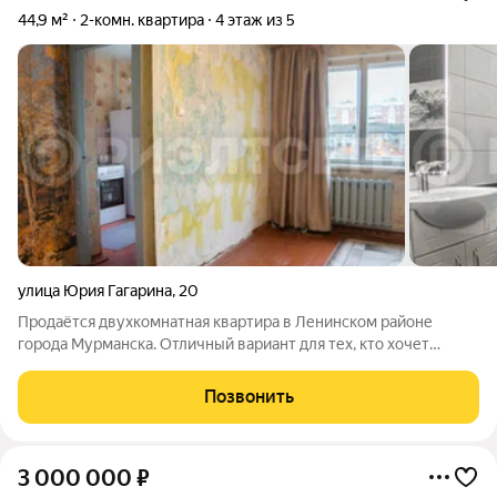
44,9 м²
2-комн. квартира
4 этаж из 5
улица Юрия Гагарина
,
20
Продаётся двухкомнатная квартира в Ленинском районе
города Мурманска. Отличный вариант для тех, кто хочет
приобрести жильё по разумной цене и сделать ремонт по
своему вкусу! Квартира расположена в хорошем районе с
Позвонить
развитой инфраструктурой. В шаговой
3 000 000
₽