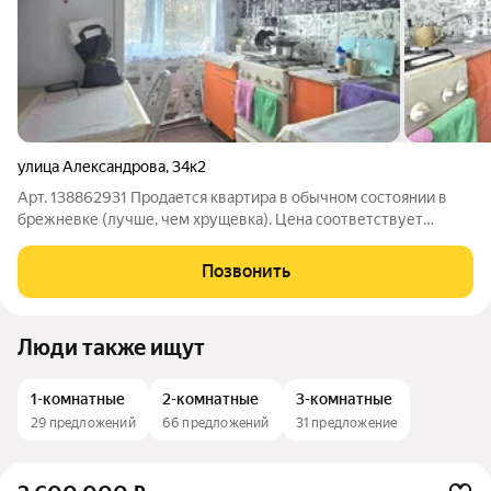
улица Александрова
,
34к2
Арт. 138862931 Продается квартира в обычном состоянии в
брежневке (лучше, чем хрущевка). Цена соответствует
качеству. Дом расположен очень удобно, конечная автобуса
№ 18 у памятника "Ждущая", во дворе школа № 5. Соседи все в
Позвонить
подъезде живут дано и
Люди также ищут
1-комнатные
2-комнатные
3-комнатные
29 предложений
66 предложений
31 предложение