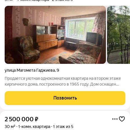
улица Магомета Гаджиева
,
9
Продается уютная однокомнатная квартира на втором этаже
кирпичного дома, построенного в 1965 году. Дом оснащен
газоснабжением, что обеспечивает удобство в быту. Окна
выходят на улицу, открывая вид на спокойный двор с открытой
Позвонить
парковкой. В квартире
2 500 000
₽
30 м²
1-комн. квартира
1 этаж из 5