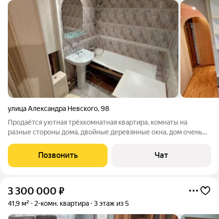
улица Александра Невского
,
98
Продаётся уютная трёхкомнатная квартира, комнаты на
разные стороны дома, двойные деревянные окна, дом очень
теплый. Квартира расположена на самом удобном втором
этаже кирпичного дома. Развитая инфраструктура, в шаговой
Позвонить
Чат
доступности продуктовые
3 300 000
₽
41,9 м²
2-комн. квартира
3 этаж из 5