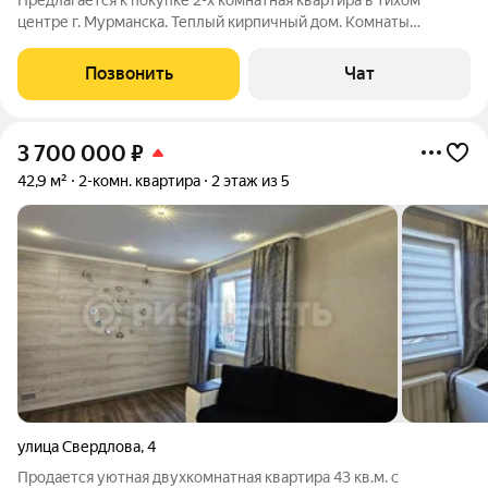
Предлагается к покупке 2-х комнатная квартира в тихом
центре г. Мурманска. Теплый кирпичный дом. Комнаты
раздельные. Заменено: проводка, окна, двери, полы ламинат,
радиаторы батарей. Санузел совмещен и увеличен, кафель,
Позвонить
Чат
стояки коммуникации сантехника
3 700 000
₽
42,9 м²
2-комн. квартира
2 этаж из 5
улица Свердлова
,
4
Продается уютная двухкомнатная квартира 43 кв.м. с