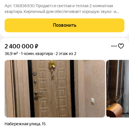
Арт. 136836930 Продается светлая и теплая 2-комнатная
квартира. Кирпичный дом обеспечивает хорошую звуко- и
теплоизоляцию. Планировка смежно-изолированная, типовая.
Выполнен косметический ремонт помещение чистое,
Позвонить
аккуратное, готово к заселению или
2 400 000
₽
36,9 м²
1-комн. квартира
2 этаж из 2
Набережная улица
,
15