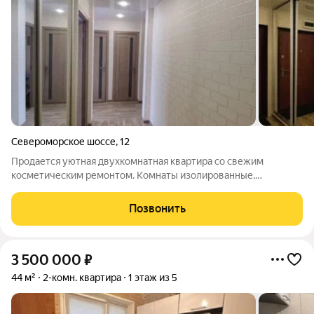
Североморское шоссе
,
12
Продается уютная двухкомнатная квартира со свежим
косметическим ремонтом. Комнаты изолированные,
просторный коридор, кухня площадью 9 м позволяет удобно
разместить всю необходимую мебель и технику. Санузел
Позвонить
раздельный, заменены трубы по всему стояку,
3 500 000
₽
44 м²
2-комн. квартира
1 этаж из 5