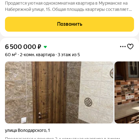
Продается уютная однокомнатная квартира в Мурманске на
Набережной улице, 15. Общая площадь квартиры составляет
36.9 кв. м, жилая площадь 18.9 кв. м, а кухня 8.2 кв. м. Квартира
расположена на 2 этаже кирпичного дома 1951 года постройки.
Позвонить
Высокие
6 500 000
₽
60 м²
2-комн. квартира
3 этаж из 5
улица Володарского
,
1