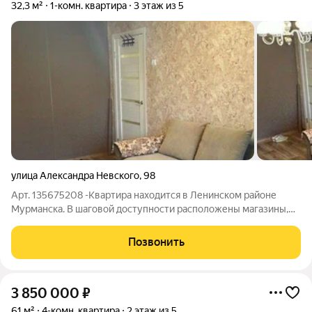
32,3 м²
1-комн. квартира
3 этаж из 5
улица Александра Невского
,
98
Арт. 135675208 -Квартира находится в Ленинском районе
Мурманска. В шаговой доступности расположены магазины,
аптеки, остановки общественного транспорта, школы и
детские сады. Для автомобилистов удобен выезд на основные
Позвонить
городские магистрали. -Квартира
3 850 000
₽
61 м²
4-комн. квартира
2 этаж из 5