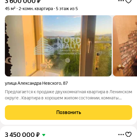
3 600 000
₽
45 м²
2-комн. квартира
5 этаж из 5
улица Александра Невского
,
87
Предлагается к продаже двухкомнатная квартира в Ленинском
округе . Квартира в хорошем жилом состоянии, комнаты
смежные, общая площадь 45,1 кв.м , сан узел совместный,
кладовка, замена труб,счетчики, везде стеклопакеты.
Позвонить
Благоустроенный двор.
3 450 000
₽