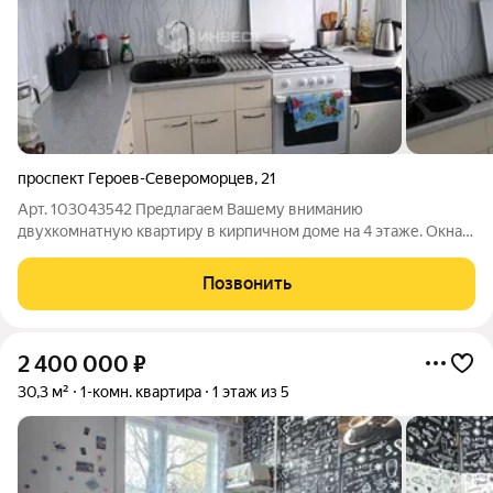
проспект Героев-Североморцев
,
21
Арт. 103043542 Предлагаем Вашему вниманию
двухкомнатную квартиру в кирпичном доме на 4 этаже. Окна
на сторону светлого и уютного двора. В квартире сделан
косметический ремонт, заменены все окна, проводка и трубы.
Позвонить
В комнатах натяжные потолки, в
2 400 000
₽
30,3 м²
1-комн. квартира
1 этаж из 5