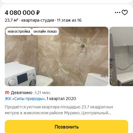
4 080 000
₽
23,7 м²
квартира-студия
11 этаж из 16
новостройка
онлайн показ
Девяткино
21 мин.
ЖК «Силы природы»
, 1 квартал 2020
Продаётся уютная квартира площадью 23.7 квадратных
метров в живописном районе Мурино, Центральный
микрорайон, по адресу Шоссе в Лаврики, 63. Жилое
пространство составляет комфортные 17 квадратных метров,
Позвонить
идеально подходящие как для одного человека,