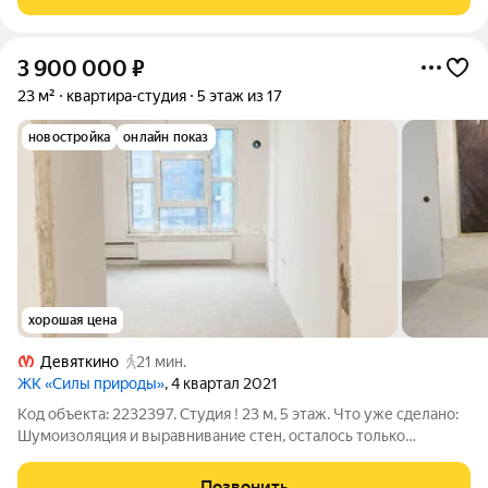
месторасположение. До метро
3 900 000
₽
23 м²
квартира-студия
5 этаж из 17
новостройка
онлайн показ
хорошая цена
Девяткино
21 мин.
ЖК «Силы природы»
, 4 квартал 2021
Код объекта: 2232397. Студия ! 23 м, 5 этаж. Что уже сделано:
Шумоизоляция и выравнивание стен, осталось только
поклеить обои; Полностью заменена электрика и сделана
новая разводка, по фото видно; В сан узле установлена
Позвонить