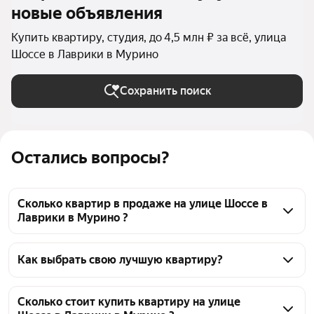
новые объявления
Купить квартиру, студия, до 4,5 млн ₽ за всё, улица
Шоссе в Лаврики в Мурино
Сохранить поиск
Остались вопросы?
Сколько квартир в продаже на улице Шоссе в
Лаврики в Мурино ?
На Яндекс Недвижимости в продаже на улице 
Шоссе в Лаврики в Мурино 32 квартиры, из них 5 
Как выбрать свою лучшую квартиру?
объявлений от собственников, 27 объявлений от 
Чтобы купить квартиру - студию дешёвую на улице 
агентств
Шоссе в Лаврики, воспользуйтесь тепловой картой 
Сколько стоит купить квартиру на улице