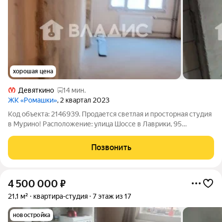
хорошая цена
Девяткино
14 мин.
ЖК «Ромашки»
, 2 квартал 2023
Код объекта: 2146939. Продается светлая и просторная студия
в Мурино! Расположение: улица Шоссе в Лаврики, 95
современный район с развитой инфраструктурой. Дом:
монолитный 18-этажный, построен в 2023 году, на 6 этаже.
Позвонить
Площадь: 22,4 кв. м (жилая
4 500 000
₽
21,1 м²
квартира-студия
7 этаж из 17
новостройка