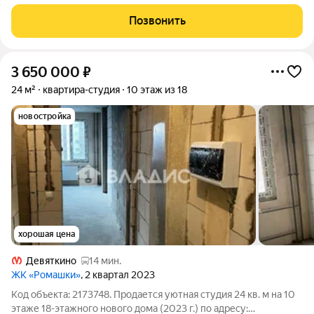
ЖИВИ". Качественный современный ремонт. Вся сантехника
установлена. Новая мебель и бытовая техника входят в
Позвонить
стоимость. Идеально как для
3 650 000
₽
24 м²
квартира-студия
10 этаж из 18
новостройка
хорошая цена
Девяткино
14 мин.
ЖК «Ромашки»
, 2 квартал 2023
Код объекта: 2173748. Продается уютная студия 24 кв. м на 10
этаже 18-этажного нового дома (2023 г.) по адресу: