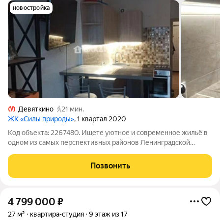
новостройка
Девяткино
21 мин.
ЖК «Силы природы»
, 1 квартал 2020
Код объекта: 2267480. Ищете уютное и современное жильё в
одном из самых перспективных районов Ленинградской
области? Представляем вашему вниманию просторную
студию в Мурино, которая идеально подойдёт как для молодых
Позвонить
специалистов, так и для студентов.
4 799 000
₽
27 м²
квартира-студия
9 этаж из 17