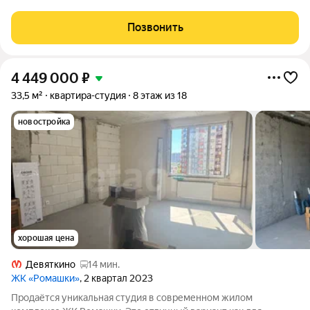
Ленинградская область, Всеволожский район, Мурино, ул.
Шоссе в Лаврики, 95. Квартира без ремонта, что позволяет
Позвонить
создать интерьер по своему
4 449 000
₽
33,5 м²
квартира-студия
8 этаж из 18
новостройка
хорошая цена
Девяткино
14 мин.
ЖК «Ромашки»
, 2 квартал 2023
Продаётся уникальная студия в современном жилом