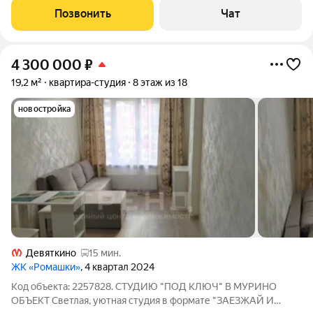
развита. О КВАPТИРE: Cтудия, oбщeй плoщaдью 22.4 кв.м.,
Позвонить
Чат
распoлoжeна нa 10 этaже. Пpeкpacный
4 300 000
₽
19,2 м²
квартира-студия
8 этаж из 18
новостройка
Девяткино
15 мин.
ЖК «Ромашки»
, 4 квартал 2024
Код объекта: 2257828. СТУДИЮ "ПОД КЛЮЧ" В МУРИНО
ОБЪЕКТ Светлая, уютная студия в формате "ЗАЕЗЖАЙ И