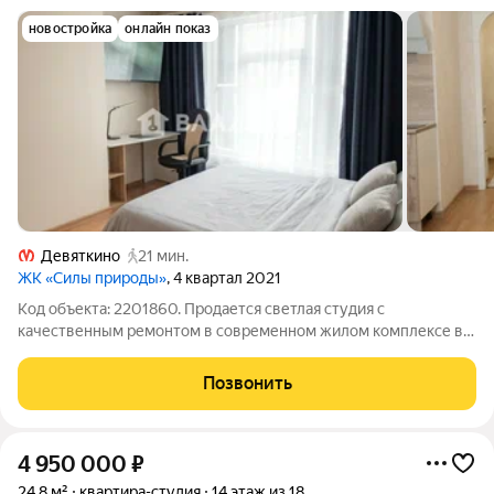
новостройка
онлайн показ
Девяткино
21 мин.
ЖК «Силы природы»
, 4 квартал 2021
Код объекта: 2201860. Продается светлая студия с
качественным ремонтом в современном жилом комплексе в
Мурино Предлагается к продаже уютная студия площадью 27
м, расположенная на 9 этаже 17-этажного дома 2021 года
Позвонить
постройки по адресу: Шоссе в
4 950 000
₽
24,8 м²
квартира-студия
14 этаж из 18