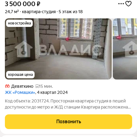
3 500 000
₽
24,7 м²
квартира-студия
5 этаж из 18
новостройка
хорошая цена
Девяткино
15 мин.
ЖК «Ромашки»
, 4 квартал 2024
Код объекта: 2031724. Просторная квартира студия в пешей
доступности до метро и Ж/Д станции Квартира расположена
на 5 этаже Просторная комната площадью 18,7 м/2,
правильной прямоугольной формы Окна во двор, нет шума
Позвонить
проезжающих машин Высота потолков