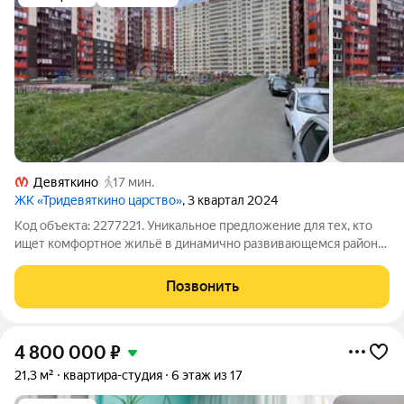
Девяткино
17 мин.
ЖК «Тридевяткино царство»
, 3 квартал 2024
Код объекта: 2277221. Уникальное предложение для тех, кто
ищет комфортное жильё в динамично развивающемся районе!
Продаётся уютная студия в Мурино, по адресу: улица Шоссе в
Лаврики, 78к1. Квартира расположена на 4 этаже 16-этажного
Позвонить
монолитного дома,
4 800 000
₽
21,3 м²
квартира-студия
6 этаж из 17