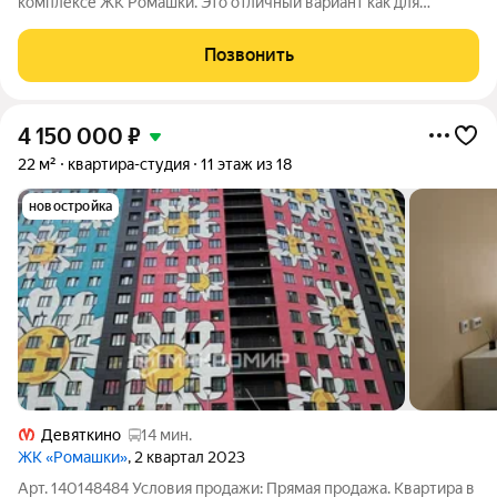
комплексе ЖК Ромашки. Это отличный вариант как для
собственного проживания, так и для выгодной инвестиции
квартиру можно сдавать сразу после завершения ремонта.
Позвонить
Ключевое преимущество планировки
4 150 000
₽
22 м²
квартира-студия
11 этаж из 18
новостройка
Девяткино
14 мин.
ЖК «Ромашки»
, 2 квартал 2023
Арт. 140148484 Условия продажи: Прямая продажа. Квартира в