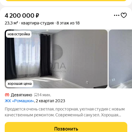
4 200 000
₽
23,3 м²
квартира-студия
8 этаж из 18
новостройка
хорошая цена
Девяткино
14 мин.
ЖК «Ромашки»
, 2 квартал 2023
Продается очень светлая, просторная, уютная студия с новым
качественным ремонтом. Современный санузел. Хорошая
кухня. Ставь кровать , заезжай и живи ! до метро Девяткино на
маршрутке всего 10 минут ! Очень удобное
Позвонить