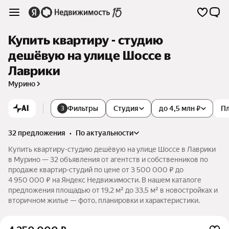
Купить квартиру - студию
дешёвую на улице Шоссе в
Лаврики
Мурино
AI
Фильтры
Студия
до 4,5 млн ₽
П
3
32 предложения
•
по актуальности
Купить квартиру-студию дешёвую на улице Шоссе в Лаврики
в Мурино — 32 объявления от агентств и собственников по
продаже квартир-студий по цене от 3 500 000 ₽ до
4 950 000 ₽ на Яндекс Недвижимости. В нашем каталоге
предложения площадью от 19,2 м² до 33,5 м² в новостройках и
вторичном жилье — фото, планировки и характеристики.