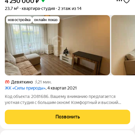
4 250 000
₽
23,7 м²
квартира-студия
2 этаж из 14
новостройка
онлайн показ
Девяткино
21 мин.
ЖК «Силы природы»
, 4 квартал 2021
Код объекта: 2081686. Вашему вниманию предлагается
уютная студия с большим окном! Комфортный и высокий
второй этаж. Основные преимущества: - Комфортный ремонт
в стиле «евро» всё готово для проживания, не требует
Позвонить
дополнительных вложений. - Просторное