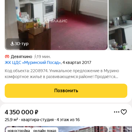
3D-тур
Девяткино
19 мин.
ЖК ЦДС «Муринский Посад»
, 4 квартал 2017
Код объекта: 2208974. Уникальное предложение в Мурино
комфортное жильё в развивающемся районе! Продаётся
уютная студия площадью 21,1 кв. м в кирпичном доме 2017
года постройки по адресу: Ленинградская область,
Позвонить
Всеволожский район, Мурино, ул. Шоссе
4 350 000
₽
25,9 м²
квартира-студия
4 этаж из 16
новостройка
онлайн показ