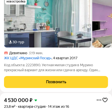
новостройка
3D-тур
Девяткино
19 мин.
ЖК ЦДС «Муринский Посад»
, 4 квартал 2017
Код объекта: 2223890. Уютная милая студия в Мурино
прекрасный вариант для жизни или сдачи в аренду. Один
взрослый собственник, прямая продажа, без обременений всё
готово к быстрому выходу на сделку. Площадь квартиры: 21,3
Позвонить
кв.м.: имеется небольшая
4 530 000
₽
23,8 м²
квартира-студия
14 этаж из 16