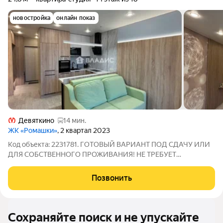
новостройка
онлайн показ
Девяткино
14 мин.
ЖК «Ромашки»
, 2 квартал 2023
Код объекта: 2231781. ГОТОВЫЙ ВАРИАНТ ПОД СДАЧУ ИЛИ
ДЛЯ СОБСТВЕННОГО ПРОЖИВАНИЯ! НЕ ТРЕБУЕТ
ВЛОЖЕНИЙ АБСОЛЮТНО! В продаже квартиpа-студия с
дизайнeрcким рeмoнтoм по адресу шоссе в Лаврики д.95.
Позвонить
Квартира расположена на 14 этаже. Окна выходят во двор,
Сохраняйте поиск и не упускайте