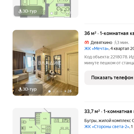
3D-тур
+
3
36 м² · 1-комнатная 
Девяткино
3 мин.
ЖК «Мечта»
, 4 квартал 2
Код объекта: 2218078. И
минуте пешком от станци
универсальная планировка. О доме: Комфо
монолитный Закрытая территория Крытый пятиуровневый
Показать телефон
паркинг О квартире:
3D-тур
+
26
33,7 м² · 1-комнатна
Бугры
,
жилой комплекс С
ЖК «Стороны света-2»
, 