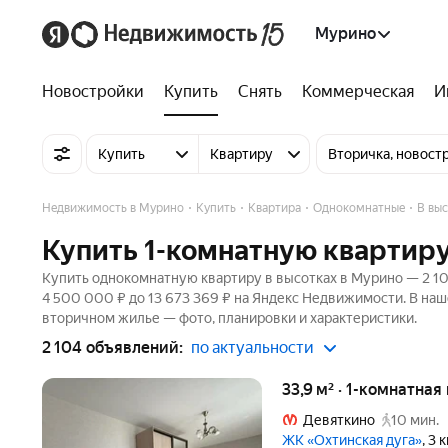
Мурино
Новостройки
Купить
Снять
Коммерческая
И
Купить
Квартиру
Вторичка, новост
Недвижимость в Мурино
Купить
Квартира
Однокомнатные
В выс
Купить 1-комнатную квартиру
Купить однокомнатную квартиру в высотках в Мурино — 2 104
4 500 000 ₽ до 13 673 369 ₽ на Яндекс Недвижимости. В наш
вторичном жилье — фото, планировки и характеристики.
2 104 объявлений:
по актуальности
33,9 м² · 1-комнатная
Девяткино
10 мин.
ЖК «Охтинская дуга»
, 3 