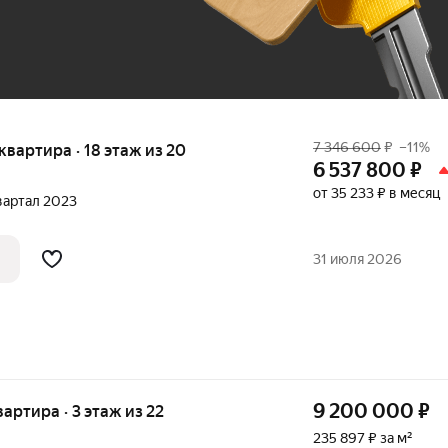
7 346 600
₽
–11%
 квартира · 18 этаж из 20
6 537 800
₽
от 35 233 ₽ в месяц
квартал 2023
31 июля 2026
9 200 000
₽
вартира · 3 этаж из 22
235 897 ₽ за м²