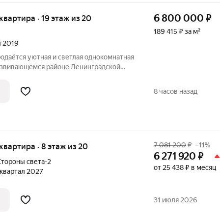
6 800 000
₽
 квартира · 19 этаж из 20
189 415 ₽ за м²
л 2019
родаётся уютная и светлая однокомнатная
азвивающемся районе Ленинградской
выбор для тех, кто ценит комфорт и
оложена по адресу: деревня Новое
8 часов назад
7 081 200
₽
–11%
 квартира · 8 этаж из 20
6 271 920
₽
тороны света-2
от 25 438 ₽ в месяц
1 квартал 2027
31 июля 2026