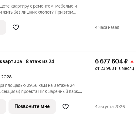
Ищете квартиру с ремонтом, мебелью и
 и жить без лишних хлопот? При этом
 метро, магазины и вся инфраструктура?
ая квартира 33,9 м в кирпично-
4 часа назад
6 677 604
₽
 квартира · 8 этаж из 24
от 23 988 ₽ в месяц
л 2028
ра площадью 29.56 кв.м на 8 этаже 24
, секция 6) проекта ПИК Заречный парк.
ъезд на уровне земли, функциональная
а, с отделкой. Жилой квартал «Заречный
Позвоните мне
4 августа 2026