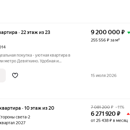
9 200 000
₽
квартира · 22 этаж из 23
255 556 ₽ за м²
014
деальная покупка - уютная квартира в
и метро Девяткино. Удобная и
рт класс Кирпично-
15 июля 2026
7 081 200
₽
–11%
я квартира · 10 этаж из 20
6 271 920
₽
тороны света-2
от 25 438 ₽ в месяц
1 квартал 2027