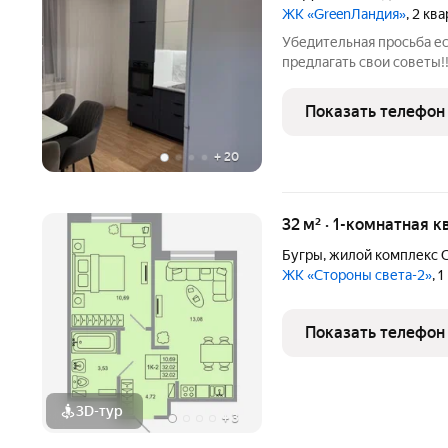
ЖК «GreenЛандия»
, 2 кв
Убедительная просьба ес
предлагать свои советы!!
уютная однокомнатная квартира идеальны
комфортной жизни. Вход 
Показать телефон
страны Проезжей
+
20
32 м² · 1-комнатная 
Бугры
,
жилой комплекс С
ЖК «Стороны света-2»
, 
Показать телефон
3D-тур
+
3