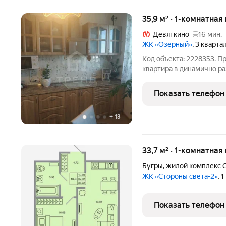
35,9 м² · 1-комнатная
Девяткино
16 мин.
ЖК «Озерный»
, 3 кварта
Код объекта: 2228353. П
квартира в динамично р
области! Это идеальный 
удобство. Квартира расп
Показать телефон
Девяткино,
+
13
33,7 м² · 1-комнатная
Бугры
,
жилой комплекс С
ЖК «Стороны света-2»
, 
Показать телефон