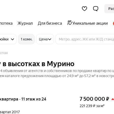
Ра
потека
Журнал
Для бизнеса
Уникальные акции
ройки
1 комн.
Цена
отках
 в высотках в Мурино
 объявления от агентств и собственников по продаже квартир по 
ем каталоге предложения площадью от 24,9 м² до 57,2 м² в новостр
7 500 000
₽
 квартира · 11 этаж из 24
221 239 ₽ за м²
квартал 2017