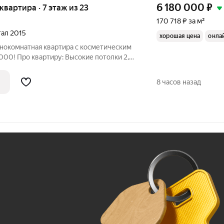
6 180 000
₽
 квартира · 7 этаж из 23
170 718 ₽ за м²
тал 2015
хорошая цена
онла
днокомнатная квартира с косметическим
.000! Про квартиру: Высокие потолки 2,7
. м Просторная лоджия Угловое
Седьмой этаж обеспечит тишину и
8 часов назад
Ж
До 100 тыс. ₽