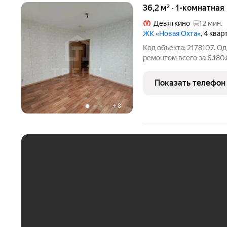
36,2 м² · 1-комнатная
Девяткино
12 мин.
ЖК «Новая Охта»
, 4 квар
Код объекта: 2178107. О
ремонтом всего за 6.180
м Большая кухня 10,7 кв
расположение квартиры 
Показать телефон
приватность, но в
+
8
ЕЖЕМЕСЯЧНЫЙ ПЛАТЁ
До 30 тыс. ₽
До 50 тыс. ₽
До 70 тыс. ₽