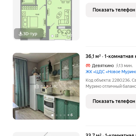
Показать телефон
3D-тур
+
3
36,1 м² · 1-комнатная
Девяткино
13 мин.
ЖК «ЦДС «Новое Мурин
Код объекта: 2280236. Св
Мурино отличный баланс комфорта и практичности в живом
районе. Простая планиро
окон создают ощущение у
Показать телефон
22 м
+
6
33,7 м² · 1-комнатна