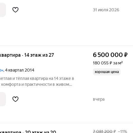
31 июля 2026
6 500 000
₽
 квартира · 14 этаж из 27
180 055 ₽ за м²
о»
, 4 квартал 2014
хорошая цена
етлая и тёплая квартира на 14 этаже в
вка, большая кухня и приятный вид из
юта и порядка с первого шага. В комнате
вчера
7 081 200
₽
–11%
я квартира · 20 этаж из 20