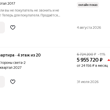
артал 2017
онлайн показ
ли вы не покупатель не звонить и не
! Теперь для покупателя. Продаётся
й вариант для
в дом осуществляется с двух сторон,
4 августа 2026
6 724 200
₽
–11%
квартира · 4 этаж из 20
5 955 720
₽
тороны света-2
от 24 156 ₽ в месяц
1 квартал 2027
31 июля 2026