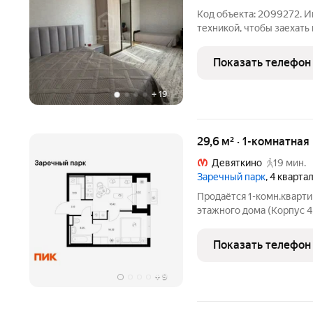
Код объекта: 2099272. 
техникой, чтобы заехать
важно, чтобы рядом было
В продаже - однокомнатн
Показать телефон
монолитном доме
+
19
29,6 м² · 1-комнатная
Девяткино
19 мин.
Заречный парк
, 4 кварта
Продаётся 1-комн.кварти
этажного дома (Корпус 4
Светлый просторный под
планировка, большие окн
Показать телефон
парк»
+
9