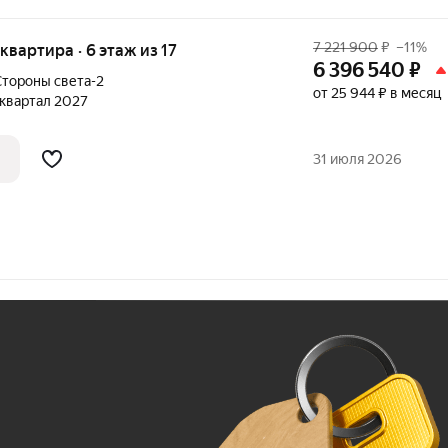
7 221 900
₽
–11%
 квартира · 6 этаж из 17
6 396 540
₽
тороны света-2
от 25 944 ₽ в месяц
1 квартал 2027
31 июля 2026
Ж