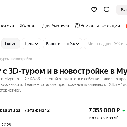
Ра
потека
Журнал
Для бизнеса
Уникальные акции
1 комн.
Цена
Взнос и платёж
-туром, новостройки
 c 3D-туром и в новостройке в М
 в Мурино — 2 468 объявлений от агентств и собственников по пр
едвижимости. В нашем каталоге предложения площадью от 28,5 м² до 
ктеристики.
7 355 000
₽
 квартира · 7 этаж из 12
190 003 ₽ за м²
л 2028