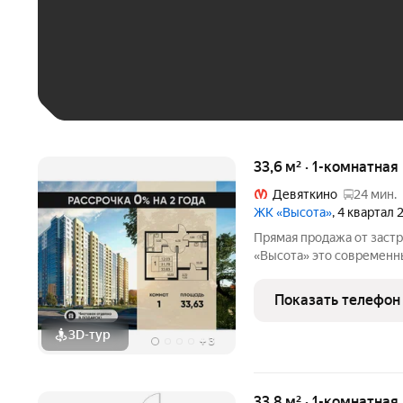
До 30 тыс. ₽
До 50 тыс. ₽
До 70 тыс. ₽
Больше 100 тыс. ₽
33,6 м² · 1-комнатная
Девяткино
24 мин.
ЖК «Высота»
, 4 квартал
Прямая продажа от застр
«Высота» это современный 18-этажный дом, расположенный в
активно развивающемся г
метро «Девяткино». Ква
Показать телефон
выбор
3D-тур
+
3
33,8 м² · 1-комнатная