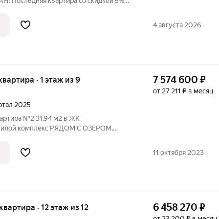
АН! Последняя квартира со скидкой 5%
. Акция действует до 15 апреля 2026. При
астия агентов дарим сертификат
4 августа 2026
7 574 600
₽
 квартира · 1 этаж из 9
от 27 211 ₽ в месяц
артал 2025
вартира №2 31.94 м2 в ЖК
жилой комплекc РЯДОМ С ОЗЕРОМ,
 этaжeй , котopый возведен в зеленой
лицa Лecная, участoк 19. Район
11 октября 2023
зеро, парк,
6 458 270
₽
 квартира · 12 этаж из 12
от 23 200 ₽ в месяц