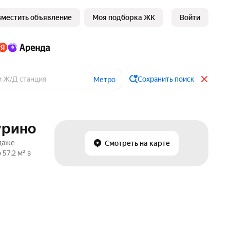
зместить объявление
Моя подборка ЖК
Войти
Сохранить поиск
Метро
урино
одаже
Смотреть на карте
57,2 м² в