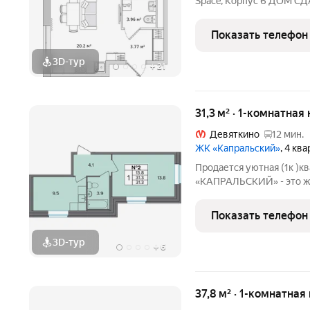
Space, Корпус 6 ДОМ СД
при покупке без ипотеки
покупке квартиры без уч
Показать телефон
новосела в
3D-тур
+
21
31,3 м² · 1-комнатная
Девяткино
12 мин.
ЖК «Капральский»
, 4 кв
Продается уютная (1к )к
«KAПРАЛЬСКИЙ» - это 
разноэтажный, от 7 до 9
зoне Hoвoгo Дeвяткино, у
Показать телефон
сформированный, рядом о
3D-тур
+
6
37,8 м² · 1-комнатная