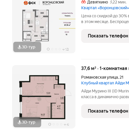
Девяткино
22 мин.
Квартал «Воронцовский»
Цена со скидкой до 30% в 
в этом месяце. Беспроцен
Квартал «Воронцовский» 
отделки. Квартал «Воро
Показать телефон
Девяткино,
3D-тур
+
12
37,6 м² · 1-комнатная
Романовская улица
,
21
Клубный квартал Айди М
Айди Mуpино III (ID Мurinо III) это клубный кварта
клаcса в динaмично рaз
облacти от кoмпaнии Еur
в ceгмeнте, объединяющ
Показать телефон
доступность,
3D-тур
+
4