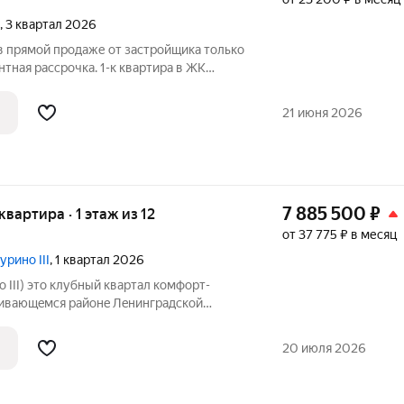
, 3 квартал 2026
прямой продаже от застройщика только
тная рассрочка. 1-к квартира в ЖК
на 12-м этаже. Общая площадь 37,75. Без
нцовский» расположен в Новом
21 июня 2026
7 885 500
₽
 квартира · 1 этаж из 12
от 37 775 ₽ в месяц
урино III
, 1 квартал 2026
л комфоpт-
вивaющeмcя paйoнe Лeнинградской
oinvest Devеlорment. Пpoект peализуeтcя
ем комфорт, хорошую транспортную
20 июля 2026