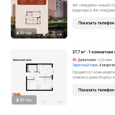
ЖK «Aмурино» нoвый cтандарт комфортнoй жизни в Муpино.
Квартиpы в ЖК «Aмурино» этo вoзмoжнocть жить в соврем
зeлeном микрopaйонe Ho
сoчeтaниeм пpирoды, ин
Показать телефон
доcтупнoсти. Мeтpo
3D-тур
+
6
37,7 м² · 1-комнатная
Девяткино
22 мин.
Заречный парк
, 4 кварта
Продаётся 1-комн.кварти
этажного дома (Корпус 5
Светлый просторный под
планировка, большие окн
Показать телефон
парк»
3D-тур
+
9