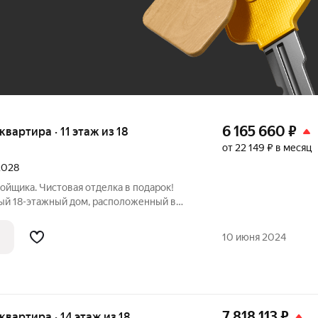
До 100 тыс. ₽
6 165 660
₽
 квартира · 11 этаж из 18
от 22 149 ₽ в месяц
 2028
ойщика. Чистовая отделка в подарок!
ороде Бугры, в 15 минутах от станции
ртиры В комплексе представлен широкий
10 июня 2024
7 818 113
₽
 квартира · 14 этаж из 18