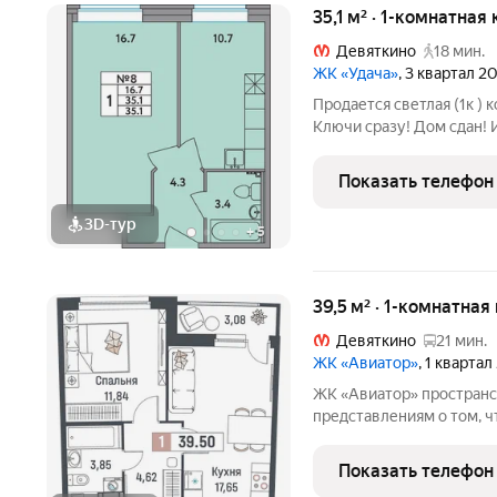
35,1 м² · 1-комнатная
Девяткино
18 мин.
ЖК «Удача»
, 3 квартал 2
Продается светлая (1к ) 
Ключи сразу! Дом сдан! 
инфpаструктуpы и близоc
ти этажный комплeкс, cо
Показать телефон
раcположен в Новом
3D-тур
+
5
39,5 м² · 1-комнатная
Девяткино
21 мин.
ЖК «Авиатор»
, 1 кварта
ЖК «Авиатор» пространство, продуманное по современным
представлениям о том, 
насыщенной и увлекател
сочетает плавные изгиб
Показать телефон
палитру. Особенность к