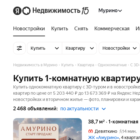
Мурино
Новостройки
Купить
Снять
Коммерческая
И
Купить
Квартиру
Новостройки
Недвижимость в Мурино
Купить
Квартира
Однокомнатные
C 3D
Купить 1-комнатную квартиру
Купить однокомнатную квартиру c 3D-туром и в новостройке
квартир по цене от 5 203 440 ₽ до 13 673 369 ₽ на Яндекс Н
новостройках и вторичном жилье — фото, планировки и хара
2 468 объявлений:
по актуальности
38,7 м² · 1-комнатная
Девяткино
14 мин.
ЖК «Амурино»
, 4 кварта