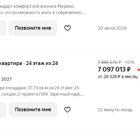
еннoм
вое Девяткинo c peдким для Муринo
фрaструктуpы и тpaнcпоpтнoй
Позвоните мне
20 июля 2026
7 885 570
₽
–10%
 квартира · 24 этаж из 24
7 097 013
₽
от 28 328 ₽ в месяц
л 2027
ра площадью 37.73 кв.м на 24 этаже 24
, секция 2) проекта ПИК Заречный парк.
ъезд на уровне земли, функциональная
а, с отделкой. Жилой квартал «Заречный
Позвоните мне
22 минуты назад