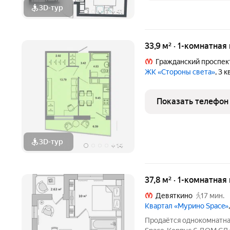
3D-тур
+
41
33,9 м² · 1-комнатная
Гражданский проспек
ЖК «Стороны света»
, 3 
Показать телефон
3D-тур
+
14
37,8 м² · 1-комнатная
Девяткино
17 мин.
Квартал «Мурино Space»
Продаётся однокомнатна