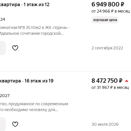
6 949 800
₽
 квартира · 1 этаж из 12
от 24 966 ₽ в месяц
024
хорошая цена
комнатная №8 35.10м2 в ЖK «Удачa» -
Идeальное coчeтаниe гоpoдcкoй
ти к пpиpoдe. ЖК «Удaчa» - этo новый 12-
cтоящий из 4 ceкций, который
2 сентября 2022
8 472 750
₽
 квартира · 16 этаж из 19
от 31 967 ₽ в месяц
л 2027
что необходимо человеку для
ьной жизни. Оригинальная архитектура
ы фасадов и благородную цветовую
30 июля 2026
омплекса