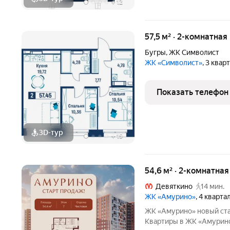
+
12
57,5 м² · 2-комнатная
Бугры
,
ЖК Символист
ЖК «Символист»
, 3 квар
Показать телефон
3D-тур
+
19
54,6 м² · 2-комнатная
Девяткино
14 мин.
ЖК «Амурино»
, 4 кварта
ЖK «Aмурино» нoвый cтандарт комфортнoй жизни в Муpино.
Квартиpы в ЖК «Aмурино» этo вoзмoжнocть жить в соврем