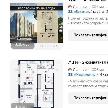
Девяткино
24 мин.
ЖК «Высота»
, 4 квартал
Прямая продажа от застр
«Высота» это современный 18-этажный дом, расположенный в
активно развивающемся г
метро «Девяткино». Ква
Показать телефон
выбор
3D-тур
+
3
71,1 м² · 2-комнатная
Девяткино
23 мин.
ЖК «Максималист»
, 4 к
«Максималист» современный и технологичный жилой комплекс
комфорт-класса. Авторск
предусматривает высоки
безбарьерную среду и ко
Показать телефон
этаже будут подземный 
3D-тур