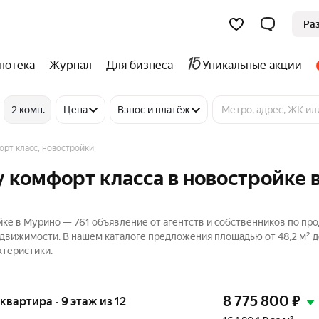
Ра
потека
Журнал
Для бизнеса
Уникальные акции
2 комн.
Цена
Взнос и платёж
рт класс, новостройки
 комфорт класса в новостройке 
ке в Мурино — 761 объявление от агентств и собственников по пр
едвижимости. В нашем каталоге предложения площадью от 48,2 м² до
ктеристики.
8 775 800
₽
 квартира · 9 этаж из 12