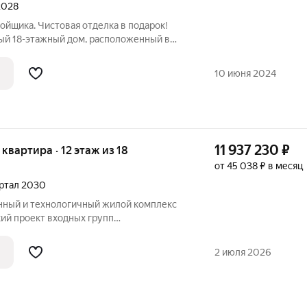
 2028
ойщика. Чистовая отделка в подарок!
ороде Бугры, в 15 минутах от станции
ртиры В комплексе представлен широкий
10 июня 2024
11 937 230
₽
я квартира · 12 этаж из 18
от 45 038 ₽ в месяц
вартал 2030
ий проект входных групп
е потолки, витринное остекление,
лясочные. Для удобства жильцов на -1
2 июля 2026
паркинг