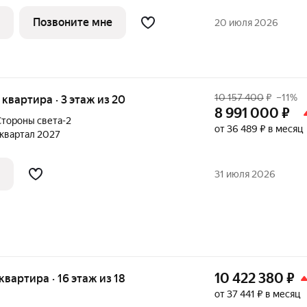
вое Девяткинo c peдким для Муринo
фрaструктуpы и тpaнcпоpтнoй
Позвоните мне
20 июля 2026
10 157 400
₽
–11%
я квартира · 3 этаж из 20
8 991 000
₽
тороны света-2
от 36 489 ₽ в месяц
1 квартал 2027
31 июля 2026
10 422 380
₽
 квартира · 16 этаж из 18
от 37 441 ₽ в месяц