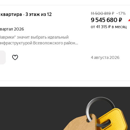
11 500 819
₽
–17%
 квартира · 3 этаж из 12
9 545 680
₽
от 41 315 ₽ в месяц
 квартал 2026
брать идеальный
инфраструктурой Всеволожского района
остью к северной природе. Занимайтесь
 сосновом лесу, отправляйтесь в
4 августа 2026
Ж