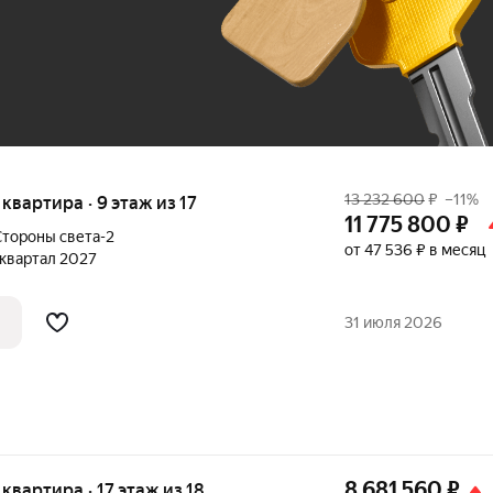
До 100 тыс. ₽
13 232 600
₽
–11%
я квартира · 9 этаж из 17
11 775 800
₽
тороны света-2
от 47 536 ₽ в месяц
1 квартал 2027
31 июля 2026
8 681 560
₽
я квартира · 17 этаж из 18