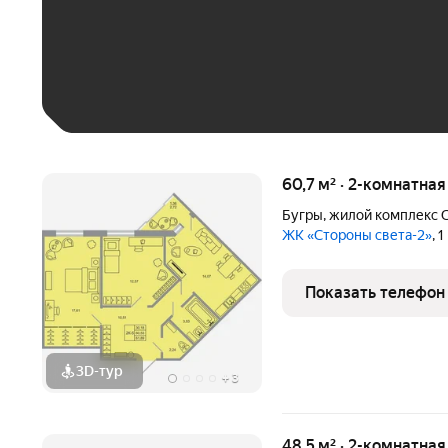
До 30 тыс. ₽
До 50 тыс. ₽
До 70 тыс. ₽
Больше 100 тыс. ₽
60,7 м² · 2-комнатна
Бугры
,
жилой комплекс С
ЖК «Стороны света-2»
, 
Показать телефон
3D-тур
+
3
48,5 м² · 2-комнатна