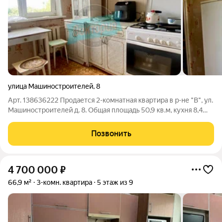
улица Машиностроителей
,
8
Арт. 138636222 Продается 2-комнатная квартира в р-не "В", ул.
Машиностроителей д. 8. Общая площадь 50,9 кв.м, кухня 8,4
кв.м., 7 этаж 9-ти этажного панельного дома. Удобная
планировка, комнаты изолированы и выходят на разные
Позвонить
стороны дома, санузел
4 700 000
₽
66,9 м²
3-комн. квартира
5 этаж из 9