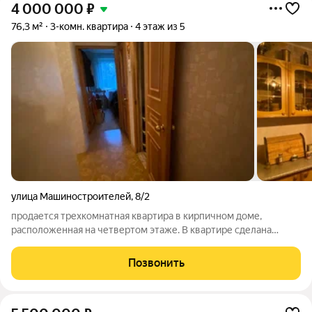
4 000 000
₽
76,3 м²
3-комн. квартира
4 этаж из 5
улица Машиностроителей
,
8/2
продается трехкомнатная квартира в кирпичном доме,
расположенная на четвертом этаже. В квартире сделана
перепланировка , Жилая площадь 53,2 кв.м, кухня 13
кв.м,ванная 4 квм, туалет 1,2 кв.м, гостиная 28 кв.м с выходом
Позвонить
на просторную лоджию. В квартире