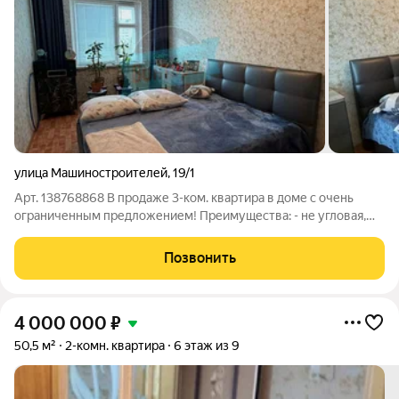
улица Машиностроителей
,
19/1
Арт. 138768868 В продаже 3-ком. квартира в доме с очень
ограниченным предложением! Преимущества: - не угловая,
очень теплая - своя котельная на крыше - комфортный 3-й
этаж (9-ти этажного дома) - удобная планировка: просторная
Позвонить
кухня 13 кв. м с выходом
4 000 000
₽
50,5 м²
2-комн. квартира
6 этаж из 9