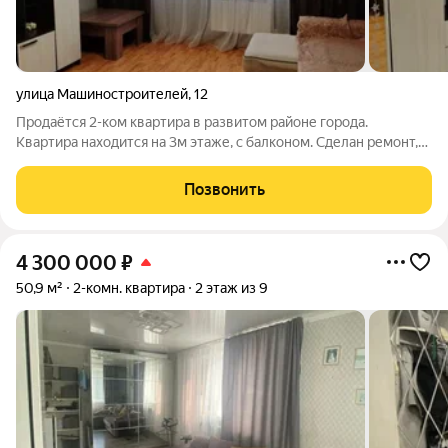
улица Машиностроителей
,
12
Продаётся 2-ком квартира в развитом районе города.
Квартира находится на 3м этаже, с балконом. Сделан ремонт,
поставлены пластиковые окна, поменяны трубы, новые
батареи. Балкон застеклен и отделан. Натяжные потолки. Пол
Позвонить
ламинат, линолеум. Квартира
4 300 000
₽
50,9 м²
2-комн. квартира
2 этаж из 9