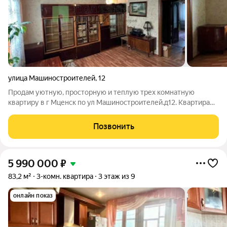
улица Машиностроителей
,
12
Продам уютную, просторную и теплую трех комнатную
квартиру в г Мценск по ул Машиностроителей.д12. Квартира
находится на комфортном 5 этаже. И имеет планировку
"Распашонка" выход окон на две стороны. Просторные
Позвонить
комнаты, правильной прямоугольной формы,
5 990 000
₽
83,2 м²
3-комн. квартира
3 этаж из 9
онлайн показ