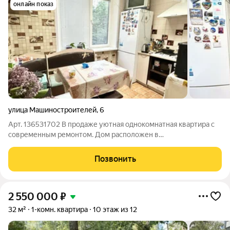
онлайн показ
улица Машиностроителей
,
6
Арт. 136531702 В продаже уютная однокомнатная квартира с
современным ремонтом. Дом расположен в
непосредственной близости к центру города! Преимущества
покупки данной квартиры: + Комфортный 4 этaж. Вид во двор.
Позвонить
+ Квартира не угловая, правильной
2 550 000
₽
32 м²
1-комн. квартира
10 этаж из 12