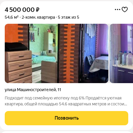
4 500 000
₽
54,6 м²
2-комн. квартира
5 этаж из 5
улица Машиностроителей
,
11
Подходит под семейную ипотеку под 6% Продаётся уютная
квартира, общей площадью 54.6 квадратных метров и состоит
из двух комнат, кухня имеет площадь 9 квадратных метров.
Комнаты просторные и светлые. Расположена на пятом этаже
Позвонить
пятиэтажного панельного