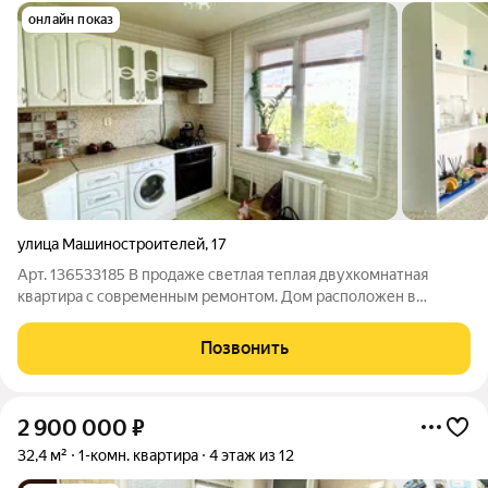
онлайн показ
улица Машиностроителей
,
17
Арт. 136533185 В продаже светлая теплая двухкомнатная
квартира с современным ремонтом. Дом расположен в
непосредственной близости к центру города! Преимущества
покупки данной квартиры: + Комфортный 4 этaж. Шикарный
Позвонить
живописный вид из окон! + Квартира
2 900 000
₽
32,4 м²
1-комн. квартира
4 этаж из 12