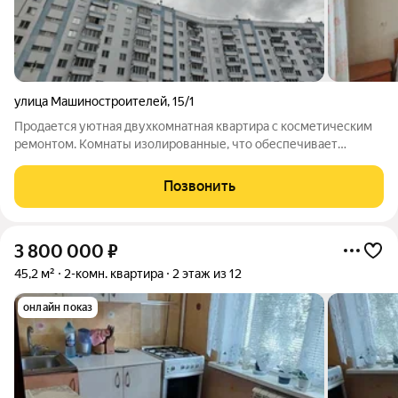
улица Машиностроителей
,
15/1
Продается уютная двухкомнатная квартира с косметическим
ремонтом. Комнаты изолированные, что обеспечивает
комфорт и приватность. Из окон открывается вид на улицу, а
также есть просторная лоджия с остеклением, где можно
Позвонить
наслаждаться свежим воздухом.
3 800 000
₽
45,2 м²
2-комн. квартира
2 этаж из 12
онлайн показ