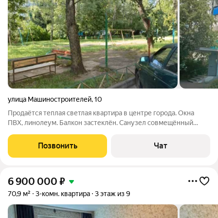
улица Машиностроителей
,
10
Продаётся теплая светлая квартира в центре города. Окна
ПВХ, линолеум. Балкон застеклён. Санузел совмещённый
кафель. В шаговой доступности вся развитая инфраструктура,
детсады,школы,магазины, аптеки, остановки общественного
Позвонить
Чат
транспорта, рынок,
6 900 000
₽
70,9 м²
3-комн. квартира
3 этаж из 9