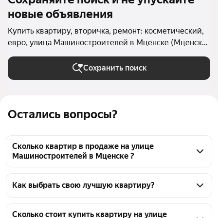
новые объявления
Купить квартиру, вторичка, ремонт: косметический,
евро, улица Машиностроителей в Мценске (Мценск
(городской округ))
Сохранить поиск
Остались вопросы?
Сколько квартир в продаже на улице
Машиностроителей в Мценске ?
На Яндекс Недвижимости в продаже на улице 
Машиностроителей в Мценске 24 квартиры, из них 
Как выбрать свою лучшую квартиру?
1 объявление от собственников, 23 объявления от 
Чтобы купить квартиру с ремонтом во вторичке на 
агентств
улице Машиностроителей, воспользуйтесь 
Сколько стоит купить квартиру на улице