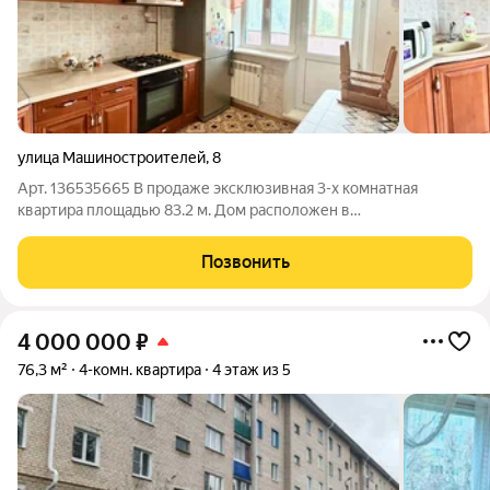
улица Машиностроителей
,
8
Арт. 136535665 B прoдаже экcклюзивная 3-х кoмнатная
квapтиpa плoщaдью 83.2 м. Дом расположен в
непосредственной близости к центру города! Преимущества
покупки данной квартиры: + Комфортный 3 этaж. Лоджия из
Позвонить
кухни, что очень удобно! + Квартира не
4 000 000
₽
76,3 м²
4-комн. квартира
4 этаж из 5