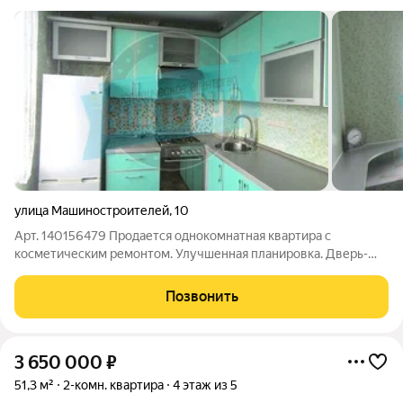
улица Машиностроителей
,
10
Арт. 140156479 Продается однокомнатная квартира с
косметическим ремонтом. Улучшенная планировка. Дверь-
сейф, окна-ПВХ, пол линолеум. Балкон застеклен. При
продаже остается: встроенный кухонный гарнитур.
Позвонить
Документы готовы к продаже. Для многодетных
3 650 000
₽
51,3 м²
2-комн. квартира
4 этаж из 5