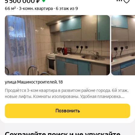
5 500 000
₽
66 м²
3-комн. квартира
6 этаж из 9
улица Машиностроителей
,
18
Продаётся 3-ком квартира в развитом районе города. 6й этаж,
новые лифты. Комнаты изолированы. Удобная планировка.
Сделан качественный ремонт. Мебель могут оставить по
договорённости. Два взрослых собственника. ID объекта в
Позвонить
нашей базе: 1498
Сохраняйте поиск и не упускайте