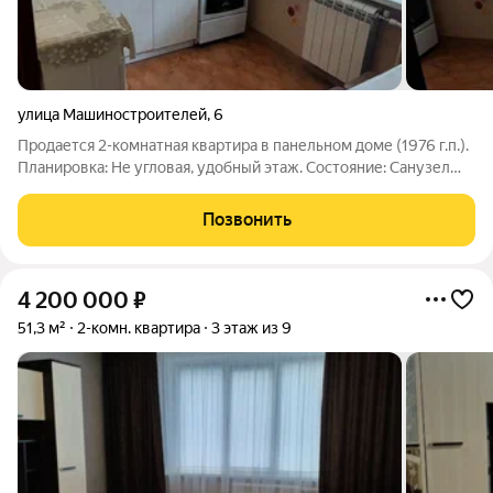
улица Машиностроителей
,
6
Продается 2-комнатная квартира в панельном доме (1976 г.п.).
Планировка: Не угловая, удобный этаж. Состояние: Санузел
раздельный, отделка плиткой. Бонус: В квартире остается вся
мебель и техника идеальный вариант для тех, кто хочет
Позвонить
переехать без
4 200 000
₽
51,3 м²
2-комн. квартира
3 этаж из 9