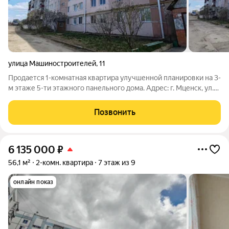
улица Машиностроителей
,
11
Продается 1-комнатная квартира улучшенной планировки на 3-
м этаже 5-ти этажного панельного дома. Адрес: г. Мценск, ул.
Машиностроителей, д. 11. Квартира расположена в самом
современном и престижном районе города на новой стороне
Позвонить
Бама и готова к
6 135 000
₽
56,1 м²
2-комн. квартира
7 этаж из 9
онлайн показ