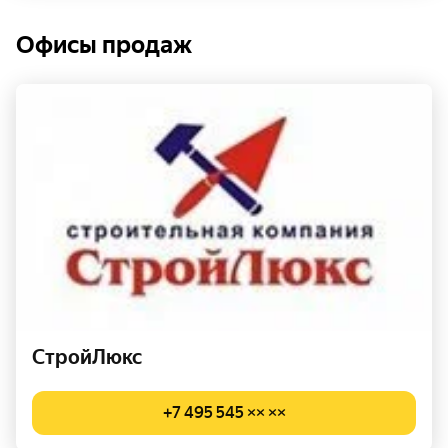
Офисы продаж
СтройЛюкс
+7 495 545 ×× ××