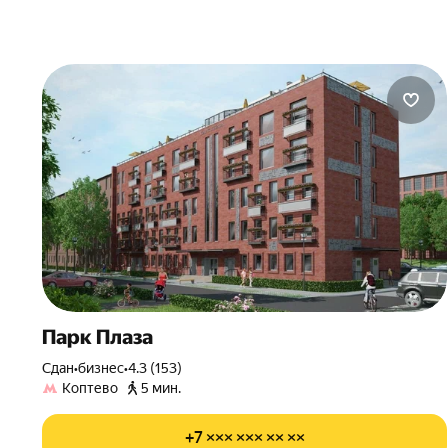
Парк Плаза
Сдан
•
бизнес
•
4.3 (153)
Коптево
5 мин.
+7 ××× ××× ×× ××