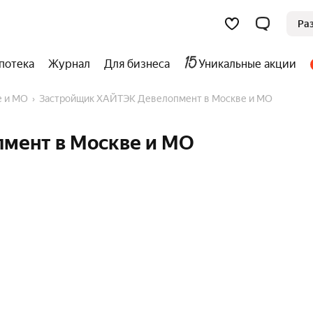
Ра
потека
Журнал
Для бизнеса
Уникальные акции
е и МО
Застройщик ХАЙТЭК Девелопмент в Москве и МО
мент в Москве и МО