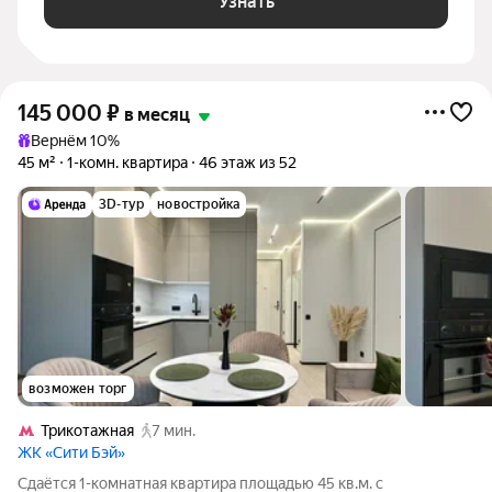
Узнать
145 000
₽
в месяц
Вернём 10%
45 м²
1-комн. квартира
46 этаж из 52
3D-тур
новостройка
возможен торг
Трикотажная
7 мин.
ЖК «Сити Бэй»
Сдаётся 1-комнатная квартира площадью 45 кв.м. с