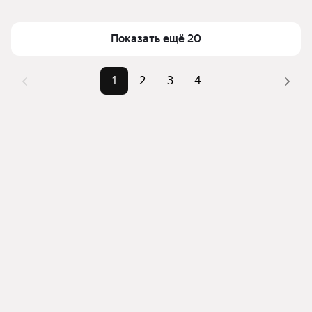
Помимо удобной сортировки по цене аренды вы 
Площадь
21 — 92 м²
можете отсортировать результаты по стоимости 
квадратного метра или площади
Показать ещё 20
1
2
3
4