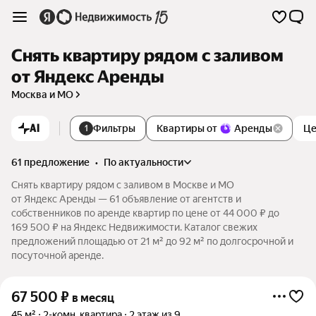
Снять квартиру рядом с заливом
от Яндекс Аренды
Москва и МО
AI
Фильтры
Квартиры от
Аренды
Це
1
61 предложение
•
по актуальности
Снять квартиру рядом с заливом в Москве и МО
от Яндекс Аренды — 61 объявление от агентств и
собственников по аренде квартир по цене от 44 000 ₽ до
169 500 ₽ на Яндекс Недвижимости. Каталог свежих
предложений площадью от 21 м² до 92 м² по долгосрочной и
посуточной аренде.
67 500
₽
в месяц
45 м²
2-комн. квартира
2 этаж из 9