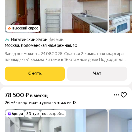
высокий спрос
Нагатинский Затон
6 мин.
Москва
,
Коломенская набережная
,
10
Заезд возможен с 24.08.2026. Сдаётся 2-комнатная квартира
площадью 51 кв.м.на 7 этаже в 16-этажном доме Подходит для
комфортного проживания на длительный срок. Подробно
ознакомиться с обустройством можно по фото. Из окон
Снять
Чат
открывается вид на развитый
78 500
₽
в месяц
26 м²
квартира-студия
5 этаж из 13
3D-тур
новостройка