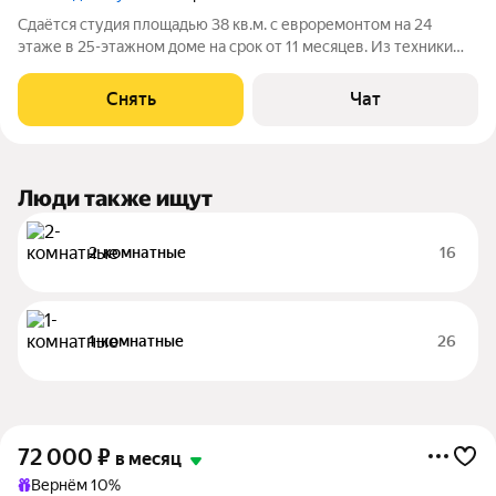
Сдаётся студия площадью 38 кв.м. с евроремонтом на 24
этаже в 25-этажном доме на срок от 11 месяцев. Из техники
есть: Телевизор Духовой шкаф Стиральная машина
Холодильник Посудомоечная машина Кондиционер Дом -
Снять
Чат
монолитный, окна выходят на улицу.
Люди также ищут
2-комнатные
16
1-комнатные
26
72 000
₽
в месяц
Вернём 10%