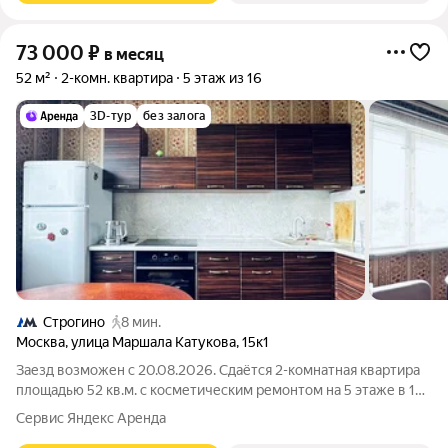
73 000
₽
в месяц
52 м²
2-комн. квартира
5 этаж из 16
3D-тур
без залога
Строгино
8 мин.
Москва
,
улица Маршала Катукова
,
15к1
Заезд возможен с 20.08.2026. Сдаётся 2-комнатная квартира
площадью 52 кв.м. с косметическим ремонтом на 5 этаже в 16-
этажном доме на срок от 11 месяцев. Из техники есть: Духовой
Сервис Яндекс Аренда
шкаф Стиральная машина Холодильник Пылесос Дом -