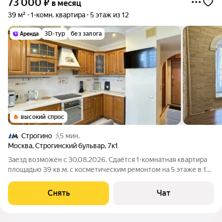
73 000
₽
в месяц
39 м²
1-комн. квартира
5 этаж из 12
3D-тур
без залога
высокий спрос
Строгино
5 мин.
Москва
,
Строгинский бульвар
,
7к1
Заезд возможен с 30.08.2026. Сдаётся 1-комнатная квартира
площадью 39 кв.м. с косметическим ремонтом на 5 этаже в 12-
этажном доме на срок от 11 месяцев. Из техники есть:
Телевизор Духовой шкаф Стиральная машина Холодильник
Снять
Чат
Посудомоечная машина