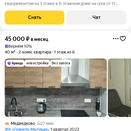
евроремонтом на 3 этаже в 6-этажном доме на срок от 11
месяцев. Из техники есть: Телевизор Духовой шкаф
Холодильник Стиральная машина Дом - монолитный.
Снять
Чат
Сантехника новая, дополнительно имеется
45 000
₽
в месяц
Вернём 10%
40 м²
2-комн. квартира
1 этаж из 6
новостройка
без залога
Медведково
27 мин.
ЖК «Гранель Мытищи»
, 1 квартал 2022