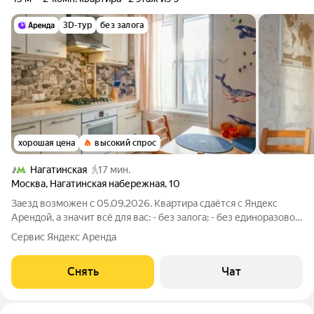
3D-тур
без залога
хорошая цена
высокий спрос
Нагатинская
17 мин.
Москва
,
Нагатинская набережная
,
10
Заезд возможен с 05.09.2026. Квартира сдаётся с Яндекс
Арендой, а значит всё для вас: - без залога; - без единоразовой
комиссии; - с поддержкой от наших специалистов в процессе
Сервис Яндекс Аренда
проживания. Мы можем показать вам квартиру онлайн это так
же детально,
Снять
Чат