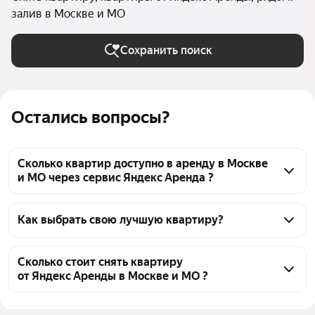
залив в Москве и МО
Сохранить поиск
Остались вопросы?
Сколько квартир доступно в аренду в Москве
и МО через сервис Яндекс Аренда ?
На Яндекс Недвижимости в Москве и МО доступно 
в аренду 60 квартир от Яндекс Аренды, из них 61 
Как выбрать свою лучшую квартиру?
объявление от агентств
Чтобы снять квартиру рядом с заливом 
от Яндекс Аренды, воспользуйтесь удобными 
Сколько стоит снять квартиру
от Яндекс Аренды в Москве и МО ?
фильтрами и сортировкой для выбора среди 
предложений в выбранном районе
Цена за квадратный метр
952 — 4 318 ₽