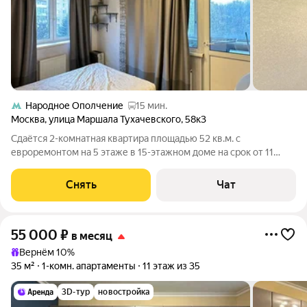
Народное Ополчение
15 мин.
Москва
,
улица Маршала Тухачевского
,
58к3
Сдаётся 2-комнатная квартира площадью 52 кв.м. с
евроремонтом на 5 этаже в 15-этажном доме на срок от 11
месяцев. Из техники есть: Духовой шкаф Стиральная машина
Холодильник Микроволновка Дом - кирпичный, окна выходят
Снять
Чат
во двор. Есть консьерж. В
55 000
₽
в месяц
Вернём 10%
35 м²
1-комн. апартаменты
11 этаж из 35
3D-тур
новостройка