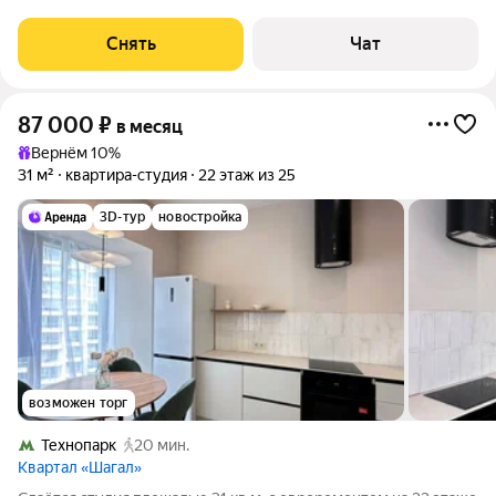
доме. Из техники есть: Телевизор Стиральная машина
Холодильник Дом - монолитный, окна выходят на улицу. Есть
Снять
Чат
консьерж. В подъезде 4
87 000
₽
в месяц
Вернём 10%
31 м²
квартира-студия
22 этаж из 25
3D-тур
новостройка
возможен торг
Технопарк
20 мин.
Квартал «Шагал»