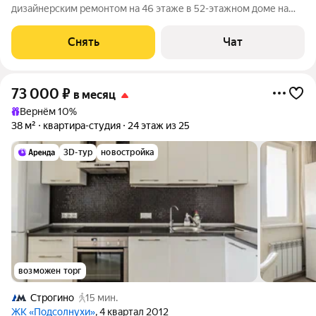
дизайнерским ремонтом на 46 этаже в 52-этажном доме на
срок от 11 месяцев. Из техники есть: Духовой шкаф Стиральная
машина Сушильная машина Холодильник Посудомоечная
Снять
Чат
машина Кондиционер
73 000
₽
в месяц
Вернём 10%
38 м²
квартира-студия
24 этаж из 25
3D-тур
новостройка
возможен торг
Строгино
15 мин.
ЖК «Подсолнухи»
, 4 квартал 2012