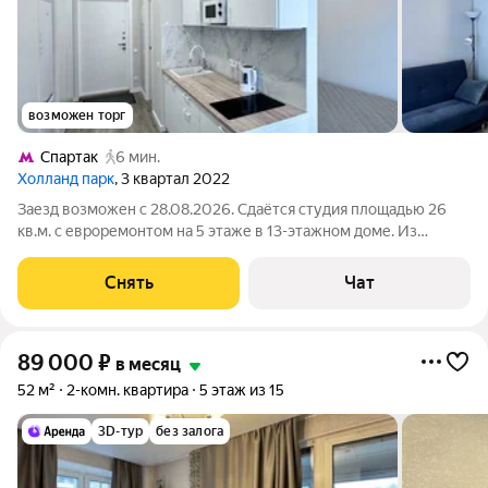
возможен торг
Спартак
6 мин.
Холланд парк
, 3 квартал 2022
Заезд возможен с 28.08.2026. Сдаётся студия площадью 26
кв.м. с евроремонтом на 5 этаже в 13-этажном доме. Из
техники есть: Телевизор Стиральная машина Холодильник
Кондиционер Микроволновка Дом - монолитный, окна
Снять
Чат
выходят на улицу. В подъезде 3
89 000
₽
в месяц
52 м²
2-комн. квартира
5 этаж из 15
3D-тур
без залога