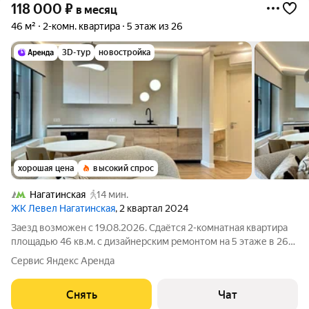
118 000
₽
в месяц
46 м²
2-комн. квартира
5 этаж из 26
3D-тур
новостройка
хорошая цена
высокий спрос
Нагатинская
14 мин.
ЖК Левел Нагатинская
, 2 квартал 2024
Заезд возможен с 19.08.2026. Сдаётся 2-комнатная квартира
площадью 46 кв.м. с дизайнерским ремонтом на 5 этаже в 26-
этажном доме на срок от 11 месяцев. Из техники есть: Духовой
Сервис Яндекс Аренда
шкаф Холодильник Посудомоечная машина Кондиционер
Микроволновка Дом
Снять
Чат