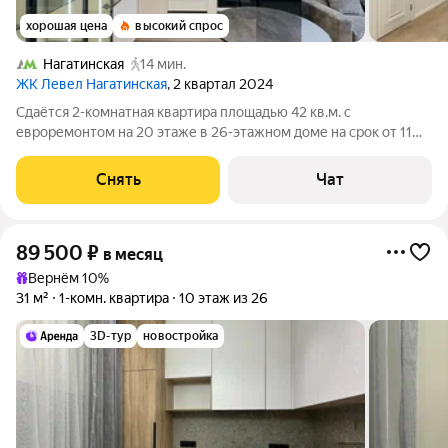
хорошая цена
высокий спрос
Нагатинская
14 мин.
ЖК Левел Нагатинская
, 2 квартал 2024
Сдаётся 2-комнатная квартира площадью 42 кв.м. с
евроремонтом на 20 этаже в 26-этажном доме на срок от 11
месяцев. Из техники есть: Духовой шкаф Стиральная машина
Сушильная машина Холодильник Посудомоечная машина
Снять
Чат
Кондиционер Микроволновка Дом
89 500
₽
в месяц
Вернём 10%
31 м²
1-комн. квартира
10 этаж из 26
3D-тур
новостройка