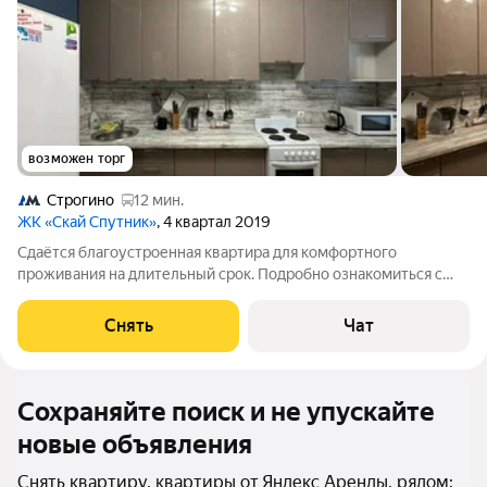
возможен торг
Строгино
12 мин.
ЖК «Скай Спутник»
, 4 квартал 2019
Сдаётся благоустроенная квартира для комфортного
проживания на длительный срок. Подробно ознакомиться с
обустройством можно по фото. Из окон открывается вид на
развитый район. Есть места для сна, работы, обеденная зона и
Снять
Чат
сан.узел. Вокруг дома
Сохраняйте поиск и не упускайте
новые объявления
Снять квартиру, квартиры от Яндекс Аренды, рядом: