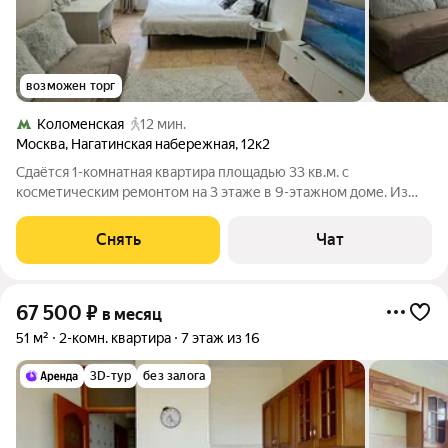
возможен торг
Коломенская
12 мин.
Москва
,
Нагатинская набережная
,
12к2
Сдаётся 1-комнатная квартира площадью 33 кв.м. с
косметическим ремонтом на 3 этаже в 9-этажном доме. Из
техники есть: Холодильник Двухконфорочная газовая плита
Микроволновка Чайник Стиральная машина с сушкой Роутер
Снять
Чат
Пылесос Телевизор Дом -
67 500
₽
в месяц
51 м²
2-комн. квартира
7 этаж из 16
3D-тур
без залога