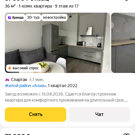
36 м²
1-комн. квартира
9 этаж из 17
3D-тур
новостройка
высокий спрос
Спартак
7 мин.
Жилой район «Алиа»
, 1 квартал 2022
Заезд возможен с 15.08.2026. Сдается благоустроенная
квартира для комфортного проживания на длительный срок.
Подробно ознакомиться с обустройством можно по фото. Из
окон открывается вид на развитый район. Есть места для сна,
Снять
Чат
работы, обеденная зона и