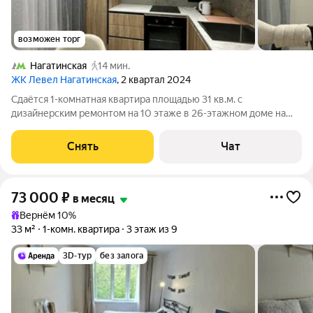
возможен торг
Нагатинская
14 мин.
ЖК Левел Нагатинская
, 2 квартал 2024
Сдаётся 1-комнатная квартира площадью 31 кв.м. с
дизайнерским ремонтом на 10 этаже в 26-этажном доме на
срок от 11 месяцев. Из техники есть: Телевизор Духовой шкаф
Стиральная машина Холодильник Посудомоечная машина
Снять
Чат
Кондиционер Дом - монолитный,
73 000
₽
в месяц
Вернём 10%
33 м²
1-комн. квартира
3 этаж из 9
3D-тур
без залога