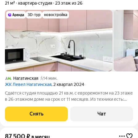
21 м²
квартира-студия
23 этаж из 26
3D-тур
новостройка
Нагатинская
14 мин.
ЖК Левел Нагатинская
, 2 квартал 2024
Сдаётся студия площадью 21 кв.м. с евроремонтом на 23 этаже
в 26-этажном доме на срок от 11 месяцев. Из техники есть:
Телевизор Стиральная машина Холодильник Посудомоечная
машина Кондиционер Микроволновка Дом - монолитный, окна
Снять
Чат
выходят на
87 500
₽
в месяц