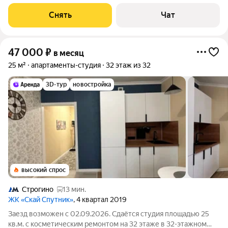
срок от 11 месяцев. Из техники есть: Духовой шкаф Стиральная
машина Холодильник Посудомоечная машина Кондиционер
Снять
Чат
Микроволновка Пылесос Дом -
47 000
₽
в месяц
25 м²
апартаменты-студия
32 этаж из 32
3D-тур
новостройка
высокий спрос
Строгино
13 мин.
ЖК «Скай Спутник»
, 4 квартал 2019
Заезд возможен с 02.09.2026. Сдаётся студия площадью 25
кв.м. с косметическим ремонтом на 32 этаже в 32-этажном