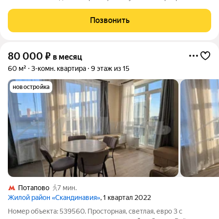
районе отличный вариант для комфортной жизни. Объект
находится в хорошем состоянии, меблирован и готов к
Позвонить
заселению. О квартире: Общая
80 000
₽
в месяц
60 м²
3-комн. квартира
9 этаж из 15
новостройка
Потапово
7 мин.
Жилой район «Скандинавия»
, 1 квартал 2022
Номер объекта: 539560. Просторная, светлая, евро 3 с