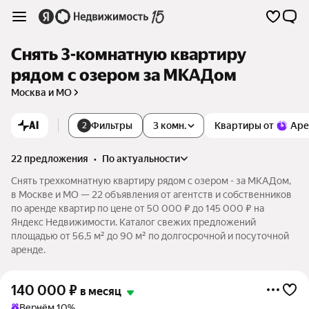
Снять 3-комнатную квартиру
рядом с озером за МКАДом
Москва и МО
AI
Фильтры
3 комн.
Квартиры от
Аре
2
22 предложения
•
по актуальности
Снять трехкомнатную квартиру рядом с озером - за МКАДом,
в Москве и МО — 22 объявления от агентств и собственников
по аренде квартир по цене от 50 000 ₽ до 145 000 ₽ на
Яндекс Недвижимости. Каталог свежих предложений
площадью от 56,5 м² до 90 м² по долгосрочной и посуточной
аренде.
140 000
₽
в месяц
Вернём 10%