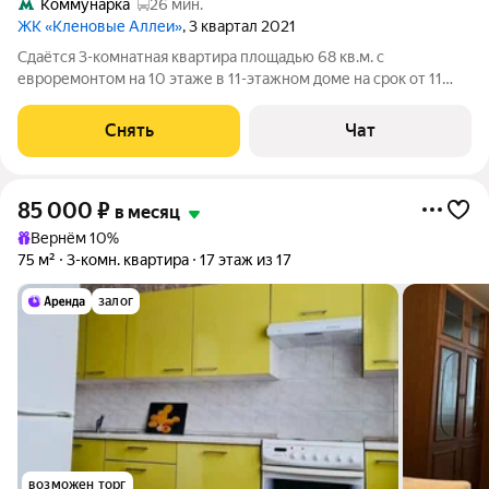
Коммунарка
26 мин.
ЖК «Кленовые Аллеи»
, 3 квартал 2021
Сдаётся 3-комнатная квартира площадью 68 кв.м. с
евроремонтом на 10 этаже в 11-этажном доме на срок от 11
месяцев. Из техники есть: Духовой шкаф Стиральная машина
Холодильник Посудомоечная машина Бойлер Микроволновка
Снять
Чат
Дом - монолитный, окна
85 000
₽
в месяц
Вернём 10%
75 м²
3-комн. квартира
17 этаж из 17
залог
возможен торг