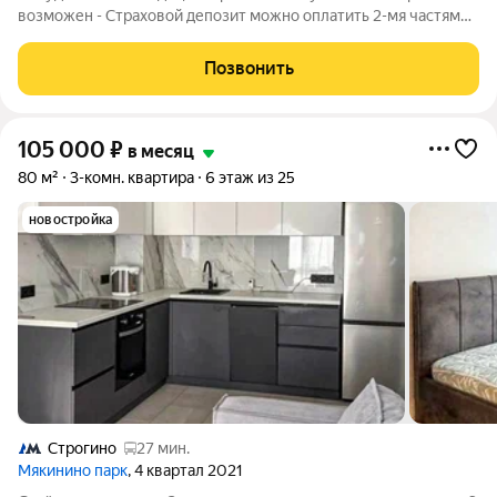
возможен - Страховой депозит можно оплатить 2-мя частями.
- Квартиру представляет агент - Лилия. - ID объекта 913174.
Позвонить
105 000
₽
в месяц
80 м²
3-комн. квартира
6 этаж из 25
новостройка
Строгино
27 мин.
Мякинино парк
, 4 квартал 2021