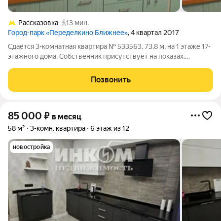
Рассказовка
13 мин.
Город-парк «Переделкино Ближнее»
, 4 квартал 2017
Сдаётся 3-комнатная квартира № 533563, 73.8 м, на 1 этаже 17-
этажного дома. Собственник присутствует на показах.
Коммунальные платежи включены в стоимость. Счетчики
оплачиваются отдельно. По условиям проживания: можно с
Позвонить
детьми, можно с питомцами.
85 000
₽
в месяц
58 м²
3-комн. квартира
6 этаж из 12
новостройка