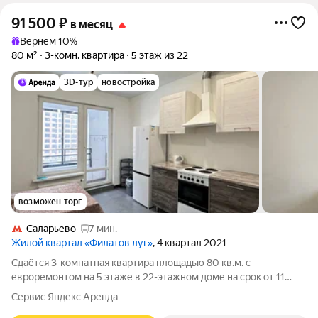
91 500
₽
в месяц
Вернём 10%
80 м²
3-комн. квартира
5 этаж из 22
3D-тур
новостройка
возможен торг
Саларьево
7 мин.
Жилой квартал «Филатов луг»
, 4 квартал 2021
Сдаётся 3-комнатная квартира площадью 80 кв.м. с
евроремонтом на 5 этаже в 22-этажном доме на срок от 11
месяцев. Из техники есть: Духовой шкаф Стиральная машина
Сервис Яндекс Аренда
Холодильник Дом - монолитный, окна выходят во двор и на