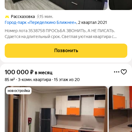
Рассказовка
15 мин.
Город-парк «Переделкино Ближнее»
, 2 квартал 2021
Номер лота 3538758 ПРОСЬБА ЗВОНИТЬ, А НЕ ПИСАТЬ.
Сдается на длительный срок. Светлая уютная квартира с
кухней-гостиной и двумя изолированными комнатами.
Встроенный кухонный гарнир, необходимая бытовая техника.
Позвонить
Современная мебель. Санузел совмешенный,
100 000
₽
в месяц
85 м²
3-комн. квартира
15 этаж из 20
новостройка