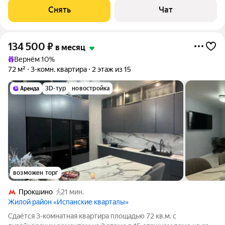
улицу. Есть консьерж. В
Снять
Чат
134 500
₽
в месяц
Вернём 10%
72 м²
3-комн. квартира
2 этаж из 15
3D-тур
новостройка
возможен торг
Прокшино
21 мин.
Жилой район «Испанские кварталы»
Сдаётся 3-комнатная квартира площадью 72 кв.м. с