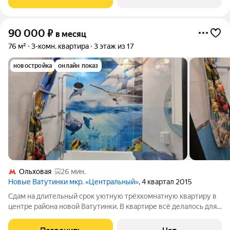
монолитный дом (2016 г.)
90 000
₽
в месяц
76 м²
3-комн. квартира
3 этаж из 17
новостройка
онлайн показ
Ольховая
26 мин.
Новые Ватутинки мкр. «Центральный»
, 4 квартал 2015
Cдам на длительный срок уютную трёхкомнатную квартиру в
центре района новой Ватутинки. В квартире всё делалось для
себя вся мебель на заказ красивый яркий свежий ремонт.
Очень удобное расположение, центральное кольцо и выезд на