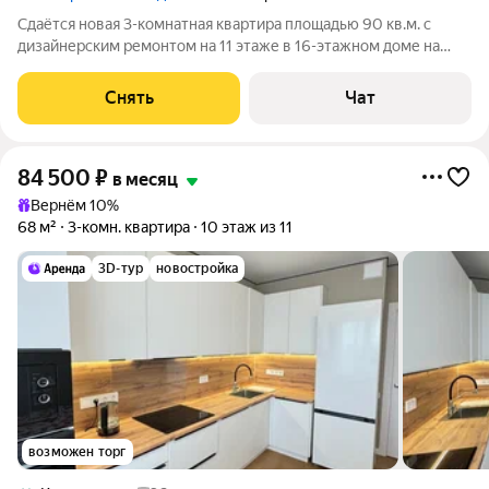
Сдаётся новая 3-комнатная квартира площадью 90 кв.м. с
дизайнерским ремонтом на 11 этаже в 16-этажном доме на
срок от 11 месяцев. Квартира полностью готова к проживанию
и оснащена всей необходимой бытовой техникой: Духовой
Снять
Чат
шкаф Варочная панель
84 500
₽
в месяц
Вернём 10%
68 м²
3-комн. квартира
10 этаж из 11
3D-тур
новостройка
возможен торг