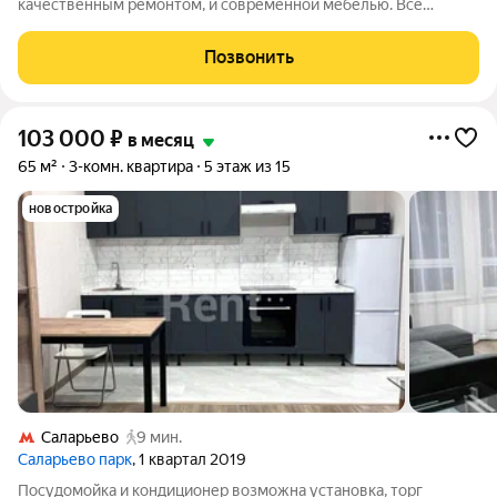
качественным ремонтом, и современной мебелью. Всё
абсолютно новое! Дорогая бытовая техника, всё продуманно
до мелочей. Квартира сдаётся впервые! Закрытый двор без
Позвонить
машин, благоустроенная территория,
103 000
₽
в месяц
65 м²
3-комн. квартира
5 этаж из 15
новостройка
Саларьево
9 мин.
Саларьево парк
, 1 квартал 2019
Посудомойка и кондиционер возможна установка, торг