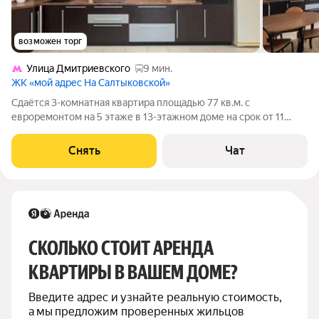
возможен торг
Улица Дмитриевского
9 мин.
ЖК «мой адрес На Салтыковской»
Сдаётся 3-комнатная квартира площадью 77 кв.м. с
евроремонтом на 5 этаже в 13-этажном доме на срок от 11
месяцев. Из техники есть: Телевизор Духовой шкаф
Стиральная машина Холодильник Посудомоечная машина
Снять
Чат
Микроволновка Дом - монолитный, окна
СКОЛЬКО СТОИТ АРЕНДА 
КВАРТИРЫ В ВАШЕМ ДОМЕ?
Введите адрес и узнайте реальную стоимость, 
а мы предложим проверенных жильцов 