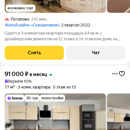
возможен торг
Потапово
15 мин.
Жилой район «Скандинавия»
, 2 квартал 2022
Сдаётся 3-комнатная квартира площадью 64 кв.м. с
дизайнерским ремонтом на 12 этаже в 14-этажном доме на
срок от 11 месяцев. Из техники есть: Телевизор Духовой шкаф
Стиральная машина Холодильник Посудомоечная машина
Снять
Чат
Кондиционер Микроволновка
91 000
₽
в месяц
Вернём 10%
77 м²
3-комн. квартира
5 этаж из 13
3D-тур
новостройка