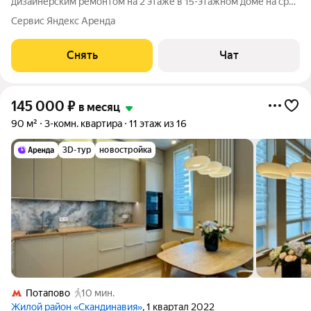
дизайнерским ремонтом на 2 этаже в 15-этажном доме на срок
от 11 месяцев. Из техники есть: Телевизор Духовой шкаф
Сервис Яндекс Аренда
Стиральная машина Сушильная машина Холодильник
Посудомоечная машина
Снять
Чат
145 000
₽
в месяц
90 м²
3-комн. квартира
11 этаж из 16
3D-тур
новостройка
Потапово
10 мин.
Жилой район «Скандинавия»
, 1 квартал 2022