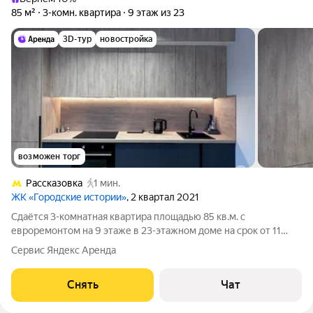
85 м²
3-комн. квартира
9 этаж из 23
3D-тур
новостройка
возможен торг
Рассказовка
1 мин.
ЖК «Городские истории»
, 2 квартал 2021
Сдаётся 3-комнатная квартира площадью 85 кв.м. с
евроремонтом на 9 этаже в 23-этажном доме на срок от 11
месяцев. Из техники есть: Телевизор Духовой шкаф
Сервис Яндекс Аренда
Стиральная машина Холодильник Посудомоечная машина
Пылесос Дом - монолитный, окна выходят
Снять
Чат