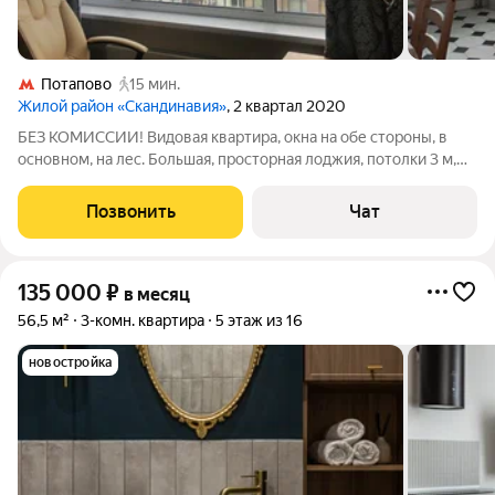
Потапово
15 мин.
Жилой район «Скандинавия»
, 2 квартал 2020
БЕЗ КОМИССИИ! Видовая квартира, окна на обе стороны, в
основном, на лес. Большая, просторная лоджия, потолки 3 м,
панорамные окна. Всё необходимое для жизни, мебель и
техника - импортные, новые. 2 санузла. Рядом - сетевые
Позвонить
Чат
магазины, кафе, рестораны,
135 000
₽
в месяц
56,5 м²
3-комн. квартира
5 этаж из 16
новостройка