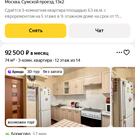
Москва
,
Сумской проезд
,
13к2
Сдаётся 3-комнатная квартира площадью 63 кв.м. с
евроремонтом на 5 этаже в 9-этажном доме на срок от 11
месяцев. Из техники есть: Телевизор Духовой шкаф
Стиральная машина Холодильник Микроволновка Пылесос
Снять
Чат
Дом - панельный, окна выходят во двор и
92 500
₽
в месяц
74 м²
3-комн. квартира
12 этаж из 14
3D-тур
без залога
возможен торг
Борисово
7 мин.