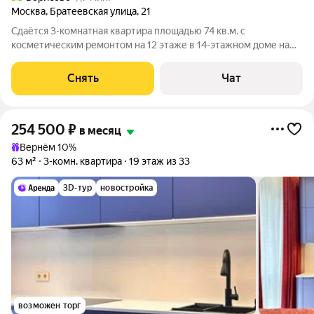
Москва
,
Братеевская улица
,
21
Сдаётся 3-комнатная квартира площадью 74 кв.м. с
косметическим ремонтом на 12 этаже в 14-этажном доме на
срок от 11 месяцев. Из техники есть: Телевизор Духовой шкаф
Стиральная машина Холодильник Кондиционер
Снять
Чат
Микроволновка Пылесос Дом -
254 500
₽
в месяц
Вернём 10%
63 м²
3-комн. квартира
19 этаж из 33
3D-тур
новостройка
возможен торг