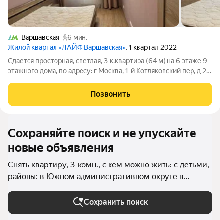
Варшавская
6 мин.
Жилой квартал «ЛАЙФ Варшавская»
, 1 квартал 2022
Сдается просторная, светлая, 3-к.квартира (64 м) на 6 этаже 9
этажного дома, по адресу: г Москва, 1-й Котляковский пер, д 2А
к 3, станция метро Варшавская. Квартира оборудована всем
необходимым для проживания, заезжай и живи.
Позвонить
Преимущества
Сохраняйте поиск и не упускайте
новые объявления
Снять квартиру, 3-комн., с кем можно жить: с детьми,
районы: в Южном административном округе в
Москве и МО
Сохранить поиск