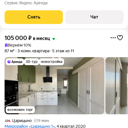
гарнитур, 4 стола: обеденный, прикроватный и 2 журнальных,
Сервис Яндекс Аренда
раскладной диван, 2 шкафа: книжный и платяной, 2 кресла,
настенная вешалка
Снять
Чат
105 000
₽
в месяц
Вернём 10%
87 м²
3-комн. квартира
5 этаж из 11
3D-тур
новостройка
возможен торг
Царицыно
19 мин.
Микрорайон «Царицыно 1»
, 4 квартал 2020