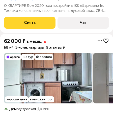
О КВАРТИРЕ Дом 2020 года постройки в ЖК «Царицыно 1».
Техника: холодильник, варочная панель, духовой шкаф, СВЧ
печь, чайник, вытяжка, посудомойка, 3 телевизора, пылесос,
утюг Мебель: кухонный гарнитур со встроенной техникой,
Снять
Чат
обеденный и 2 журнальных
62 000
₽
в месяц
58 м²
3-комн. квартира
9 этаж из 9
3D-тур
без залога
хорошая цена
возможен торг
Домодедовская
4 мин.