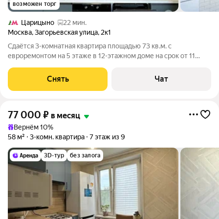
возможен торг
Царицыно
22 мин.
Москва
,
Загорьевская улица
,
2к1
Сдаётся 3-комнатная квартира площадью 73 кв.м. с
евроремонтом на 5 этаже в 12-этажном доме на срок от 11
месяцев. Из техники есть: Телевизор Духовой шкаф
Стиральная машина Сушильная машина Холодильник
Снять
Чат
Посудомоечная машина Пылесос Дом -
77 000
₽
в месяц
Вернём 10%
58 м²
3-комн. квартира
7 этаж из 9
3D-тур
без залога