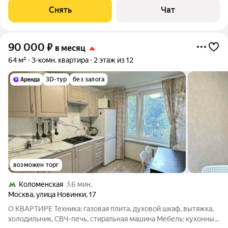
Кондиционер Дом - монолитный, окна
Снять
Чат
90 000
₽
в месяц
64 м²
3-комн. квартира
2 этаж из 12
3D-тур
без залога
возможен торг
Коломенская
6 мин.
Москва
,
улица Новинки
,
17
О КВАРТИРЕ Техника: газовая плита, духовой шкаф, вытяжка,
холодильник, СВЧ-печь, стиральная машина Мебель: кухонный