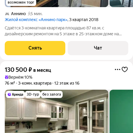
возможен торг
Аннино
5 мин.
Жилой комплекс «Аннино парк»
, 3 квартал 2018
Сдаётся 3-комнатная квартира площадью 87 кв.м. с
дизайнерским ремонтом на 5 этаже в 25-этажном доме на
срок от 11 месяцев. Из техники есть: Духовой шкаф Стиральная
машина Холодильник Посудомоечная машина Микроволновка
Снять
Чат
Дом - монолитный.
130 500
₽
в месяц
Вернём 10%
76 м²
3-комн. квартира
12 этаж из 16
3D-тур
без залога