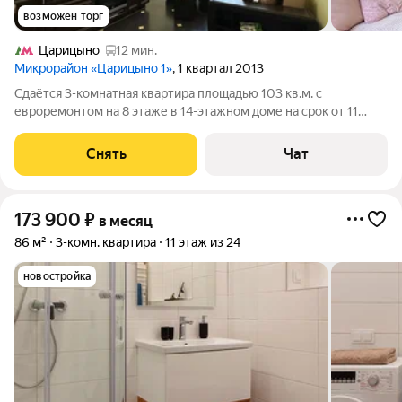
возможен торг
Царицыно
12 мин.
Микрорайон «Царицыно 1»
, 1 квартал 2013
Сдаётся 3-комнатная квартира площадью 103 кв.м. с
евроремонтом на 8 этаже в 14-этажном доме на срок от 11
месяцев. Из техники есть: Телевизор Духовой шкаф
Стиральная машина Холодильник Кондиционер Пылесос Дом -
Снять
Чат
монолитный, окна выходят во двор
173 900
₽
в месяц
86 м²
3-комн. квартира
11 этаж из 24
новостройка