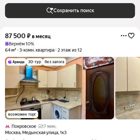
Москве и МО
Сохранить поиск
87 500
₽
в месяц
Вернём 10%
64 м²
3-комн. квартира
2 этаж из 12
3D-тур
без залога
возможен торг
Покровское
17 мин.
Москва
,
Медынская улица
,
1к3