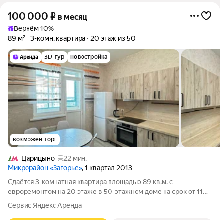
100 000
₽
в месяц
Вернём 10%
89 м²
3-комн. квартира
20 этаж из 50
3D-тур
новостройка
возможен торг
Царицыно
22 мин.
Микрорайон «Загорье»
, 1 квартал 2013
Сдаётся 3-комнатная квартира площадью 89 кв.м. с
евроремонтом на 20 этаже в 50-этажном доме на срок от 11
месяцев. Из техники есть: Телевизор Духовой шкаф
Сервис Яндекс Аренда
Стиральная машина Холодильник Посудомоечная машина