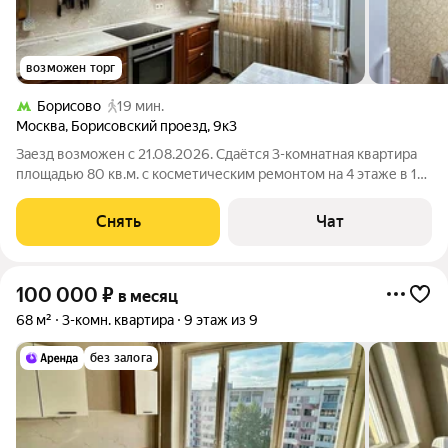
возможен торг
Борисово
19 мин.
Москва
,
Борисовский проезд
,
9к3
Заезд возможен с 21.08.2026. Сдаётся 3-комнатная квартира
площадью 80 кв.м. с косметическим ремонтом на 4 этаже в 14-
этажном доме на срок от 11 месяцев. Из техники есть: Духовой
шкаф Стиральная машина Холодильник Посудомоечная
Снять
Чат
машина Кондиционер
100 000
₽
в месяц
68 м²
3-комн. квартира
9 этаж из 9
без залога