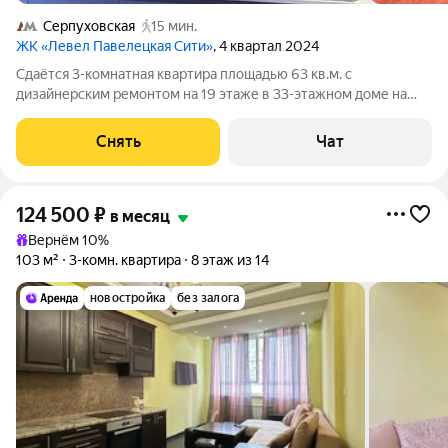
Серпуховская
15 мин.
ЖК «Левел Павелецкая Сити»
, 4 квартал 2024
Сдаётся 3-комнатная квартира площадью 63 кв.м. с
дизайнерским ремонтом на 19 этаже в 33-этажном доме на
срок от 11 месяцев. Из техники есть: Духовой шкаф Стиральная
машина Сушильная машина Холодильник Посудомоечная
Снять
Чат
машина Кондиционер
124 500
₽
в месяц
Вернём 10%
103 м²
3-комн. квартира
8 этаж из 14
новостройка
без залога