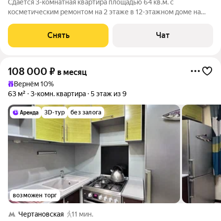
Сдаётся 3-комнатная квартира площадью 64 кв.м. с
косметическим ремонтом на 2 этаже в 12-этажном доме на
срок от 11 месяцев. Из техники есть: Телевизор Духовой шкаф
Стиральная машина Холодильник Дом - панельный, окна
Снять
Чат
выходят во двор и на улицу. В
108 000
₽
в месяц
Вернём 10%
63 м²
3-комн. квартира
5 этаж из 9
3D-тур
без залога
возможен торг
Чертановская
11 мин.