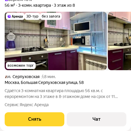
56 м²
3-комн. квартира
3 этаж из 8
3D-тур
без залога
возможен торг
Серпуховская
8 мин.
Москва
,
Большая Серпуховская улица
,
58
Сдаётся 3-комнатная квартира площадью 56 кв.м. с
евроремонтом на 3 этаже в 8-этажном доме на срок от 11
месяцев. Из техники есть: Телевизор Духовой шкаф
Сервис Яндекс Аренда
Стиральная машина Холодильник Посудомоечная машина
Кондиционер Микроволновка Пылесос Дом
Снять
Чат