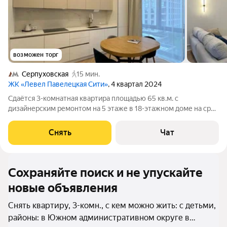
возможен торг
Серпуховская
15 мин.
ЖК «Левел Павелецкая Сити»
, 4 квартал 2024
Сдаётся 3-комнатная квартира площадью 65 кв.м. с
дизайнерским ремонтом на 5 этаже в 18-этажном доме на срок
от 11 месяцев. Из техники есть: Телевизор Духовой шкаф
Стиральная машина Холодильник Кондиционер
Снять
Чат
Микроволновка Дом - кирпичный, окна
Сохраняйте поиск и не упускайте
новые объявления
Снять квартиру, 3-комн., с кем можно жить: с детьми,
районы: в Южном административном округе в