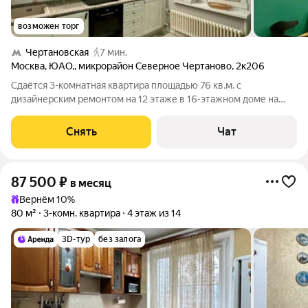
возможен торг
Чертановская
7 мин.
Москва
,
ЮАО,
,
микрорайон Северное Чертаново
,
2к206
Сдаётся 3-комнатная квартира площадью 76 кв.м. с
дизайнерским ремонтом на 12 этаже в 16-этажном доме на
срок от 11 месяцев. Из техники есть: Телевизор Духовой шкаф
Стиральная машина Холодильник Посудомоечная машина
Снять
Чат
Микроволновка Дом -
87 500
₽
в месяц
Вернём 10%
80 м²
3-комн. квартира
4 этаж из 14
3D-тур
без залога