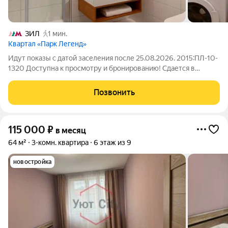
ЗИЛ
1 мин.
Квартал «Парк Легенд»
Идут показы с датой заселения после 25.08.2026. 2015:ПЛ-10-
1320 Доступна к просмотру и бронированию! Сдается в
долгосрочную аренду просторная трехкомнатная квартира с
двумя гардеробными комнатами в арендном доме «Парк
Позвонить
Легенд» от ДОМ.РФ. Доступна
115 000
₽
в месяц
64 м²
3-комн. квартира
6 этаж из 9
новостройка