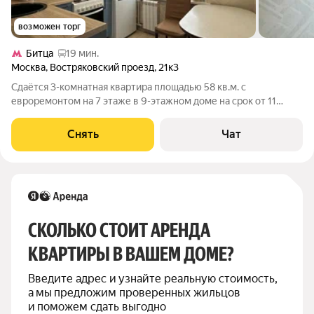
возможен торг
Битца
19 мин.
Москва
,
Востряковский проезд
,
21к3
Сдаётся 3-комнатная квартира площадью 58 кв.м. с
евроремонтом на 7 этаже в 9-этажном доме на срок от 11
месяцев. Из техники есть: Телевизор Духовой шкаф
Стиральная машина Холодильник Кондиционер
Снять
Чат
Микроволновка Пылесос Дом - панельный, окна
СКОЛЬКО СТОИТ АРЕНДА 
КВАРТИРЫ В ВАШЕМ ДОМЕ?
Введите адрес и узнайте реальную стоимость, 
а мы предложим проверенных жильцов 
и поможем сдать выгодно