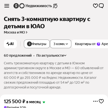
Снять 3-комнатную квартиру с
детьми в ЮАО
Москва и МО
AI
Фильтры
3 комн.
Квартиры от
Аре
3
60 предложений
•
по актуальности
Снять трехкомнатную квартиру с детьми в Южном
административном округе в Москве и МО — 60 объявлений от
агентств и собственников по аренде квартир по цене от
60 000 ₽ до 255 000 ₽ на Яндекс Недвижимости. Каталог
свежих предложений площадью от 54 м² до 120 м² по
долгосрочной и посуточной аренде.
125 500
₽
в месяц
Вернём 10%