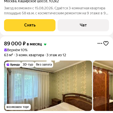
Москва
,
Каширское шоссе
,
102к2
Заезд возможен с 15.08.2026. Сдаётся 3-комнатная квартира
площадью 58 кв.м. с косметическим ремонтом на 9 этаже в 9-
этажном доме на срок от 11 месяцев. Из техники есть:
Телевизор Стиральная машина Холодильник Кондиционер
Снять
Чат
Дом - панельный. В
89 000
₽
в месяц
Вернём 10%
63 м²
3-комн. квартира
3 этаж из 12
3D-тур
без залога
возможен торг