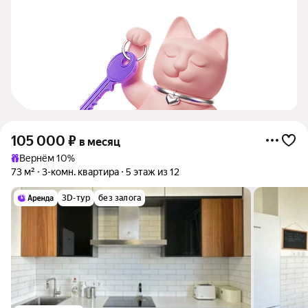
105 000
₽
в месяц
Вернём 10%
73 м²
3-комн. квартира
5 этаж из 12
3D-тур
без залога