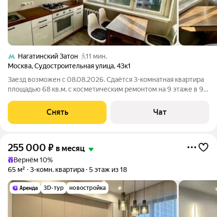
Нагатинский Затон
11 мин.
Москва
,
Судостроительная улица
,
43к1
Заезд возможен с 08.08.2026. Сдаётся 3-комнатная квартира
площадью 68 кв.м. с косметическим ремонтом на 9 этаже в 9-
этажном доме на срок от 11 месяцев. Из техники есть: Духовой
шкаф Стиральная машина Холодильник Дом - монолитный. В
Снять
Чат
подъезде 1 лифт
255 000
₽
в месяц
Вернём 10%
65 м²
3-комн. квартира
5 этаж из 18
3D-тур
новостройка