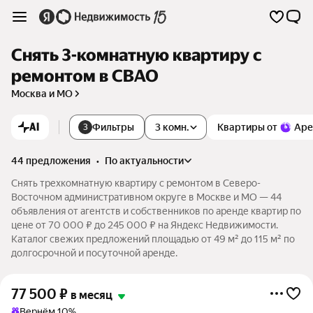
Снять 3-комнатную квартиру с
ремонтом в СВАО
Москва и МО
AI
Фильтры
3 комн.
Квартиры от
Аре
3
44 предложения
•
по актуальности
Снять трехкомнатную квартиру с ремонтом в Северо-
Восточном административном округе в Москве и МО — 44
объявления от агентств и собственников по аренде квартир по
цене от 70 000 ₽ до 245 000 ₽ на Яндекс Недвижимости.
Каталог свежих предложений площадью от 49 м² до 115 м² по
долгосрочной и посуточной аренде.
77 500
₽
в месяц
Вернём 10%