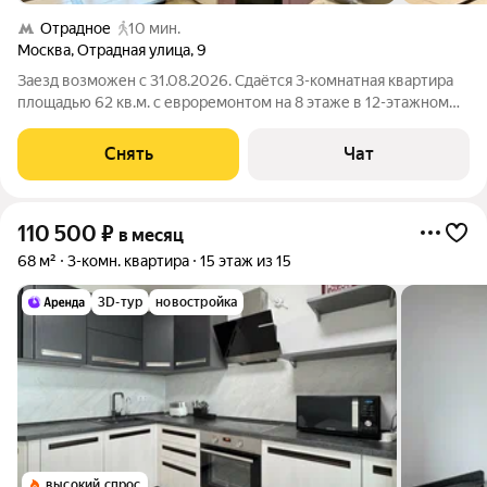
Отрадное
10 мин.
Москва
,
Отрадная улица
,
9
Заезд возможен с 31.08.2026. Сдаётся 3-комнатная квартира
площадью 62 кв.м. с евроремонтом на 8 этаже в 12-этажном
доме на срок от 11 месяцев. Из техники есть: Телевизор
Духовой шкаф Стиральная машина Холодильник
Снять
Чат
Посудомоечная машина Бойлер
110 500
₽
в месяц
68 м²
3-комн. квартира
15 этаж из 15
3D-тур
новостройка
высокий спрос