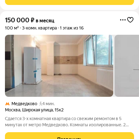
белом матовом
150 000
₽
в месяц
100 м²
3-комн. квартира
1 этаж из 16
Медведково
4 мин.
Москва
,
Широкая улица
,
15к2
Сдается 3-х комнатная квартира со свежим ремонтом в 5
минутах от метро Медведково. Комнаты изолированные. 2
входа. Раздельный санузел. Закрытый наземный паркинг за
шлагбаумом. Можно рассматривать под офис. Рассмотрим