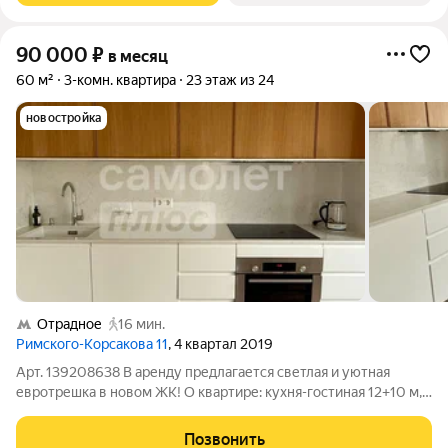
90 000
₽
в месяц
60 м²
3-комн. квартира
23 этаж из 24
новостройка
Отрадное
16 мин.
Римского-Корсакова 11
, 4 квартал 2019
Арт. 139208638 В аренду предлагается светлая и уютная
евротрешка в новом ЖК! О квартире: кухня-гостиная 12+10 м,
детская 12 м, спальня 11 м, ванная комната, 2 санузла. В кухне-
гостиной: Кухонный гарнитур IKEA METOD Фасады VOXTORP в
Позвонить