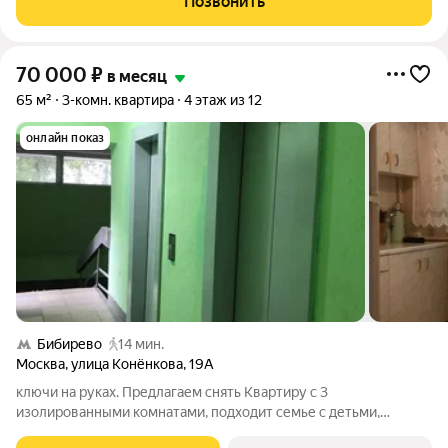
Позвонить
всех приличных. Звоните, всегда
70 000
₽
в месяц
65 м²
3-комн. квартира
4 этаж из 12
онлайн показ
Бибирево
14 мин.
Москва
,
улица Конёнкова
,
19А
ключи на руках. Предлагаем снять Квартиру с 3
изолированными комнатами, подходит семье с детьми,
студентам, можно с кошкой. Косметический ремонт, есть вся