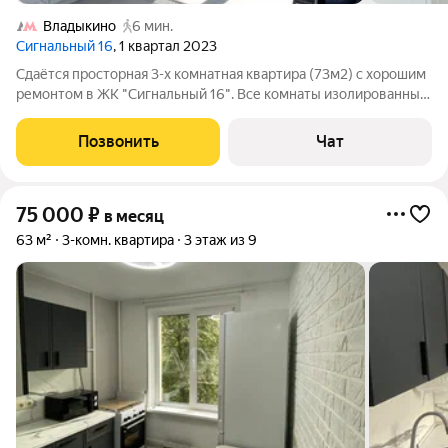
Владыкино
6 мин.
Сигнальный 16
, 1 квартал 2023
Сдаётся просторная 3-х комнатная квартира (73м2) с хорошим
ремонтом в ЖК "Сигнальный 16". Все комнаты изолированные
и с кондиционерами, два санузла. Квартира укомплектована
всей необходимой для проживания мебелью. Полы: в кухне и в
Позвонить
Чат
прихожей плитка, в
75 000
₽
в месяц
63 м²
3-комн. квартира
3 этаж из 9