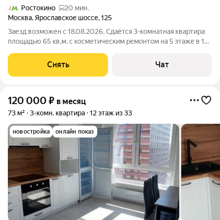
Ростокино
20 мин.
Москва
,
Ярославское шоссе
,
125
Заезд возможен с 18.08.2026. Сдаётся 3-комнатная квартира
площадью 65 кв.м. с косметическим ремонтом на 5 этаже в 14-
этажном доме на срок от 11 месяцев. Из техники есть:
Телевизор Духовой шкаф Стиральная машина Холодильник
Снять
Чат
Посудомоечная машина
120 000
₽
в месяц
73 м²
3-комн. квартира
12 этаж из 33
новостройка
онлайн показ