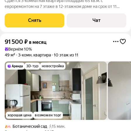
Сдаётся 3-комнатная квартира площадью 65 кв.м. с
евроремонтом на 7 этаже в 12-этажном доме на срок от 11
месяцев. Из техники есть: Духовой шкаф Стиральная машина
Холодильник Микроволновка Пылесос Дом - панельный, окна
Снять
Чат
выходят во двор и на улицу.
91 500
₽
в месяц
Вернём 10%
49 м²
3-комн. квартира
10 этаж из 11
3D-тур
новостройка
хорошая цена
возможен торг
Ботанический сад
15 мин.