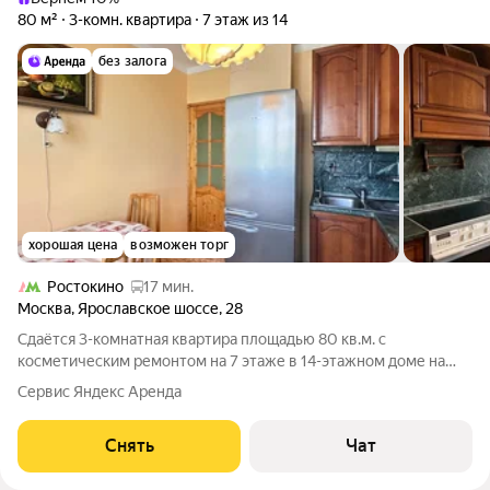
80 м²
3-комн. квартира
7 этаж из 14
без залога
хорошая цена
возможен торг
Ростокино
17 мин.
Москва
,
Ярославское шоссе
,
28
Сдаётся 3-комнатная квартира площадью 80 кв.м. с
косметическим ремонтом на 7 этаже в 14-этажном доме на
срок от 11 месяцев. Из техники есть: Телевизор Духовой шкаф
Сервис Яндекс Аренда
Стиральная машина Холодильник Дом - панельный, окна
выходят во двор и на улицу. В
Снять
Чат