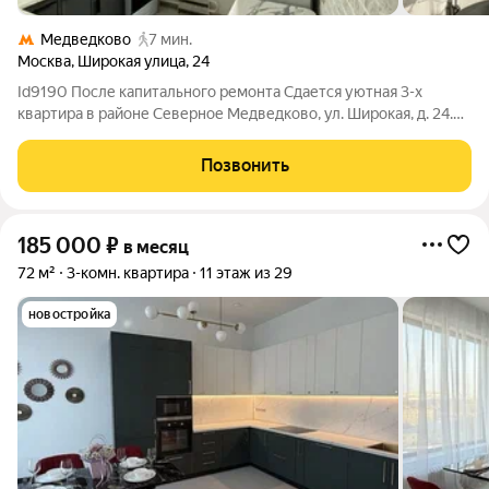
Медведково
7 мин.
Москва
,
Широкая улица
,
24
Id9190 После капитального ремонта Сдается уютная 3-х
квартира в районе Северное Медведково, ул. Широкая, д. 24.
Вся техника и мебель новая. Общая площадь квартиры 63
квадратных метров. Кухня 7 кв.м. Две комнаты изолированные
Позвонить
12 и 14 кв.м, гостиная 19
185 000
₽
в месяц
72 м²
3-комн. квартира
11 этаж из 29
новостройка