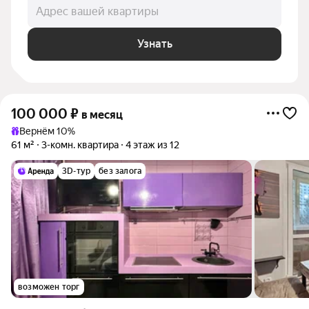
Адрес вашей квартиры
Узнать
100 000
₽
в месяц
Вернём 10%
61 м²
3-комн. квартира
4 этаж из 12
3D-тур
без залога
возможен торг