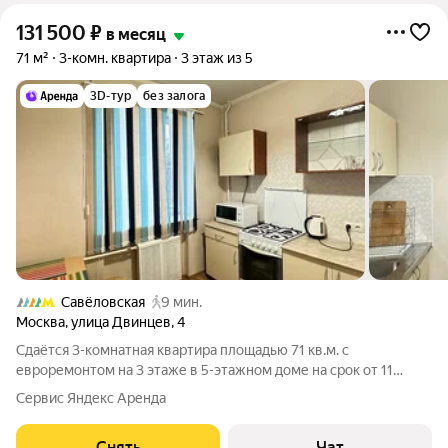
131 500
₽
в месяц
71 м²
3-комн. квартира
3 этаж из 5
3D-тур
без залога
Савёловская
9 мин.
Москва
,
улица Двинцев
,
4
Сдаётся 3-комнатная квартира площадью 71 кв.м. с
евроремонтом на 3 этаже в 5-этажном доме на срок от 11
месяцев. Из техники есть: Духовой шкаф Стиральная машина
Сервис Яндекс Аренда
Холодильник Микроволновка Дом - кирпичный, окна выходят
во двор и на улицу. Во дворе
Снять
Чат