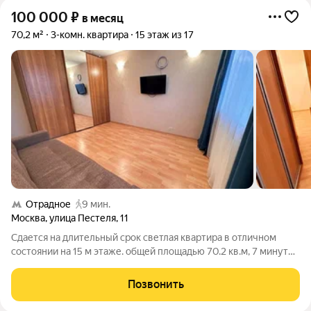
100 000
₽
в месяц
70,2 м²
3-комн. квартира
15 этаж из 17
Отрадное
9 мин.
Москва
,
улица Пестеля
,
11
Сдается на длительный срок светлая квартира в отличном
состоянии на 15 м этаже. общей площадью 70.2 кв.м, 7 минут
пешком от метро "Отрадное": Удобная просторная кухня 10
кв.м оснащенная современной техникой: Индукционная
Позвонить
варочная панель,