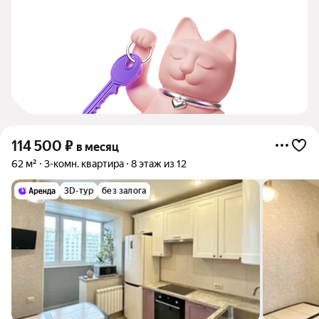
114 500
₽
в месяц
62 м²
3-комн. квартира
8 этаж из 12
3D-тур
без залога