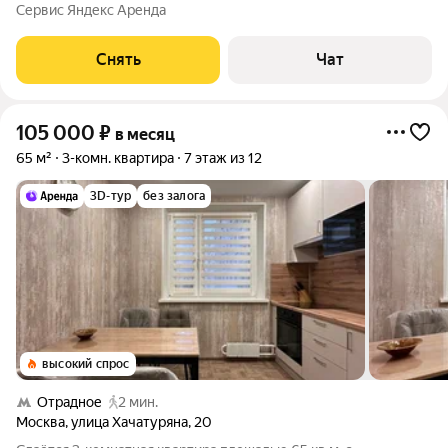
срок от 11 месяцев. Из техники есть: Духовой шкаф Стиральная
Сервис Яндекс Аренда
машина Холодильник Посудомоечная машина Кондиционер
Микроволновка Пылесос Дом
Снять
Чат
105 000
₽
в месяц
65 м²
3-комн. квартира
7 этаж из 12
3D-тур
без залога
высокий спрос
Отрадное
2 мин.
Москва
,
улица Хачатуряна
,
20