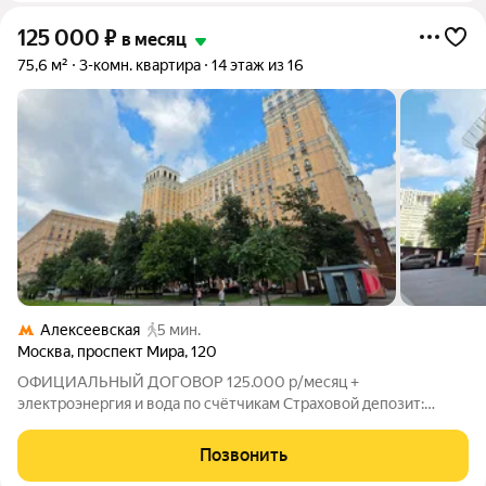
125 000
₽
в месяц
75,6 м²
3-комн. квартира
14 этаж из 16
Алексеевская
5 мин.
Москва
,
проспект Мира
,
120
ОФИЦИАЛЬНЫЙ ДОГОВОР 125.000 р/месяц +
электроэнергия и вода по счётчикам Страховой депозит:
125.000 р. (возвращается в день выезда, можно оплатить
двумя частями) Комиссия агентства: 30% при заселении
Позвонить
Потолки: 3,10 м Комнаты: 20 - 15 - 14,5 кв.м.