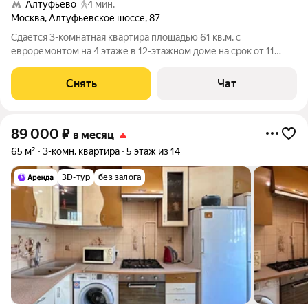
Алтуфьево
4 мин.
Москва
,
Алтуфьевское шоссе
,
87
Сдаётся 3-комнатная квартира площадью 61 кв.м. с
евроремонтом на 4 этаже в 12-этажном доме на срок от 11
месяцев. Из техники есть: Телевизор Духовой шкаф
Стиральная машина Холодильник Кондиционер
Снять
Чат
Микроволновка Дом - кирпичный, окна выходят во
89 000
₽
в месяц
65 м²
3-комн. квартира
5 этаж из 14
3D-тур
без залога