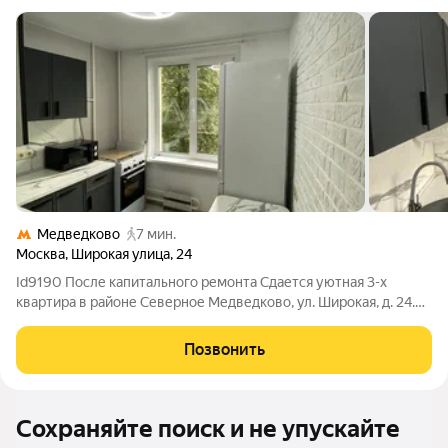
Медведково
7 мин.
Москва
,
Широкая улица
,
24
Id9190 После капитального ремонта Сдается уютная 3-х
квартира в районе Северное Медведково, ул. Широкая, д. 24.
Вся техника и мебель новая. Общая площадь квартиры 63
квадратных метров. Кухня 7 кв.м. Две комнаты изолированные
Позвонить
12 и 14 кв.м, гостиная 19
Сохраняйте поиск и не упускайте