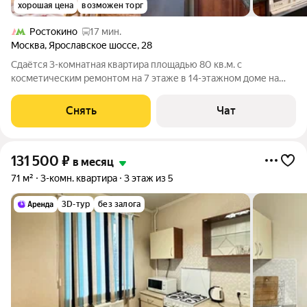
хорошая цена
возможен торг
Ростокино
17 мин.
Москва
,
Ярославское шоссе
,
28
Сдаётся 3-комнатная квартира площадью 80 кв.м. с
косметическим ремонтом на 7 этаже в 14-этажном доме на
срок от 11 месяцев. Из техники есть: Телевизор Духовой шкаф
Стиральная машина Холодильник Дом - панельный, окна
Снять
Чат
выходят во двор и на улицу. В
131 500
₽
в месяц
71 м²
3-комн. квартира
3 этаж из 5
3D-тур
без залога