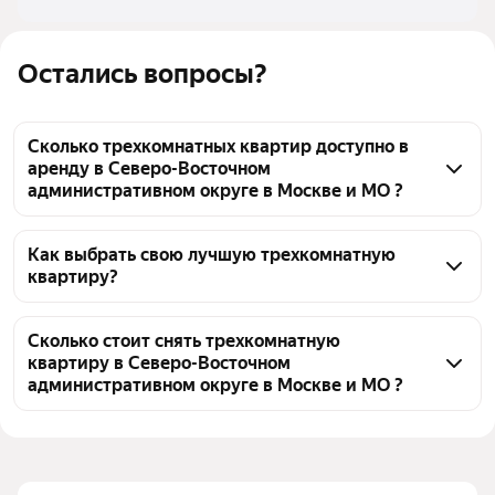
Остались вопросы?
Сколько трехкомнатных квартир доступно в
аренду в Северо-Восточном
административном округе в Москве и МО ?
На Яндекс Недвижимости в Северо-Восточном 
административном округе в Москве и МО доступно 
Как выбрать свою лучшую трехкомнатную
квартиру?
в аренду 70 трехкомнатных квартир, из них 6 
объявлений от собственников, 68 объявлений от 
Чтобы снять 3-комнатную квартиру в СВАО, 
агентств
воспользуйтесь удобными фильтрами и 
Сколько стоит снять трехкомнатную
квартиру в Северо-Восточном
сортировкой для выбора среди предложений в 
административном округе в Москве и МО ?
выбранном районе
Цена за квадратный метр
969 — 4 328 ₽
Помимо удобной сортировки по цене аренды вы 
можете отсортировать результаты по стоимости 
Площадь
49 — 167 м²
квадратного метра или площади