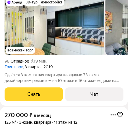
3D-тур
новостройка
возможен торг
Отрадное
19 мин.
Грин парк
, 3 квартал 2019
Сдаётся 3-комнатная квартира площадью 73 кв.м. с
дизайнерским ремонтом на 10 этаже в 16-этажном доме на
срок от 11 месяцев. Из техники есть: Телевизор Духовой шкаф
Стиральная машина Холодильник Кондиционер
Снять
Чат
Микроволновка Дом - монолитный. Есть
270 000
₽
в месяц
125 м²
3-комн. квартира
11 этаж из 12