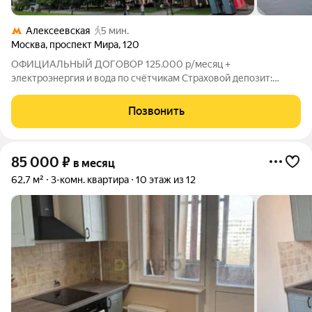
Алексеевская
5 мин.
Москва
,
проспект Мира
,
120
ОФИЦИАЛЬНЫЙ ДОГОВОР 125.000 р/месяц +
электроэнергия и вода по счётчикам Страховой депозит:
125.000 р. (возвращается в день выезда, можно оплатить
двумя частями) Комиссия агентства: 30% при заселении
Позвонить
Потолки: 3,10 м Комнаты: 20 - 15 - 14,5 кв.м.
85 000
₽
в месяц
62,7 м²
3-комн. квартира
10 этаж из 12