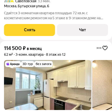
Савёловская
3 мин.
Москва
,
Бутырская улица
,
6
Сдаётся 3-комнатная квартира площадью 72 кв.м. с
косметическим ремонтом на 5 этаже в 9-этажном доме на
срок от 11 месяцев. Из техники есть: Телевизор Духовой шкаф
Стиральная машина Холодильник Посудомоечная машина
Снять
Чат
Кондиционер Бойлер Пылесос
114 500
₽
в месяц
62 м²
3-комн. квартира
8 этаж из 12
3D-тур
без залога