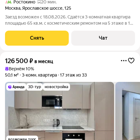
Ростокино
20 мин.
Москва
,
Ярославское шоссе
,
125
Заезд возможен с 18.08.2026. Сдаётся 3-комнатная квартира
площадью 65 кв.м. с косметическим ремонтом на 5 этаже в 14-
этажном доме на срок от 11 месяцев. Из техники есть:
Телевизор Духовой шкаф Стиральная машина Холодильник
Снять
Чат
Посудомоечная машина
126 500
₽
в месяц
Вернём 10%
50,1 м²
3-комн. квартира
17 этаж из 33
3D-тур
новостройка
возможен торг