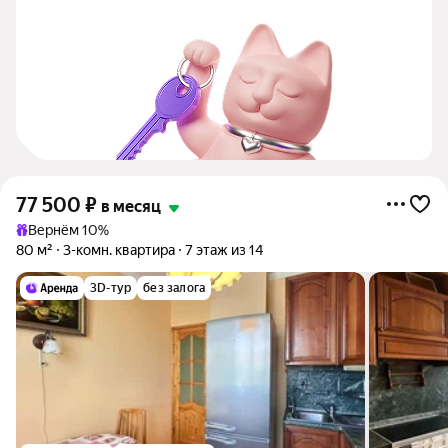
77 500
₽
в месяц
Вернём 10%
80 м²
3-комн. квартира
7 этаж из 14
3D-тур
без залога