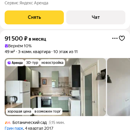
от 11 месяцев. Из техники есть: Духовой шкаф Стиральная
Сервис Яндекс Аренда
машина Сушильная машина Холодильник Посудомоечная
машина Микроволновка Дом -
Снять
Чат
91 500
₽
в месяц
Вернём 10%
49 м²
3-комн. квартира
10 этаж из 11
3D-тур
новостройка
хорошая цена
возможен торг
Ботанический сад
15 мин.
Грин парк
, 4 квартал 2017