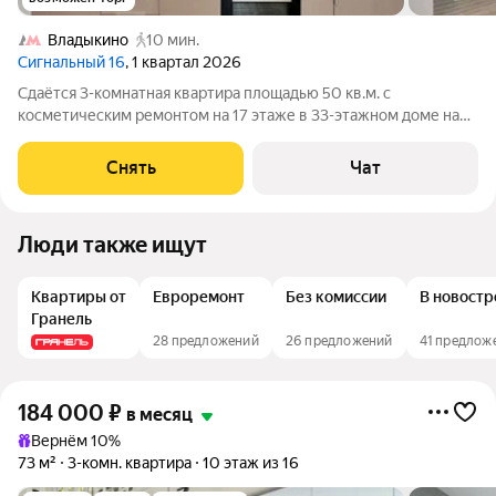
Владыкино
10 мин.
Сигнальный 16
, 1 квартал 2026
Сдаётся 3-комнатная квартира площадью 50 кв.м. с
косметическим ремонтом на 17 этаже в 33-этажном доме на
срок от 11 месяцев. Из техники есть: Духовой шкаф Стиральная
машина Холодильник Посудомоечная машина Кондиционер
Снять
Чат
Микроволновка Пылесос Дом
Люди также ищут
Квартиры от
Евроремонт
Без комиссии
В новостр
Гранель
28 предложений
26 предложений
41 предлож
184 000
₽
в месяц
Вернём 10%
73 м²
3-комн. квартира
10 этаж из 16