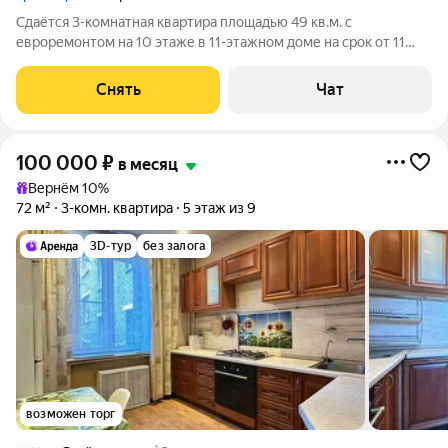
Сдаётся 3-комнатная квартира площадью 49 кв.м. с
евроремонтом на 10 этаже в 11-этажном доме на срок от 11
месяцев. Из техники есть: Телевизор Духовой шкаф
Стиральная машина Холодильник Кондиционер
Снять
Чат
Микроволновка Дом - монолитный, окна выходят во
100 000
₽
в месяц
Вернём 10%
72 м²
3-комн. квартира
5 этаж из 9
3D-тур
без залога
возможен торг