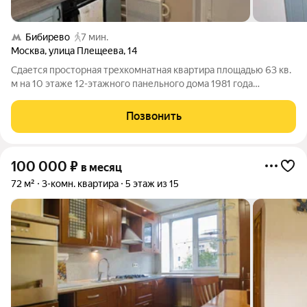
Бибирево
7 мин.
Москва
,
улица Плещеева
,
14
Сдается просторная трехкомнатная квартира площадью 63 кв.
м на 10 этаже 12-этажного панельного дома 1981 года
постройки. Высота потолков 2.64 метра. Окна выходят во двор,
что обеспечивает тишину и уют. До метро Бибирево всего 9
Позвонить
минут пешком, что
100 000
₽
в месяц
72 м²
3-комн. квартира
5 этаж из 15