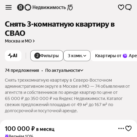
Снять 3-комнатную квартиру в
СВАО
Москва и МО
AI
Фильтры
3 комн.
Квартиры от
Аре
2
74 предложения
•
по актуальности
Снять трехкомнатную квартиру в Северо-Восточном
административном округе в Москве и МО — 74 объявления от
агентств и собственников по аренде квартир по цене от
65 000 ₽ до 350 000 ₽ на Яндекс Недвижимости. Каталог
свежих предложений площадью от 49 м² до 167 м² по
долгосрочной и посуточной аренде.
100 000
₽
в месяц
Вернём 10%