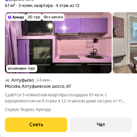
61 м²
3-комн. квартира
4 этаж из 12
3D-тур
без залога
возможен торг
Алтуфьево
4 мин.
Москва
,
Алтуфьевское шоссе
,
87
Сдаётся 3-комнатная квартира площадью 61 кв.м. с
евроремонтом на 4 этаже в 12-этажном доме на срок от 11
месяцев. Из техники есть: Телевизор Духовой шкаф
Сервис Яндекс Аренда
Стиральная машина Холодильник Кондиционер
Микроволновка Дом - кирпичный, окна выходят во
Снять
Чат