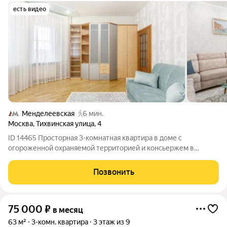
есть видео
Менделеевская
6 мин.
Москва
,
Тихвинская улица
,
4
ID 14465 Просторная 3-комнатная квартира в доме с
огороженной охраняемой территорией и консьержем в
районе метро «Менделеевская». Общая площадь 125 кв.м,
расположена на 11 этаже. Превосходная полностью
Позвонить
оборудованная квартира с удобной планировкой:
75 000
₽
в месяц
63 м²
3-комн. квартира
3 этаж из 9