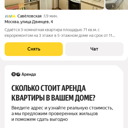
Савёловская
9 мин.
Москва
,
улица Двинцев
,
4
Сдаётся 3-комнатная квартира площадью 71 кв.м. с
евроремонтом на 3 этаже в 5-этажном доме на срок от 11
месяцев. Из техники есть: Духовой шкаф Стиральная машина
Холодильник Микроволновка Дом - кирпичный, окна выходят
Снять
Чат
во двор и на улицу. Во дворе
СКОЛЬКО СТОИТ АРЕНДА 
КВАРТИРЫ В ВАШЕМ ДОМЕ?
Введите адрес и узнайте реальную стоимость, 
а мы предложим проверенных жильцов 
и поможем сдать выгодно