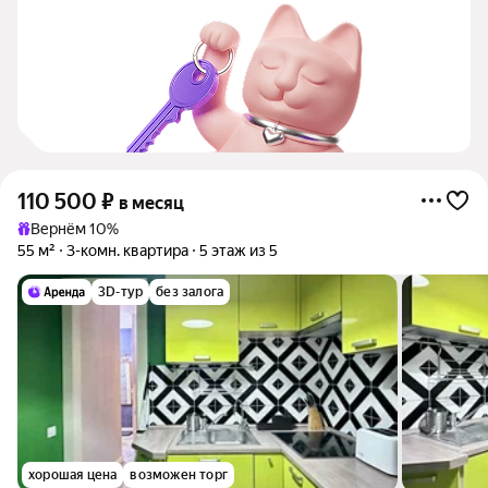
110 500
₽
в месяц
Вернём 10%
55 м²
3-комн. квартира
5 этаж из 5
3D-тур
без залога
хорошая цена
возможен торг