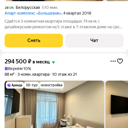
Белорусская
10 мин.
Апарт-комплекс «Большевик»
, 4 квартал 2018
Сдаётся 3-комнатная квартира площадью 74 кв.м. с
дизайнерским ремонтом на 5 этаже в 7-этажном доме на срок
от 11 месяцев. Из техники есть: Телевизор Стиральная машина
Холодильник Посудомоечная машина Кондиционер
Снять
Чат
Микроволновка Пылесос Дом -
294 500
₽
в месяц
Вернём 10%
88 м²
3-комн. квартира
10 этаж из 21
3D-тур
новостройка