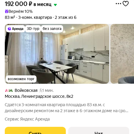
192 000
₽
в месяц
Вернём 10%
83 м²
3-комн. квартира
2 этаж из 6
3D-тур
без залога
возможен торг
Войковская
1 мин.
Москва
,
Ленинградское шоссе
,
8к2
Сдаётся 3-комнатная квартира площадью 83 кв.м. с
дизайнерским ремонтом на 2 этаже в 6-этажном доме на срок
от 11 месяцев. Из техники есть: Телевизор Духовой шкаф
Сервис Яндекс Аренда
Стиральная машина Холодильник Посудомоечная машина
Кондиционер Дом - кирпичный,
Снять
Чат