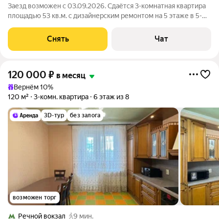
Заезд возможен с 03.09.2026. Сдаётся 3-комнатная квартира
площадью 53 кв.м. с дизайнерским ремонтом на 5 этаже в 5-
этажном доме на срок от 11 месяцев. Из техники есть:
Телевизор Духовой шкаф Стиральная машина Сушильная
Снять
Чат
машина Холодильник
120 000
₽
в месяц
Вернём 10%
120 м²
3-комн. квартира
6 этаж из 8
3D-тур
без залога
возможен торг
Речной вокзал
9 мин.