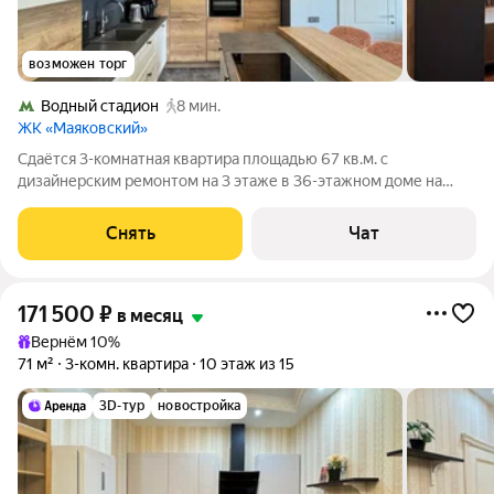
возможен торг
Водный стадион
8 мин.
ЖК «Маяковский»
Сдаётся 3-комнатная квартира площадью 67 кв.м. с
дизайнерским ремонтом на 3 этаже в 36-этажном доме на
срок от 11 месяцев. Из техники есть: Телевизор Духовой шкаф
Стиральная машина Сушильная машина Холодильник
Снять
Чат
Посудомоечная машина Кондиционер
171 500
₽
в месяц
Вернём 10%
71 м²
3-комн. квартира
10 этаж из 15
3D-тур
новостройка