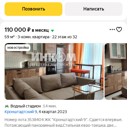
дом с подземным паркингом, охраняемой огороженной
территорией и гостевой парковкой. Квартира расположена на
Позвонить
Написать
13 этаже 44-этажного здания:
110 000
₽
в месяц
59 м²
3-комн. квартира
22 этаж из 32
новостройка
Водный стадион
4 мин.
Кронштадтский 9
, 4 квартал 2023
Номер лота 3538404 ЖК "Кронштадтский 9". Сдается впервые.
Потрясающий панорамный вид.Стильная евро-трешка: две