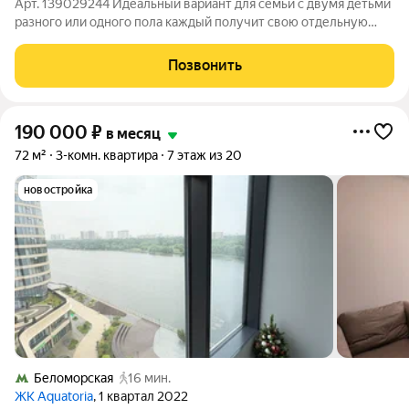
Арт. 139029244 Идеальный вариант для семьи с двумя детьми
разного или одного пола каждый получит свою отдельную
комнату. Квартира полностью готова к комфортной и
безопасной жизни О самой квартире: Квартира с
Позвонить
дизайнерским ремонтом, очень аккуратная,
190 000
₽
в месяц
72 м²
3-комн. квартира
7 этаж из 20
новостройка
Беломорская
16 мин.
ЖК Aquatoria
, 1 квартал 2022