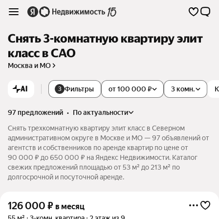
Снять 3-комнатную квартиру элит
класс в САО
Москва и МО
AI
Фильтры
от 100 000 ₽
3 комн.
К
3
97 предложений
•
по актуальности
Снять трехкомнатную квартиру элит класс в Северном
административном округе в Москве и МО — 97 объявлений от
агентств и собственников по аренде квартир по цене от
90 000 ₽ до 650 000 ₽ на Яндекс Недвижимости. Каталог
свежих предложений площадью от 53 м² до 213 м² по
долгосрочной и посуточной аренде.
126 000
₽
в месяц
55 м²
3-комн. квартира
2 этаж из 9