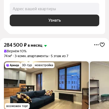
Адрес вашей квартиры
Узнать
284 500
₽
в месяц
Вернём 10%
74 м²
3-комн. апартаменты
5 этаж из 7
3D-тур
новостройка
возможен торг