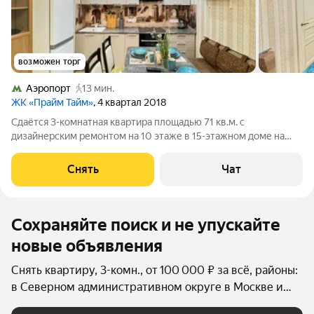
возможен торг
Аэропорт
13 мин.
ЖК «Прайм Тайм»
, 4 квартал 2018
Сдаётся 3-комнатная квартира площадью 71 кв.м. с
дизайнерским ремонтом на 10 этаже в 15-этажном доме на
срок от 11 месяцев. Из техники есть: Телевизор Духовой шкаф
Стиральная машина Холодильник Посудомоечная машина
Снять
Чат
Кондиционер Дом - монолитный,
Сохраняйте поиск и не упускайте
новые объявления
Снять квартиру, 3-комн., от 100 000 ₽ за всё, районы:
в Северном административном округе в Москве и
МО