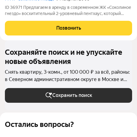
ID 36971 Предлагаем в аренду в современном ЖК «Соколиное
гнездо» восхитительный 2-уровневый пентхаус, который
отличается современным дизайнерским ремонтом. На 1-м
этаже: просторная гостиная с домашним кинотеатром,
Позвонить
полностью оборудованная всей
Сохраняйте поиск и не упускайте
новые объявления
Снять квартиру, 3-комн., от 100 000 ₽ за всё, районы:
в Северном административном округе в Москве и
МО
Сохранить поиск
Остались вопросы?