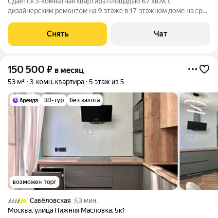
Сдаётся 3-комнатная квартира площадью 67 кв.м. с
дизайнерским ремонтом на 9 этаже в 17-этажном доме на срок
от 11 месяцев. Из техники есть: Телевизор Духовой шкаф
Холодильник Дом - монолитный, окна выходят во двор и на
Снять
Чат
улицу. Есть консьерж. В
150 500
₽
в месяц
53 м²
3-комн. квартира
5 этаж из 5
3D-тур
без залога
возможен торг
Савёловская
3 мин.
Москва
,
улица Нижняя Масловка
,
5к1