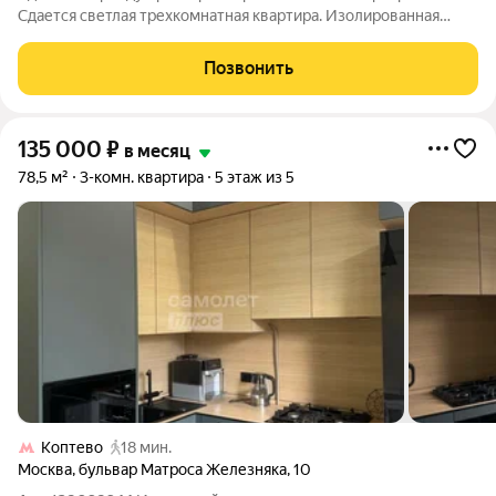
Сдается светлая трехкомнатная квартира. Изолированная
планировка: кухня, гостиная, 2 спальни, гардеробная, санузел и
ванная комната. В квартире есть вся необходимая мебель для
Позвонить
комфортного
135 000
₽
в месяц
78,5 м²
3-комн. квартира
5 этаж из 5
Коптево
18 мин.
Москва
,
бульвар Матроса Железняка
,
10