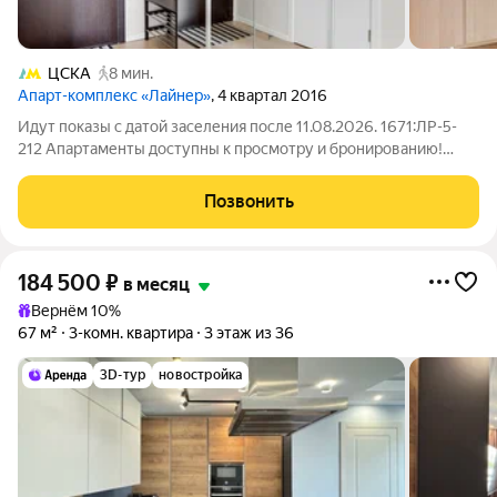
ЦСКА
8 мин.
Апарт-комплекс «Лайнер»
, 4 квартал 2016
Идут показы с датой заселения после 11.08.2026. 1671:ЛР-5-
212 Апартаменты доступны к просмотру и бронированию!
Сдаются в долгосрочную аренду 3-х комнатные апартаменты с
в арендном доме «Лайнер» от ДОМ.РФ. Без комиссии!
Позвонить
Рассрочка на 3 месяца!
184 500
₽
в месяц
Вернём 10%
67 м²
3-комн. квартира
3 этаж из 36
3D-тур
новостройка