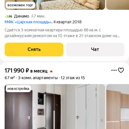
возможен торг
Динамо
7 мин.
МФК «Царская площадь»
, 4 квартал 2018
Сдаётся 3-комнатная квартира площадью 88 кв.м. с
дизайнерским ремонтом на 10 этаже в 21-этажном доме на
срок от 11 месяцев. Из техники есть: Телевизор Духовой шкаф
Стиральная машина Холодильник Посудомоечная машина
Снять
Чат
Кондиционер Микроволновка
171 990
₽
в месяц
67 м²
3-комн. апартаменты
12 этаж из 15
новостройка