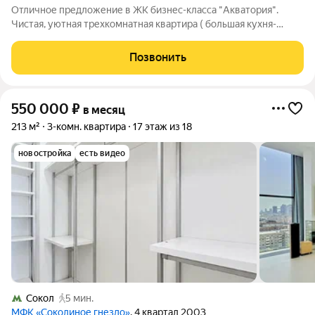
Отличное предложение в ЖК бизнес-класса "Акватория".
Чистая, уютная трехкомнатная квартира ( большая кухня-
гостиная и две изолированные комнаты). Сдается со своим
машиноместом (оплачивается отдельно 30 000 рублей в
Позвонить
месяц). Все окна квартиры с видом
550 000
₽
в месяц
213 м²
3-комн. квартира
17 этаж из 18
новостройка
есть видео
Сокол
5 мин.
МФК «Соколиное гнездо»
, 4 квартал 2003