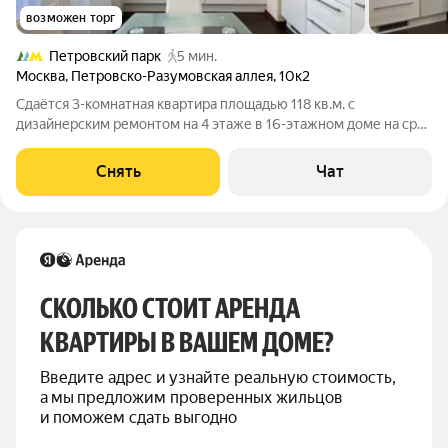
возможен торг
Петровский парк
5 мин.
Москва
,
Петровско-Разумовская аллея
,
10к2
Сдаётся 3-комнатная квартира площадью 118 кв.м. с
дизайнерским ремонтом на 4 этаже в 16-этажном доме на срок
от 11 месяцев. Дом - кирпичный. Есть консьерж.
Коммунальные услуги по счетчикам оплачиваются
Снять
Чат
дополнительно.
СКОЛЬКО СТОИТ АРЕНДА 
КВАРТИРЫ В ВАШЕМ ДОМЕ?
Введите адрес и узнайте реальную стоимость, 
а мы предложим проверенных жильцов 
и поможем сдать выгодно