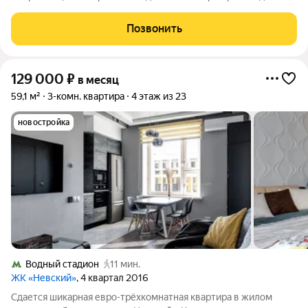
спальни и кухня- гостиная. Есть гардеробная комната.
Кухонный гарнитур встроенный со всей бытовой техникой,
Позвонить
включая посудомоечную
129 000
₽
в месяц
59,1 м²
3-комн. квартира
4 этаж из 23
новостройка
Водный стадион
11 мин.
ЖК «Невский»
, 4 квартал 2016
Сдается шикарная евро-трёхкомнатная квартира в жилом