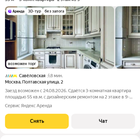
3D-тур
без залога
возможен торг
Савёловская
8 мин.
Москва
,
Полтавская улица
,
2
Заезд возможен с 24.08.2026. Сдаётся 3-комнатная квартира
площадью 55 кв.м. с дизайнерским ремонтом на 2 этаже в 9-
этажном доме на срок от 11 месяцев. Из техники есть:
Сервис Яндекс Аренда
Телевизор Духовой шкаф Стиральная машина Сушильная
машина Холодильник
Снять
Чат