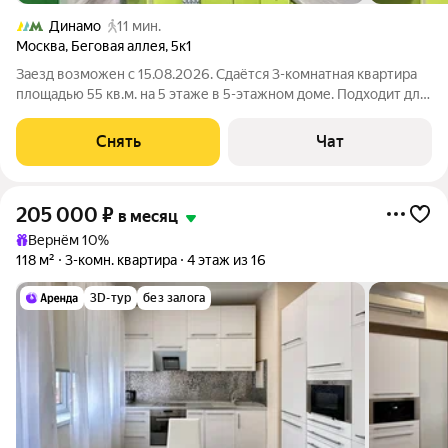
Динамо
11 мин.
Москва
,
Беговая аллея
,
5к1
Заезд возможен с 15.08.2026. Сдаётся 3-комнатная квартира
площадью 55 кв.м. на 5 этаже в 5-этажном доме. Подходит для
комфортного проживания на длительный срок. Подробно
ознакомиться с обустройством можно по фото. Из окон
Снять
Чат
открывается вид на развитый
205 000
₽
в месяц
Вернём 10%
118 м²
3-комн. квартира
4 этаж из 16
3D-тур
без залога