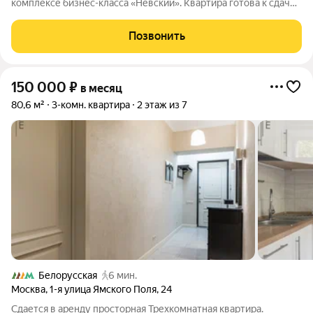
комплексе бизнес-класса «Невский». Квартира готова к сдаче
с 15 августа. Отличная планировка: 2 изолированные комнаты,
кухня-гостиная, 2 сан.узла. Квартира меблирована и
Позвонить
оборудована всей
150 000
₽
в месяц
80,6 м²
3-комн. квартира
2 этаж из 7
Белорусская
6 мин.
Москва
,
1-я улица Ямского Поля
,
24
Сдается в аренду просторная Трехкомнатная квартира.