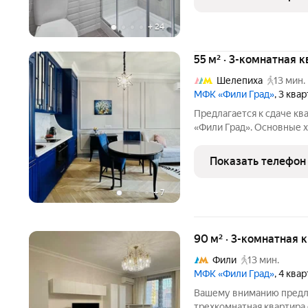
детскаякабинет + два
+
24
55 м² · 3-комнатная 
Шелепиха
13 мин.
МФК «Фили Град»
, 3 ква
Предлагается к сдаче кв
«Фили Град». Основные х
этаж: 5й; планировка: д
гостинаякухня; раздель
Показать телефон
+
7
90 м² · 3-комнатная 
Фили
13 мин.
МФК «Фили Град»
, 4 ква
Вашему вниманию предла
трехкомнатная квартира