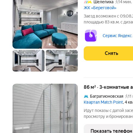
Шелепиха
14 мин.
ЖК «Береговой»
Заезд возможен с 09.08.
площадью 83 кв.м. с диз
этажном доме на срок от 11 м
Духовой шкаф Стиральная машина Холодильник Посудомоечная
Сервис Яндекс
машина
+
14
Снять
86 м² · 3-комнатные 
Багратионовская
11
Квартал Match Point
, 4 к
Идут показы с датой зас
просмотру и бронирован
комнатная квартира №323
классическая-планировка
Показать телефон