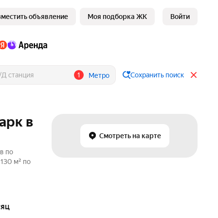
зместить объявление
Моя подборка ЖК
Войти
1
Сохранить поиск
Метро
арк в
Смотреть на карте
в по
130 м² по
сяц