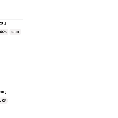
сяц
 60%
залог
сяц
с КУ