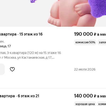
190 000
квартира · 15 этаж из 16
₽
в ме
ин.
комиссия 50%
зало
лица
,
17
ая, 3-к.квартира (120 м) на 15 этаже 16
 г Москва, ул Кастанаевская, д 17,
й парк. Квартира оборудована всем
ания, заезжай и живи. Преимущества
22 июля 2026
140 000
квартира · 6 этаж из 21
₽
в ме
хорошая цена
коми