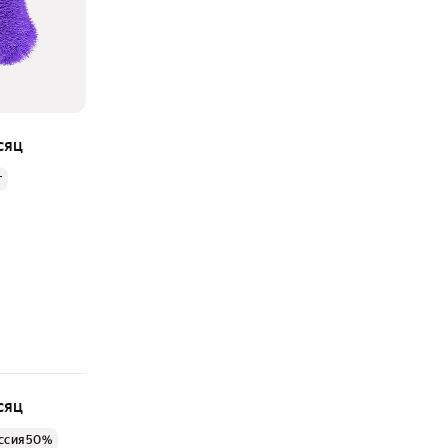
сяц
г
сяц
ссия 50%