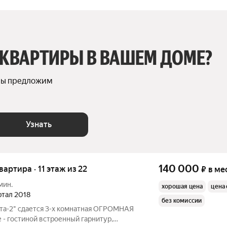
 КВАРТИРЫ В ВАШЕМ ДОМЕ?
мы предложим 
Узнать
140 000
квартира · 11 этаж из 22
₽
в ме
мин.
хорошая цена
цена 
артал 2018
без комиссии
а-2" сдaетcя 3-x комнатная OГPOMHАЯ
е - гостиной встpoенный гaрнитур,