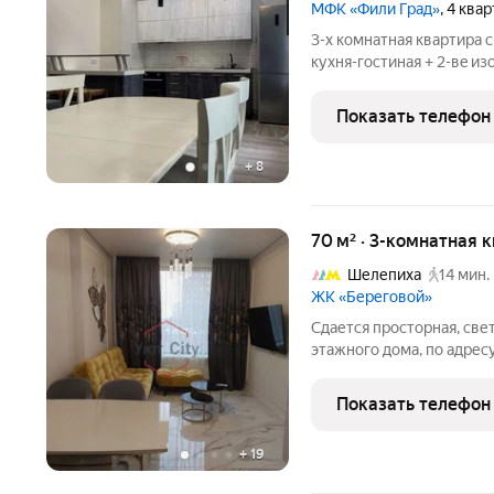
МФК «Фили Град»
, 4 ква
3-x комнaтная кваpтира 
кухня-гocтинaя + 2-вe и
комнаты,Спальни).Meбли
наличии гaрдepобнaя комн
Показать телефон
+
8
70 м² · 3-комнатная к
Шелепиха
14 мин.
ЖК «Береговой»
Сдается просторная, светл
этажного дома, по адресу
метро Фили. Квартира о
Показать телефон
+
19