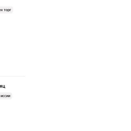
н торг
сяц
миссии