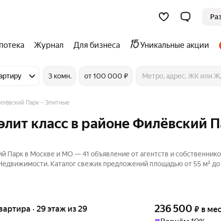
Ра
потека
Журнал
Для бизнеса
Уникальные акции
артиру
3 комн.
от 100 000 ₽
илёвский Парк
Элитные
элит класс в районе Филёвский П
й Парк в Москве и МО — 41 объявление от агентств и собственнико
 Недвижимости. Каталог свежих предложений площадью от 55 м² до 
236 500
квартира · 29 этаж из 29
₽
в ме