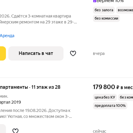
Вернём 10%
без залога
возможе
2026. Сдаётся 3-комнатная квартира
без комиссии
айнерским ремонтом на 29 этаже в 29-
есяцев. Из техники есть: Телевизор
 Аренда
Написать в чат
вчера
179 800
апартаменты · 11 этаж из 28
₽
в ме
 мин.
цена без КУ
без ко
вартал 2019
предоплата 100%
еления после 19.08.2026. Доступна к
ию! Уютная, со множеством окон 3-
3, с отдельной гардеробной комнатой,
 (кухня + гостиная + спальня+
сейчас