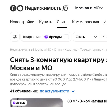
Москва и МО
Новостройки
Купить
Снять
Коммерческая
И
Квартиры от
Снять
Кв
Недвижимость в Москве и МО
Снять
Квартира
Трехкомнатные
Ф
Снять 3-комнатную квартиру 
Москве и МО
Снять трехкомнатную квартиру элит класс в районе Филёвски
аренде квартир по цене от 90 000 ₽ до 274 500 ₽ на Яндекс
долгосрочной и посуточной аренде.
41 объявление:
по актуальности
83 м² · 3-комнатная 