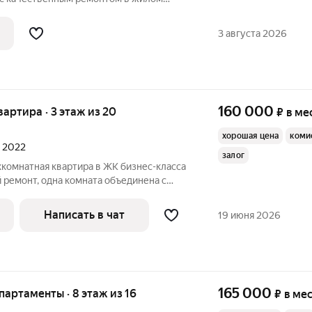
 Планировкой предусмотрены две
гостиная, совмещенная с кухней, 1,5
3 августа 2026
ии вся
160 000
квартира · 3 этаж из 20
₽
в ме
хорошая цена
коми
л 2022
залог
комнатная квартира в ЖК бизнес-класса
 ремонт, одна комната объединена с
льных. Два санузла : один с ванной,
рная прихожая с шкафами, отдельная
Написать в чат
19 июня 2026
165 000
апартаменты · 8 этаж из 16
₽
в ме