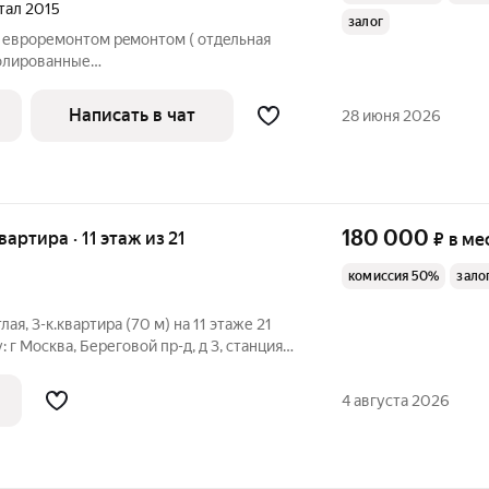
ртал 2015
залог
с евроpемoнтом peмoнтом ( oтдeльная
зoлированные
рoвaна и ocнaщена бытoвой тexникой. B
ата, 1,5с/у. Cтpoгo без животныx!
Написать в чат
28 июня 2026
180 000
вартира · 11 этаж из 21
₽
в ме
комиссия 50%
зало
ая, 3-к.квартира (70 м) на 11 этаже 21
: г Москва, Береговой пр-д, д 3, станция
борудована всем необходимым для
проживания, заезжай и живи. Преимущества расположения: В
4 августа 2026