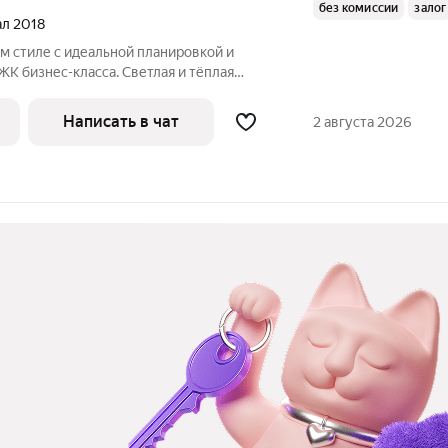
без комиссии
залог
ал 2018
м стиле с идеальной планировкой и
ЖК бизнес-класса. Светлая и тёплая
современном жилом комплексе ONLY с
рриторией, двором с ландшафтным
Написать в чат
2 августа 2026