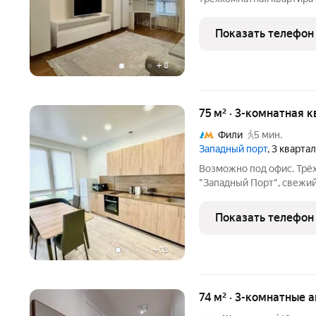
комплексе «Фили Град».
изолированные комнаты, 
Показать телефон
санузла, лоджия. В налич
+
8
75 м² · 3-комнатная 
Фили
5 мин.
Западный порт
, 3 кварта
Возможно под офис. Трёх
"Западный Порт", свежий
кухонной зоной +две отде
другой гостевой. Просто
Показать телефон
постирочная
+
13
74 м² · 3-комнатные 