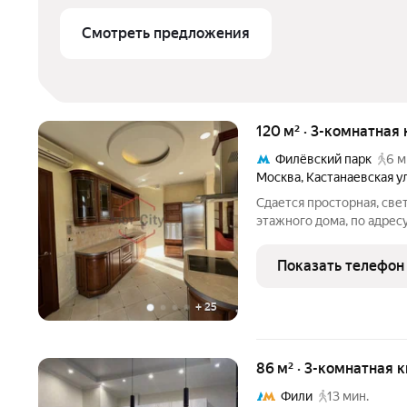
Смотреть предложения
120 м² · 3-комнатная 
Филёвский парк
6 м
Москва
,
Кастанаевская у
Сдается просторная, светл
этажного дома, по адресу:
станция метро Филевски
необходимым для прожив
Показать телефон
+
25
86 м² · 3-комнатная 
Фили
13 мин.