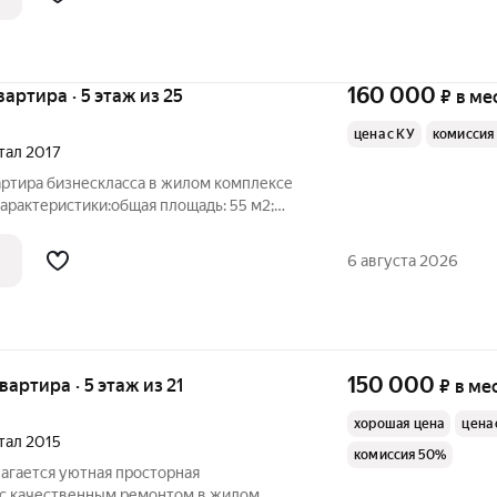
160 000
квартира · 5 этаж из 25
₽
в ме
цена с КУ
комиссия
ртал 2017
артира бизнескласса в жилом комплексе
арактеристики:общая площадь: 55 м2;
ве изолированные комнаты + совмещённая
ный с/у Особенности квартиры:выполнен
6 августа 2026
150 000
квартира · 5 этаж из 21
₽
в ме
хорошая цена
цена 
ртал 2015
комиссия 50%
гается уютная просторная
 с качественным ремонтом в жилом