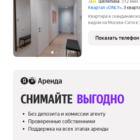
Шелепиха
12 мин.
Квартал «ONLY»
, 3 кварт
Квартира в скандинавско
видом на Москва-Сити в 
квартира на 8 этаже в 
закрытой охраняемой те
Показать телефон
дизайном от
+
13
СНИМАЙТЕ 
ВЫГОДНО
Без депозита и комиссии агенту
Проверенные собственники
Поддержка на всех этапах аренды