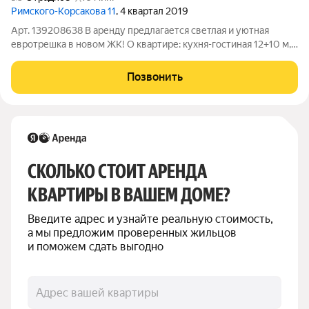
Римского-Корсакова 11
, 4 квартал 2019
Арт. 139208638 В аренду предлагается светлая и уютная
евротрешка в новом ЖК! О квартире: кухня-гостиная 12+10 м,
детская 12 м, спальня 11 м, ванная комната, 2 санузла. В кухне-
гостиной: Кухонный гарнитур IKEA METOD Фасады VOXTORP в
Позвонить
белом матовом
СКОЛЬКО СТОИТ АРЕНДА 
КВАРТИРЫ В ВАШЕМ ДОМЕ?
Введите адрес и узнайте реальную стоимость, 
а мы предложим проверенных жильцов 
и поможем сдать выгодно
Адрес вашей квартиры