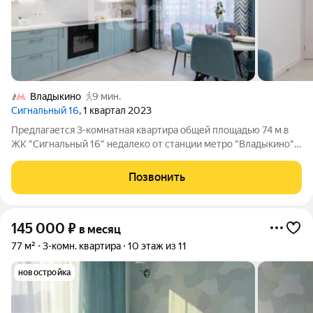
Владыкино
9 мин.
Сигнальный 16
, 1 квартал 2023
Предлагается 3-комнатная квартира общей площадью 74 м в
ЖК "Сигнальный 16" недалеко от станции метро "Владыкино".
Для комфортного проживания в наличии имеется вся
необходимая мебель. Кухонный гарнитур оснащен
Позвонить
посудомоечной машиной, духовой печью.
145 000
₽
в месяц
77 м²
3-комн. квартира
10 этаж из 11
новостройка