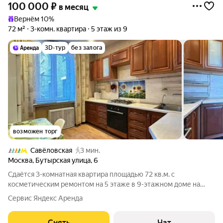
100 000
₽
в месяц
Вернём 10%
72 м²
3-комн. квартира
5 этаж из 9
3D-тур
без залога
возможен торг
Савёловская
3 мин.
Москва
,
Бутырская улица
,
6
Сдаётся 3-комнатная квартира площадью 72 кв.м. с
косметическим ремонтом на 5 этаже в 9-этажном доме на
срок от 11 месяцев. Из техники есть: Телевизор Духовой шкаф
Сервис Яндекс Аренда
Стиральная машина Холодильник Посудомоечная машина
Кондиционер Бойлер Пылесос
Снять
Чат