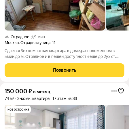
Отрадное
9 мин.
Москва
,
Отрадная улица
,
11
Сдается 3ех комнатная квартира в доме,расположенном в
5мин.до м. Отрадное и в пешей доступности еще до 2ух ст.
Метро Ботанический сад и Владыкино. Вся инфраструктура
рядом. можно с детьми, животными. В квартире есть все
Позвонить
необходимое для жизни:
150 000
₽
в месяц
74 м²
3-комн. квартира
17 этаж из 33
новостройка