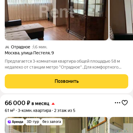
Отрадное
6 мин.
Москва
,
улица Пестеля
,
9
Предлагается 3-комнатная квартира общей площадью 58 м
недалеко от станции метро "Отрадное". Для комфортного
проживания в наличии имеется вся необходимая мебель.
Кухонный гарнитур оснащен посудомоечной машиной,
Позвонить
духовой печью. Подключена стиральная
66 000
₽
в месяц
61 м²
3-комн. квартира
2 этаж из 5
3D-тур
без залога