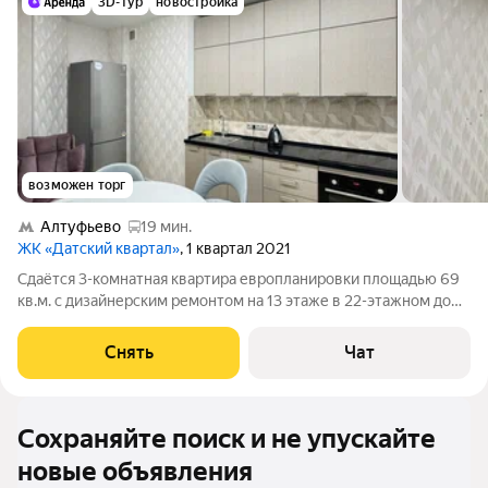
3D-тур
новостройка
возможен торг
Алтуфьево
19 мин.
ЖК «Датский квартал»
, 1 квартал 2021
Сдаётся 3-комнатная квартира европланировки площадью 69
кв.м. с дизайнерским ремонтом на 13 этаже в 22-этажном доме
на срок от 11 месяцев. Из техники есть: Духовой шкаф
Стиральная машина Холодильник Посудомоечная машина
Снять
Чат
Кондиционер
Сохраняйте поиск и не упускайте
новые объявления