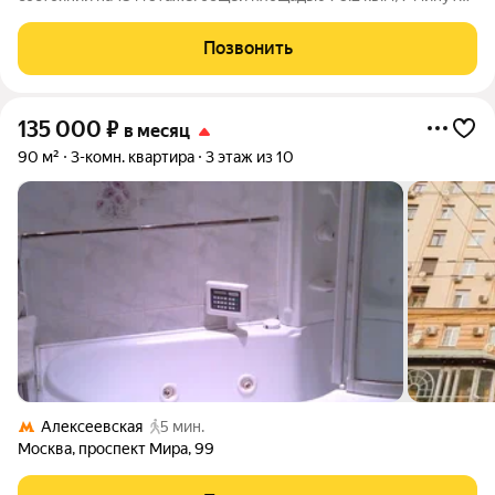
пешком от метро "Отрадное": Удобная просторная кухня 10
кв.м оснащенная современной техникой: Индукционная
Позвонить
варочная панель,
135 000
₽
в месяц
90 м²
3-комн. квартира
3 этаж из 10
Алексеевская
5 мин.
Москва
,
проспект Мира
,
99