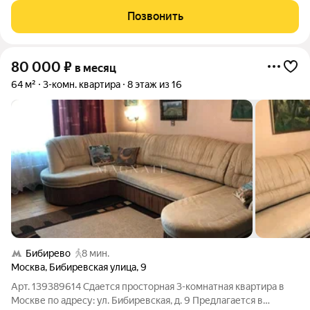
шлагбаумом. Можно рассматривать под офис. Рассмотрим
Позвонить
всех приличных. Звоните, всегда
80 000
₽
в месяц
64 м²
3-комн. квартира
8 этаж из 16
Бибирево
8 мин.
Москва
,
Бибиревская улица
,
9
Арт. 139389614 Сдается просторная 3-комнатная квартира в
Москве по адресу: ул. Бибиревская, д. 9 Предлагается в