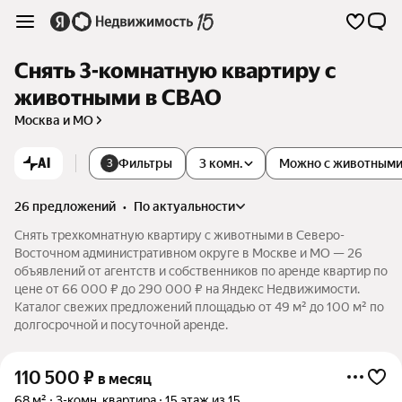
Снять 3-комнатную квартиру с
животными в СВАО
Москва и МО
AI
Фильтры
3 комн.
Можно с животным
3
26 предложений
•
по актуальности
Снять трехкомнатную квартиру с животными в Северо-
Восточном административном округе в Москве и МО — 26
объявлений от агентств и собственников по аренде квартир по
цене от 66 000 ₽ до 290 000 ₽ на Яндекс Недвижимости.
Каталог свежих предложений площадью от 49 м² до 100 м² по
долгосрочной и посуточной аренде.
110 500
₽
в месяц
68 м²
3-комн. квартира
15 этаж из 15