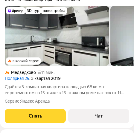
3D-тур
новостройка
высокий спрос
Медведково
11 мин.
Полярная 25
, 3 квартал 2019
Сдаётся 3-комнатная квартира площадью 68 кв.м. с
евроремонтом на 15 этаже в 15-этажном доме на срок от 11
месяцев. Из техники есть: Телевизор Духовой шкаф
Сервис Яндекс Аренда
Стиральная машина Холодильник Посудомоечная машина
Кондиционер Микроволновка Пылесос
Снять
Чат