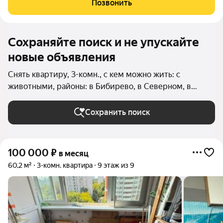
Позвонить
Сохраняйте поиск и не упускайте
новые объявления
Снять квартиру, 3-комн., с кем можно жить: с
животными, районы: в Бибирево, в Северном, в
Алтуфьевском районе, в Бутырском районе, в
Отрадном, в Северном Медведково, в Южном
Сохранить поиск
Медведково (Северо-Восточный округ), в
Ярославском районе (Северо-Восточный округ), в
Лосиноостровском районе (Северо-Восточный
100 000
₽
в месяц
округ), в Бабушкинском районе, в Марфино, в
60,2 м²
3-комн. квартира
9 этаж из 9
Марьиной Роще, в Останкинском районе, в Свиблово,
в Лианозово, в Ростокино, в Алексеевском районе
(Северо-Восточный округ) в Москве и МО