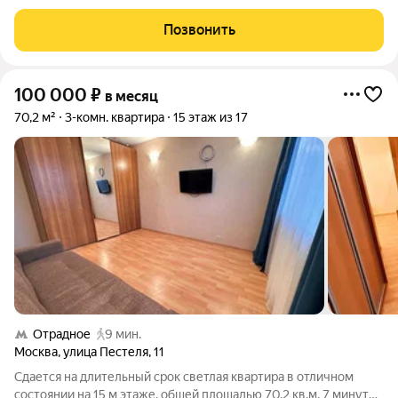
долгосрочную аренду светлая трехкомнатная квартира общей
площадью 64 м, расположенная на 8 этаже 16-этажного дома.
Позвонить
Планировка:кухня 8 м;
100 000
₽
в месяц
70,2 м²
3-комн. квартира
15 этаж из 17
Отрадное
9 мин.
Москва
,
улица Пестеля
,
11
Сдается на длительный срок светлая квартира в отличном
состоянии на 15 м этаже. общей площадью 70.2 кв.м, 7 минут