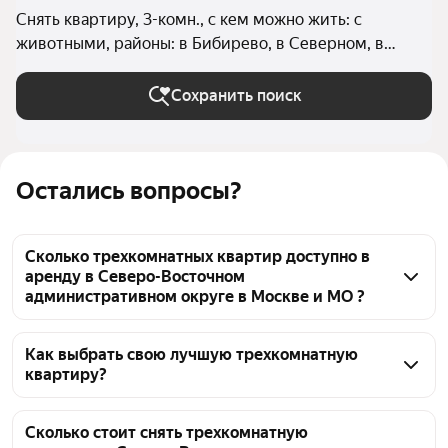
Снять квартиру, 3-комн., с кем можно жить: с
животными, районы: в Бибирево, в Северном, в
Алтуфьевском районе, в Бутырском районе, в
Отрадном, в Северном Медведково, в Южном
Сохранить поиск
Медведково (Северо-Восточный округ), в
Ярославском районе (Северо-Восточный округ), в
Лосиноостровском районе (Северо-Восточный
Остались вопросы?
округ), в Бабушкинском районе, в Марфино, в
Марьиной Роще, в Останкинском районе, в Свиблово,
в Лианозово, в Ростокино, в Алексеевском районе
Сколько трехкомнатных квартир доступно в
(Северо-Восточный округ) в Москве и МО
аренду в Северо-Восточном
административном округе в Москве и МО ?
На Яндекс Недвижимости в Северо-Восточном 
административном округе в Москве и МО доступно 
Как выбрать свою лучшую трехкомнатную
квартиру?
в аренду 30 трехкомнатных квартир, из них 3 
объявления от собственников, 23 объявления от 
Чтобы снять 3-комнатную квартиру с животными в 
агентств
СВАО, воспользуйтесь удобными фильтрами и 
Сколько стоит снять трехкомнатную