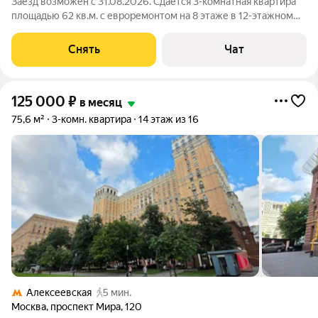
Заезд возможен с 31.08.2026. Сдаётся 3-комнатная квартира
площадью 62 кв.м. с евроремонтом на 8 этаже в 12-этажном
доме на срок от 11 месяцев. Из техники есть: Телевизор
Духовой шкаф Стиральная машина Холодильник
Снять
Чат
Посудомоечная машина Бойлер
125 000
₽
в месяц
75,6 м²
3-комн. квартира
14 этаж из 16
Алексеевская
5 мин.
Москва
,
проспект Мира
,
120