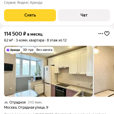
месяцев. Из техники есть: Телевизор Духовой шкаф
Сервис Яндекс Аренда
Стиральная машина Холодильник Кондиционер
Микроволновка Дом - монолитный, окна выходят во
Снять
Чат
114 500
₽
в месяц
62 м²
3-комн. квартира
8 этаж из 12
3D-тур
без залога
Отрадное
10 мин.
Москва
,
Отрадная улица
,
9