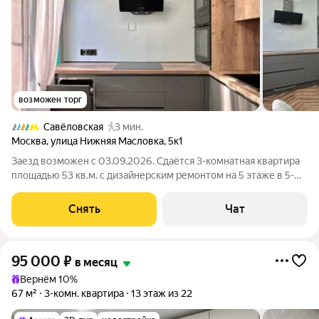
возможен торг
Савёловская
3 мин.
Москва
,
улица Нижняя Масловка
,
5к1
Заезд возможен с 03.09.2026. Сдаётся 3-комнатная квартира
площадью 53 кв.м. с дизайнерским ремонтом на 5 этаже в 5-
этажном доме на срок от 11 месяцев. Из техники есть:
Телевизор Духовой шкаф Стиральная машина Сушильная
Снять
Чат
машина Холодильник
95 000
₽
в месяц
Вернём 10%
67 м²
3-комн. квартира
13 этаж из 22