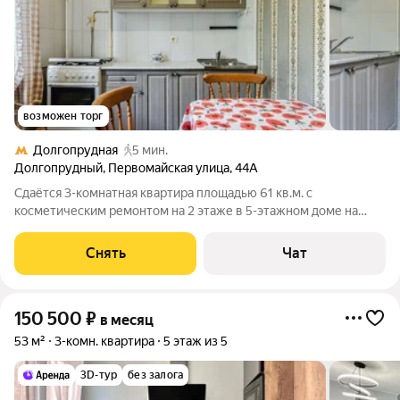
возможен торг
Долгопрудная
5 мин.
Долгопрудный
,
Первомайская улица
,
44А
Сдаётся 3-комнатная квартира площадью 61 кв.м. с
косметическим ремонтом на 2 этаже в 5-этажном доме на
срок от 11 месяцев. Из техники есть: Телевизор Духовой шкаф
Стиральная машина Холодильник Дом - панельный, окна
Снять
Чат
выходят во двор и на улицу.
150 500
₽
в месяц
53 м²
3-комн. квартира
5 этаж из 5
3D-тур
без залога