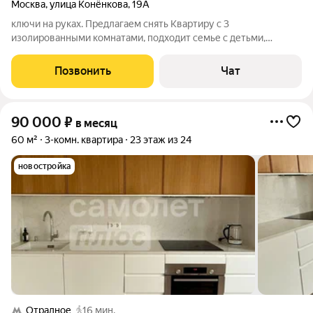
Москва
,
улица Конёнкова
,
19А
ключи на руках. Предлагаем снять Квартиру с 3
изолированными комнатами, подходит семье с детьми,
студентам, можно с кошкой. Косметический ремонт, есть вся
необходимая мебель и техника. Площадь увеличивается за
Позвонить
Чат
счет двух застекленных лоджий. Два
90 000
₽
в месяц
60 м²
3-комн. квартира
23 этаж из 24
новостройка
Отрадное
16 мин.