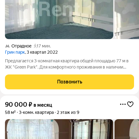
Отрадное
17 мин.
Грин парк
, 3 квартал 2022
Предлагается 3-комнатная квартира общей площадью 77 м в
ЖК "Green Park". Для комфортного проживания в наличии
имеется вся необходимая мебель. Кухонный гарнитур
оснащен духовой печью. Окна обращены во двор и на улицу.
Позвонить
Из основных достоинств жилого
90 000
₽
в месяц
58 м²
3-комн. квартира
2 этаж из 9