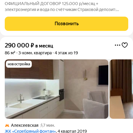
ОФИЦИАЛЬНЫЙ ДОГОВОР 125.000 р/месяц +
электроэнергия и вода по счётчикам Страховой депозит:
125.000 р. (возвращается в день выезда, можно оплатить
двумя частями) Комиссия агентства: 30% при заселении
Позвонить
Потолки: 3,10 м Комнаты: 20 - 15 - 14,5 кв.м.
290 000
₽
в месяц
86 м²
3-комн. квартира
4 этаж из 19
новостройка
Алексеевская
7 мин.
ЖК «Серебряный фонтан»
, 4 квартал 2019