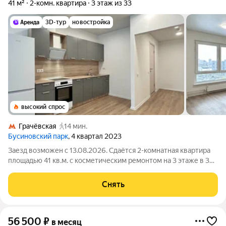
41 м²
2-комн. квартира
3 этаж из 33
3D-тур
новостройка
высокий спрос
Грачёвская
14 мин.
Бусиновский парк
, 4 квартал 2023
Заезд возможен с 13.08.2026. Сдаётся 2-комнатная квартира
площадью 41 кв.м. с косметическим ремонтом на 3 этаже в 33-
этажном доме на срок от 11 месяцев. Из техники есть: Духовой
шкаф Стиральная машина Холодильник Дом - монолитный,
Снять
окна выходят на
56 500
₽
в месяц