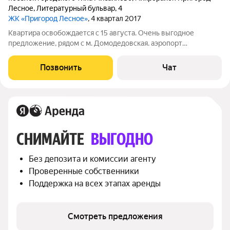
Лесное
,
Литературный бульвар
,
4
ЖК «Пригород Лесное»
, 4 квартал 2017
Квартира освобождается с 15 августа. Очень выгодное
предложение, рядом с м. Домодедовская. аэропорт
Домодедово. Рядом парк Литературный бульвар. Все
основные магазины расположены рядом. Окна выходят во
Позвонить
Чат
двор (тихо так как 9 этаж). Лоджия утеплена , на
СНИМАЙТЕ 
ВЫГОДНО
Без депозита и комиссии агенту
Проверенные собственники
Поддержка на всех этапах аренды
Смотреть предложения