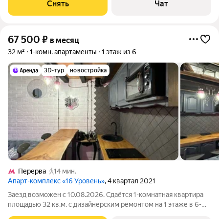
Микроволновка Пылесос Дом - блочный, окна выходят на
Снять
Чат
улицу. В подъезде 3
67 500
₽
в месяц
32 м²
1-комн. апартаменты
1 этаж из 6
3D-тур
новостройка
Перерва
14 мин.
Апарт-комплекс «16 Уровень»
, 4 квартал 2021
Заезд возможен с 10.08.2026. Сдаётся 1-комнатная квартира
площадью 32 кв.м. с дизайнерским ремонтом на 1 этаже в 6-
этажном доме на срок от 11 месяцев. Из техники есть: