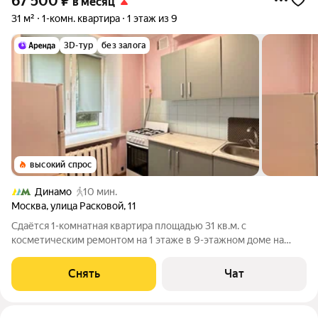
67 500
₽
в месяц
31 м²
1-комн. квартира
1 этаж из 9
3D-тур
без залога
высокий спрос
Динамо
10 мин.
Москва
,
улица Расковой
,
11
Сдаётся 1-комнатная квартира площадью 31 кв.м. с
косметическим ремонтом на 1 этаже в 9-этажном доме на
срок от 11 месяцев. Из техники есть: Духовой шкаф Стиральная
машина Холодильник Дом - кирпичный, окна выходят во двор.
Снять
Чат
В подъезде 1 лифт - 0