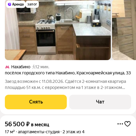
залог
Нахабино
12 мин.
посёлок городского типа Нахабино
,
Красноармейская улица
,
33
Заезд возможен с 11.08.2026. Сдаётся 2-комнатная квартира
площадью 51 кв.м. с евроремонтом на 1 этаже в 2-этажном
доме на срок от 11 месяцев. Из техники есть: Телевизор
Газовая плита с духовым шкафом Стиральная машина
Снять
Чат
Холодильник Микроволновка
56 500
₽
в месяц
17 м²
апартаменты-студия
2 этаж из 4