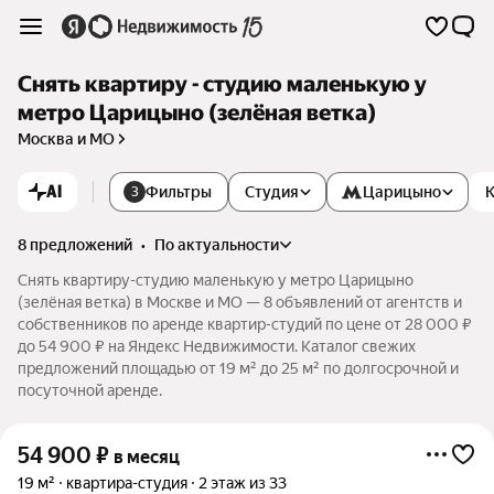
Снять квартиру - студию маленькую у
метро Царицыно (зелёная ветка)
Москва и МО
AI
Фильтры
Студия
Царицыно
К
3
8 предложений
•
по актуальности
Снять квартиру-студию маленькую у метро Царицыно
(зелёная ветка) в Москве и МО — 8 объявлений от агентств и
собственников по аренде квартир-студий по цене от 28 000 ₽
до 54 900 ₽ на Яндекс Недвижимости. Каталог свежих
предложений площадью от 19 м² до 25 м² по долгосрочной и
посуточной аренде.
54 900
₽
в месяц
19 м²
квартира-студия
2 этаж из 33