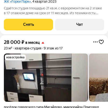
ЖК «Горки Парк»
, 4 квартал 2023
Сдаётся студия площадью 21 кв.м. с евроремонтом на 2 этаже
в 17-этажном доме на срок от 11 месяцев. Из техники есть:
Стиральная машина Холодильник Дом - монолитный. В
подъезде 3 лифта - 1 грузовой и 2 пассажирских.
Снять
Чат
Коммунальные услуги по счетчикам
28 000
₽
в месяц
23 м²
квартира-студия
9 этаж из 17
новостройка
посёлок городского типа Мисайлово
,
микрорайон Пригород