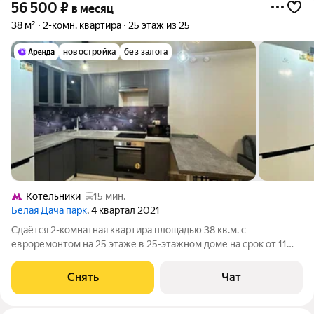
56 500
₽
в месяц
38 м²
2-комн. квартира
25 этаж из 25
новостройка
без залога
Котельники
15 мин.
Белая Дача парк
, 4 квартал 2021
Сдаётся 2-комнатная квартира площадью 38 кв.м. с
евроремонтом на 25 этаже в 25-этажном доме на срок от 11
месяцев. Из техники есть: Духовой шкаф Стиральная машина
Холодильник Посудомоечная машина Кондиционер
Снять
Чат
Микроволновка Дом - панельный. В