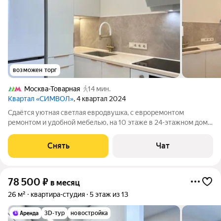
возможен торг
Москва-Товарная
14 мин.
Квартал «СИМВОЛ»
, 4 квартал 2024
Сдаётся уютная светлая евродвушка, с евроремонтом
ремонтом и удобной мебелью, на 10 этаже в 24-этажном доме
на срок от 11 месяцев. Из техники есть: Духовой шкаф
Стиральная машина Холодильник Посудомоечная машина
Снять
Чат
Кондиционер Плита Вытяжка Дом -
78 500
₽
в месяц
26 м²
квартира-студия
5 этаж из 13
3D-тур
новостройка