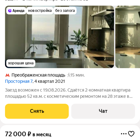
новостройка
без залога
хорошая цена
Преображенская площадь
15 мин.
Просторная 7
, 4 квартал 2021
Заезд возможен с 19.08.2026. Сдаётся 2-комнатная квартира
площадью 52 кв.м. с косметическим ремонтом на 28 этаже в
32-этажном доме на срок от 11 месяцев. Из техники есть:
Духовой шкаф Стиральная машина Холодильник
Снять
Чат
Микроволновка Дом - монолитный.
72 000
₽
в месяц