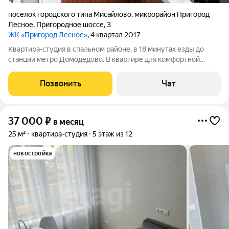
посёлок городского типа Мисайлово
,
микрорайон Пригород
Лесное
,
Пригородное шоссе
,
3
ЖК «Пригород Лесное»
, 4 квартал 2017
Квартира-студия в спальном районе, в 18 минутах езды до
станции метро Домодедово. В квартире для комфортной
проживания есть: кухонная зона; холодильник; стиральная
машина; раскладной диван; вместительный шкаф; интернет;
Позвонить
Чат
просторная лоджия Во
37 000
₽
в месяц
25 м²
квартира-студия
5 этаж из 12
новостройка