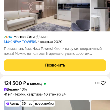
Москва-Сити
3 мин.
МФК NEVA TOWERS
, 4 квартал 2020
Премиальный жк Neva Towers! Ключи на руках, оперативный
показ! Можно на полгода! К аренде студия с дорогим
дизайнерским ремонтом! Высокий этаж, не забываемый
открытый вид на закаты! Дорогие, экологичные материалы!
Позвонить
Качественная брендовая мебель!
124 500
₽
в месяц
Вернём 10%
41 м²
1-комн. квартира
10 этаж из 24
3D-тур
новостройка