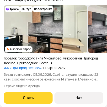
22 м²
квартира-студия
14 этаж из 17
3D-тур
новостройка
высокий спрос
посёлок городского типа Мисайлово
,
микрорайон Пригород
Лесное
,
Пригородное шоссе
,
3
ЖК «Пригород Лесное»
, 4 квартал 2017
Заезд возможен с 05.09.2026. Сдаётся студия площадью 22
кв.м. с косметическим ремонтом на 14 этаже в 17-этажном
доме на срок от 11 месяцев. Из техники есть: Телевизор
Сервис Яндекс Аренда
Духовой шкаф Стиральная машина Холодильник
Микроволновка Дом - монолитный,
Снять
Чат