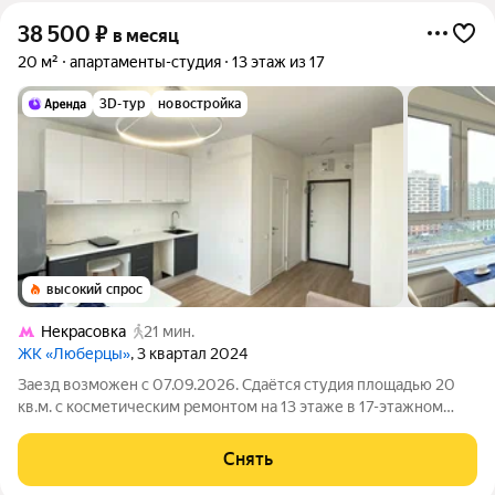
38 500
₽
в месяц
20 м²
апартаменты-студия
13 этаж из 17
3D-тур
новостройка
высокий спрос
Некрасовка
21 мин.
ЖК «Люберцы»
, 3 квартал 2024
Заезд возможен с 07.09.2026. Сдаётся студия площадью 20
кв.м. с косметическим ремонтом на 13 этаже в 17-этажном
доме на срок от 11 месяцев. Из техники есть: Телевизор
Стиральная машина Сушильная машина Холодильник Дом -
Снять
монолитный, окна выходят