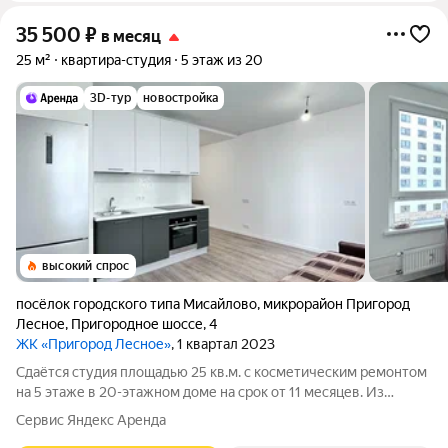
35 500
₽
в месяц
25 м²
квартира-студия
5 этаж из 20
3D-тур
новостройка
высокий спрос
посёлок городского типа Мисайлово
,
микрорайон Пригород
Лесное
,
Пригородное шоссе
,
4
ЖК «Пригород Лесное»
, 1 квартал 2023
Сдаётся студия площадью 25 кв.м. с косметическим ремонтом
на 5 этаже в 20-этажном доме на срок от 11 месяцев. Из
техники есть: Духовой шкаф Стиральная машина Холодильник
Сервис Яндекс Аренда
Посудомоечная машина Дом - монолитный, окна выходят во