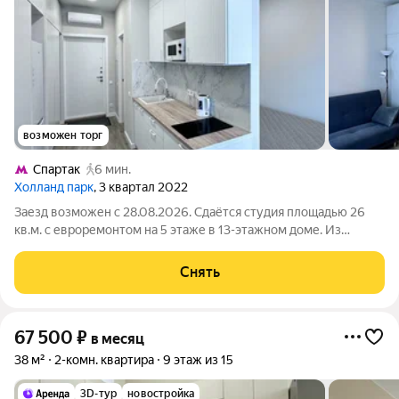
возможен торг
Спартак
6 мин.
Холланд парк
, 3 квартал 2022
Заезд возможен с 28.08.2026. Сдаётся студия площадью 26
кв.м. с евроремонтом на 5 этаже в 13-этажном доме. Из
техники есть: Телевизор Стиральная машина Холодильник
Кондиционер Микроволновка Дом - монолитный, окна
Снять
выходят на улицу. В подъезде 3
67 500
₽
в месяц
38 м²
2-комн. квартира
9 этаж из 15
3D-тур
новостройка