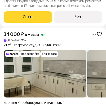
Сдаётся студия площадью 25 кв.м. с косметическим ремонтом
на 6 этаже в 17-этажном доме на срок от 11 месяцев. Из
техники есть: Стиральная машина Холодильник Дом -
монолитный. В подъезде 2 лифта - 1 грузовой и 1
Снять
Чат
пассажирский. Во дворе есть
34 000
₽
в месяц
Вернём 10%
21 м²
квартира-студия
2 этаж из 17
новостройка
без залога
деревня Коробово
,
улица Авиаторов
,
4