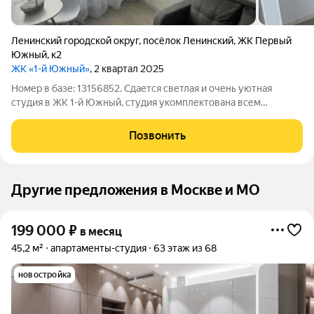
Ленинский городской округ
,
посёлок Ленинский
,
ЖК Первый
Южный
,
к2
ЖК «1-й Южный»
, 2 квартал 2025
Номер в базе: 13156852. Сдается светлая и очень уютная
студия в ЖК 1-й Южный, студия укомплектована всем
необходимым для жизни, в ЖК есть магазины, кафе, удобно
добраться до Москвы, жд и маршрутные такси. 1й Южный»
Позвонить
уютный благоустроенный квартал на
Другие предложения в Москве и МО
199 000
₽
в месяц
45,2 м²
апартаменты-студия
63 этаж из 68
новостройка