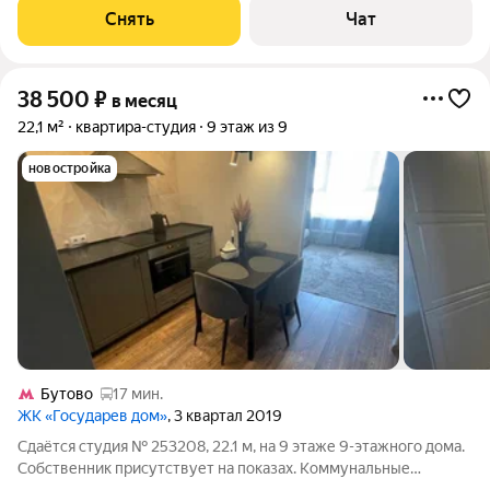
Телевизор Стиральная машина Холодильник Кондиционер
Снять
Чат
Бойлер Микроволновка
38 500
₽
в месяц
22,1 м²
квартира-студия
9 этаж из 9
новостройка
Бутово
17 мин.
ЖК «Государев дом»
, 3 квартал 2019
Сдаётся студия № 253208, 22.1 м, на 9 этаже 9-этажного дома.
Собственник присутствует на показах. Коммунальные