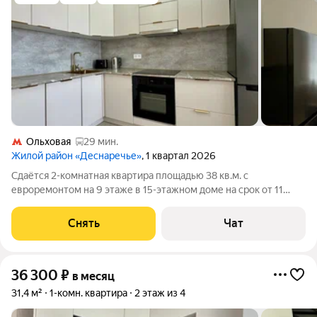
Ольховая
29 мин.
Жилой район «Деснаречье»
, 1 квартал 2026
Сдаётся 2-комнатная квартира площадью 38 кв.м. с
евроремонтом на 9 этаже в 15-этажном доме на срок от 11
месяцев. Из техники есть: Телевизор Духовой шкаф
Стиральная машина Холодильник Посудомоечная машина Дом
Снять
Чат
- монолитный, окна выходят во двор.
36 300
₽
в месяц
31,4 м²
1-комн. квартира
2 этаж из 4