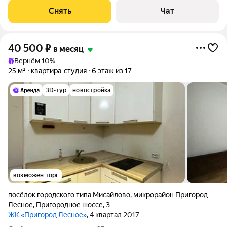
двор. Есть консьерж.
Снять
Чат
40 500
₽
в месяц
Вернём 10%
25 м²
квартира-студия
6 этаж из 17
3D-тур
новостройка
возможен торг
посёлок городского типа Мисайлово
,
микрорайон Пригород
Лесное
,
Пригородное шоссе
,
3
ЖК «Пригород Лесное»
, 4 квартал 2017