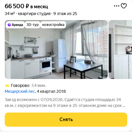
66 500
₽
в месяц
34 м²
квартира-студия
9 этаж из 25
3D-тур
новостройка
Говорово
4 мин.
Мещерский лес
, 4 квартал 2018
Заезд возможен с 07.09.2026. Сдаётся студия площадью 34
кв.м. с евроремонтом на 9 этаже в 25-этажном доме на срок от
11 месяцев. Из техники есть: Духовой шкаф Стиральная
машина Холодильник Кондиционер Микроволновка Пылесос
Снять
Дом - монолитный,