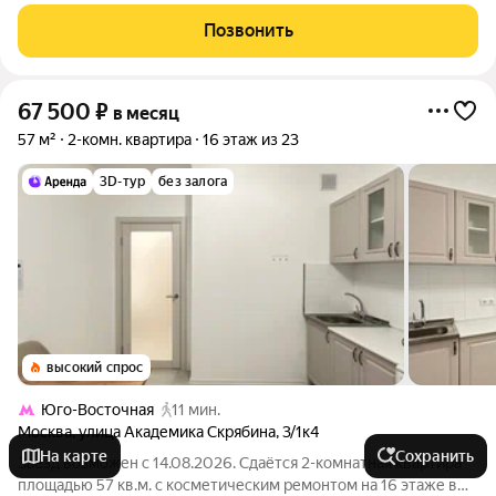
платежи включены в стоимость. Счетчики оплачиваются
отдельно. По условиям проживания: можно с детьми, без
Позвонить
питомцев. Срок минимальной
67 500
₽
в месяц
57 м²
2-комн. квартира
16 этаж из 23
3D-тур
без залога
высокий спрос
Юго-Восточная
11 мин.
Москва
,
улица Академика Скрябина
,
3/1к4
На карте
Сохранить
Заезд возможен с 14.08.2026. Сдаётся 2-комнатная квартира
площадью 57 кв.м. с косметическим ремонтом на 16 этаже в