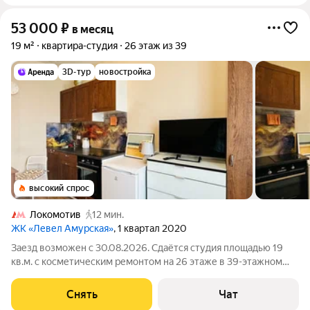
53 000
₽
в месяц
19 м²
квартира-студия
26 этаж из 39
3D-тур
новостройка
высокий спрос
Локомотив
12 мин.
ЖК «Левел Амурская»
, 1 квартал 2020
Заезд возможен с 30.08.2026. Сдаётся студия площадью 19
кв.м. с косметическим ремонтом на 26 этаже в 39-этажном
доме. Из техники есть: Телевизор Стиральная машина
Холодильник Кондиционер Дом - монолитный, окна выходят
Снять
Чат
во двор, с видом на стадион