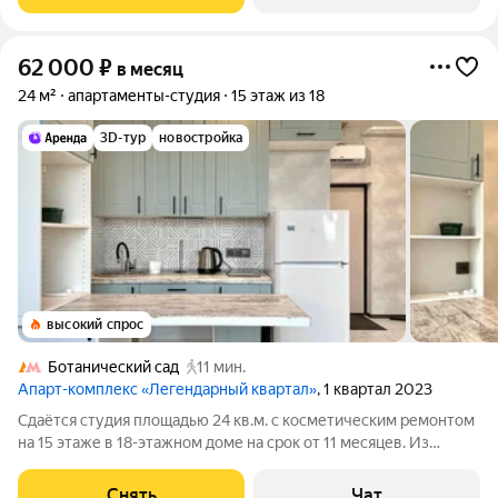
Микроволновка Стандартная кухонная
62 000
₽
в месяц
24 м²
апартаменты-студия
15 этаж из 18
3D-тур
новостройка
высокий спрос
Ботанический сад
11 мин.
Апарт-комплекс «Легендарный квартал»
, 1 квартал 2023
Сдаётся студия площадью 24 кв.м. с косметическим ремонтом
на 15 этаже в 18-этажном доме на срок от 11 месяцев. Из
техники есть: Стиральная машина Холодильник Дом -
монолитный, окна выходят на улицу. В подъезде 2 лифта - 1
Снять
Чат