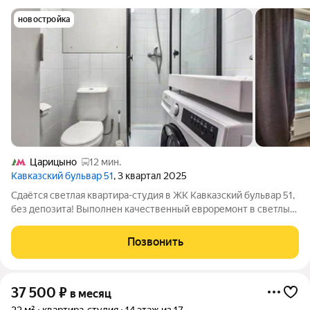
новостройка
Царицыно
12 мин.
Кавказский бульвар 51
, 3 квартал 2025
Сдаётся светлая квартира-студия в ЖК Кавказский бульвар 51,
без депозита! Выполнен качественный евроремонт в светлых
тонах: полы ламинат и плитка, обои под покраску. Санузел
совмещённый с душевой кабинкой. Окна выходят во двор, на
Позвонить
запад, есть
37 500
₽
в месяц