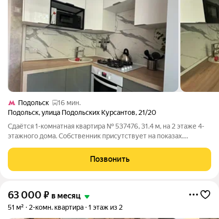
Подольск
16 мин.
Подольск
,
улица Подольских Курсантов
,
21/20
Сдаётся 1-комнатная квартира № 537476, 31.4 м, на 2 этаже 4-
этажного дома. Собственник присутствует на показах.
Коммунальные платежи включены в стоимость. Счетчики
оплачиваются отдельно. По условиям проживания: можно с
Позвонить
детьми, можно с питомцами. Срок
63 000
₽
в месяц
51 м²
2-комн. квартира
1 этаж из 2