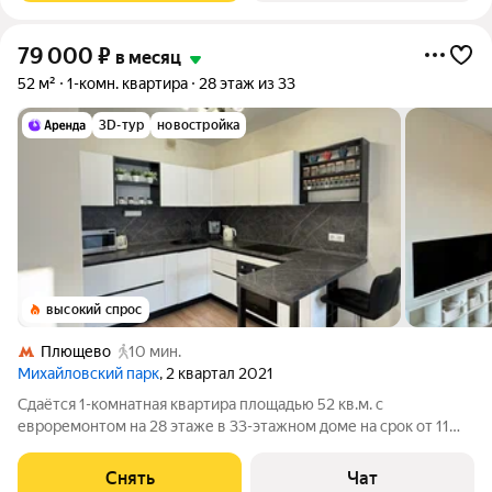
79 000
₽
в месяц
52 м²
1-комн. квартира
28 этаж из 33
3D-тур
новостройка
высокий спрос
Плющево
10 мин.
Михайловский парк
, 2 квартал 2021
Сдаётся 1-комнатная квартира площадью 52 кв.м. с
евроремонтом на 28 этаже в 33-этажном доме на срок от 11
месяцев. Из техники есть: Телевизор со SMART-TV Духовой
шкаф Стиральная машина Холодильник Кондиционер
Снять
Чат