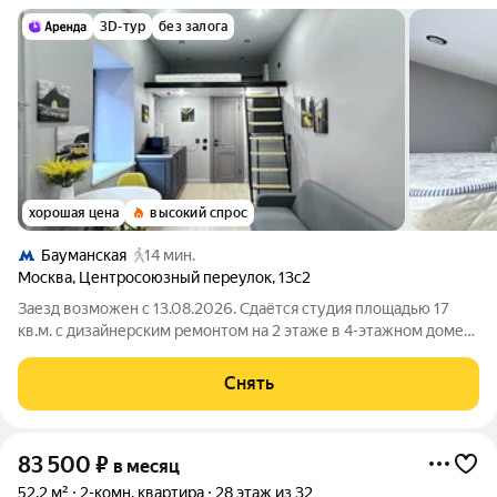
3D-тур
без залога
хорошая цена
высокий спрос
Бауманская
14 мин.
Москва
,
Центросоюзный переулок
,
13с2
Заезд возможен с 13.08.2026. Сдаётся студия площадью 17
кв.м. с дизайнерским ремонтом на 2 этаже в 4-этажном доме
на срок от 11 месяцев. Из техники есть: Стиральная машина
Холодильник Бойлер Микроволновка Дом - кирпичный, окна
Снять
выходят во двор. Во
83 500
₽
в месяц
52,2 м²
2-комн. квартира
28 этаж из 32