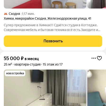
Сходня
17 мин.
Химки
,
микрорайон Сходня
,
Железнодорожная улица
,
41
Супер предложение в Химках!!! Сдаётся студия в Коттедже.
Современная мебель и бытовая техника всё есть.Заходите и
живите. До МЦД3 Подрезково 10 минут пешей доступности
(далее 7 минут до метро Ховрино, 10-15 минут Петровско-
Позвонить
Разумовская и 20-25 минут
55 000
₽
в месяц
25 м²
квартира-студия
15 этаж из 17
новостройка