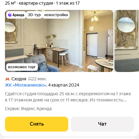
25 м²
квартира-студия
1 этаж из 17
3D-тур
новостройка
возможен торг
Сходня
22 мин.
ЖК «Молжаниново»
, 4 квартал 2024
Сдаётся студия площадью 25 кв.м. с евроремонтом на 1 этаже
в 17-этажном доме на срок от 11 месяцев. Из техники есть:
Телевизор Стиральная машина Холодильник Кондиционер
Сервис Яндекс Аренда
Пылесос Дом - монолитный, окна выходят на улицу. В
подъезде 2 лифта - 2
Снять
Чат