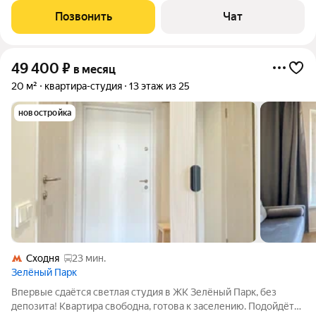
Крюково, без пробок 10 минут. Так же с этой же остановки,
Позвонить
Чат
автобус едет в сторону области и до
49 400
₽
в месяц
20 м²
квартира-студия
13 этаж из 25
новостройка
Сходня
23 мин.
Зелёный Парк
Впервые сдаётся светлая студия в ЖК Зелёный Парк, без
депозита! Квартира свободна, готова к заселению. Подойдёт