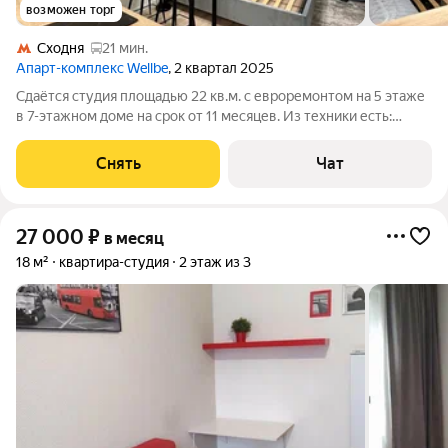
возможен торг
Сходня
21 мин.
Апарт-комплекс Wellbe
, 2 квартал 2025
Сдаётся студия площадью 22 кв.м. с евроремонтом на 5 этаже
в 7-этажном доме на срок от 11 месяцев. Из техники есть:
Стиральная машина Холодильник Посудомоечная машина
Микроволновка Окна выходят во двор. В подъезде 2 лифта - 1
Снять
Чат
грузовой и 1
27 000
₽
в месяц
18 м²
квартира-студия
2 этаж из 3