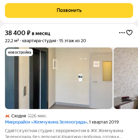
одному человеку или паре с ребенком. Полы - ламинат и
плитка, окна выходят во двор, на запад. В квартире есть всё
Позвонить
необходимое: -
38 400
₽
в месяц
22,2 м²
квартира-студия
15 этаж из 20
новостройка
Сходня
26 мин.
Микрорайон «Жемчужина Зеленограда»
, 1 квартал 2019
Сдаётся уютная студия с евроремонтом в ЖК Жемчужина
Зеленограда, без депозита! Квартира свободна, готова к