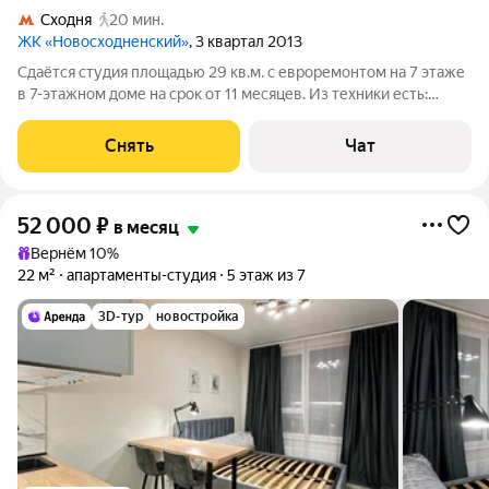
Сходня
20 мин.
ЖК «Новосходненский»
, 3 квартал 2013
Сдаётся студия площадью 29 кв.м. с евроремонтом на 7 этаже
в 7-этажном доме на срок от 11 месяцев. Из техники есть:
Духовой шкаф Стиральная машина Холодильник Кондиционер
Бойлер Микроволновка Пылесос Дом - монолитный, окна
Снять
Чат
выходят во двор. В
52 000
₽
в месяц
Вернём 10%
22 м²
апартаменты-студия
5 этаж из 7
3D-тур
новостройка