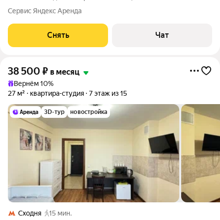
Телевизор Духовой шкаф Стиральная машина Холодильник
Сервис Яндекс Аренда
Посудомоечная машина Кондиционер Микроволновка Дом -
монолитный, окна
Снять
Чат
38 500
₽
в месяц
Вернём 10%
27 м²
квартира-студия
7 этаж из 15
3D-тур
новостройка
Сходня
15 мин.