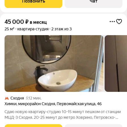
Позвонить
Чат
Пятницкое шоссе.Собственник,без
45 000
₽
в месяц
25 м²
квартира-студия
2 этаж из 3
Сходня
12 мин.
Химки
,
микрорайон Сходня
,
Первомайская улица
,
46
Сдаю новую квартиру-студию 10-15 минут пешком от станции
МЦД-3 Сходня. 20-25 минут до метро Ховрино, Петровско-
Разумовская, Комсомольская. Огороженная тихая территория.