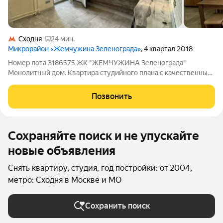
Сходня
24 мин.
Микрорайон «Жемчужина Зеленограда»
, 4 квартал 2018
Номер лота 3186575 ЖК "ЖЕМЧУЖИНА Зеленограда"
Монолитный дом. Квартира студийного плана с качественным
евроремонтом. Встроенная кухня со всей бытовой техникой
европейских производителей. Санузел евростандарт. Лоджия
Позвонить
с панорамным остеклением.Полностью
Сохраняйте поиск и не упускайте
новые объявления
Снять квартиру, студия, год постройки: от 2004,
метро: Сходня в Москве и МО
Сохранить поиск