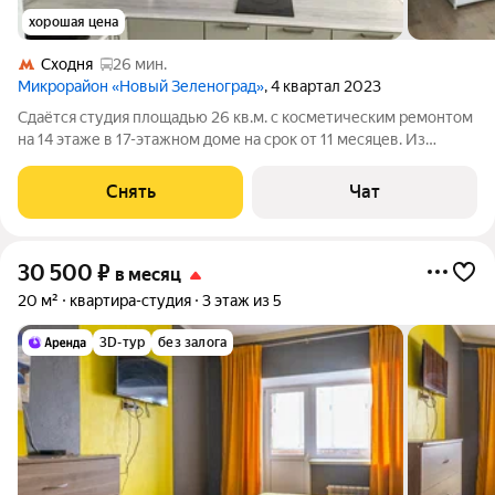
хорошая цена
Сходня
26 мин.
Микрорайон «Новый Зеленоград»
, 4 квартал 2023
Сдаётся студия площадью 26 кв.м. с косметическим ремонтом
на 14 этаже в 17-этажном доме на срок от 11 месяцев. Из
техники есть: Стиральная машина Холодильник
Микроволновка Дом - монолитный, окна выходят во двор. В
Снять
Чат
подъезде 1 лифт - 0 грузовых и 1
30 500
₽
в месяц
20 м²
квартира-студия
3 этаж из 5
3D-тур
без залога