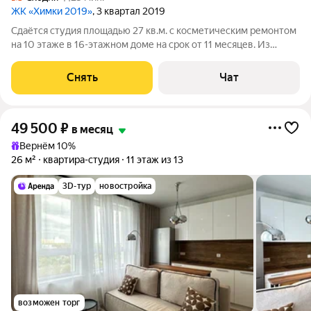
ЖК «Химки 2019»
, 3 квартал 2019
Сдаётся студия площадью 27 кв.м. с косметическим ремонтом
на 10 этаже в 16-этажном доме на срок от 11 месяцев. Из
техники есть: Духовой шкаф Стиральная машина Холодильник
Посудомоечная машина Кондиционер Дом - монолитный, окна
Снять
Чат
выходят на улицу.
49 500
₽
в месяц
Вернём 10%
26 м²
квартира-студия
11 этаж из 13
3D-тур
новостройка
возможен торг