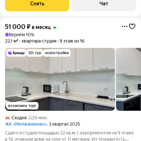
Снять
Чат
51 000
₽
в месяц
Вернём 10%
22,1 м²
квартира-студия
9 этаж из 16
3D-тур
новостройка
возможен торг
Сходня
29 мин.
ЖК «Молжаниново»
, 3 квартал 2025
Сдаётся студия площадью 22 кв.м. с евроремонтом на 9 этаже
в 16-этажном доме на срок от 11 месяцев. Из техники есть: