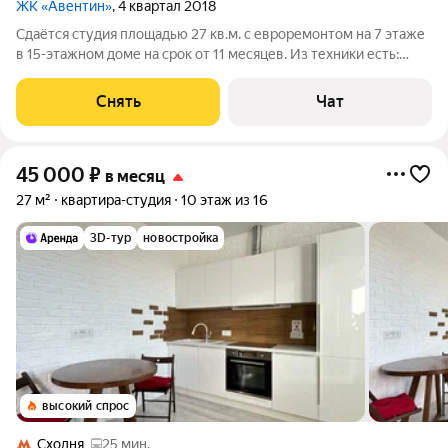
ЖК «Авентин»
, 4 квартал 2018
Сдаётся студия площадью 27 кв.м. с евроремонтом на 7 этаже
в 15-этажном доме на срок от 11 месяцев. Из техники есть:
Телевизор Стиральная машина Холодильник Микроволновка
Дом - панельный, окна выходят во двор. В подъезде 2 лифта - 1
Снять
Чат
грузовой и 1
45 000
₽
в месяц
27 м²
квартира-студия
10 этаж из 16
3D-тур
новостройка
высокий спрос
Сходня
25 мин.