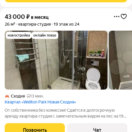
43 000
₽
в месяц
26 м²
квартира-студия
19 этаж из 24
новостройка
онлайн показ
Сходня
13 мин.
Квартал «Wellton Park Новая Сходня»
От собственника без комиссии! Сдаётся в долгосрочную
аренду квартира-студия с замечательным видом на лес на 19
этаже! В квартире выполнен эксклюзивный дизайнерский
ремонт, вся бытовая техника: варочная панель, духовой шкаф,
Позвонить
Чат