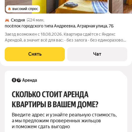
высокий спрос
Сходня
24 мин.
посёлок городского типа Андреевка
,
Аграрная улица
,
7Б
Заезд возможен с 18.08.2026. Квартира сдаётся с Яндекс
Арендой, а значит всё для вас: - без залога - без единоразовой
комиссии - с поддержкой от наших специалистов в процессе
проживания. Мы можем показать вам квартиру онлайн это так
Снять
Чат
же детально, как
СКОЛЬКО СТОИТ АРЕНДА 
КВАРТИРЫ В ВАШЕМ ДОМЕ?
Введите адрес и узнайте реальную стоимость, 
а мы предложим проверенных жильцов 
и поможем сдать выгодно