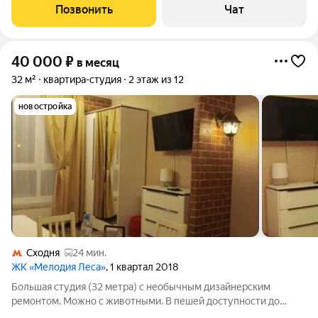
Современный ремонт - никто не жил. Новая мебель и техника.
Позвонить
Чат
Для 1-2 человек.
40 000
₽
в месяц
32 м²
квартира-студия
2 этаж из 12
новостройка
Сходня
24 мин.
ЖК «Мелодия Леса»
, 1 квартал 2018
Большая студия (32 метра) с необычным дизайнерским
ремонтом. Можно с животными. В пешей доступности до
остановки автобуса и маршрутки, которые едут к МЦД