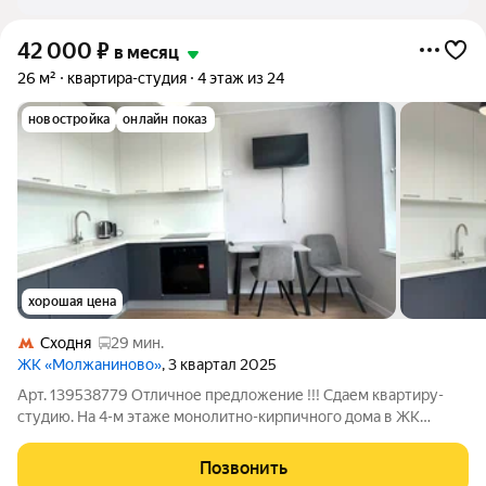
42 000
₽
в месяц
26 м²
квартира-студия
4 этаж из 24
новостройка
онлайн показ
хорошая цена
Сходня
29 мин.
ЖК «Молжаниново»
, 3 квартал 2025
Арт. 139538779 Отличное предложение !!! Сдаем квартиру-
студию. На 4-м этаже монолитно-кирпичного дома в ЖК
Молжаниново. Есть все необходимое: Телевизор,
кондиционер, холодильник,стиральная машина,
Позвонить
посудомоечная машина, микроволновая печь, чайник,