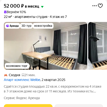
52 000
₽
в месяц
Вернём 10%
22 м²
апартаменты-студия
4 этаж из 7
3D-тур
новостройка
возможен торг
Сходня
21 мин.
Апарт-комплекс Wellbe
, 2 квартал 2025
Сдаётся студия площадью 22 кв.м. с евроремонтом на 4 этаже
в 7-этажном доме на срок от 11 месяцев. Из техники есть:
Стиральная машина Холодильник Посудомоечная машина
Сервис Яндекс Аренда
Микроволновка Дом - монолитный, окна выходят во двор. В
подъезде 2 лифта - 1