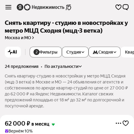
Снять квартиру - студию в новостройках у
метро МЦД Сходня (мцд-3 ветка)
Москва и МО
AI
Фильтры
Студия
Сходня
Ква
2
24 предложения
•
по актуальности
Снять квартиру-студию в новостройках у метро МЦД Сходня
(мцд-3 ветка) в Москве и МО — 24 объявления от агентств и
собственников по аренде квартир-студий по цене от 27 000 ₽
до 62 000 ₽ на Яндекс Недвижимости. Каталог свежих
предложений площадью от 18 м² до 32 м² по долгосрочной и
посуточной аренде.
62 000
₽
в месяц
Вернём 10%