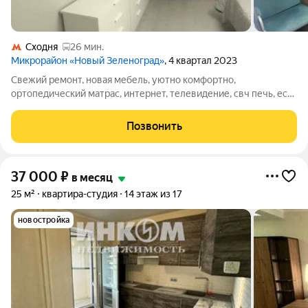
Сходня
26 мин.
Микрорайон «Новый Зеленоград»
, 4 квартал 2023
Свежий ремонт, новая мебель, уютно комфортно,
ортопедический матрас, интернет, телевидение, свч печь, есть
базовая посуда, пылесос, утюг гладильная доска, сушилка для
белья, холодильник. Большой шкаф в прихожей, тумба под
Позвонить
телевизором так же подойдет
37 000
₽
в месяц
25 м²
квартира-студия
14 этаж из 17
новостройка