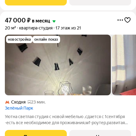
микроволновая печь,
47 000
₽
в месяц
20 м²
квартира-студия
17 этаж из 21
новостройка
онлайн показ
Сходня
23 мин.
Зелёный Парк
Уютна светлая студия с новой мебелью ,сдается с 1сентября
-есть все необходимое для проживания,wf-роутер,развитая
инфраструктура,магазины,пункты выдачи,хорошая
транспортная доступность 5мин до мцд ,рядом выезд на