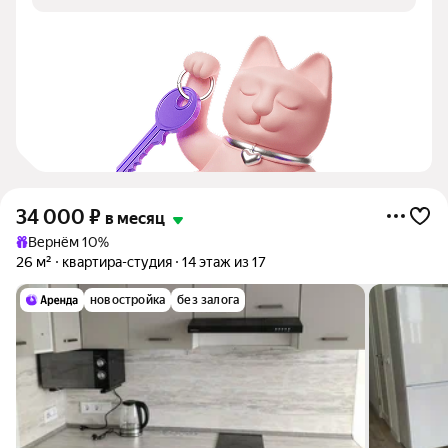
34 000
₽
в месяц
Вернём 10%
26 м²
квартира-студия
14 этаж из 17
новостройка
без залога